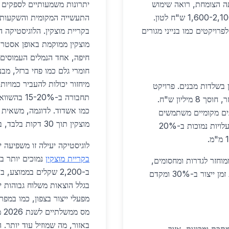
, עם אוכלוסייתה הצומחת, רואה שימוש
מוגבר בברזל ממוחזר איכותי, המסופק במחירים של 1,600-2,100 ש"ח לטון.
התעשייה המקומית והשקעות ב
ר, תורם לפרויקטים כמו בנייני מגורים
בקריית מוצקין. הלוגיסטיקה 
חיפה, אחד הנמלים העמוסים 
חומרי גלם כמו פחי ברזל, מב
מיחזור יכולות להעביר כמויו
ן בשלדות מבנים. פרויקט
תחבורה ב-%
'גבעת הפרחים 2026' משלב 5,000 טון ברזל ממוחזר, חוסך 8 מיליון ש"ח.
לנים מקומיים משתמשים
מוצקין תוך 30 דקות בלבד, בעוד שבאזור הדרום הנסיעה תימשך 4-5 שעות.
בברזל כבד ממוחזר לפיגומים ומבנים תעשייתיים, עם עלויות נמוכות ב-20%
לוגיסטיקה יעילה זו משפיעה ישירות
בקריית מוצקין
חזר לגדרות ומחסומים,
עם פרויקטים בשווי 150 מיליון ש"ח. השימוש מפחית זמן ייצור ב-30% ומקדם
בגלל הוצאות משלוח גבוהות י
מפעלי ייצור בצפון, כמו במפר
מס
באזור, מה שמוזיל עוד יותר. 