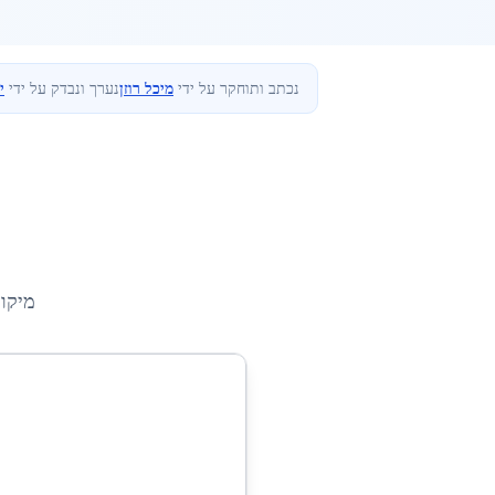
נכתב ותוחקר על ידי
מיכל רוזן
נערך ונבדק על ידי
י
מיקו