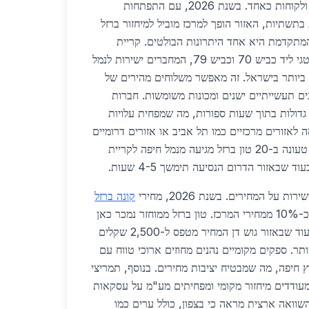
יתרונות משמעותיים לספקים ולקוחות כאחד. בשנת 2026, עם התפתחות
תשתיות, האזור הופך למרכז מוביל למיחזור ברזל
המתקדמת היא אחד היתרונות הבולטים. קריית
מוצקין ממוקמת באופן אסטרטגי ליד כביש 70 וכביש 79, המחברים ישירות לנמל
ביותר בישראל. זה מאפשר משלוחים מהירים של
נים תעשייתיים ישנים ומכונות משומשות. חברות
ת גדולות בתוך שעות ספורות, מה שמפחית עלויות
15-20 בהשוואה לאזורים מרכזיים כמו תל אביב או אזורים דרומיים
כמו אשדוד. לדוגמה, משאית טעונה ב-20 טון ברזל מגיעה מנמל חיפה לקריית
 על המחירים. בשנת 2026, מחירי
קונה ברזל
נמוכים יותר בכ-10% ממחירי המרכז. טון ברזל ממוחזר נמכר כאן
ב-2,200 שקלים בממוצע, בעוד שבאזור גוש דן המחיר מטפס ל-2,500 שקלים
ותר. ספקים מקומיים נהנים מחוזים ארוכי טווח עם
ץ חיפה, מה שמבטיח יציבות מחירים. בנוסף, תמריצי
 ממשלתיים לשנת 2026 מעודדים מיחזור מקומי ומפחיתים מע"מ על עסקאות
השוואה ארצית מראה כי בצפון, כולל ערים כמו