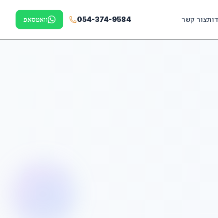
דות
צור קשר
054-374-9584
וואטסאפ