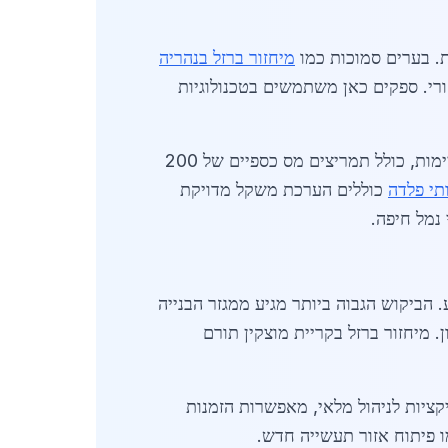
ת. בערים סמוכות כמו
מיחזור ברזל בנהריה
ת מוצקין למרכז אזורי. ספקים כאן משתמשים בטכנולוגיות
באפריל 2026, שוק הפלדה בישראל צופה עלייה של 12% בביקוש לברזל ממוחזר עקב תוכניות ממשלתיות לקיימות, כולל תמריצים מס כספיים של 200
תי פלדה
כוללים הערכת משקל מדויקת
8% מתחילת 2026, מ-1,650 ש"ח ל-1,780 ש"ח לטון בממוצע. הביקוש הגבוה ביותר מגיע ממגזר הבנייה
ם (15%). ספקים מציעים חוזים ארוכי טווח עם הנחות של 50-100 ש"ח לטון. מיחזור ברזל בקריית מוצקין תורם
ם per capita. חברות גדולות משלבות אפליקציות לניהול מלאי, מאפשרות הזמנות