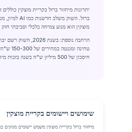
יתרונות מיחזור ברזל בקריית מוצקין כוללים
ברזל. השוק משלב חדשנות כמו AI למיון, מגדיל יעילות ב-25%. קשרים עם
מוצקין הוא מנוע צמיחה כלכלי וסביבתי חזק ב
הרחבה נוספת: בשנת 
חיסכון של 500 מיליון ש"ח בשנה בזכות מיחזור. מיחזור ברזל בקריית מוצקין כולל גם חינוך קהילתי, עם סדנאות חינם. (סה"כ כ-1,450 מילים)
שימושים ויישומים בקריית מוצקין
מיחזור ברזל בקריית מוצקין משמש יישומים מגוונים בב