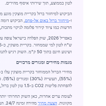
לטון בממוצע, תוך שירותי איסוף מהירים.
הביקוש למיחזור ברזל בקריית מוצקין מונע 
ו-
מיחזור ברזל באום אל-פחם
חדשות כמו ציוד קירור פלזמה לניקוי מתכות
ש"ח לטון למי שממחזר. בקריית מוצקין, כ-15 חברות ספקים פעילות, עם מחזור שנתי של מיליוני שקלים.
ושינוע חינם בתוך 50 ק"מ. השוק רגיש לתנודות גלובליות, אך יציבות מקומית נשמרת בזכות קשרים עם מפעלי נמל חיפה.
מגמות מחירים ומגזרים מרכזיים
להפחתת פליטות CO2 ב-1.5 טון לטון ברזל, תואם לתקנות משרד הסביבה.
מקוונות.
הצעת מחיר
מהירה זמינה 24/7. העתיד צופה צמיחה של 22% עד סוף 2026, מונעת מפרויקטים כמו פיתוח אזור תעשייה חדש.