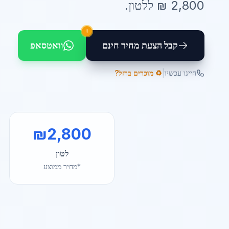
2,800
₪ ל
לטון
.
!
קבל הצעת מחיר חינם
וואטסאפ
|
חייגו עכשיו
♻️ מוכרים ברזל?
₪
2,800
לטון
*מחיר ממוצע