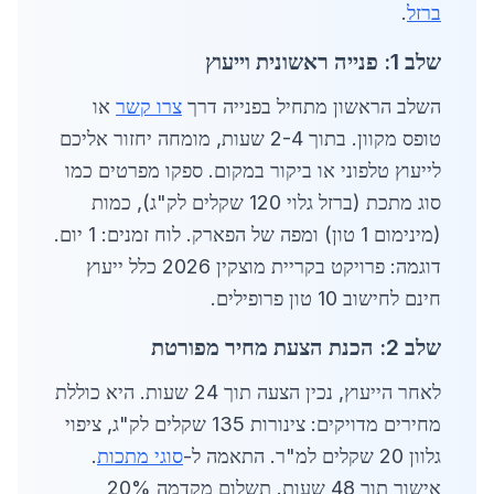
ברזל
.
שלב 1: פנייה ראשונית וייעוץ
השלב הראשון מתחיל בפנייה דרך
צרו קשר
או
טופס מקוון. בתוך 2-4 שעות, מומחה יחזור אליכם
לייעוץ טלפוני או ביקור במקום. ספקו מפרטים כמו
סוג מתכת (ברזל גלוי 120 שקלים לק"ג), כמות
(מינימום 1 טון) ומפה של הפארק. לוח זמנים: 1 יום.
דוגמה: פרויקט בקריית מוצקין 2026 כלל ייעוץ
חינם לחישוב 10 טון פרופילים.
שלב 2: הכנת הצעת מחיר מפורטת
לאחר הייעוץ, נכין הצעה תוך 24 שעות. היא כוללת
מחירים מדויקים: צינורות 135 שקלים לק"ג, ציפוי
גלוון 20 שקלים למ"ר. התאמה ל-
סוגי מתכות
.
אישור תוך 48 שעות. תשלום מקדמה 20%