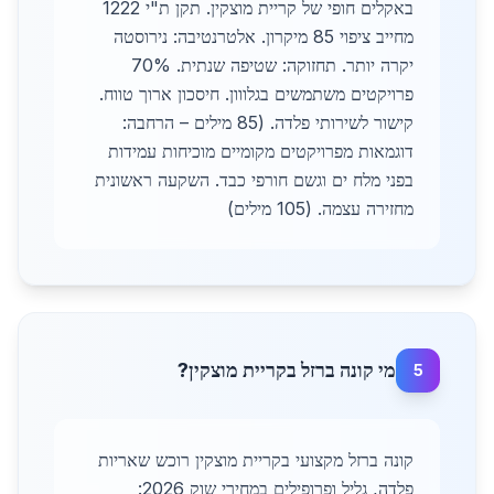
באקלים חופי של קריית מוצקין. תקן ת"י 1222
מחייב ציפוי 85 מיקרון. אלטרנטיבה: נירוסטה
יקרה יותר. תחזוקה: שטיפה שנתית. 70%
פרויקטים משתמשים בגלווון. חיסכון ארוך טווח.
קישור לשירותי פלדה. (85 מילים – הרחבה:
דוגמאות מפרויקטים מקומיים מוכיחות עמידות
בפני מלח ים וגשם חורפי כבד. השקעה ראשונית
מחזירה עצמה. (105 מילים)
מי קונה ברזל בקריית מוצקין?
5
קונה ברזל מקצועי בקריית מוצקין רוכש שאריות
פלדה, גליל ופרופילים במחירי שוק 2026: