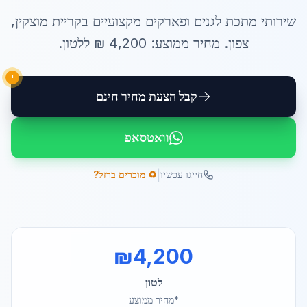
שירותי
מתכת לגנים ופארקים
מקצועיים ב
קריית מוצקין
,
צפון
. מחיר ממוצע:
4,200
₪ ל
לטון
.
!
קבל הצעת מחיר חינם
וואטסאפ
|
חייגו עכשיו
♻️ מוכרים ברזל?
₪
4,200
לטון
*מחיר ממוצע