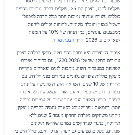
שבעוד בירושלים מחירי צינורות פלדה מגיעים ל-150
שקלים לק"ג, בצפון הם 135 שקלים בלבד. גורמים נוספים
כוללים עלויות אנרגיה נמוכות יותר בגלל קרבה למפעלי
חשמל בצפון והובלה מקומית. לקוחות יכולים ליהנות
ממבצעים עונתיים, כמו הנחה של 10% על הזמנות
לפארקים ב-2026, דרך
הצעת מחיר
.
איכות המוצרים היא יתרון נוסף בולט. ספקי הפלדה בצפון
עומדים בתקן ישראלי 1220:2026, עם בדיקות איכות
קפדניות במעבדות חיפה. מתכות לגנים ופארקים בקריית
מוצקין כוללות ציפויים גלווניים עמידים בפני חלודה, עם
אחריות של 10 שנים. השוואה ארצית מדגישה עליונות:
בעוד בדרום יש בעיות זיהום אוויר המשפיעות על איכות
הציפוי, בצפון האוויר הנקי יותר שומר על עמידות גבוהה
יותר. דוגמאות מפרויקטים: בפארק נחמיה בקריית מוצקין,
מתקני משחקים מפלדה החזיקו מעמד 5 שנים ללא
תחזוקה, בניגוד לפרויקטים במרכז שדרשו תיקונים
שנתיים. ספקים מציעים גם ייעוץ הנדסי חינם, כולל חישובי