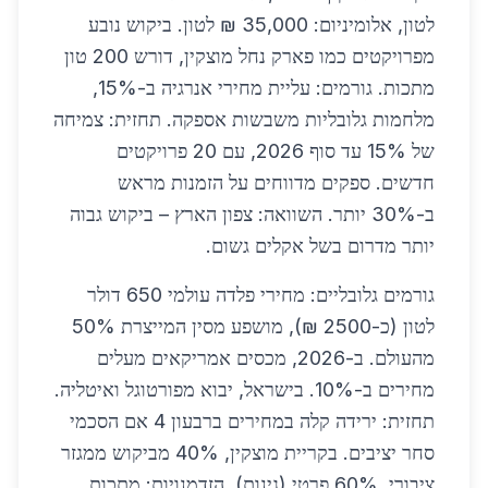
לטון, אלומיניום: 35,000 ₪ לטון. ביקוש נובע
מפרויקטים כמו פארק נחל מוצקין, דורש 200 טון
מתכות. גורמים: עליית מחירי אנרגיה ב-15%,
מלחמות גלובליות משבשות אספקה. תחזית: צמיחה
של 15% עד סוף 2026, עם 20 פרויקטים
חדשים. ספקים מדווחים על הזמנות מראש
ב-30% יותר. השוואה: צפון הארץ – ביקוש גבוה
יותר מדרום בשל אקלים גשום.
גורמים גלובליים: מחירי פלדה עולמי 650 דולר
לטון (כ-2500 ₪), מושפע מסין המייצרת 50%
מהעולם. ב-2026, מכסים אמריקאים מעלים
מחירים ב-10%. בישראל, יבוא מפורטוגל ואיטליה.
תחזית: ירידה קלה במחירים ברבעון 4 אם הסכמי
סחר יציבים. בקריית מוצקין, 40% מביקוש ממגזר
ציבורי, 60% פרטי (גינות). הזדמנויות: מתכות