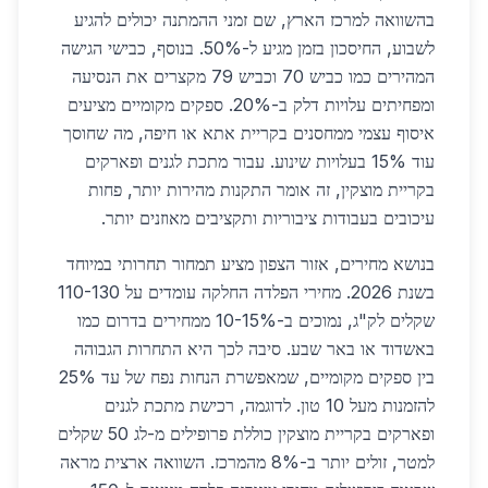
בהשוואה למרכז הארץ, שם זמני ההמתנה יכולים להגיע
לשבוע, החיסכון בזמן מגיע ל-50%. בנוסף, כבישי הגישה
המהירים כמו כביש 70 וכביש 79 מקצרים את הנסיעה
ומפחיתים עלויות דלק ב-20%. ספקים מקומיים מציעים
איסוף עצמי ממחסנים בקריית אתא או חיפה, מה שחוסך
עוד 15% בעלויות שינוע. עבור מתכת לגנים ופארקים
בקריית מוצקין, זה אומר התקנות מהירות יותר, פחות
עיכובים בעבודות ציבוריות ותקציבים מאוזנים יותר.
בנושא מחירים, אזור הצפון מציע תמחור תחרותי במיוחד
בשנת 2026. מחירי הפלדה החלקה עומדים על 110-130
שקלים לק"ג, נמוכים ב-10-15% ממחירים בדרום כמו
באשדוד או באר שבע. סיבה לכך היא התחרות הגבוהה
בין ספקים מקומיים, שמאפשרת הנחות נפח של עד 25%
להזמנות מעל 10 טון. לדוגמה, רכישת מתכת לגנים
ופארקים בקריית מוצקין כוללת פרופילים מ-לג 50 שקלים
למטר, זולים יותר ב-8% מהמרכז. השוואה ארצית מראה