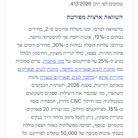
עומסים לפי תקן 413:2026.
השוואה ארצית מפורטת
בהשוואה למרכז: זמני משלוח ארוכים פי 2, מחירים
גבוהים ב-12%, איכות דומה אך לוגיסטיקה גרועה.
בדרום: עלויות הובלה גבוהות ב-30%, מחירים דומים אך
פחות תחרות. בצפון, כולל קריית מוצקין, החיסכון הכולל
מגיע ל-25% על פרויקטים של
סוגי מתכות
. ערים סמוכות
כמו
מתכת לגנים ופארקים בחיפה
,
מתכת לגנים ופארקים
בקריית אתא
ו-
מתכת לגנים ופארקים בנצרת
נהנות
מאותם יתרונות. בשנת 2026, תשתיות הכבישים
השתפרו, מה שמגביר את היעילות. ספקים משקיעים
בטכנולוגיה כמו חיתוך CNC מדויק, המפחית בזבוז
ב-15%. לפרויקטים גדולים, כמו שדרוג 20 פארקים
בקריית מוצקין, ניתן לקבל מימון מיוחד דרך בנקים
מקומיים. בנוסף, תמיכה ממשלתית באזור הצפון כוללת
מענקי איכות סביבה של 50,000 שקלים לפרויקט. כל