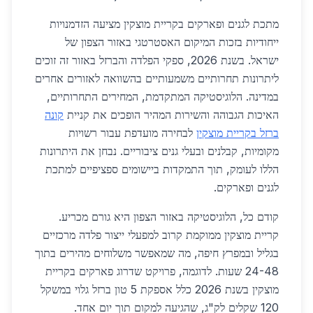
מתכת לגנים ופארקים בקריית מוצקין מציעה הזדמנויות
ייחודיות בזכות המיקום האסטרטגי באזור הצפון של
ישראל. בשנת 2026, ספקי הפלדה והברזל באזור זה זוכים
ליתרונות תחרותיים משמעותיים בהשוואה לאזורים אחרים
במדינה. הלוגיסטיקה המתקדמת, המחירים התחרותיים,
האיכות הגבוהה והשירות המהיר הופכים את קניית
קונה
ברזל בקריית מוצקין
לבחירה מועדפת עבור רשויות
מקומיות, קבלנים ובעלי גנים ציבוריים. נבחן את היתרונות
הללו לעומק, תוך התמקדות ביישומים ספציפיים למתכת
לגנים ופארקים.
קודם כל, הלוגיסטיקה באזור הצפון היא גורם מכריע.
קריית מוצקין ממוקמת קרוב למפעלי ייצור פלדה מרכזיים
בגליל ובמפרץ חיפה, מה שמאפשר משלוחים מהירים בתוך
24-48 שעות. לדוגמה, פרויקט שדרוג פארקים בקריית
מוצקין בשנת 2026 כלל אספקת 5 טון ברזל גלוי במשקל
120 שקלים לק"ג, שהגיעה למקום תוך יום אחד.