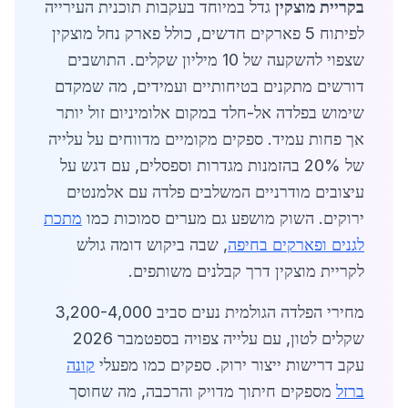
בקריית מוצקין
גדל במיוחד בעקבות תוכנית העירייה
לפיתוח 5 פארקים חדשים, כולל פארק נחל מוצקין
שצפוי להשקעה של 10 מיליון שקלים. התושבים
דורשים מתקנים בטיחותיים ועמידים, מה שמקדם
שימוש בפלדה אל-חלד במקום אלומיניום זול יותר
אך פחות עמיד. ספקים מקומיים מדווחים על עלייה
של 20% בהזמנות מגדרות וספסלים, עם דגש על
עיצובים מודרניים המשלבים פלדה עם אלמנטים
ירוקים. השוק מושפע גם מערים סמוכות כמו
מתכת
לגנים ופארקים בחיפה
, שבה ביקוש דומה גולש
לקריית מוצקין דרך קבלנים משותפים.
מחירי הפלדה הגולמית נעים סביב 3,200-4,000
שקלים לטון, עם עלייה צפויה בספטמבר 2026
עקב דרישות ייצור ירוק. ספקים כמו מפעלי
קונה
ברזל
מספקים חיתוך מדויק והרכבה, מה שחוסך