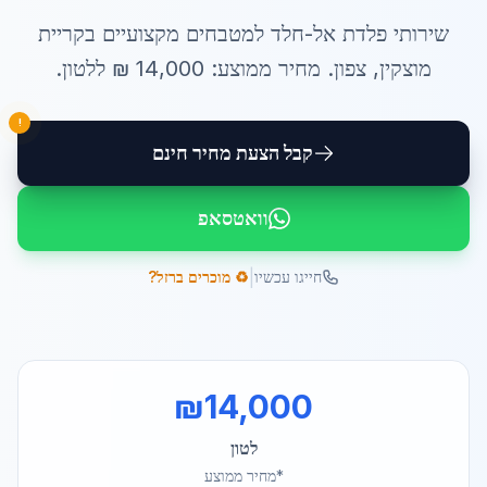
שירותי
פלדת אל-חלד למטבחים
מקצועיים ב
קריית
מוצקין
,
צפון
. מחיר ממוצע:
14,000
₪ ל
לטון
.
!
קבל הצעת מחיר חינם
וואטסאפ
|
חייגו עכשיו
♻️ מוכרים ברזל?
₪
14,000
לטון
*מחיר ממוצע