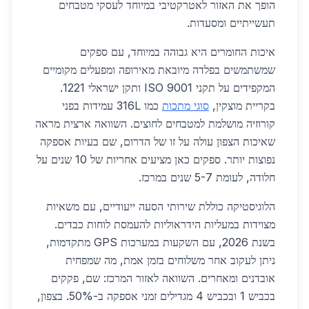
הופך את האזור לאטרקטיבי במיוחד לעסקי מטבחים
תעשייתיים ומסעדות.
איכות החומרים היא גבוהה במיוחד, עם ספקים
שמשתמשים בפלדה מיובאת מאירופה ומפעלים מקומיים
המקפידים על תקני ISO 9001 ותקן ישראלי 1221.
בקריית מוצקין,
סוגי מתכות
כמו 316L עמידות בפני
קורוזיה מושלמת למטבחים לחוצים. השוואה ארצית מראה
שאיכות הצפון עולה על זו של הדרום, שם בעיות אספקה
נפוצות יותר. ספקים כאן מציעים אחריות של 10 שנים על
חלודה, לעומת 5-7 שנים במרכז.
הלוגיסטיקה כוללת שירותי הסעה ייעודיים, עם משאיות
מצוידות במעליות הידראוליות להעמסת לוחות כבדים.
בשנת 2026, עם השקעות במערכות GPS מתקדמות,
ניתן לעקוב אחר משלוחים בזמן אמת, מה שמפחית
אובדנים ומאחרים. השוואה לאזור המרכז: שם, פקקים
בכביש 1 ובכביש 4 מגדילים זמני אספקה ב-50%. בצפון,