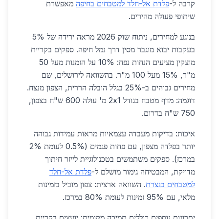
קרבה ל-
פלדת אל-חלד למטבחים בחיפה
מאפשרת
שיתופי פעולה מהירים.
בנוגע למחירים, ניתוח שוק 2026 מראה ירידה של 5%
בעקבות יבוא מוגבר מסין דרך נמל חיפה. ספקים בקריית
מוצקין מציעים הנחות נפח: 10% על הזמנות מעל 50
מ"ר, 15% מעל 100 מ"ר. בהשוואה לירושלים, שם
מחירים גבוהים ב-25% בגלל הובלה הררית, הצפון מנצח.
דוגמה: מדף מטבח בגודל 2x1 מ' עולה 600 ש"ח בצפון,
750 ש"ח בדרום.
איכות: בדיקות מעבדה עצמאיות מראות עמידות גבוהה
יותר בפלדה מצפון, עם פחות פגמים (0.5% לעומת 2%
במרכז). ספקים משתמשים בטכנולוגיית לייזר חיתוך
מדויקת, המבטיחה גימור מושלם ל-
פלדת אל-חלד
למטבחים בנצרת
. השוואה ארצית: צפון מוביל בזמינות
מלאי, עם 95% זמינות לעומת 80% במרכז.
יתרונות נוספים כוללים תמיכה מקומית: יועצים בקריית