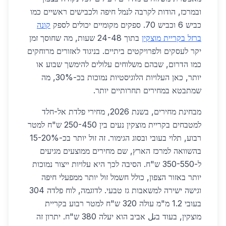
ובמרכז, הודות לקרבה לנמל חיפה ולכבישים ראשיים כמו
כביש 6 וכביש 70. ספקים מקומיים יכולים לספק
קונה
ברזל בקריית מוצקין
בתוך 24-48 שעות, מה שחוסך זמן
יקר לעסקים ולפרויקטים ביתיים. בניגוד לאזורים מרוחקים
כמו הדרום, שבהם משלוחים עלולים להימשך שבוע או
יותר, כאן העלויות הלוגיסטיות נמוכות בכ-30%, מה
שמתבטא במחירים תחרותיים יותר.
מבחינת מחירים, בשנת 2026, מחירי פלדת אל-חלד
למטבחים בקריית מוצקין נעים בין 250-450 ש"ח למטר
רבוע, תלוי בעובי ובסוג הגימור. זה זול יותר בכ-15-20%
בהשוואה למרכז הארץ, שם מחירים ממוצעים מגיעים
ל-350-550 ש"ח. הסיבה לכך היא עלויות ייצור נמוכות
יותר באזור הצפון, כולל חשמל זול יותר ממפעלי חיפה
וגישה ישירה למשאבות גז טבעי. לדוגמה, לוח פלדה 304
בעובי 1.2 מ"מ עולה 320 ש"ח למטר רבוע בקריית
מוצקין, בעוד בتل אביב הוא יעלה 380 ש"ח. יתרון זה