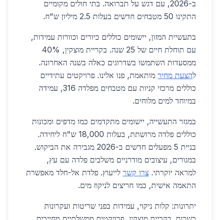
ב-2026, עם דגש על תברואה. בתי חולים מקומיים
התקינו 50 מטבחים חדשים בעלות 2.5 מיליון ש"ח.
בתעשיית המזון, יישומים כוללים כיורים וכוורות עמידות,
עם תוחלת חיים של 25 שנה. בקריית מוצקין, 40%
ממסעדות השתמשו בשדרוגים כאלה בשנה האחרונה.
ל
הצעת מחיר
מותאמת, פנו אלינו. פרויקטים עתידיים
כוללים מרכזי קניות עם מטבחים מפלדה 316, עמידה
במיוחד למים מלוחים.
במגזר התעשייה, יישומים מתקדמים כמו מדפים ומכונות
כוללים פלדה מרושתת, בעלות 18,000 ש"ח ליחידה.
בניית 5 מפעלים חדשים ב-2026 מגבירה את הביקוש.
במגורים, עיצובים מודרניים משלבים פלדה עם עץ,
למראה יוקרתי.
צרו קשר
לייעוץ. פלדת אל-חלד מאפשרת
התאמה אישית, כמו חריצים לניקוז מים.
יתרונות: קלות ניקוי, עמידות בפני שריטות ועקרונות
כשרות. בקריית מוצקין, פרויקטים ממשלתיים מחייבים