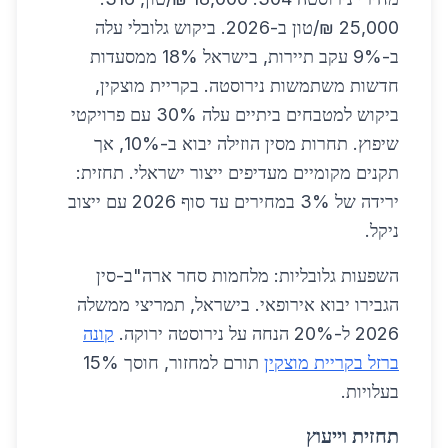
25,000 ₪/טון ב-2026. ביקוש גלובלי עלה
ב-9% עקב תיירות, בישראל 18% ממסעדות
חדשות משתמשות נירוסטה. בקריית מוצקין,
ביקוש למטבחים ביתיים עלה 30% עם פרויקטי
שיפוץ. תחרות מסין הוזילה יבוא ב-10%, אך
תקנים מקומיים מעדיפים ייצור ישראלי. תחזית:
ירידה של 3% במחירים עד סוף 2026 עם ייצוב
ניקל.
השפעות גלובליות: מלחמות סחר ארה"ב-סין
הגבירו יבוא אירופאי. בישראל, תמריצי ממשלה
2026 ל-20% הנחה על נירוסטה ירוקה.
קונה
ברזל בקריית מוצקין
תורם למחזור, חוסך 15%
בעלויות.
תחזית וייעוץ