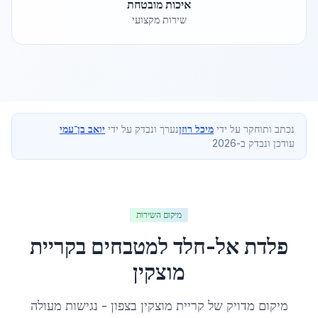
איכות מובטחת
שירות מקצועי
נכתב ותוחקר על ידי
מיכל רוזן
נערך ונבדק על ידי
יואב בן־עמי
עודכן ונבדק ב-2026
מיקום השירות
פלדת אל-חלד למטבחים
ב
קריית
מוצקין
מיקום מדויק של
קריית מוצקין
ב
צפון
- נגישות מעולה