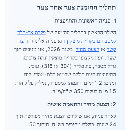
תהליך ההזמנה צעד אחר צעד
1: פנייה ראשונית והתייעצות
השלב הראשון בתהליך ההזמנה של
פלדת אל-חלד
למטבחים בקריית מוצקין
הוא פנייה אלינו דרך
צרו
קשר
או
הצעת מחיר
. בשנת 2026, אנו מגיבים תוך
שעה. יועץ מקצועי בקריית מוצקין ינתח צרכים:
גודל מטבח, סוג פלדה (304 או 316), עובי.
התייעצות חינם כוללת שרטוט תלת-ממדי. לוח
זמנים: 1-2 ימים. דוגמה: למסעדה, נמליץ על לוחות
1.5 מ"מ בעלות 350 ש"ח/מ"ר.
2: הצעת מחיר והתאמה אישית
לאחר פנייה, אנו שולחים הצעת מחיר מפורטת תוך
24 שעות. כוללת מחירים בש"ח: חיתוך 50