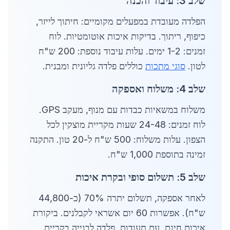
שלב 3: עיבוד והכנה
הפלדה מעובדת במפעלים מקומיים: חיתוך לייזר,
כיפוף, ריתוך. בדיקות איכות אוטומטיות. לוח
זמנים: 1-2 ימים. עלות עיבוד נוספת: 200 ש"ח
לטון.
סוגי מתכות
כוללים פלדה גליונית ומבנית.
שלב 4: משלוח ואספקה
משלוח במשאיות כבדות עם מנוף, מעקב GPS.
לוח זמנים: 24-48 שעות מקריית מוצקין לכל
הצפון. עלות משלוח: 500 ש"ח ל-20 טון. התקנה
זמינה בתוספת 1,000 ש"ח.
שלב 5: תשלום סופי ובקרת איכות
לאחר אספקה, תשלום יתרה 70% (כ-44,800
ש"ח). אפשרות 60 יום אשראי לקבלנים. ביקורת
איכות חינם, עם תעודות. פלדה לבנייה בקריית