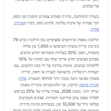
על קבלנים.
בשורה התחתונה, בחירת ספקים צפוניים חוסכת זמן וכסף,
תוך שמירה על איכות עליונה. למידע נוסף, בקרו ב
שירותי
פלדה
.
הרחבה נוספת: פרויקטים ספציפיים כמו הרחבת כביש 79
בקרבת קריית מוצקין השתמשו ב-1,000 טון פלדה
מקומית, חסכו 20% בעלויות והסתיימו חודש מוקדם.
ספקים מציעים חוזים ארוכי טווח עם הנחות של 10%
ללקוחות קבועים. איכות נבדקת על ידי מכון התקנים, עם
תעודות דיגיטליות. בהשוואה לנצרת או חיפה, קריית
מוצקין מציעה גישה טובה יותר למחלפי תעשייה.
פלדה
לבנייה בחיפה
קרובה, אך הלוגיסטיקה בקריית מוצקין
יעילה יותר. בשנת 2026, צפויה עלייה של 25% בביקוש
לפלדה בצפון עקב פרויקטי תשתיות. ספקים משקיעים
במלאי גדול של 10,000 טון, מבטיחים זמינות מיידית.
יתרונות אלה הופכים את האזור למרכז פלדה לבנייה מוביל.