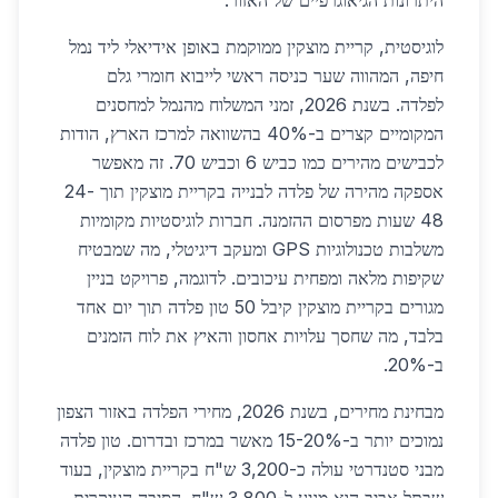
היתרונות הגיאוגרפיים של האזור.
לוגיסטית, קריית מוצקין ממוקמת באופן אידיאלי ליד נמל
חיפה, המהווה שער כניסה ראשי לייבוא חומרי גלם
לפלדה. בשנת 2026, זמני המשלוח מהנמל למחסנים
המקומיים קצרים ב-40% בהשוואה למרכז הארץ, הודות
לכבישים מהירים כמו כביש 6 וכביש 70. זה מאפשר
אספקה מהירה של פלדה לבנייה בקריית מוצקין תוך 24-
48 שעות מפרסום ההזמנה. חברות לוגיסטיות מקומיות
משלבות טכנולוגיות GPS ומעקב דיגיטלי, מה שמבטיח
שקיפות מלאה ומפחית עיכובים. לדוגמה, פרויקט בניין
מגורים בקריית מוצקין קיבל 50 טון פלדה תוך יום אחד
בלבד, מה שחסך עלויות אחסון והאיץ את לוח הזמנים
ב-20%.
מבחינת מחירים, בשנת 2026, מחירי הפלדה באזור הצפון
נמוכים יותר ב-15-20% מאשר במרכז ובדרום. טון פלדה
מבני סטנדרטי עולה כ-3,200 ש"ח בקריית מוצקין, בעוד