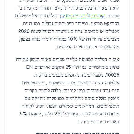
שבתל אביב הוא מגיע ל-3,800 ש"ח. הסיבה העיקרית
היא הוצאות הובלה נמוכות יותר, לצד תחרות מקומית בין
ספקים.
קונה ברזל בקריית מוצקין
יכול לחסוך אלפי שקלים
בפרויקט ממוצע, במיוחד בפרויקטים גדולים כמו בניית
מפעלים או כבישים. נתונים ממשרד הבנייה לשנת 2026
מצביעים על ירידה של 10% במחירי חומרי בנייה בצפון,
מה שמגביר את הכדאיות הכלכלית.
איכות הפלדה המוצעת על ידי ספקים באזור הצפון עומדת
בתקנים מחמירים כמו ת"י 25 ותקנים אירופיים EN
10025. מפעלי עיבוד מקומיים מבצעים בדיקות
אולטרה-סאונד ובדיקות מתיחה שוטפות, מה שמבטיח
חוזק גבוה ועמידות בפני קורוזיה. פלדה לבנייה בקריית
מוצקין כוללת סוגים מתקדמים כמו פלדה מחוזקת עם
תוספי סיבים, המתאימים לאקלים הצפוני הלח. לקוחות
מדווחים על אחוז פחת נמוך של 2% בלבד, לעומת 5%
באזורים מרוחקים יותר.