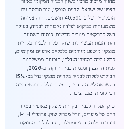
מהווה מרכיב מרכזי בשוק הבנייה המקומי באזור
הצפון של ישראל. קריית מוצקין, עיר תוססת עם
אוכלוסייה של כ-40,590 תושבים, חווה צמיחה
משמעותית בביקוש לפלדה איכותית לבנייה, בעיקר
בשל פרויקטים מגורים חדשים, פיתוח תשתיות
והתרחבות תעשייתית. שוק הפלדה לבנייה בקריית
מוצקין מושפע מגורמים כלכליים ארציים ומקומיים,
כולל עלייה במחירי הנדל"ן, תוכניות ממשלתיות
לפיתוח הצפון ומגמות בנייה ירוקה. ב-2026,
הביקוש לפלדה לבנייה בקריית מוצקין גדל בכ-15%
בהשוואה לשנה קודמת, בעיקר בגלל פרויקטי בנייה
רבי קומות ומבני ציבור.
שוק הפלדה לבנייה בקריית מוצקין מאופיין במגוון
רחב של מוצרים, החל מברזל יצוק, פרופילי H ו-I,
צינורות פלדה, דרגי ומסילות, ועד לפלדה מחוזקת