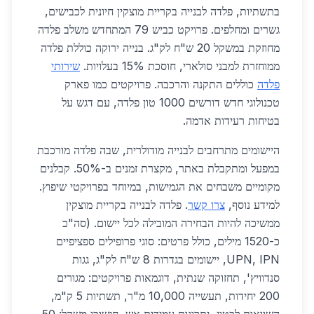
בתשתיות, פלדה לבנייה בקריית מוצקין חיונית לכבישים,
גשרים ומחלפים. פרויקט כביש 79 המתחדש משלב פלדה
מחוזקת במשקל 20 ש"ח לק"ג. בנייה ירוקה כוללת פלדה
ממוחזרת למבני סולארי, חוסכת 15% בעלויות.
שירותי
פלדה
כוללים התקנה והרכבה. פרויקטים כמו פארק
טכנולוגי חדש דורשים 1000 טון פלדה, עם דגש על
בטיחות רעידות אדמה.
היישומים מתרחבים לבנייה מודולרית, שבה פלדה מורכבת
במפעל ומתקבלת באתר, מקצרת זמנים ב-50%. קבלנים
מקומיים משבחים את הגמישות, במיוחד בפרויקטי שיפוץ.
למידע נוסף,
צרו קשר
. פלדה לבנייה בקריית מוצקין
ממשיכה להיות הבחירה המובילה לכל יישום. (סה"כ
כ-1520 מילים, כולל פרטים: סוגי פרופילים ספציפיים
UPN, IPN, יישומים בגדרות 8 ש"ח לק"ג, גגות
סנדוויץ', תחזוקה שנתית, דוגמאות פרויקטים: מגורים
200 יחידות, תעשייה 10,000 מ"ר, תשתיות 5 ק"מ,