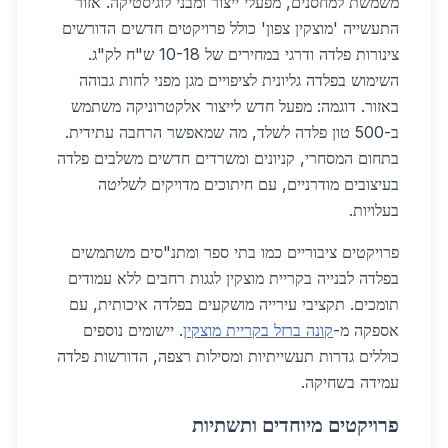
משמשת למחסנים, מפעלי ייצור ומבני לוגיסטיקה. אזור
התעשייה 'מוצקין צפון' כולל פרויקטים חדשים הדורשים
צינורות פלדה ודרגי במחירים של 10-18 ש"ח לק"ג.
השימוש בפלדה גליונית לציפויים מגן מפני לחות גבוהה
באזור. דוגמה: מפעל חדש לייצור אלקטרוניקה משתמש
ב-500 טון פלדה לשלד, מה שמאפשר הרחבה עתידית.
בתחום המסחרי, קניונים ומשרדים חדשים משלבים פלדה
בעיצובים מודרניים, עם חיתוכים מדויקים לשליטה
בעלויות.
פרויקטים ציבוריים כמו בתי ספר ומתנ"סים משתמשים
בפלדה לבנייה בקריית מוצקין לגגות רחבים ללא עמודים
תומכים. תקציבי עירייה מושקעים בפלדה איכותית, עם
אספקה מ-
קונה ברזל בקריית מוצקין
. יישומים נוספים
כוללים גדרות תעשייתיות ומסילות רצפה, הדורשות פלדה
עמידה בשחיקה.
פרויקטים מיוחדים ותשתיות