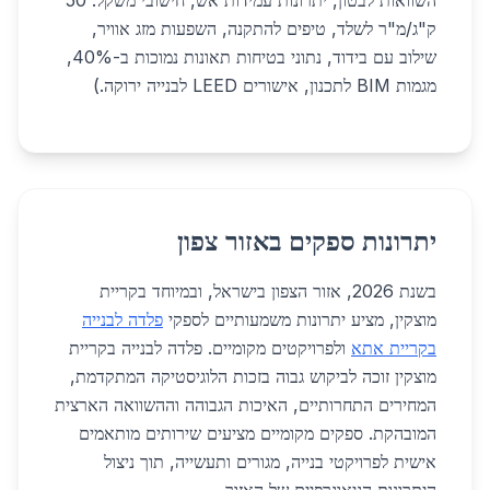
השוואות לבטון, יתרונות עמידות אש, חישובי משקל: 50
ק"ג/מ"ר לשלד, טיפים להתקנה, השפעות מזג אוויר,
שילוב עם בידוד, נתוני בטיחות תאונות נמוכות ב-40%,
מגמות BIM לתכנון, אישורים LEED לבנייה ירוקה.)
יתרונות ספקים באזור צפון
בשנת 2026, אזור הצפון בישראל, ובמיוחד בקריית
מוצקין, מציע יתרונות משמעותיים לספקי
פלדה לבנייה
בקריית אתא
ולפרויקטים מקומיים. פלדה לבנייה בקריית
מוצקין זוכה לביקוש גבוה בזכות הלוגיסטיקה המתקדמת,
המחירים התחרותיים, האיכות הגבוהה וההשוואה הארצית
המובהקת. ספקים מקומיים מציעים שירותים מותאמים
אישית לפרויקטי בנייה, מגורים ותעשייה, תוך ניצול