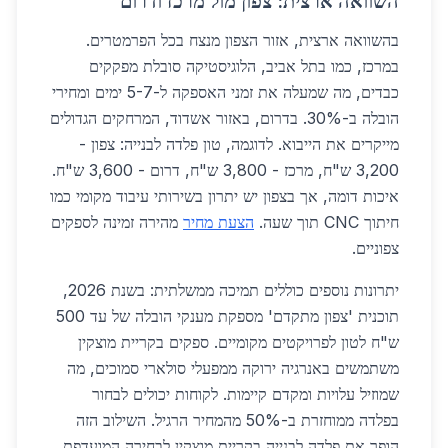
השוואה ארצית: צפון מול מרכז ודרום
בהשוואה ארצית, אזור הצפון מנצח בכל הפרמטרים.
במרכז, כמו בתל אביב, הלוגיסטיקה סובלת מפקקים
כבדים, מה שמעלה את זמני האספקה ל-5-7 ימים ומחירי
הובלה ב-30%. בדרום, באזור אשדוד, המרחקים הגדולים
מייקרים את הייבוא. לדוגמה, טון פלדה לבנייה: צפון -
3,200 ש"ח, מרכז - 3,800 ש"ח, דרום - 3,600 ש"ח.
איכות דומה, אך בצפון יש יתרון בשירותי עיבוד מקומי כמו
חיתוך CNC תוך שעה.
הצעת מחיר
מהירה זמינה לספקים
צפוניים.
יתרונות נוספים כוללים תמיכה ממשלתית: בשנת 2026,
תוכנית 'צפון מתקדם' מספקת מענקי הובלה של עד 500
ש"ח לטון לפרויקטים מקומיים. ספקים בקריית מוצקין
משתמשים באנרגיה ירוקה ממפעלי סולארי סמוכים, מה
שמוזיל עלויות ומקדם קיימות. לקוחות יכולים לבחור
בפלדה ממוחזרת ב-50% מהמחיר הרגיל. השילוב הזה
הופך את פלדה לבנייה בקריית מוצקין לבחירה המועדפת