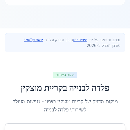
נכתב ותוחקר על ידי
מיכל רוזן
נערך ונבדק על ידי
יואב בן־עמי
עודכן ונבדק ב-2026
מיקום השירות
פלדה לבנייה
ב
קריית מוצקין
מיקום מדויק של
קריית מוצקין
ב
צפון
- נגישות מעולה
לשירותי
פלדה לבנייה