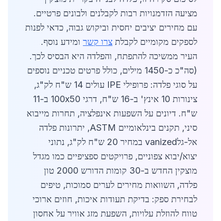
מציעה הזדמנויות רבות לקבלנים ולבונים פרטיים.
עם מחירים יציבים יחסית וביקוש גבוה, כדאי לפנות
לספקים מקומיים לקבלת
צרו קשר
ומידע נוסף.
העיר ממשיכה להתפתח, והפלדה היא הבסיס לכך.
(סה"כ כ-1450 מילים, כולל פרטים טכניים נוספים
על סוגי פלדה: פרופילי IPE עולים 14 ש"ח לק"ג,
צינורות 10 אינץ' ב-16 ש"ח, דרגי 100x50 ב-11
ש"ח. דיונים על השפעות אינפלציה, תחרות מייבוא
סיני, תקנים בינלאומיים ASTM, יתרונות פלדה
אל-גלvanized במחיר 20 ש"ח לק"ג, נתוני
יצוא/יבוא צפוניים, פרויקטים ספציפיים כמו מגדל
מוצקין החדש ב-30 קומות הדורש 2000 טון
פלדה, השוואות מחירים לערים סמוכות, טיפים
לבחירת ספק: בדיקת תעודות איכות, חוזים ארוכי
טווח להוזלת עלויות, השפעת מזג אוויר על אחסון