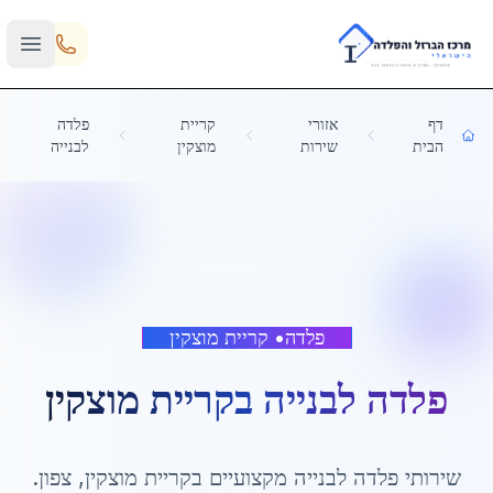
Skip to main content
דף
אזורי
קריית
פלדה
הבית
שירות
מוצקין
לבנייה
פלדה
•
קריית מוצקין
פלדה לבנייה
ב
קריית מוצקין
שירותי
פלדה לבנייה
מקצועיים ב
קריית מוצקין
,
צפון
.