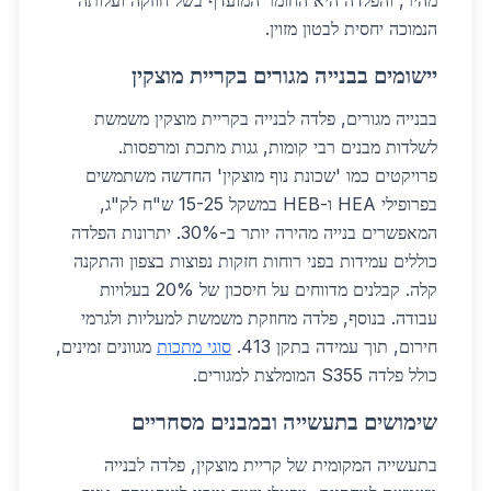
מהיר, והפלדה היא החומר המועדף בשל חוזקה ועלותה
הנמוכה יחסית לבטון מזוין.
יישומים בבנייה מגורים בקריית מוצקין
בבנייה מגורים, פלדה לבנייה בקריית מוצקין משמשת
לשלדות מבנים רבי קומות, גגות מתכת ומרפסות.
פרויקטים כמו 'שכונת נוף מוצקין' החדשה משתמשים
בפרופילי HEA ו-HEB במשקל 15-25 ש"ח לק"ג,
המאפשרים בנייה מהירה יותר ב-30%. יתרונות הפלדה
כוללים עמידות בפני רוחות חזקות נפוצות בצפון והתקנה
קלה. קבלנים מדווחים על חיסכון של 20% בעלויות
עבודה. בנוסף, פלדה מחוזקת משמשת למעליות ולגרמי
חירום, תוך עמידה בתקן 413.
סוגי מתכות
מגוונים זמינים,
כולל פלדה S355 המומלצת למגורים.
שימושים בתעשייה ובמבנים מסחריים
בתעשייה המקומית של קריית מוצקין, פלדה לבנייה