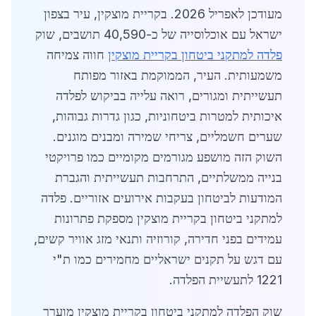
מעודכן לאפריל 2026. בקריית מוצקין, עיר בצפון
ישראל עם אוכלוסייה של כ-40,590 תושבים, שוק
פלדה למתקני ביטחון בקריית מוצקין
חווה צמיחה
משמעותית. העיר, הממוקמת באזור מפותח
תעשייתית ומגורים, רואה עלייה בביקוש לפלדה
איכותית למטרות ביטחוניות, כגון גדרות גבוהות,
שערים חשמליים, צריחי שמירה ומבנים מוגנים.
השוק הזה מושפע מגורמים מקומיים כמו פרויקטי
בנייה ממשלתיים, התרחבות תעשייתית והגברת
המודעות לביטחון בעקבות אירועים אזוריים. פלדה
למתקני ביטחון בקריית מוצקין מספקת פתרונות
עמידים בפני חדירה, קורוזיה ותנאי מזג אוויר קשים,
עם דגש על תקנים ישראליים מחמירים כמו ת"י
1221 לתעשיית הפלדה.
שוק הפלדה למתקני ביטחון בקריית מוצקין מוערך