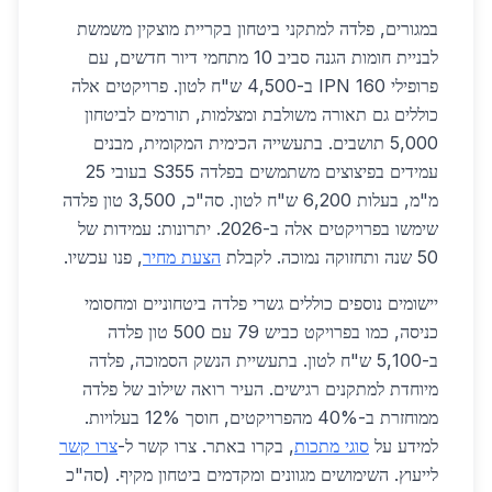
במגורים, פלדה למתקני ביטחון בקריית מוצקין משמשת
לבניית חומות הגנה סביב 10 מתחמי דיור חדשים, עם
פרופילי IPN 160 ב-4,500 ש"ח לטון. פרויקטים אלה
כוללים גם תאורה משולבת ומצלמות, תורמים לביטחון
5,000 תושבים. בתעשייה הכימית המקומית, מבנים
עמידים בפיצוצים משתמשים בפלדה S355 בעובי 25
מ"מ, בעלות 6,200 ש"ח לטון. סה"כ, 3,500 טון פלדה
שימשו בפרויקטים אלה ב-2026. יתרונות: עמידות של
50 שנה ותחזוקה נמוכה. לקבלת
הצעת מחיר
, פנו עכשיו.
יישומים נוספים כוללים גשרי פלדה ביטחוניים ומחסומי
כניסה, כמו בפרויקט כביש 79 עם 500 טון פלדה
ב-5,100 ש"ח לטון. בתעשיית הנשק הסמוכה, פלדה
מיוחדת למתקנים רגישים. העיר רואה שילוב של פלדה
ממוחזרת ב-40% מהפרויקטים, חוסך 12% בעלויות.
למידע על
סוגי מתכות
, בקרו באתר. צרו קשר ל-
צרו קשר
לייעוץ. השימושים מגוונים ומקדמים ביטחון מקיף. (סה"כ