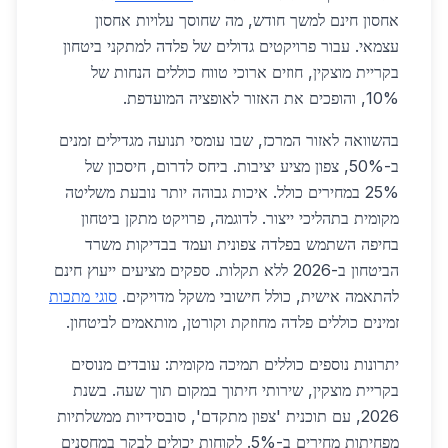
אחסון חינם למשך חודש, מה שחוסך עלויות אחסון
עצמאי. עבור פרויקטים גדולים של פלדה למתקני ביטחון
בקריית מוצקין, חוזים ארוכי טווח כוללים הנחות של
10%, והופכים את האזור לאופציה המועדפת.
בהשוואה לאזור המרכז, שבו עומסי תנועה מגדילים זמנים
ב-50%, צפון מציע יציבות. ביחס לדרום, חיסכון של
25% במחירים כולל. איכות גבוהה יותר נובעת משליטה
מקומית בתהליכי ייצור. לדוגמה, פרויקט מתקן ביטחון
בחיפה השתמש בפלדה צפונית ועמד בבדיקות משרד
הביטחון ב-2026 ללא תקלות. ספקים מציעים ייעוץ חינם
להתאמה אישית, כולל חישובי משקל מדויקים.
סוגי מתכות
זמינים כוללים פלדה מחוזקת וקורטן, מותאמים לביטחון.
יתרונות נוספים כוללים תמיכה מקומית: עובדים מנוסים
בקריית מוצקין, שירותי חיתוך במקום תוך שעה. בשנת
2026, עם תוכנית 'צפון מתקדם', סובסידיות ממשלתיות
מפחיתות מחירים ב-5%. לקוחות יכולים לבקר במחסנים