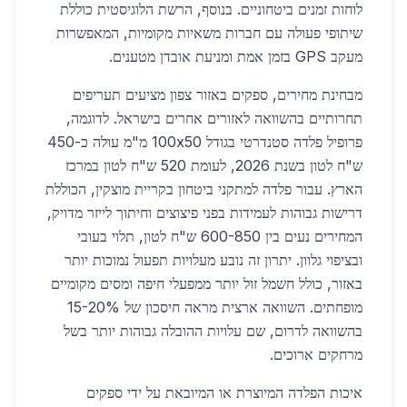
לוחות זמנים ביטחוניים. בנוסף, הרשת הלוגיסטית כוללת
שיתופי פעולה עם חברות משאיות מקומיות, המאפשרות
מעקב GPS בזמן אמת ומניעת אובדן מטענים.
מבחינת מחירים, ספקים באזור צפון מציעים תעריפים
תחרותיים בהשוואה לאזורים אחרים בישראל. לדוגמה,
פרופיל פלדה סטנדרטי בגודל 100x50 מ"מ עולה כ-450
ש"ח לטון בשנת 2026, לעומת 520 ש"ח לטון במרכז
הארץ. עבור פלדה למתקני ביטחון בקריית מוצקין, הכוללת
דרישות גבוהות לעמידות בפני פיצוצים וחיתוך לייזר מדויק,
המחירים נעים בין 600-850 ש"ח לטון, תלוי בעובי
ובציפוי גלוון. יתרון זה נובע מעלויות תפעול נמוכות יותר
באזור, כולל חשמל זול יותר ממפעלי חיפה ומסים מקומיים
מופחתים. השוואה ארצית מראה חיסכון של 15-20%
בהשוואה לדרום, שם עלויות ההובלה גבוהות יותר בשל
מרחקים ארוכים.
איכות הפלדה המיוצרת או המיובאת על ידי ספקים