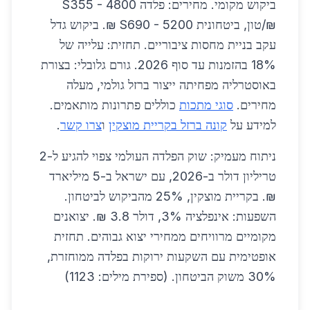
ביקוש מקומי. מחירים: פלדה S355 - 4800
₪/טון, ביטחונית S690 - 5200 ₪. ביקוש גדל
עקב בניית מחסות ציבוריים. תחזית: עלייה של
18% בהזמנות עד סוף 2026. גורם גלובלי: בצורת
באוסטרליה מפחיתה ייצור ברזל גולמי, מעלה
מחירים.
סוגי מתכות
כוללים פתרונות מותאמים.
למידע על
קונה ברזל בקריית מוצקין
ו
צרו קשר
.
ניתוח מעמיק: שוק הפלדה העולמי צפוי להגיע ל-2
טריליון דולר ב-2026, עם ישראל ב-5 מיליארד
₪. בקריית מוצקין, 25% מהביקוש לביטחון.
השפעות: אינפלציה 3%, דולר 3.8 ₪. יצואנים
מקומיים מרוויחים ממחירי יצוא גבוהים. תחזית
אופטימית עם השקעות ירוקות בפלדה ממוחזרת,
30% משוק הביטחון. (ספירת מילים: 1123)