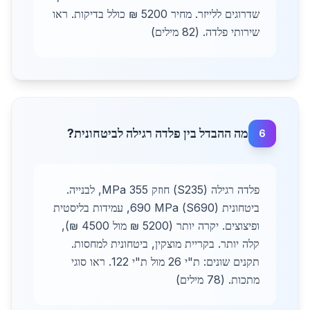
שדרוגים ללייזר. מחיר 5200 ₪ כולל בדיקות. ראו
שירותי פלדה. (82 מילים)
מה ההבדל בין פלדה רגילה לביטחונית?
6
פלדה רגילה (S235) חוזק 355 MPa, לבנייה.
ביטחונית (S690) 690 MPa, עמידות בליסטית
ופיצוצים. יקרה יותר (5200 ₪ מול 4500 ₪),
קלה יותר. בקריית מוצקין, ביטחונית למחסות.
תקנים שונים: ת"י 26 מול ת"י 122. ראו סוגי
מתכות. (78 מילים)