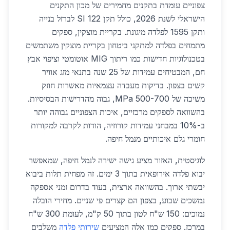
צפוניים עומדת בתקנים מחמירים של מכון התקנים
הישראלי לשנת 2026, כולל תקן SI 122 לברזל בנייה
ותקן 1595 לפלדה מיגונת. בקריית מוצקין, ספקים
מתמחים בפלדה למתקני ביטחון בקריית מוצקין משתמשים
בטכנולוגיות חדישות כמו ריתוך MIG אוטומטי וציפוי אבץ
חם, המבטיחים עמידות של 25 שנה בתנאי מזג אוויר
קשים בצפון. בדיקות מעבדה עצמאיות מאשרות חוזק
משיכה של 500-700 MPa, גבוה מהדרישות הבסיסיות.
בהשוואה לספקים מרכזיים, איכות הצפוניים גבוהה יותר
ב-10% במבחני עמידות קורוזיה, הודות לקרבה למקורות
חומרי גלם איכותיים מנמל חיפה.
לוגיסטית, האזור מציע גישה ישירה לנמל חיפה, שמאפשר
יבוא פלדה אירופאית בתוך 3 ימים. זה מפחית תלות ביבוא
יבשתי ארוך. בהשוואה ארצית, בעוד בדרום זמני אספקה
נמשכים שבוע, בצפון הם קצרים פי שניים. מחירי הובלה
נמוכים: 150 ש"ח לטון בתוך 50 ק"מ, לעומת 300 ש"ח
במרכז. ספקים כמו אלה המציעים
שירותי פלדה
משלבים