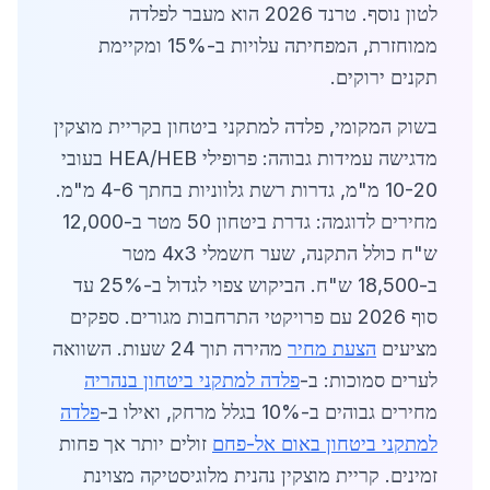
לטון נוסף. טרנד 2026 הוא מעבר לפלדה
ממוחזרת, המפחיתה עלויות ב-15% ומקיימת
תקנים ירוקים.
בשוק המקומי, פלדה למתקני ביטחון בקריית מוצקין
מדגישה עמידות גבוהה: פרופילי HEA/HEB בעובי
10-20 מ"מ, גדרות רשת גלווניות בחתך 4-6 מ"מ.
מחירים לדוגמה: גדרת ביטחון 50 מטר ב-12,000
ש"ח כולל התקנה, שער חשמלי 4x3 מטר
ב-18,500 ש"ח. הביקוש צפוי לגדול ב-25% עד
סוף 2026 עם פרויקטי התרחבות מגורים. ספקים
מציעים
הצעת מחיר
מהירה תוך 24 שעות. השוואה
לערים סמוכות: ב-
פלדה למתקני ביטחון בנהריה
מחירים גבוהים ב-10% בגלל מרחק, ואילו ב-
פלדה
למתקני ביטחון באום אל-פחם
זולים יותר אך פחות
זמינים. קריית מוצקין נהנית מלוגיסטיקה מצוינת