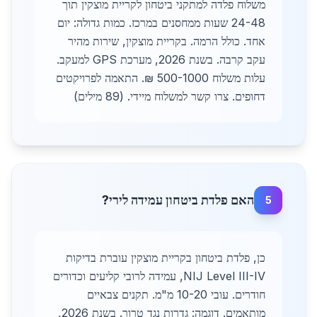
משלוח פלדה למתקני ביטחון לקריית מוצקין תוך
24-48 שעות ממחסנים במרכז. כמות גדולה: יום
אחד. כולל הרמה. בקריית מוצקין, שירות מהיר
עקב קרבה. בשנת 2026, מערכת GPS למעקב.
עלות משלוח 500-1000 ₪. התאמה לפרויקטים
דחופים. צרו קשר למשלוח מיידי. (89 מילים)
האם פלדת ביטחון עמידה לירי?
5
כן, פלדת ביטחון בקריית מוצקין עוברת בדיקות
NIJ Level III-IV, עמידה לרובי קליעים וכדורים
חודרים. עובי 10-20 מ"מ. תקנים צבאיים
מותאמים. דוגמה: גדרות נגד טרור. בשנת 2026,