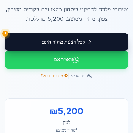
שירותי
פלדה למתקני ביטחון
מקצועיים ב
קריית מוצקין
,
צפון
. מחיר ממוצע:
5,200
₪ ל
לטון
.
!
קבל הצעת מחיר חינם
וואטסאפ
|
חייגו עכשיו
♻️ מוכרים ברזל?
₪
5,200
לטון
*מחיר ממוצע