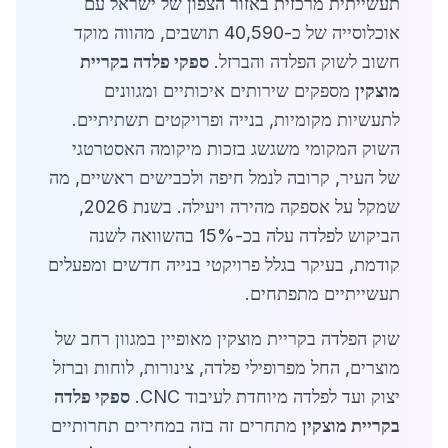
תעשייתית מרכזית באזור הצפון של ישראל עם
אוכלוסייה של כ-40,590 תושבים, מהווה מוקד
חשוב לשוק הפלדה והברזל.
ספקי פלדה בקריית
מוצקין
מספקים שירותים איכותיים ומגוונים
לתעשיות מקומיות, בנייה ופרויקטים תשתיתיים.
השוק המקומי משגשג בזכות מיקומה האסטרטגי
של העיר, קרובה לנמל חיפה ולכבישים ראשיים, מה
שמקל על אספקה מהירה ויעילה. בשנת 2026,
הביקוש לפלדה עלה בכ-15% בהשוואה לשנה
קודמת, בעיקר בגלל פרויקטי בנייה חדשים ומפעלים
תעשייתיים מתפתחים.
שוק הפלדה בקריית מוצקין מאופיין במגוון רחב של
מוצרים, החל מפרופילי פלדה, צינורות, לוחות וברזל
יצוק ועד לפלדה מיוחדת לעיבוד CNC.
ספקי פלדה
בקריית מוצקין
מתחרים זה בזה במחירים תחרותיים