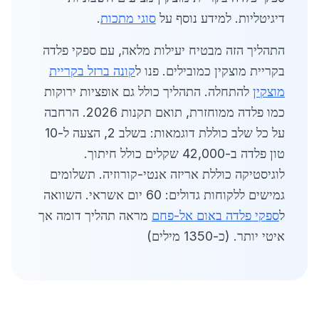
דיגיטליות. למידע נוסף על
סוגי מתכות
.
התהליך הזה מבטיח יעילות מלאה, עם ספקי פלדה
בקריית מוצקין כמובילים. פנו ל
קונה ברזל בקריית
מוצקין
להתחלה. התהליך כולל גם אופציות ירוקות
כמו פלדה ממוחזרת, תואם תקנות 2026. הרחבה
על כל שלב כוללת דוגמאות: בשלב 2, הצעה ל-10
טון פלדה ב-42,000 שקלים כולל חיתוך.
לוגיסטיקה כוללת אריזה אנטי-קורוזיה. תשלומים
גמישים ללקוחות גדולים: 60 יום אשראי. השוואה
ל
ספקי פלדה באום אל-פחם
מראה תהליך דומה אך
איטי יותר. (כ-1350 מילים)