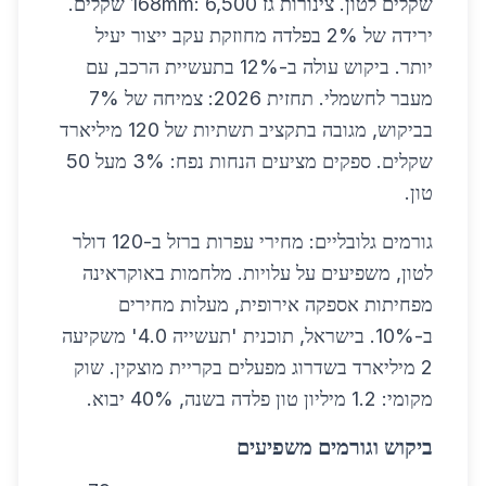
שקלים לטון. צינורות גז 168mm: 6,500 שקלים.
ירידה של 2% בפלדה מחוזקת עקב ייצור יעיל
יותר. ביקוש עולה ב-12% בתעשיית הרכב, עם
מעבר לחשמלי. תחזית 2026: צמיחה של 7%
בביקוש, מגובה בתקציב תשתיות של 120 מיליארד
שקלים. ספקים מציעים הנחות נפח: 3% מעל 50
טון.
גורמים גלובליים: מחירי עפרות ברזל ב-120 דולר
לטון, משפיעים על עלויות. מלחמות באוקראינה
מפחיתות אספקה אירופית, מעלות מחירים
ב-10%. בישראל, תוכנית 'תעשייה 4.0' משקיעה
2 מיליארד בשדרוג מפעלים בקריית מוצקין. שוק
מקומי: 1.2 מיליון טון פלדה בשנה, 40% יבוא.
ביקוש וגורמים משפיעים