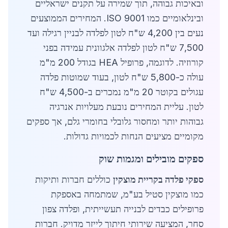
ובאיכות גבוהה, תוך שמירה על תקנים ישראליים
ובינלאומיים כמו ISO 9001. המחירים הממוצעים
נעים בין 4,200 ש"ח לטון לפלדה לבניין רגילה ועד
7,500 ש"ח לטון לפלדה אלגוונית עמידה בפני
קורוזיה. לדוגמה, פרופיל HEA בגודל 200 מ"מ
עולה כ-5,800 ש"ח לטון, בעוד שמוטות פלדה
עגולים בקוטר 20 מ"מ נמכרים ב-4,500 ש"ח
לטון. עליית המחירים נובעת מעלויות אנרגיה
גבוהות יותר ומחסור גלובלי בחומרי גלם, אך ספקים
מקומיים מציעים הנחות לכמויות גדולות.
ספקים מובילים ומגמות שוק
ספקי פלדה בקריית מוצקין
כוללים חברות ותיקות
כמו מוצקין סטיל בע"מ, שמתמחה באספקת
פרופילים כבדים לבנייה תעשייתית, ופלדה צפון
סחר, המציעה שירותי חיתוך לייזר מדויק. חברות