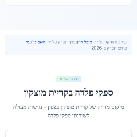
נכתב ותוחקר על ידי
מיכל רוזן
נערך ונבדק על ידי
יואב בן־עמי
עודכן ונבדק ב-2026
מיקום השירות
ספקי פלדה
ב
קריית מוצקין
מיקום מדויק של
קריית מוצקין
ב
צפון
- נגישות מעולה
לשירותי
ספקי פלדה