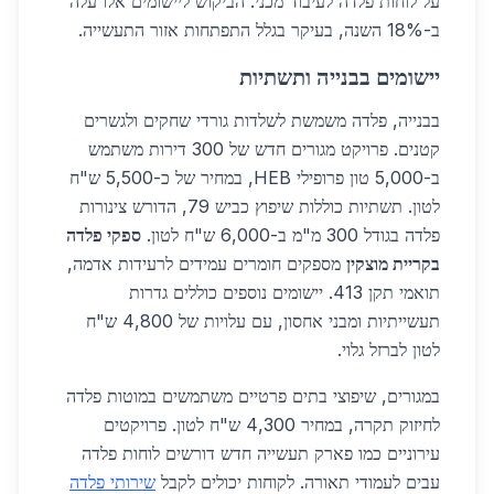
על לוחות פלדה לעיבוד מכני. הביקוש ליישומים אלו עלה
ב-18% השנה, בעיקר בגלל התפתחות אזור התעשייה.
יישומים בבנייה ותשתיות
בבנייה, פלדה משמשת לשלדות גורדי שחקים ולגשרים
קטנים. פרויקט מגורים חדש של 300 דירות משתמש
ב-5,000 טון פרופילי HEB, במחיר של כ-5,500 ש"ח
לטון. תשתיות כוללות שיפוץ כביש 79, הדורש צינורות
פלדה בגודל 300 מ"מ ב-6,000 ש"ח לטון.
ספקי פלדה
בקריית מוצקין
מספקים חומרים עמידים לרעידות אדמה,
תואמי תקן 413. יישומים נוספים כוללים גדרות
תעשייתיות ומבני אחסון, עם עלויות של 4,800 ש"ח
לטון לברזל גלוי.
במגורים, שיפוצי בתים פרטיים משתמשים במוטות פלדה
לחיזוק תקרה, במחיר 4,300 ש"ח לטון. פרויקטים
עירוניים כמו פארק תעשייה חדש דורשים לוחות פלדה
עבים לעמודי תאורה. לקוחות יכולים לקבל
שירותי פלדה