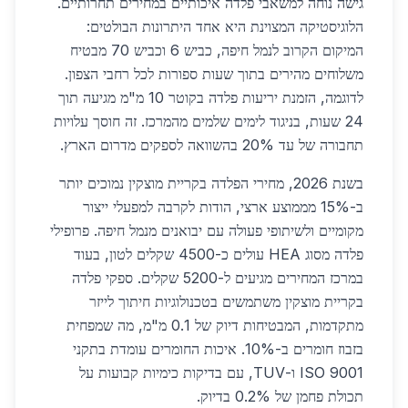
גישה נוחה למשאבי פלדה איכותיים במחירים תחרותיים.
הלוגיסטיקה המצוינת היא אחד היתרונות הבולטים:
המיקום הקרוב לנמל חיפה, כביש 6 וכביש 70 מבטיח
משלוחים מהירים בתוך שעות ספורות לכל רחבי הצפון.
לדוגמה, הזמנת יריעות פלדה בקוטר 10 מ"מ מגיעה תוך
24 שעות, בניגוד לימים שלמים מהמרכז. זה חוסך עלויות
תחבורה של עד 20% בהשוואה לספקים מדרום הארץ.
בשנת 2026, מחירי הפלדה בקריית מוצקין נמוכים יותר
ב-15% מממוצע ארצי, הודות לקרבה למפעלי ייצור
מקומיים ולשיתופי פעולה עם יבואנים מנמל חיפה. פרופילי
פלדה מסוג HEA עולים כ-4500 שקלים לטון, בעוד
במרכז המחירים מגיעים ל-5200 שקלים. ספקי פלדה
בקריית מוצקין משתמשים בטכנולוגיות חיתוך לייזר
מתקדמות, המבטיחות דיוק של 0.1 מ"מ, מה שמפחית
בזבוז חומרים ב-10%. איכות החומרים עומדת בתקני
ISO 9001 ו-TUV, עם בדיקות כימיות קבועות על
תכולת פחמן של 0.2% בדיוק.