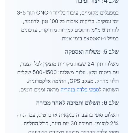
שלב 4: ייצור ועיבוד
במפעלים מקומיים, עיבוד בלייזר ו-CNC תוך 3-5
ימי עסקים. בדיקות איכות כל 100 טון. לדוגמה,
לוחות 5 מ"מ חתוכים למידות מדויקות. עדכונים
במייל ו-וואטסאפ בזמן אמת.
שלב 5: משלוח ואספקה
משלוח תוך 24 שעות מקריית מוצקין לכל הצפון,
עם ביטוח מלא. עלות משלוח: 500-1500 שקלים
תלוי מרחק. מעקב GPS, חתימה אלקטרונית.
השוואה ל
ספקי פלדה בנהריה
מראה זמנים דומים.
שלב 6: תשלום ותמיכה לאחר מכירה
תשלום סופי בהעברה בנקאית או כרטיס, עם הנחה
2% למזומן. תמיכה 30 יום חינם, כולל החלפה.
ספקי פלדה בקריית מוצקין מציעים חשבוניות