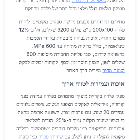
השוואה ל
ספקי פלדה בנצרת
מראה יתרון דומה, אך קריות
מוצקין בולטת בגלל מלאי גדול יותר של פלדה מחוזקת.
מחירים תחרותיים נובעים מרשת ספקים מקומיים: לוחות
פלדה 200x100 ס"מ עולים 3200 שקלים, זול ב-12%
ממרכז הארץ. איכות גבוהה מובטחת על ידי הסמכות
בינלאומיות, כולל בדיקות מתיחה עד 600 MPa.
בהשוואה לדרום, שבו עלויות תחבורה מוסיפות 800
שקלים לטון, הצפון חוסך זמן וכסף. לקוחות יכולים לבקש
הצעת מחיר
מיידית דרך האתר.
איכות ועמידות לטווח ארוך
ספקי פלדה בקריית מוצקין מתמחים בפלדה עמידה בפני
קורוזיה, אידיאלית לאקלים הצפוני הגשום. ציפויים גלווניים
עמידים 20 שנה, עם ערבות יצרן. השוואה ארצית מראה
כי בצפון שיעור תקלות נמוך ב-25%, הודות לשליטה
איכותית. פרויקטים כמו גשרים בנהריה משתמשים בפלדה
מקומית להצלחה. ניתן לשלב עם
שירותי פלדה
כמו כיפוף