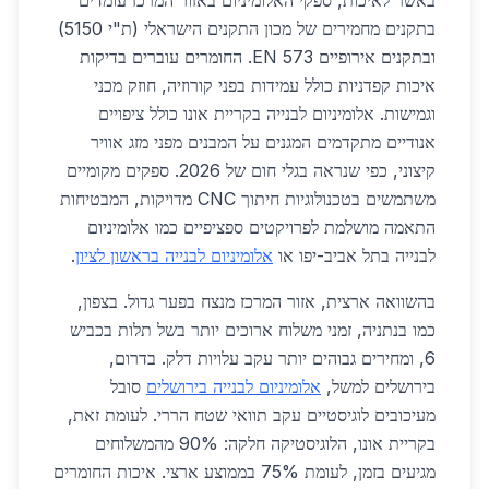
באשר לאיכות, ספקי האלומיניום באזור המרכז עומדים
בתקנים מחמירים של מכון התקנים הישראלי (ת"י 5150)
ובתקנים אירופיים EN 573. החומרים עוברים בדיקות
איכות קפדניות כולל עמידות בפני קורוזיה, חוזק מכני
וגמישות. אלומיניום לבנייה בקריית אונו כולל ציפויים
אנודיים מתקדמים המגנים על המבנים מפני מזג אוויר
קיצוני, כפי שנראה בגלי חום של 2026. ספקים מקומיים
משתמשים בטכנולוגיות חיתוך CNC מדויקות, המבטיחות
התאמה מושלמת לפרויקטים ספציפיים כמו אלומיניום
לבנייה בתל אביב-יפו או
אלומיניום לבנייה בראשון לציון
.
בהשוואה ארצית, אזור המרכז מנצח בפער גדול. בצפון,
כמו בנתניה, זמני משלוח ארוכים יותר בשל תלות בכביש
6, ומחירים גבוהים יותר עקב עלויות דלק. בדרום,
בירושלים למשל,
אלומיניום לבנייה בירושלים
סובל
מעיכובים לוגיסטיים עקב תוואי שטח הררי. לעומת זאת,
בקריית אונו, הלוגיסטיקה חלקה: 90% מהמשלוחים
מגיעים בזמן, לעומת 75% בממוצע ארצי. איכות החומרים