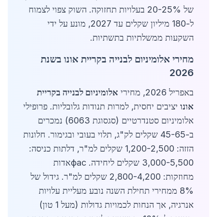
של 20-25% בעלויות תחזוקה. השוק צפוי לצמוח
ל-180 מיליון שקלים עד 2027, מונע על ידי
השקעות ממשלתיות בתשתיות.
מחירי אלומיניום לבנייה בקריית אונו בשנת
2026
באפריל 2026, מחירי
אלומיניום לבנייה בקריית
אונו
יציבים יחסית, למרות תנודות גלובליות. פרופילי
אלומיניום סטנדרטיים (סגסוגת 6063) נמכרים
ב-45-65 שקלים לק"ג, תלוי בעובי ובגימור. חלונות
הזזה: 1,200-2,500 שקלים למ"ר, דלתות כניסה:
3,000-5,500 שקלים ליחידה. фасאדות
מחוזקות: 2,800-4,200 שקלים למ"ר. גידול של
8% ממחירי תחילת השנה נובע מעליית עלויות
אנרגיה, אך הנחות לכמויות גדולות (מעל 1 טון)