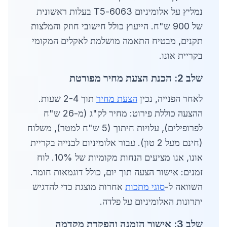
נמליץ על אלומיניום 6063-T5 בעלות ראשונית
של 900 ש"ח. הייעוץ כולל חישובי חוזק והמלצות
תקנים, מבטיח התאמה מושלמת לאקלים המקומי
בקריית אונו.
שלב 2: הכנת הצעת מחיר מפורטת
לאחר הפנייה, נכין
הצעת מחיר
תוך 2-4 שעות.
ההצעה כוללת פירוט: מחיר לק"ג (מ-26 ש"ח
לפרופילים), עלויות חיתוך (5 ש"ח למטר), משלוח
(חינם מעל 2 טון). עבור אלומיניום לבנייה בקריית
אונו, אנו מציעים הנחות מקומיות של 10%. לוח
זמנים: אישור הצעה תוך יום, כולל דוגמאות חומר.
השוואה ל-
סוגי מתכות
אחרות מוצגת כדי להדגיש
יתרונות האלומיניום על פלדה.
שלב 3: אישור הזמנה והפקדת מקדמה