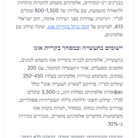
בבניינים רב-קומתיים, אלומיניום משמש לתקרות מתוחות
ולתאורה מוטמעת, עם עלויות של 800-1,500 שקלים
למ"ר. יתרונות: עמידות בפני רעידות אדמה, תקן ישראלי
413. לפרטים על
קונה ברזל בקריית אונו
, שקלו שילוב עם
אלומיניום.
יישומים בתעשייה ובמסחר בקריית אונו
בתעשייה, אלומיניום לבנייה בקריית אונו משמש לגגונים,
מחסנים ומפעלים. אזור התעשייה המקומי, עם 200
עסקים, משתמש בגדרות אלומיניום בעלות 250-450
שקלים למ"ר. פרויקט "פארק תעשייה אונו" כולל
фасאדות אלומיניום כפולות זיגוג, ב-3,500 שקלים
למ"ר. שילוט חיצוני ודלתות גלילה תעשייתיות פופולריים,
עמידים בלחות גבוהה. במסחר, חנויות בקניון אונו
משתמשות בחיפויים אלומיניום מוארים, מגבירים מכירות
ב-10%.
יתרונות תעשייתיים: תחזוקה נמוכה, התקנה ללא ריתוך.