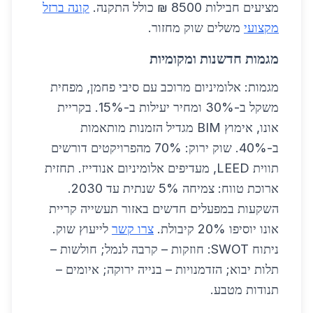
מציעים חבילות 8500 ₪ כולל התקנה.
קונה ברזל
מקצועי
משלים שוק מחזור.
מגמות חדשנות ומקומיות
מגמות: אלומיניום מרוכב עם סיבי פחמן, מפחית
משקל ב-30% ומחיר יעילות ב-15%. בקריית
אונו, אימוץ BIM מגדיל הזמנות מותאמות
ב-40%. שוק ירוק: 70% מהפרויקטים דורשים
תווית LEED, מעדיפים אלומיניום אנודייז. תחזית
ארוכת טווח: צמיחה 5% שנתית עד 2030.
השקעות במפעלים חדשים באזור תעשייה קריית
אונו יוסיפו 20% קיבולת.
צרו קשר
לייעוץ שוק.
ניתוח SWOT: חוזקות – קרבה לנמל; חולשות –
תלות יבוא; הזדמנויות – בנייה ירוקה; איומים –
תנודות מטבע.