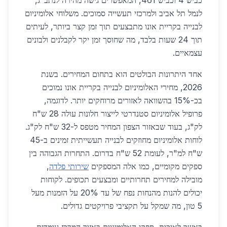
כביש 4 וכביש 461, המאפשרים גישה מהירה לנתב"ג,
לנמל תל אביב ולמרכזי תעשייה סמוכים. משלוחי אלומיניום
לבנייה בקריית אונו מתבצעים תוך זמן קצר ביותר, לעיתים
תוך 24 שעות בלבד, מה שחוסך זמן יקר לקבלנים ולבונים
עצמאיים.
אחד היתרונות הבולטים הוא בתחום המחירים. בשנת
2026, מחירי האלומיניום לבנייה בקריית אונו נמוכים
בכ-15% בהשוואה לאזורים מרוחקים יותר. לדוגמה,
פרופיל אלומיניום סטנדרטי לייצור חלונות עולה 28 ש"ח
לק"ג, בעוד שבאזור הצפון המחיר מטפס ל-32 ש"ח לק"ג.
לוחות אלומיניום מחוזקים לבנייה תעשייתית זמינים ב-45
ש"ח למ"ר, לעומת 52 ש"ח בדרום. התחרות הגבוהה בין
ספקים מקומיים, כמו אלה המספקים
שירותי פלדה
,
מובילה למחירים תחרותיים ומבצעים תכופים. לקוחות
יכולים להנות מהנחות נפח של עד 20% על הזמנות מעל
5 טון, מה שמקל על תקציבי פרויקטים גדולים.