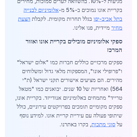
מגיעות ל-10%. בהשוואה לערים סמוכות, מחירים
בקריית אונו נמוכים ב-5% מ-
אלומיניום לבנייה
בתל אביב-יפו
בגלל תחרות מקומית. לקבלת
הצעת
מחיר
מיידית, פנו אלינו.
ספקי אלומיניום מובילים בקריית אונו ואזור
המרכז
ספקים מרכזיים כוללים חברות כמו "אלום ישראל"
ו"פרופילי אונו", המספקות מלאי גדול ומשלוחים
מהירים. הם מציעים אישורים תקני ישראל (ת"י
564) ואחריות של 10 שנים. יבואנים כמו "מטאל
טרייד" מתמחים באלומיניום אנודייזד. בקריית אונו,
ספקים מקומיים תומכים בפרויקטים עירוניים, כולל
שיתופי פעולה עם עיריית קריית אונו. למידע נוסף
על
סוגי מתכות
, בקרו באתרנו.