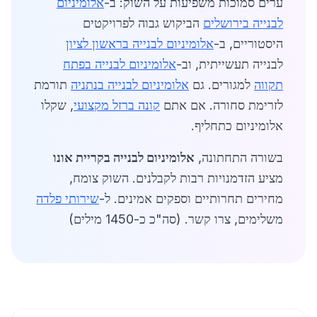
ערים סמוכות משפיעות על השוק: ב-
אלומיניום
לבנייה בירושלים
הביקוש גבוה לפרויקטים
היסטוריים, ב-
אלומיניום לבנייה בראשון לציון
לבנייה תעשייתית, וב-
אלומיניום לבנייה בפתח
תקווה
למגורים. גם
אלומיניום לבנייה בנתניה
תורמת
לזרימת סחורה. אם אתם
קונה ברזל מקצועי
, שקלו
אלומיניום כתחליף.
בשורה התחתונה,
אלומיניום לבנייה בקריית אונו
מציע הזדמנויות רבות לקבלנים. השוק צומח,
מחירים תחרותיים וספקים אמינים. ל-
שירותי פלדה
משלימים, צרו קשר. (סה"כ כ-1450 מילים)