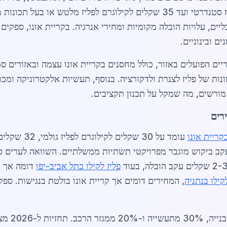
המחירים נעים בין 28 שקלים לקילוגרם לפליז סטנדרטי ועד 35 שקלים לקילוגרם
ים, עלויות הובלה מקומיות ומחירי אנרגיה. בקריית אונו, ספקים
 ובינוניים.
רותי, עם כ-12 ספקים עיקריים הפועלים באזור, כולל מחסנים בקריית אונו עצמה וב
נות של פליז לצנרת ולדקורציה. בנוסף, תעשיות אלקטרוניקה ומכו
מורשים, מה שמקל על תכנון תקציבים.
ירים
בקריית אונו
חרונים עקב ביקוש מוגבר מפרויקטי תשתיות ממשלתיים. השוואה לערי
פליז לקילו בתל אביב-יפו
דומה אך ע
קילו בנתניה
נתוני שוק