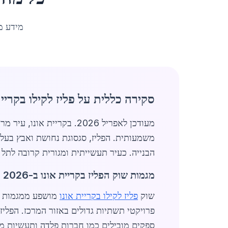
מידע מ
סקירה כללית על פליז לקילו בקריית
מעודכן לאפריל 2026. בקריית אונו, עיר מרכזית במרכז ישראל עם אוכלוסייה של כ-36,629 תושבים, שוק
משמעותית. הפליז, סגסוגת נחושת ואבץ בעלת 
הבנייה. כעיר תעשייתית ומגורית קרובה לתל א
מגמות שוק הפליז בקריית אונו ב-2026
שוק
פליז לקילו בקריית אונו
פרויקטי תשתיות גדולים באזור המרכז. הפליז