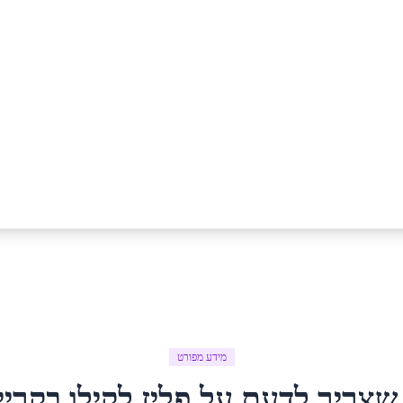
מידע מפורט
שצריך לדעת על
פליז לקילו
ב
קריי