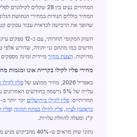
המחיר כוללים תנודות במחירי הנחושת הגלובלי
שהופך את הרכישה לכדאית עבור עסקים קטנים
השוק המקומי תח
חדשים כמו מתחם גני יהודה, שדורש אלפי טו
מדויקות.
הצעת מחיר
מיידית זמינה מספקים 
מחירי פליז לקילו בקריית אונו ומגמות מח
באפריל 2026, מחיר ממוצע של
פליז לקילו 
עלייה של 5% נרשמה בחודשים הא
תחרותיים:
פליז לקילו בירושלים
יקר יותר ב-2-3 שקלים עקב הובלה, בעוד
בראשון לציון
,
פליז לקילו בפתח תקווה
ו
פליז ל
ק"ג ומעלה להוזלת עלויות.