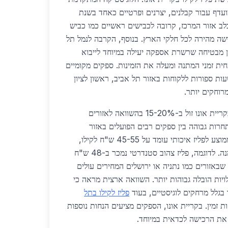
ועדף עבור קבלנים, יצרנים ופרטיים כאחד בשנת
ת בלב אזור המרכז, קרובה לכבישים ראשיים כמו כביש
פשרים גישה מהירה לכל חלקי הארץ. בנוסף, הקרבה לנמל תל
ון מבטיחה שרשרת אספקה יעילה במיוחד לייבוא
חית זמני המתנה ומעלה את הזמינות. ספקים מקומיים
ות ספורות ללקוחות באזור תל אביב, ראשון לציון
מרוחקים יותר.
מבחינת מחירים, פליז לקילו בקריית אונו זול ב-15-20% בהשוואה לאזורים
תחרות גבוהה בין ספקים רבים הפועלים באזור
המרכז. בשנת 2026, מחיר ממוצע לפליז איכותי עומד על 45-55 ש"ח לקילו,
תלוי בסוג הפליז ובכמות ההזמנה. לדוגמה, פליז צהוב סטנדרטי נמכר ב-48 ש"ח
 שבאזורים כמו נתניה או ירושלים המחירים עולים
 בגלל מרחקים לוגיסטיים, בעוד
פליז לקילו בתל
 זמין. בקריית אונו, הספקים מציעים הנחות נוספות
את הרכישה לכדאית במיוחד.