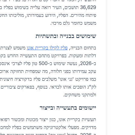
פיתוח מהירים. הפליז, הידוע בעמידותו, מוליכותו ה
משמש כחומר גלם מרכזי.
שימושים בבנייה ובתשתיות
בתחום הבנייה,
פליז לקילו בקריית אונו
משמש לצנרת מי
דלתות ומעקות. בפרויקט מתחם התעשייה החדש בקריי
ב-2026, נעשה שימוש ב-500 טון פל
עקב עמידותו בפני חלודה, מה שמפחית תחזוקה ארוכת 
לק"ג הופכים אותו לכדאי. בנוסף, בפארקים ציבוריים
ולמתקני משחקים.
יישומים בתעשייה ובייצור
תעשיות בקריית אונו, כגון ייצור מכונות ומכשור רפוא
מדויקים. מפעלי אלקטרוניקה משתמשים בפליז למחברי