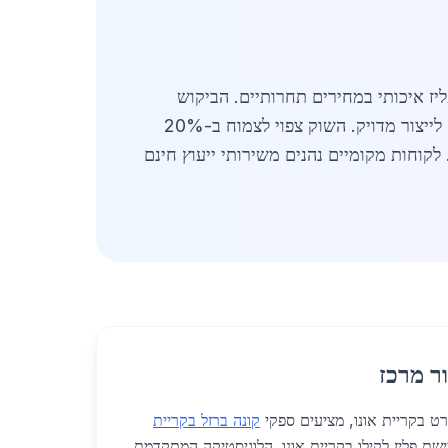
יז איכותי במחירים תחרותיים. הביקוש
בקריית אונו גבוה במיוחד באביב ובקיץ, עם שיא בפרויקטים ציבוריים. ספקים משלבים טכנולוגיות חיתוך CNC לייצור מדויק. השוק צפוי לצמוח ב-20%
ורות. לקוחות מקומיים נהנים משירותי ייעוץ חינם
ר מרכז
ט בקריית אונו, מציעים ספקי
קונה ברזל בקריית
שת פליז לקילו בקריית אונו. הלוגיסטיקה המתקדמת