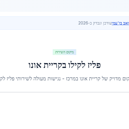
ואב בן־עמי
עודכן ונבדק ב-2026
מיקום השירות
פליז לקילו
ב
קריית אונו
ום מדויק של
קריית אונו
ב
מרכז
- נגישות מעולה לשירותי
פליז לקי