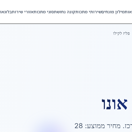
אות
מילון מונחים
שירותי מתכות
קונה נחושת
סוגי מתכות
אזורי שירות
בלוג
או
פליז לקילו
אונו
כז
. מחיר ממוצע:
28