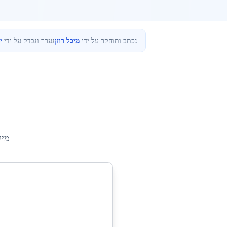
נכתב ותוחקר על ידי
מיכל רוזן
נערך ונבדק על ידי
י
מיק