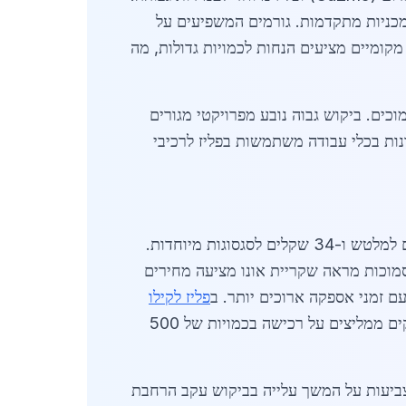
 לפליז מלטש או בעל תכונות מכניות מתקדמות. גורמים המשפיעים על
 מקומיים מציעים הנחות לכמויות גדולות, מה
אזורים סמוכים. ביקוש גבוה נובע מפרויקטי מגורים
נות בכלי עבודה משתמשות בפליז לרכיבי
עומד על 30 שקלים לקילוגרם לפליז גולמי, 32 שקלים למלטש ו-34 שקלים לסגסוגות מיוחדות.
ם סמוכות מראה שקריית אונו מציעה מחירים
ם זמני אספקה ארוכים יותר. ב
פליז לקילו
, המחירים דומים אך קריית אונו בולטת בנגישות. ספקים ממליצים על רכישה בכמויות של 500
 מראים ש-40% מהביקוש מגיע מבנייה, 30% מתעשייה ו-20% ממגזר הרכב. תחזיות ל-2026 מצביעות על המשך עלייה בביקוש עקב הרחבת