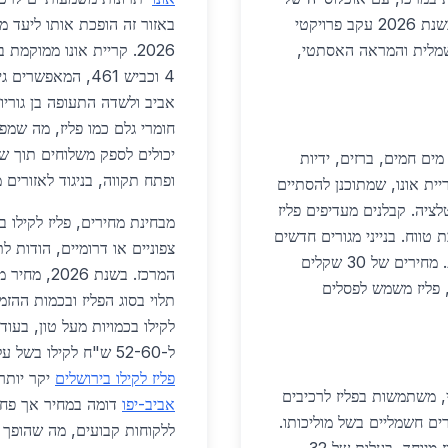
36,629 תושבים, העיר רואה עלייה בשימוש בפליז בשנת 2026 עקב פרויקטי
באזור זה הופכת אותו ליעד מ
חשמלית והמראה האסתטי,
2026. קריית אונו ממוקמ
4 וכביש 461, המא
אביב ולשדה התעופה בן גורי
חומרי גלם כמו פליז, מה שמפ
יכולים לספק משלוחים תוך שע
ם חמים, ברזים, ידיות
ופתח תקווה, בניגוד לאזורים 
ת אונו, שמתוכנן להסתיים
יז לצרכי אינסטלציה. קבלנים מעדיפים פליז
טווח. בנייני מגורים חדשים
צפוניים או דרומיים, הודות ל
כמו פרויקט 'גני אונו' משלבים פליז בדקורציה חיצונית. מחירים של 30 שקלים
, פליז משמש לפסלים
לקילו בכמויות מעל טון, בעוד
ל-52-60 ש"ח לקילו בשל עלויות הובלה גבוהות יותר. השוואה ארצית מראה כי
פליז לקילו בירושלים
יקר יותר
י, משתמשות בפליז לרכיבים
אביב-יפו
דומה במחיר אך פחות
ם חשמליים בשל מוליכותו.
ללקוחות קבועים, מה שהופך 