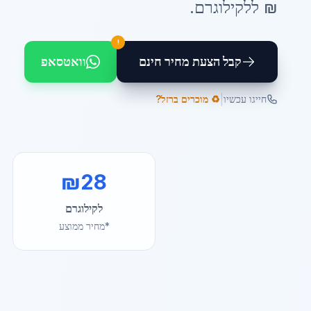
₪ ל
לקילוגרם
.
!
קבל הצעת מחיר חינם
וואטסאפ
|
חייגו עכשיו
♻️ מוכרים ברזל?
₪
28
לקילוגרם
*מחיר ממוצע