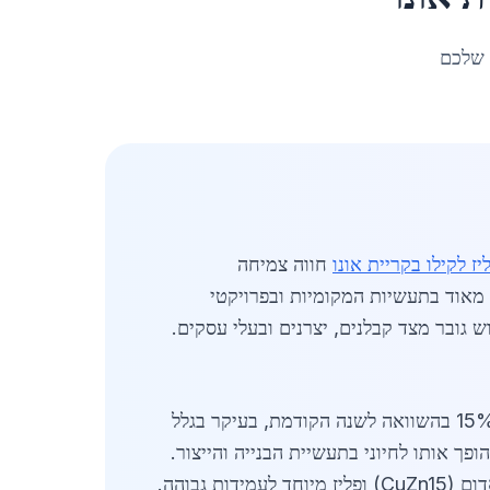
 שלכם
יז לקילו בקריית אונו
חווה צמיחה
ש מאוד בתעשיות המקומיות ובפרויקטי
ש גובר מצד קבלנים, יצרנים ובעלי עסקים.
מושפע ממגמות כלכליות ארציות ומקומיות. בשנת 2026, הביקוש לפליז עלה בכ-15% בהשוואה לשנה הקודמת, בעיקר בגלל
פך אותו לחיוני בתעשיית הבנייה והייצור.
ספקים מובילים כמו חברות פלדה ותעשיות מתכת במרכז מציעים מגוון סוגי פליז: פליז צהוב (CuZn37), פליז אדום (CuZn15) ופליז מיוחד לעמידות גבוהה.