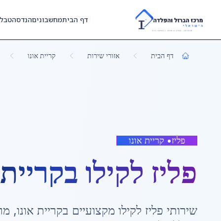
Skip to main content
דף הבית
מחשבונים
הנדסה
טבל
דף הבית
אזורי שירות
קריית אונו
פליז
•
קריית אונו
פליז לקילו
ב
קריית 
שירותי
פליז לקילו
מקצועיים ב
קריית אונו
,
מר