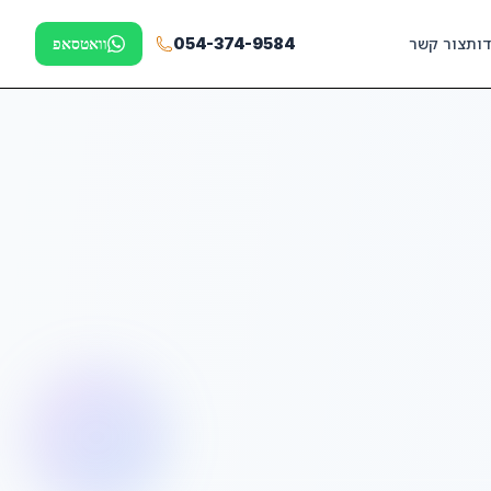
דות
צור קשר
054-374-9584
וואטסאפ