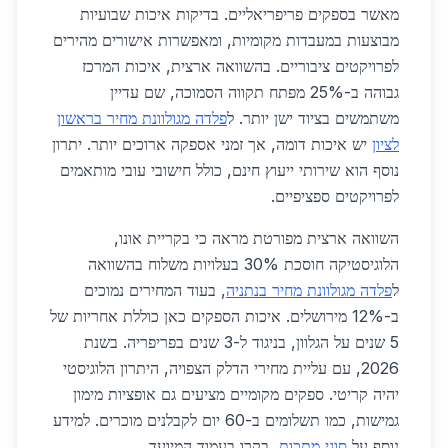
מאשר בספקים פריפריאליים. בדיקות איכות שבועיות
מבוצעות במעבדות מקומיות, ומאפשרות אישורים מהירים
לפרויקטים ציבוריים. בהשוואה ארצית, איכות המרכז
גבוהה ב-25% מפתח תקווה הסמוכה, שם עדיין
משתמשים בציוד ישן יותר. ל
פלדה מגולוונת מחיר בראשון
לציון
יש איכות דומה, אך זמני אספקה ארוכים יותר. יתרון
נוסף הוא שירותי ייעוץ חינם, כולל חישובי עובי מותאמים
לפרויקטים ספציפיים.
השוואה ארצית מפורטת מראה כי בקריית אונו,
הלוגיסטיקה חוסכת 30% בעלויות משלוח בהשוואה
ל
פלדה מגולוונת מחיר בנתניה
, בעוד המחירים נמוכים
ב-12% מירושלים. איכות הספקים כאן כוללת אחריות של
5 שנים על הגלוון, בניגוד ל-3 שנים בפריפריה. בשנת
2026, עם עליית מחירי הדלק הצפויה, היתרון הלוגיסטי
יהיה קריטי. ספקים מקומיים מציעים גם אופציות מימון
גמישות, כמו תשלומים ב-60 יום לקבלנים מוכרים. למידע
נוסף על
סוגי מתכות
, בקרו בעמוד המיועד.