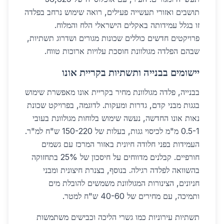
תושבים ואזורי תעשייה פעילים, רואה שימוש נרחב בפלדה
זו בגלל עמידותה באקלים הישראלי הלח והמלוח.
פרויקטים חדשים כוללים שכונות מגורים ושדרוג תשתיות,
שבהם הפלדה מגולוונת חוסכת עלויות ארוכות טווח.
יישומים בבנייה ותשתיות בקריית אונו
בבנייה, פלדה מגולוונת מחיר בקריית אונו מאפשרת שימוש
בגגות מבני קדם, גדרות ומעקות. לדוגמה, בפרויקט שכונת
נאות אונו החדשה, נעשה שימוש בלוחות מגולוונת בעובי
0.5-1 מ"מ לכיסוי גגות, בעלות של 150-220 ש"ח למ"ר.
העמידות בפני חלודה חיונית באזור המרכז עם גשמים
חורפיים. קבלנים מדווחים על חיסכון של 25% בתחזוקה
בהשוואה לפלדה רגילה. בנוסף, בצנרת חיצונית ומבני
חניונים, הצינורות המגולוונת משמשים להובלת מים
ותמיכה, עם מחירים של 40-60 ש"ח למטר.
תשתיות עירוניות כמו גשרי הליכה וכבישים משתמשות