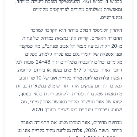
בכביש 4 וכביש 461, הלוגיסטיקה הופכת ליעילה במיוחד,
ומאפשרת משלוחים מהירים לפרויקטים מקומיים
ובינעירוניים.
היתרון הלוגיסטי הבולט ביותר הוא הקרבה למרכזי
תחבורה ראשיים. קריית אונו נמצאת במרחק של פחות
מ-20 דקות נסיעה מנמל תל אביב ומנתב"ג, מה שמקצר
זמני אספקה של חומרי גלם כמו פלדה גולמית. ספקים
מקומיים יכולים להבטיח משלוחים תוך 24-48 שעות לכל
רחבי האזור, בניגוד ל-5-7 ימים בצפון או בדרום. לדוגמה,
הזמנת
פלדה מגולוונת מחיר בקריית אונו
של 10 טון תגיע
למקום תוך יום עסקים אחד, תוך שימוש במשאיות כבדות
מותאמות שמקצרות עלויות דלק ומפחיתות בלאי. בנוסף,
קיומו של אזור תעשייה מקומי מאפשר אחסון מיידי, מה
שמונע עיכובים עונתיים כמו גשמים בחורף 2026.
מבחינת מחירים, אזור המרכז מציע את התמורה הטובה
ביותר. בשנת 2026,
פלדה מגולוונת מחיר בקריית אונו
נע