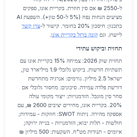
ל-2550 ₪ אם סין חוזרת. בקריית אונו, ספקים
מציעים הנחות נפח (5% ל-50 טון+). השפעת AI
בתכנון: חיסכון 20% בחומר. קישור ל-
צרו קשר
לייעוץ. וגם
קונה ברזל בקריית אונו
.
תחזית וביקוש עתידי
תחזית שוק 2026: צמיחה 15% בקריית אונו עם
תשתיות חדשות. ביקוש גלובלי 1.9 מיליארד טון,
ישראל 2.5 מיליון. גורמים: אנרגיה מתחדשת
דורשת פלדה עמידה. סיכונים: מחסור גלובלי אם
סחר סין מוגבל. הזדמנויות: ייצור מקומי עולה
20%. בקריית אונו, מחירים יציבים 2600 ₪, עם
אספקה מהירה. ניתוח SWOT: חוזקות - עמידות;
חולשות - תלות יבוא; הזדמנויות - בנייה ירוקה;
איומים - תנודות מט"ח. השקעות: 500 מיליון ₪