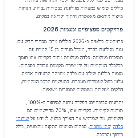
מעמד 30 שנה ללא צבע. פרויקטי התחדשות עירונית
כוללים שימוש במעקות מגולוונת בבטיחות גבוהה. הנוחות
בייצור מותאם מאפשרת חיתוך וקריאה במקום.
פרויקטים ספציפיים ומגמות 2026
פרויקטים בולטים ב-2026 כוללים מרכז מסחרי חדש עם
גגות מגולוונת כבדה, ומגדל מגורים בן 15 קומות עם
תמיכות מגולוונת. פלדה מגולוונת מחיר בקריית אונו תומך
בכלכלה המקומית על ידי יצירת מקומות עבודה בספקים.
מגמות כוללות שילוב עם פלדה מחוזקת לרעידות אדמה,
וגלוון כפול לעמידות מוגברת. בתעשיית הרכב המקומית,
חלקים מגולוונת משמשים למסגרות משאיות.
יתרונות סביבתיים: הפלדה ניתנת למיחזור ב-100%,
תורמת לקיימות. בקריית אונו, 70% מהיישומים הם
חיצוניים, מה שמדגיש את הצורך בגלוון. למידע על
שירותי
פלדה
ו
סוגי מתכות
. ספקים מציעים התקנה מקצועית, כולל
ריתוך והרכבה.