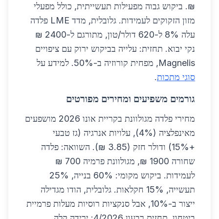
₪. ביקוש גבוה מפעילות תעשייתית, כולל מפעלי
מזון הזקוקים לעמידות. גלובלית, מדד LME פלדה
עלה 8% ל-620 דולר/טון, מתורגם ל-2400 ₪
נקי יבוא. תחזית: עלייה בביקוש ירוק עם ציפויים
Magnelis, מפחית קורוזיה ב-50%. למידע על
סוגי מתכות
.
גורמים משפיעים ומחירים מפורטים
מחירי פלדה מגולוונת בקריית אונו 2026 מושפעים
מאינפלציה (4%), עלויות אנרגיה (גז טבעי
+15%) ודולר חזק (3.85 ₪). השוואה: פלדה
שחורה 1900 ₪, מגולוונת פרמיה 700 ₪
לעמידות. ביקוש מקומי: 60% בנייה, 25%
תעשייה, 15% חקלאות. גלובלית, הודו מגדילה
ייצור ב-10%, אבל סנקציות רוסיות מעלות פרמיית
ביטחון. תחזית רבעון 4/2026: ירידה קלה