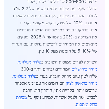
מוסיפה 500-800 ש"ח לטון. שנית, שער
הדולר-שקל: עם יציבות יחסית בשער של 3.7 ש"ח
לדולר, המחירים יציבים, אך תנודות יכולות להעלות
אותם ב-10%. שלישית, ביקוש מקומי: בקריית
אונו, פרויקטי בנייה כמו שכונות חדשות מגבירים
את הצריכה ב-20% בהשוואה ל-2026. ספקים
מתאימים את המחירים לרכישות גדולות, עם הנחות
של 5-10% על הזמנות מעל 10 טון.
השוואה לערים סמוכות חשובה: ב
פלדה מגולוונת
מחיר בירושלים
המחירים גבוהים יותר ב-300
ש"ח לטון עקב מרחק הובלה, בעוד ב
פלדה מגולוונת
מחיר בראשון לציון
הם דומים אך עם זמני אספקה
ארוכים יותר. בקריית אונו, היתרון הוא קרבה
לכביש 461 ולנמל אשדוד. למידע נוסף על
מכירת
ברזל ומתכות
.