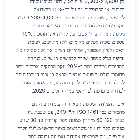
בין 2,800 ל-3,500 ש"ח לטון, תלוי בעובי ובגודל
הלוחות או הפרופילים. זה זול בכ-15% בהשוואה
לירושלים, שם המחירים מטפסים ל-3,200-4,000 ש"ח
עקב עלויות משלוח גבוהות יותר. בהשוואה ל
פלדה
מגולוונת מחיר בתל אביב-יפו
, קריית אונו חוסכת 10%
נוספים בזכות ספקים מקומיים ללא מתווכים. לעומת
ראשון לציון הסמוכה, המחירים דומים אך הלוגיסטיקה כאן
עדיפה בגלל כניסה ישירה לכבישים ראשיים. בנתניה,
המחירים גבוהים יותר ב-20% עקב מרחקים ארוכים יותר
מחומרי הגלם. השוואה ארצית מראה כי אזור המרכז חוסך
לקבלנים עד 500 ש"ח לטון בממוצע, מה שהופך אותו
לבחירה מועדפת לפרויקטי בנייה גדולים ב-2026.
איכות הפלדה המגולוונת באזור זה עומדת בתקנים
מחמירים כמו ISO 1461 ות"י 249, עם שכבת גלוון
בעובי 60-120 מיקרון שמגנה מפני קורוזיה עד 30 שנה.
ספקים בקריית אונו משתמשים בציוד חדשני מגלגלי פלדה
אירופיים, מה שמבטיח אחידות ואמינות גבוהה יותר