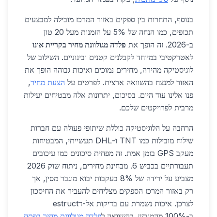
בנוסף, התחרות בין ספקים באזור המרכז מובילה למבצעים
תכופים, כמו הנחה של 5% על הזמנות מעל 20 טון
ב-2026. זה הופך את
פלדה מגולוונת מחיר בקריית אונו
לאטרקטיבי במיוחד לקבלנים קטנים ובינוניים. השילוב של
לוגיסטיקה מהירה, מחירים נמוכים ואיכות גבוהה הופך את
האזור למנצח בהשוואה ארצית. לפרטים על
הצעת מחיר
,
פנו אלינו עוד היום. בסיכום, יתרונות אלה מבטיחים יעילות
מרבית לפרויקטים שלכם.
הרחבה על הלוגיסטיקה כוללת שיתופי פעולה עם חברות
שילוח מובילות כמו TNT ו-DHL תעשייתי, המבטיחות
מעקב GPS בזמן אמת. זה מפחית סיכונים כמו עיכובים
תעבורתיים בכביש 6. מבחינת מחירים, ניתוח שוק 2026
מצביע על ירידה של 8% בעקבות יבוא מוגבר מסין, אך
רק באזור המרכז הספקים מצליחים להעביר את החיסכון
לצרכן. איכות נשמרת עם בדיקות אל-דestruct
ב-100% מהמגרש. בהשוואה ל
פלדה מגולוונת מחיר בפתח