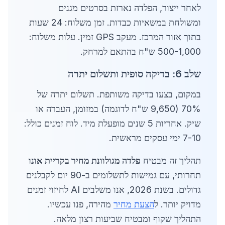
לאחר ייצור, הפלדה נארזת בסרטים מגנים
ומשולחת במשאיות כבדות. זמן משלוח: 24 שעות
בתוך אזור המרכז. מעקב GPS זמין. עלות משלוח:
500-1,000 ש"ח בהתאם למרחק.
שלב 6: בדיקה סופית ותשלום יתרה
במקום, בצעו בדיקה משותפת. תשלום יתרה של
70% (9,650 ש"ח לדוגמה) במזומן, העברה או
שיק. אחריות 5 שנים מופעלת מיד. לוח זמנים כולל:
7-10 ימי עסקים מראשית.
תהליך זה מבטיח
פלדה מגולוונת מחיר בקריית אונו
תחרותי, עם גמישות לתשלומים ב-90 יום לקבלנים
גדולים. בשנת 2026, אנו משלבים AI לחיזוי זמנים
מדויק יותר. ל
הצעת מחיר
מהירה, פנו עכשיו.
התהליך שקוף ומבטיח שביעות רצון מלאה.