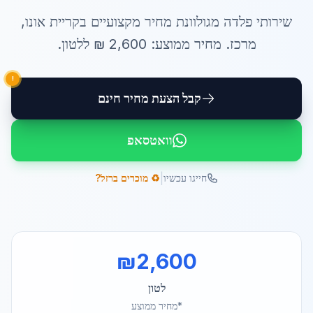
שירותי
פלדה מגולוונת מחיר
מקצועיים ב
קריית אונו
,
מרכז
. מחיר ממוצע:
2,600
₪ ל
לטון
.
!
קבל הצעת מחיר חינם
וואטסאפ
|
חייגו עכשיו
♻️ מוכרים ברזל?
₪
2,600
לטון
*מחיר ממוצע