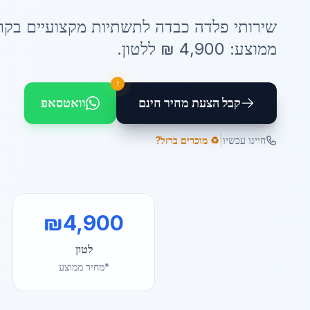
שירותי
פלדה כבדה לתשתיות
מקצועיים ב
קרי
ממוצע:
4,900
₪ ל
לטון
.
!
קבל הצעת מחיר חינם
וואטסאפ
|
חייגו עכשיו
♻️ מוכרים ברזל?
₪
4,900
לטון
*מחיר ממוצע