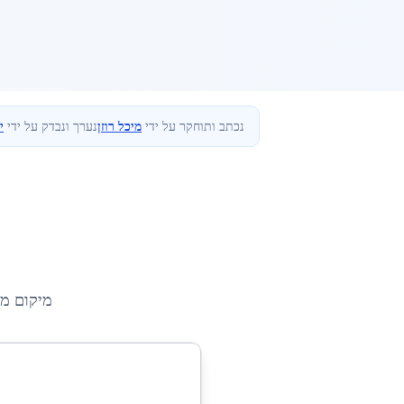
נכתב ותוחקר על ידי
מיכל רוזן
נערך ונבדק על ידי
י
מיקום מ