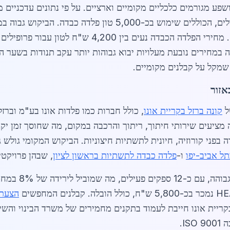
פע מגורמים כלכליים מקומיים וארציים. על פי נתונים עדכניים מ
 תקן אירופאי EN 10025. העלייה במחירים נובעת מעלויות יבוא גבוהות יותר עקב תנ
 שמקל על קבלנים מקומיים.
אזור
ל
קונה ברזל בקריית אונו
, כולל חברות כמו פלדות אונו בע"מ ובר
מציעים שירותי חיתוך, ריתוך והרכבה במקום, מה שחוסך זמן יקר ל
פני קורוזיה, חיונית לתשתיות חיצוניות. הביקוש המקומי גולש ג
ל אביב-יפו
ו-
פלדה כבדה לתשתיות בראשון לציון
, שבהן פרויקטי
השוק המקומי בקרי
הצעת 
ריית אונו חייבת לעמוד בתקנים מחמירים של משרד הבינוי והשיכ
I.