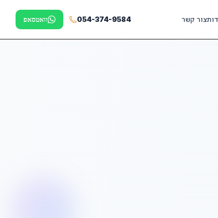
דות
צור קשר
054-374-9584
וואטסאפ