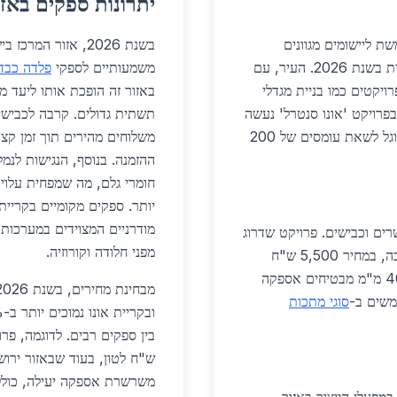
יתרונות ספקים באזו
ת ליישומים מגוונים
בשנת 2026, אזור המ
בבנייה, תעשייה ומגורים, תוך תמיכה בצמיחה העירונית בשנת 2026. העיר, עם
משמעותיים לספקי
פלדה כבדה
ויקטים כמו בניית מגדלי
באזור זה הופכת אותו ליעד מ
בפרויקט 'אונו סנטרל' נעשה
שימוש בפרופילי פלדה כבדה לבניית שלד ראשי, המסוגל לשאת עומסים של 200
ההזמנה. בנוסף, הנגישות לנמ
יותר. ספקים מקומיים בקריית
מודרניים המצוידים במערכות
רים וכבישים. פרויקט שדרוג
מפני חלודה וקורוזיה.
כביש 461 כולל 1,200 טון פלדה ליצירת קורות תמיכה, במחיר 5,500 ש"ח
לטון. בתשתיות מים, צינורות פלדה כבדים בקוטר 400 מ"מ מבטיחים אספקה
מבחינת מחירים, בשנת 2026, מחירי
סוגי מתכות
משרשרת אספקה יעילה, כולל י