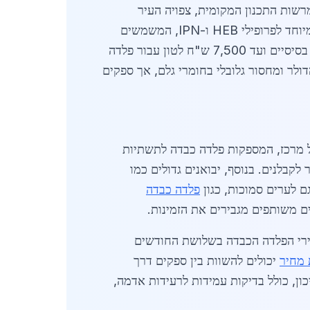
רשות התכנון המקומית, צפויה העיר
להשלים ב-2026 כ-20 פרויקטי תשתית גדולים, הכוללים שימוש בכ-5,000 טון פלדה כבדה. הביקוש גבוה במיוחד לפרופילי HEB ו-IPN, המשמשים
לבניית גשרים רכבתיים ומבני תעשייה כבדים. מחירי הפלדה הכבדה נעים בין 4,200 ש"ח לטון עבור פרופילים בסיסיים ועד 7,500 ש"ח לטון עבור פלדה
ודות בשער הדולר ומחסור גלובלי בחומרי גלם, אך ספקים
זל מרכז, המספקות פלדה כבדה לתשתיות
קבלנים. בנוסף, יבואנים גדולים כמו
ם לערים סמוכות, כגון
פלדה כבדה
ם משותפים מגבירים את הזמינות.
ית אונו מאופיין בתחרות גבוהה, עם כ-12 ספקים פעילים, מה שמוביל לירידה של 8% במחירי הפלדה הכבדה בשלושת החודשים
מחיר
יכולים להשוות בין ספקים דרך
ון, כולל בדיקות עמידות לרעידות אדמה,