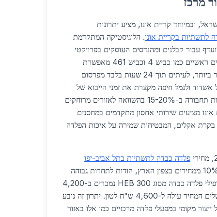
ר מרכז
רכז בישראל, ובמיוחד קריית אונו, מציע יתרונות
 לתשתיות בקריית אונו
. הלוגיסטיקה המתקדמת
ועדף עבור קבלנים ומהנדסים העוסקים בפרויקטי
תשתית גדולים. קרבה לכבישים ראשיים כמו כביש 4 וכביש 461 מאפשרת
משלוחים מהירים תוך זמן קצר ביותר, לעיתים תוך 24 שעות בלבד מפרסום
ל אשדוד ולנמל חיפה מקצרת את זמני הייבוא של
חומרי גלם, מה שמפחית עלויות תחבורה ב-15-20% בהשוואה לאזורים מרוחקים
 אונו מציעים שירותי אחסון מתקדמים במחסנים
 בקרת אקלים, המבטיחות שמירה על איכות הפלדה
פלדה כבדה לתשתיות בתל אביב-יפו
ובקריית אונו נמוכים יותר ב-10% ממחירים בצפון הארץ, הודות לתחרות גבוהה
בין ספקים רבים. לדוגמה, פרופילי פלדה כבדה מסוג HEB 300 נמכרים ב-4,200
ש"ח לטון, בעוד שבאזור ירושלים המחיר עולה ל-4,600 ש"ח לטון. יתרון זה נובע
יצור מקומי במפעלי פלדה מרכזיים כמו אלו באזור