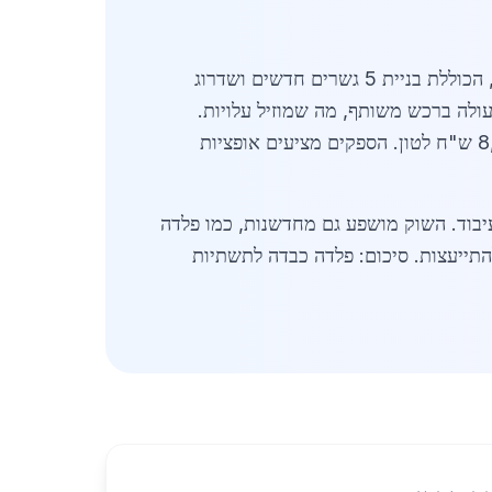
בשנת 2026, הביקוש לפלדה כבדה לתשתיות בקריית אונו צפוי לגדול ב-20% עקב תוכנית 'מרכז אונו 2026', הכוללת בניית 5 גשרים חדשים ושדרוג
לה ברכש משותף, מה שמוזיל עלויות.
מחירים לדוגמה: לוחות פלדה 20 מ"מ עובי - 6,200 ש"ח לטון; צינורות פלדה כבדים 300 מ"מ קוטר - 8,900 ש"ח לטון. הספקים מציעים אופציות
הה בקריית אונו, וקלות עיבוד. השוק מושפע גם מחדשנות, כמו פלדה
תייעצות. סיכום: פלדה כבדה לתשתיות