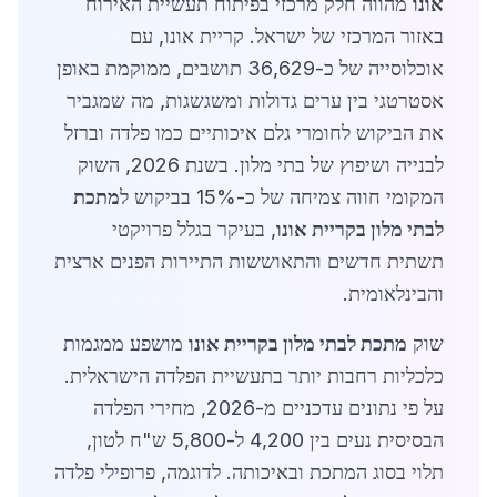
אונו
מהווה חלק מרכזי בפיתוח תעשיית האירוח
באזור המרכזי של ישראל. קריית אונו, עם
אוכלוסייה של כ-36,629 תושבים, ממוקמת באופן
אסטרטגי בין ערים גדולות ומשגשגות, מה שמגביר
את הביקוש לחומרי גלם איכותיים כמו פלדה וברזל
לבנייה ושיפוץ של בתי מלון. בשנת 2026, השוק
המקומי חווה צמיחה של כ-15% בביקוש ל
מתכת
לבתי מלון בקריית אונו
, בעיקר בגלל פרויקטי
תשתית חדשים והתאוששות התיירות הפנים ארצית
והבינלאומית.
שוק
מתכת לבתי מלון בקריית אונו
מושפע ממגמות
כלכליות רחבות יותר בתעשיית הפלדה הישראלית.
על פי נתונים עדכניים מ-2026, מחירי הפלדה
הבסיסית נעים בין 4,200 ל-5,800 ש"ח לטון,
תלוי בסוג המתכת ובאיכותה. לדוגמה, פרופילי פלדה