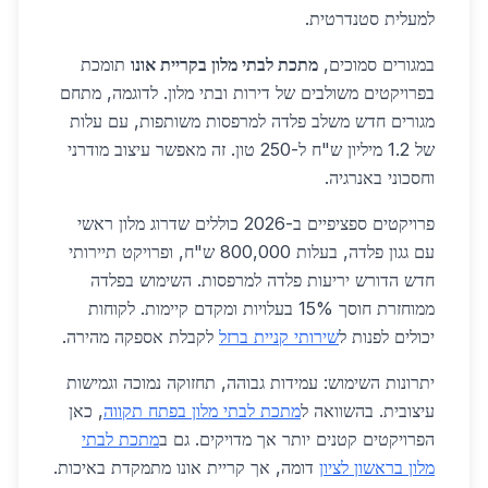
למעלית סטנדרטית.
במגורים סמוכים,
מתכת לבתי מלון בקריית אונו
תומכת
בפרויקטים משולבים של דירות ובתי מלון. לדוגמה, מתחם
מגורים חדש משלב פלדה למרפסות משותפות, עם עלות
של 1.2 מיליון ש"ח ל-250 טון. זה מאפשר עיצוב מודרני
וחסכוני באנרגיה.
פרויקטים ספציפיים ב-2026 כוללים שדרוג מלון ראשי
עם גגון פלדה, בעלות 800,000 ש"ח, ופרויקט תיירותי
חדש הדורש יריעות פלדה למרפסות. השימוש בפלדה
ממוחזרת חוסך 15% בעלויות ומקדם קיימות. לקוחות
יכולים לפנות ל
שירותי קניית ברזל
לקבלת אספקה מהירה.
יתרונות השימוש: עמידות גבוהה, תחזוקה נמוכה וגמישות
עיצובית. בהשוואה ל
מתכת לבתי מלון בפתח תקווה
, כאן
הפרויקטים קטנים יותר אך מדויקים. גם ב
מתכת לבתי
מלון בראשון לציון
דומה, אך קריית אונו מתמקדת באיכות.