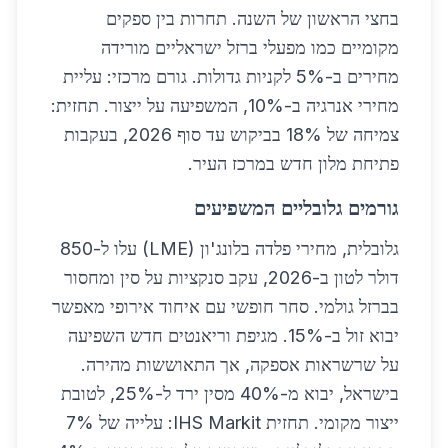
בחצי הראשון של השנה. תחרות בין ספקים
מקומיים כמו מפעלי ברזל ישראליים מורידה
מחירים ב-5% לקניות גדולות. גורם מרכזי: עליית
מחירי אנרגיה ב-10%, המשפיעה על ייצור. תחזית:
צמיחה של 18% בביקוש עד סוף 2026, בעקבות
פתיחת מלון חדש במרכז העיר.
גורמים גלובליים המשפיעים
גלובלית, מחירי פלדה בלונג'ון (LME) עלו ל-850
דולר לטון ב-2026, עקב סנקציות על סין ומחסור
בברזל גולמי. סחר חופשי עם איחוד אירופי מאפשר
יבוא זול ב-15%. מגיפת וריאנטים חדש השפיעה
על שרשראות אספקה, אך התאוששות מהירה.
בישראל, יבוא מ-40% מסין ירד ל-25%, לטובת
ייצור מקומי. תחזית IHS Markit: עלייה של 7%