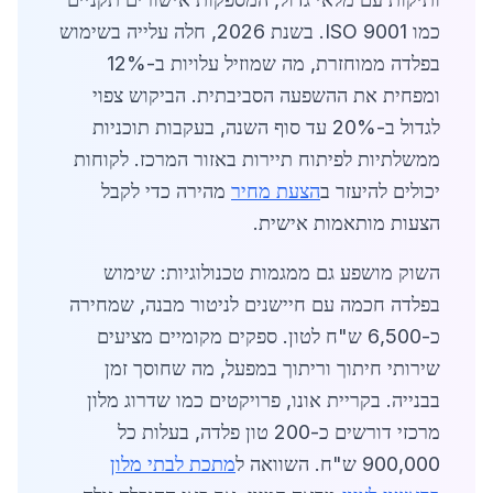
כמו ISO 9001. בשנת 2026, חלה עלייה בשימוש
בפלדה ממוחזרת, מה שמוזיל עלויות ב-12%
ומפחית את ההשפעה הסביבתית. הביקוש צפוי
לגדול ב-20% עד סוף השנה, בעקבות תוכניות
ממשלתיות לפיתוח תיירות באזור המרכז. לקוחות
יכולים להיעזר ב
הצעת מחיר
מהירה כדי לקבל
הצעות מותאמות אישית.
השוק מושפע גם ממגמות טכנולוגיות: שימוש
בפלדה חכמה עם חיישנים לניטור מבנה, שמחירה
כ-6,500 ש"ח לטון. ספקים מקומיים מציעים
שירותי חיתוך וריתוך במפעל, מה שחוסך זמן
בבנייה. בקריית אונו, פרויקטים כמו שדרוג מלון
מרכזי דורשים כ-200 טון פלדה, בעלות כל
900,000 ש"ח. השוואה ל
מתכת לבתי מלון