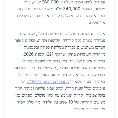
עמידים למים חמים תעלה כ-280,000 ש"ח, כולל
משלוח, לעומת 340,000 ש"ח מאזור הדרום. יתרון זה
הופך את מתכת לבתי מלון בקריית אונו לבחירה כלכלית
אידיאלית.
איכות החומרים היא גורם קריטי לבתי מלון, שדורשים
עמידות גבוהה בפני קורוזיה, שריפות ולחות. ספקים באזור
המרכז משתמשים בפלדה מגולוונת כפולה ובסגסוגות
מיוחדות העומדות בתקן ישראלי 1221 לשנת 2026.
בדיקות איכות שבועיות במעבדות מקומיות מבטיחות
שהמתכות אינן מכילות פגמים, מה שמפחית סיכוני תקלות
בפרויקטים. השוואה ארצית מראה שאזור המרכז מוביל
באיכות: בעוד שבאזור
מתכת לבתי מלון בירושלים
יש
עיכובים בגלל שטח הררי, ובתל אביב עלויות גבוהות יותר
בגלל צפיפות, קריית אונו מציעה איזון מושלם. ספקים כאן
מציעים אחריות של 10 שנים על חלודה, מה שלא תמיד
זמין באזורים אחרים.