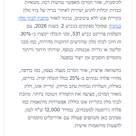
לוגיסטית, אזור המרכז מאפשר גמישות רבה. משאיות
כבדות יכולות להגיע ישירות לאתרי בנייה של בתי מלון
בקריית אונו ללא עיכובים, בניגוד לאזור
מתכת לבתי מלון
בנתניה
שסובל מפקקים בכביש 2. בשנת 2026, עם
השלמת פרויקט כביש 531, זמני הובלה יקוצרו ב-30%.
זה חיוני לבתי מלון שדורשים התקנות מהירות, כמו מבני
קליטה או גדרות אבטחה. בנוסף, שירותי חיתוך וריתוך
מקומיים חוסכים זמן ייצור במפעל.
בהשוואה ארצית, אזור המרכז מנצח: בצפון, כמו בחיפה,
מחירי פלדה גבוהים ב-25% בגלל הובלה ימית. בדרום,
באילת, העלויות גבוהות עקב מרחק. קריית אונו, חלק
מאזור המרכז, מציעה את התמורה הטובה ביותר. מתכת
לבתי מלון בקריית אונו כוללת אפשרויות מותאמות כמו
פלדה נירוסטה למטבחים, במחיר 12,000 ש"ח לטון.
ספקים כאן משתפים פעולה עם אדריכלים מקומיים
להצעות מותאמות אישית.