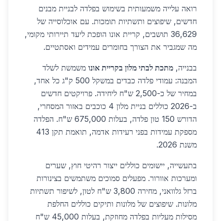
רואה עלייה משמעותית בשימוש בפלדה לבניית מבנים
חדשים, שיפוצים ותשתיות תומכות. עם אוכלוסייה של
36,629 תושבים, קריית אונו הופכת ליעד תיירותי מקומי,
מה שמגביר את הצורך בחומרים עמידים ואסתטיים.
בבנייה,
מתכת לבתי מלון בקריית אונו
משמשת לשלד
המבנה: עמודי פלדה כבדים במשקל 500 ק"ג כל אחד,
במחיר של כ-2,500 ש"ח ליחידה. פרויקטים חדשים
ב-2026 כוללים בניית מלון 4 כוכבים באזור המסחרי,
הדורש 150 טון פלדה, בעלות 675,000 ש"ח. הפלדה
מספקת עמידות בפני רעידות אדמה, תואמת תקן 413
משנת 2026.
בתעשייה, יישומים כוללים ייצור רהיטי חוץ, שערים
ומערכות אוורור. מפעלים סמוכים משתמשים בצינורות
ברזל גלוואני, מחירה 3,800 ש"ח לטון, לשיפור תשתיות
מלונות. שיפוצים של מלונות ותיקים כוללים החלפת
מסילות מעליות בפלדה מחוזקת, בעלות 45,000 ש"ח