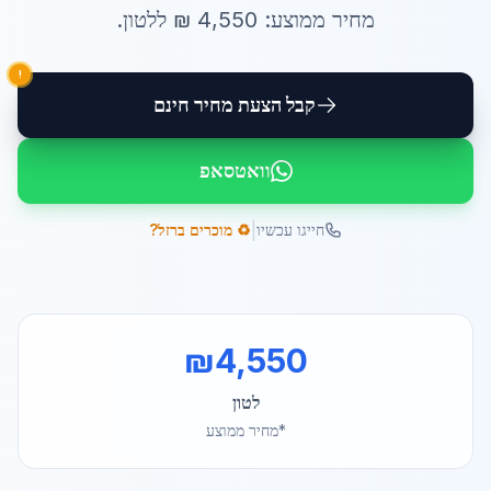
מחיר ממוצע:
4,550
₪ ל
לטון
.
!
קבל הצעת מחיר חינם
וואטסאפ
|
חייגו עכשיו
♻️ מוכרים ברזל?
₪
4,550
לטון
*מחיר ממוצע