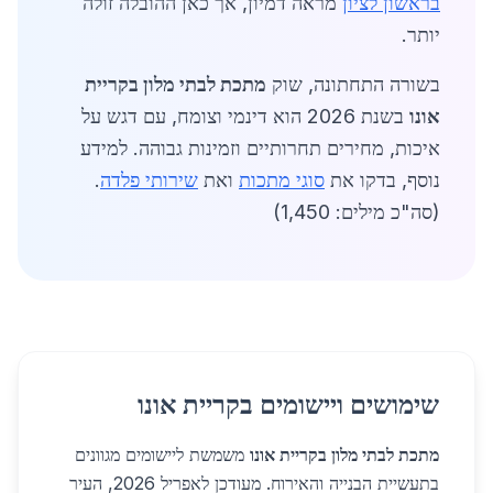
בראשון לציון
מראה דמיון, אך כאן ההובלה זולה
יותר.
בשורה התחתונה, שוק
מתכת לבתי מלון בקריית
אונו
בשנת 2026 הוא דינמי וצומח, עם דגש על
איכות, מחירים תחרותיים וזמינות גבוהה. למידע
נוסף, בדקו את
סוגי מתכות
ואת
שירותי פלדה
.
(סה"כ מילים: 1,450)
שימושים ויישומים בקריית אונו
מתכת לבתי מלון בקריית אונו
משמשת ליישומים מגוונים
בתעשיית הבנייה והאירוח. מעודכן לאפריל 2026, העיר