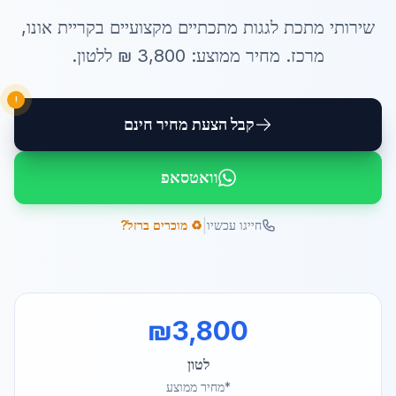
שירותי
מתכת לגגות מתכתיים
מקצועיים ב
קריית אונו
,
מרכז
. מחיר ממוצע:
3,800
₪ ל
לטון
.
!
קבל הצעת מחיר חינם
וואטסאפ
|
חייגו עכשיו
♻️ מוכרים ברזל?
₪
3,800
לטון
*מחיר ממוצע