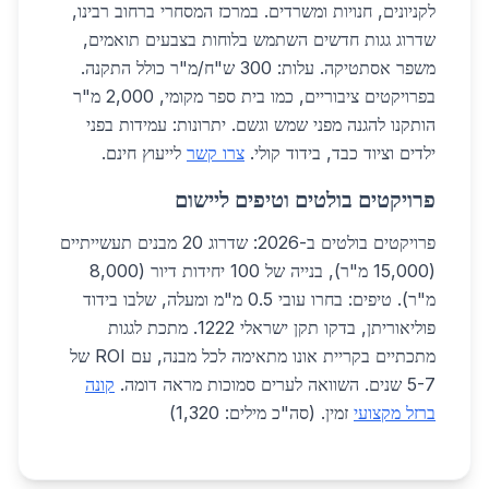
לקניונים, חנויות ומשרדים. במרכז המסחרי ברחוב רבינו,
שדרוג גגות חדשים השתמש בלוחות בצבעים תואמים,
משפר אסתטיקה. עלות: 300 ש"ח/מ"ר כולל התקנה.
בפרויקטים ציבוריים, כמו בית ספר מקומי, 2,000 מ"ר
הותקנו להגנה מפני שמש וגשם. יתרונות: עמידות בפני
ילדים וציוד כבד, בידוד קולי.
צרו קשר
לייעוץ חינם.
פרויקטים בולטים וטיפים ליישום
פרויקטים בולטים ב-2026: שדרוג 20 מבנים תעשייתיים
(15,000 מ"ר), בנייה של 100 יחידות דיור (8,000
מ"ר). טיפים: בחרו עובי 0.5 מ"מ ומעלה, שלבו בידוד
פוליאוריתן, בדקו תקן ישראלי 1222. מתכת לגגות
מתכתיים בקריית אונו מתאימה לכל מבנה, עם ROI של
5-7 שנים. השוואה לערים סמוכות מראה דומה.
קונה
ברזל מקצועי
זמין. (סה"כ מילים: 1,320)