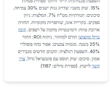
השפעת טכנולוגיה: לייזר חיתוך מפחית פסולת
15%. שוק משני: שדרוג גגות ישנים 30% צמיחה.
סיכונים: תנודתיות מט"ח 7%. המלצות: גיוון
ספקים. בקריית אונו, שותפויות מקומיות. תחזית
ארוכת טווח: דומיננטיות מתכת על רעפים.
קונה
ברזל מקצועי
תורם למחזור. ניתוח ROI: החזר
25% בשנה. מגמות צבעים: אפור כהה פופולרי
40%. השפעת רגולציה: תקנים חדשים מגבירים
אמון. סיכום: שוק תוסס עם פוטנציאל גדול.
צרו
קשר
לייעוץ. (ספירת מילים: 1187)