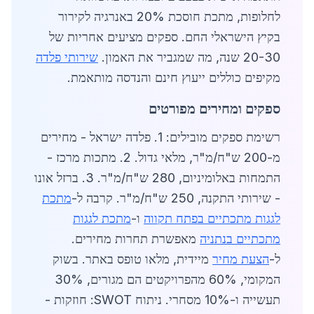
לחלופות, מתכת חוסכת 20% באנרגיה לקירור
בקיץ הישראלי החם. ספקים מציעים אחריות של
20-30 שנה, מה שמגביר את האמון.
שירותי פלדה
מקיפים כוללים ייעוץ חינם והנדסה מותאמת.
ספקים ומחירים מפורטים
רשימת ספקים מובילים: 1. פלדה ישראל - מחירים
מ-200 ש"ח/מ"ר, מלאי גדול. 2. מתכות מרכז -
התמחות באלומיניום, 280 ש"ח/מ"ר. 3. ברזל אונו
- שירותי התקנה, 250 ש"ח/מ"ר. קרבה ל-
מתכת
לגגות מתכתיים בפתח תקווה
ו-
מתכת לגגות
מתכתיים בנתניה
מאפשרת תחרות מחירים.
ל-
הצעת מחיר
מיידית, מלאו טופס באתר. בשוק
המקומי, 60% מהפרויקטים הם מגורים, 30%
תעשייה ו-10% מסחרי. ניתוח SWOT: חוזקות -