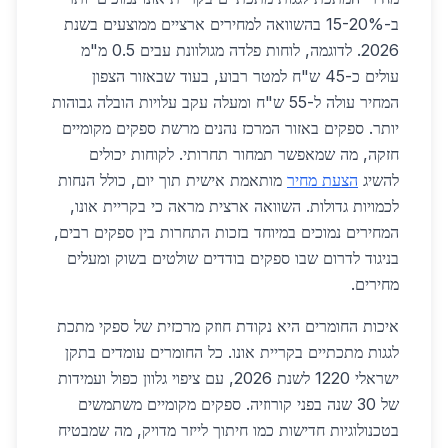
ב-15-20% בהשוואה למחירים ארציים ממוצעים בשנת
2026. לדוגמה, לוחות פלדה מגולוונת עבים 0.5 מ"מ
עולים כ-45 ש"ח למטר רבוע, בעוד שבאזור הצפון
המחיר עולה ל-55 ש"ח ומעלה עקב עלויות הובלה גבוהות
יותר. ספקים באזור המרכז נהנים מרשת ספקים מקומיים
חזקה, מה שמאפשר תמחור תחרותי. לקוחות יכולים
להשיג
הצעת מחיר
מותאמת אישית תוך יום, כולל הנחות
לכמויות גדולות. השוואה ארצית מראה כי בקריית אונו,
המחירים נמוכים במיוחד בזכות התחרות בין ספקים רבים,
בניגוד לדרום שבו ספקים בודדים שולטים בשוק ומעלים
מחירים.
איכות החומרים היא נקודת חוזק מרכזית של ספקי מתכת
לגגות מתכתיים בקריית אונו. כל החומרים עומדים בתקן
ישראלי 1220 לשנת 2026, עם ציפוי גלוון כפול ועמידות
של 30 שנה בפני קורוזיה. ספקים מקומיים משתמשים
בטכנולוגיות חדישות כמו חיתוך לייזר מדויק, מה שמבטיח