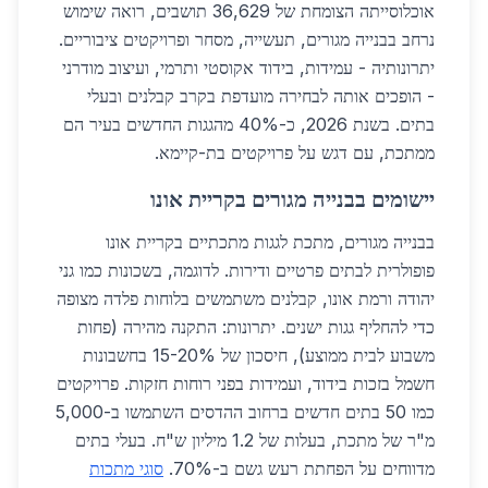
אוכלוסייתה הצומחת של 36,629 תושבים, רואה שימוש
נרחב בבנייה מגורים, תעשייה, מסחר ופרויקטים ציבוריים.
יתרונותיה - עמידות, בידוד אקוסטי ותרמי, ועיצוב מודרני
- הופכים אותה לבחירה מועדפת בקרב קבלנים ובעלי
בתים. בשנת 2026, כ-40% מהגגות החדשים בעיר הם
ממתכת, עם דגש על פרויקטים בת-קיימא.
יישומים בבנייה מגורים בקריית אונו
בבנייה מגורים, מתכת לגגות מתכתיים בקריית אונו
פופולרית לבתים פרטיים ודירות. לדוגמה, בשכונות כמו גני
יהודה ורמת אונו, קבלנים משתמשים בלוחות פלדה מצופה
כדי להחליף גגות ישנים. יתרונות: התקנה מהירה (פחות
משבוע לבית ממוצע), חיסכון של 15-20% בחשבונות
חשמל בזכות בידוד, ועמידות בפני רוחות חזקות. פרויקטים
כמו 50 בתים חדשים ברחוב ההדסים השתמשו ב-5,000
מ"ר של מתכת, בעלות של 1.2 מיליון ש"ח. בעלי בתים
מדווחים על הפחתת רעש גשם ב-70%.
סוגי מתכות