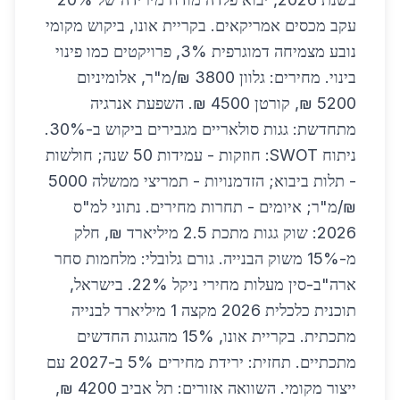
עקב מכסים אמריקאים. בקריית אונו, ביקוש מקומי
נובע מצמיחה דמוגרפית 3%, פרויקטים כמו פינוי
בינוי. מחירים: גלוון 3800 ₪/מ"ר, אלומיניום
5200 ₪, קורטן 4500 ₪. השפעת אנרגיה
מתחדשת: גגות סולאריים מגבירים ביקוש ב-30%.
ניתוח SWOT: חוזקות - עמידות 50 שנה; חולשות
- תלות ביבוא; הזדמנויות - תמריצי ממשלה 5000
₪/מ"ר; איומים - תחרות מחירים. נתוני למ"ס
2026: שוק גגות מתכת 2.5 מיליארד ₪, חלק
מ-15% משוק הבנייה. גורם גלובלי: מלחמות סחר
ארה"ב-סין מעלות מחירי ניקל 22%. בישראל,
תוכנית כלכלית 2026 מקצה 1 מיליארד לבנייה
מתכתית. בקריית אונו, 15% מהגגות החדשים
מתכתיים. תחזית: ירידת מחירים 5% ב-2027 עם
ייצור מקומי. השוואה אזורים: תל אביב 4200 ₪,