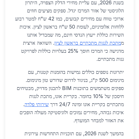
בשנת 2026, עם עליית מחירי הדלק הצפויה, היתרון
הלוגיסטי של אזור המרכז יגדל. ספקים מציעים חוזים
ארוכי טווח עם מחירים קבועים, כמו 42 ש"ח למטר רבוע
ללוחות אלומיניום, לעומת 50 ש"ח בראשון לציון. איכות
השירות כוללת ייעוץ הנדסי חינם, מה שמבדיל אותנו
מ
מתכת לגגות מתכתיים בראשון לציון
. השוואה ארצית
מדגישה כי המרכז חוסך 25% בעלויות כוללות לפרויקט
גגות מתכתיים.
יתרונות נוספים כוללים גמישות בהזמנות קטנות, עם
מינימום 500 ק"ג, בניגוד לדרום שדורש טון מינימום.
ספקים משתמשים בתוכנות BIM לתכנון מדויק, מבטיחים
חיסכון של 10% בחומר. בקריית אונו, מתכת לגגות
מתכתיים בקריית אונו זמינה 24/7 דרך
שירותי פלדה
.
איכות גבוהה, מחירים נמוכים ולוגיסטיקה מעולה הופכים
את האזור למבחר המועדף.
בהמשך לשנת 2026, עם תוכניות התחדשות עירונית