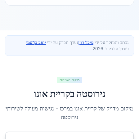
נכתב ותוחקר על ידי
מיכל רוזן
נערך ונבדק על ידי
יואב בן־עמי
עודכן ונבדק ב-2026
מיקום השירות
נירוסטה
ב
קריית אונו
מיקום מדויק של
קריית אונו
ב
מרכז
- נגישות מעולה לשירותי
נירוסטה