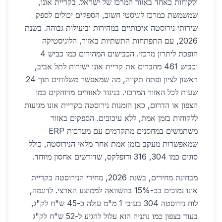
ולקוחות כאחד באזור המרכז של ישראל. בקריית אונו,
שמשמשת כמרכז לוגיסטי חשוב, הספקים יכולים לספק
שירותי נירוסטה איכותיים במהירות וביעילות גבוהה. בשנת
2026, עם התפתחות התשתיות באזור, הלוגיסטיקה
הופכת ליתרון מרכזי. הכבישים המהירים כמו כביש 4
וכביש 461 מחברים את קריית אונו ישירות לתל אביב,
ראשון לציון ופתח תקווה, מה שמאפשר משלוחים תוך 24
שעות לכל האזור המרכזי. בניגוד לאזורים מרוחקים כמו
הצפון או הדרום, כאן הזמנות נירוסטה בקריית אונו מגיעות
ללקוחות בזמן אמת, ללא עיכובים. הספקים באזור
משתמשים במחסנים מתקדמים עם מערכות ERP
שמאפשרות מעקב בזמן אמת אחר מלאי הנירוסטה, כולל
סוגים כמו 304, 316 ודופלקס, שדורשים אחסון מיוחד.
מבחינת מחירים, בשנת 2026, מחירי הנירוסטה בקריית
אונו נמוכים בכ-15% בהשוואה לממוצע הארצי. לדוגמה,
לוח נירוסטה 304 בעובי 1 מ"מ עולה כ-45 ש"ח לק"ג,
בעוד בצפון כמו נתניה הוא עלול להגיע ל-52 ש"ח לק"ג