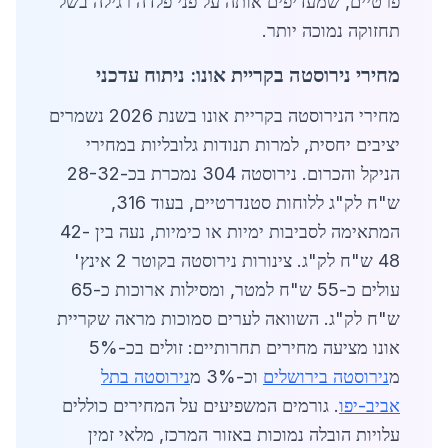
פרטיים, שמעדיפים אותה על פני פלדה רגילה בשל
תחזוקה נמוכה יותר.
מחירי נירוסטה בקריית אונו: ניתוח עדכני
מחירי הנירוסטה בקריית אונו בשנת 2026 נשמרים
יציבים יחסית, למרות תנודות גלובליות במחירי
הניקל והכרום. נירוסטה 304 נמכרת בכ-28-32
ש"ח לק"ג ללוחות סטנדרטיים, בעוד 316,
המתאימה לסביבות ימיות או כימיות, נעה בין 42-
48 ש"ח לק"ג. צינורות נירוסטה בקוטר 2 אינץ'
עולים כ-55 ש"ח למטר, ומסילות ארוכות כ-65
ש"ח לק"ג. השוואה לערים סמוכות מראה שקריית
אונו מציעה מחירים תחרותיים: זולים בכ-5%
מ
נירוסטה בירושלים
וכ-3% מ
נירוסטה בתל
אביב-יפו
. גורמים המשפיעים על המחירים כוללים
עלויות הובלה נמוכות באזור המרכז, מלאי זמין