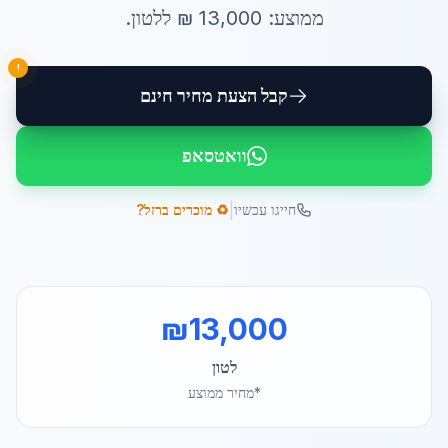
ממוצע:
13,000
₪ ל
לטון
.
!
קבל הצעת מחיר חינם
וואטסאפ
|
חייגו עכשיו
♻️ מוכרים ברזל?
₪
13,000
לטון
*מחיר ממוצע