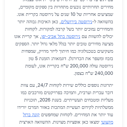
מחירים תחרותיים נובעים מתחרות בין ספקים מקומיים,
שמציעים אחריות של 10 שנים על נירוסטה בקריית אונו.
בהשוואה ל-
נירוסטה בירושלים
, כאן האיכות גבוהה יותר
והמחירים נמוכים יותר בשל קרבה למקורות. לקוחות
יכולים להשוות עם
נירוסטה בתל אביב-יפו
, אך קריית אונו
מציעה מחירים טובים יותר בגלל מלאי גדול יותר. הספקים
משקיעים בטכנולוגיה כמו חיתוך לייזר מדויק, שמפחית
בזבוז ומשפר את הכדורגלן. דוגמאות: הזמנת 5 טון
נירוסטה עולה 200,000 ש"ח בקריית אונו, לעומת
240,000 ש"ח בצפון.
יתרונות נוספים כוללים שירות לקוחות 24/7, עם צוות
דובר עברית וערבית, ותמיכה בפרויקטים מורכבים כמו
מעליות ומטבחים תעשייתיים. בשנת 2026, תוכניות
ממשלתיות לקידום תעשיית המתכות באזור המרכז יורידו
עוד יותר את המחירים. לקוחות שמחפשים
קונה ברזל
מקצועי
ימצאו כאן אופציות מצוינות. ההשוואה הארצית