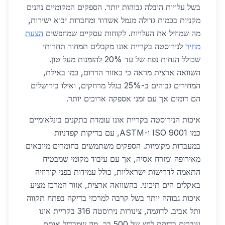
בשל עלויות הובלה גבוהות יותר. הספקים המקומיים נהנים
מקניות בכמות גדולה מנמל אשדוד ומחברות יבוא ישירות,
מה שמוזיל את העלויות. לקוחות עסקיים שמחפשים
הצעת
מחיר
לנירוסטה בקריית אונו מקבלים תמחור תחרותי
שכולל הנחות נפח של עד 20% להזמנות מעל טון.
השוואה ארצית מראה כי באזור הדרום, כמו באילת,
המחירים גבוהים ב-25% בגלל מרחקים, ואילו בירושלים
הם דומים אך עם זמני אספקה ארוכים יותר.
איכות הנירוסטה בקריית אונו עומדת בתקנים בינלאומיים
כמו ISO 9001 ו-ASTM, עם בדיקות קפדניות
במעבדות מקומיות. הספקים משתמשים בחומרים מיובאים
מאירופה ומזרח אסיה, אך עם עיבוד מקומי שמבטיח
התאמה לדרישות ישראליות, כולל עמידות בפני קורוזיה
באקלים הים תיכוני. בהשוואה ארצית, אזור המרכז מציע
איכות גבוהה יותר בשל קרבה למרכזי בדיקה בפתח תקווה
ותל אביב. לדוגמה, צינורות נירוסטה 316 בקריית אונו
עוברים בדיקת לחץ של 500 בר, מה שמבדיל אותם