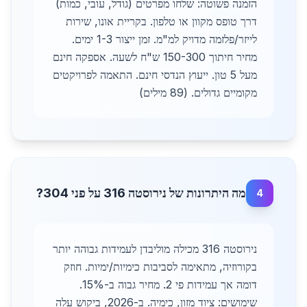
הזמנה פשוטה: שלחו מפרטים (גודל, עובי, כמות)
דרך טופס מקוון או טלפון. בקריית אונו, שירות
לייזר/פלזמה מדויק למ"מ. זמן ייצור 1-3 ימים.
מחיר חיתוך 150-300 ש"ח לשעה. אספקה חינם
מעל 5 טון. ייעוץ הנדסי חינם. התאמה לפרויקטים
מקומיים גדולים. (89 מילים)
מה היתרונות של נירוסטה 316 על פני 304?
4
נירוסטה 316 מכילה מוליבדן לעמידות גבוהה יותר
בקורוזיה, מתאימה לסביבות כימיות/ימיות. חוזק
דומה אך עמידות פי 2. מחיר גבוה ב-15%.
שימושים: ציוד מזון, כימיה. ב-2026, ביקוש עלה