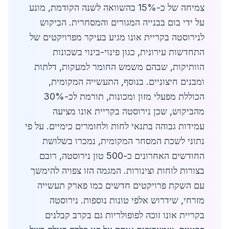
צמיחה של כ-15% בהשוואה לשנה הקודמת, מונע
על ידי בום בבנייה המגורים והמסחרית. הביקוש
לנירוסטה בקריית אונו מגיע בעיקר מפרויקטים של
התחדשות עירונית, כגון פינוי-בינוי בשכונות
הוותיקות, שבהם משמש החומר למעקות, דלתות
ומבנים חיצוניים. בנוסף, התעשייה המקומית,
הכוללת מפעלי מזון ומכונות, תורמת לכ-30%
מהביקוש, שכן נירוסטה בקריית אונו מציעה
עמידות גבוהה בתנאי לחות ולחומרים כימיים. על פי
נתוני לשכת המסחר המקומית, נמכרו בשלושת
החודשים האחרונים כ-500 טון נירוסטה, רובם
בצורות לוחות וצינורות. המגמה הזו צפויה להימשך
עם השקת פרויקטים חדשים כמו פארק תעשייה
מזרחי, שידרוש אלפי טונות נוספות. נירוסטה
בקריית אונו זוכה לפופולריות גם בקרב קבלנים