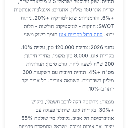
תחזית: שוק נירוסטה ישראלי 2.5 מיליארד ש"ח,
קריית אונו 150 מיליון. אתגרים: אינפלציה אנרגטית
+6%. הזדמנויות: יצוא לטורקיה +20%. ניתוח
SWOT: חוזקות - לוגיסטיקה; חולשות - תלות
יבוא.
קונה ברזל בקריית אונו
תומך בשוק משני.
נתוני 2026: צריכה 120,000 טון, עלייה 10%.
בקריית אונו, 8,000 טון מקומי. מחירי חיתוך:
200 ש"ח לשעה לייזר. גורם סיכון: תנודתיות
מט"ח +4%. תחזית חיובית עם השקעות 300
מיליון בשדרוגים. השוואה אזורים: תל אביב יקר
יותר ב-10%.
מגמות: נירוסטה דקה לרכב חשמלי, ביקוש
+30%. בקריית אונו, שיתופי פעולה עם
אוניברסיטת תל אביב. גלובלי: סין שולטת 55%
ייצור, אך איכות נמוכה. ישראל מתמקדת פרמיום.