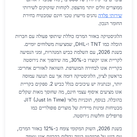
ממוצרים זולים יותר מהצפון. לקוחות שזקוקים לשירותי
שירותי פלדה
נהנים מייעוץ טכני חינם שמבטיח בחירת
החומר הנכון.
הלוגיסטיקה באזור המרכז כוללת שיתופי פעולה עם חברות
הובלה כמו TNT ו-DHL, שמציעות משלוחים יומיים.
בשנת 2026, עם השלמת כביש המנהרות, זמני הנסיעה
לקריית אונו יקוצרו ב-30%, מה שיהפוך את נירוסטה
בקריית אונו לבחירה המועדפת. השוואה לאזורים אחרים:
בראשון לציון, הלוגיסטיקה דומה אך עם תנועה עמוסה
יותר, ובנתניה יש עיכובים בגלל כביש 2. ספקים בקריית
אונו מציעים איסוף עצמי חינם, מה שחוסך מאות שקלים
בהובלה. בנוסף, תוכניות מלאי JIT (Just In Time)
מבטיחות זמינות מיידית של מוצרים פופולריים כמו
פרופילים וחלשות נירוסטה.
בשנת 2026, השוק המקומי צומח ב-12% באזור המרכז,
עם דגש על פרויקטי בנייה גדולים בקריית אונו עצמה.