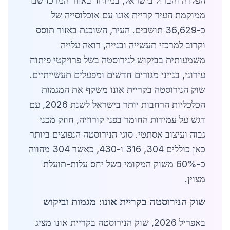
הפלדה והברזל בישראל, במיוחד באזור המרכז שבו
ממוקמת העיר קריית אונו עם אוכלוסייה של
כ-36,629 תושבים. העיר, השוכנת באזור תוסס
וקרוב למרכזי תעשייה ובנייה, רואה עלייה
משמעותית בביקוש לנירוסטה בשל פרויקטי פיתוח
עירוני, בנייני מגורים חדשים ומפעלים תעשייתיים.
שוק הנירוסטה בקריית אונו משקף את המגמות
הכלכליות הרחבות יותר בישראל לשנת 2026, עם
דגש על עמידות החומר בפני קורוזיה, חוזק מכני
גבוה ועיצוב אסתטי. סוגי הנירוסטה הנפוצים ביותר
כאן כוללים 304, 316 ו-430, כאשר 304 מהווה
כ-60% משוק המקומי בשל יחס עלות-תועלת
מצוין.
שוק הנירוסטה בקריית אונו: מגמות וביקוש
באפריל 2026, שוק הנירוסטה בקריית אונו מציג