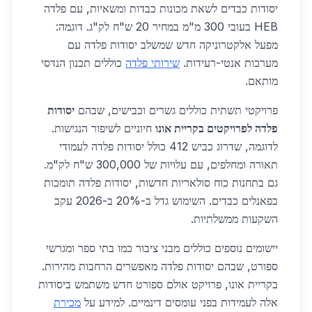
יסודות כבדים לשאת מכונות כבדות ומשאיות, עם פלדה
HEB בעובי 300 מ"מ במחיר 20 ש"ח לק"ג. דוגמה:
מפעל אלקטרוניקה חדש שמשלב יסודות פלדה עם
מערכות אנטי-רעידות.
שירותי פלדה
כוללים תכנון הנדסי
מותאם.
פרויקטי תשתית כוללים גשרים וכבישים, שבהם
יסודות
פלדה לפרויקטים בקריית אונו
חיוניים לשיפור הנגישות.
לדוגמה, שדרוג כביש 412 כולל יסודות פלדה לעמודי
תאורה ומחלפים, עם עלויות של 300,000 ש"ח לק"מ.
גם בתחנות כוח סולאריות חדשות, יסודות פלדה תומכות
בפאנלים כבדים. השימוש גדל ב-20% ב-2026 עקב
השקעות ממשלתיות.
יישומים נוספים כוללים מבני ציבור כמו בתי ספר ומגרשי
ספורט, שבהם יסודות פלדה מאפשרים הרחבות מהירות.
בקריית אונו, פרויקט אולם ספורט חדש משתמש ביסודות
אלה לעמידות בפני עומסים דינמיים. למידע על
מכירת