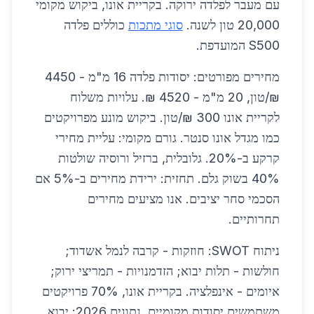
עם מעבר לפלדה ירוקה. בקריית אונו, ביקוש מקומי
20,000 טון לשנה.
סוגי מתכות
כוללים פלדה
S500 המועדפת.
מחירים מפורטים: יסודות פלדה 16 מ"מ - 4450
₪/טון, 20 מ"מ - 4520 ₪. עלויות משלוח
לקריית אונו 300 ₪/טון. ביקוש מונע מפרויקטים
כמו מגדל אונו סנטר. גורם מקומי: עליית מחירי
קרקע ב-20%. גלובלית, ברזיל ורוסיה שולטות
40% בשוק גלם. תחזית: ירידת מחירים ב-5% אם
הסכמי סחר יציבים. אנו מציעים מחירים
תחרותיים.
ניתוח SWOT: חוזקות - קרבה לנמל אשדוד;
חולשות - תלות יבוא; הזדמנויות - תמריצי ירוק;
איומים - אינפלציה. בקריית אונו, 70% פרויקטים
משתמשים יסודות מקומיים. נתונים 2026: יבוא