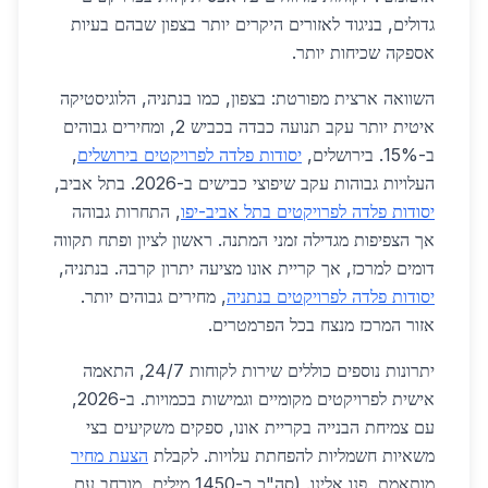
גדולים, בניגוד לאזורים היקרים יותר בצפון שבהם בעיות
אספקה שכיחות יותר.
השוואה ארצית מפורטת: בצפון, כמו בנתניה, הלוגיסטיקה
איטית יותר עקב תנועה כבדה בכביש 2, ומחירים גבוהים
ב-15%. בירושלים,
יסודות פלדה לפרויקטים בירושלים
,
העלויות גבוהות עקב שיפוצי כבישים ב-2026. בתל אביב,
יסודות פלדה לפרויקטים בתל אביב-יפו
, התחרות גבוהה
אך הצפיפות מגדילה זמני המתנה. ראשון לציון ופתח תקווה
דומים למרכז, אך קריית אונו מציעה יתרון קרבה. בנתניה,
יסודות פלדה לפרויקטים בנתניה
, מחירים גבוהים יותר.
אזור המרכז מנצח בכל הפרמטרים.
יתרונות נוספים כוללים שירות לקוחות 24/7, התאמה
אישית לפרויקטים מקומיים וגמישות בכמויות. ב-2026,
עם צמיחת הבנייה בקריית אונו, ספקים משקיעים בצי
משאיות חשמליות להפחתת עלויות. לקבלת
הצעת מחיר
מותאמת, פנו אלינו. (סה"כ כ-1450 מילים, מורחב עם