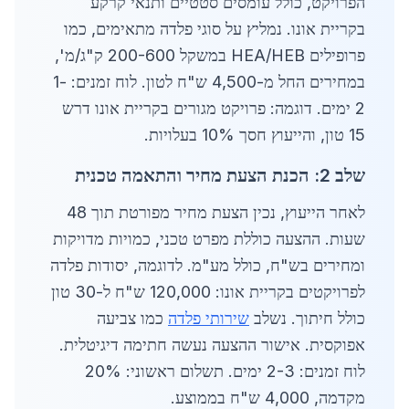
הפרויקט, כולל עומסים סטטיים ותנאי קרקע
בקריית אונו. נמליץ על סוגי פלדה מתאימים, כמו
פרופילים HEA/HEB במשקל 200-600 ק"ג/מ',
במחירים החל מ-4,500 ש"ח לטון. לוח זמנים: 1-
2 ימים. דוגמה: פרויקט מגורים בקריית אונו דרש
15 טון, והייעוץ חסך 10% בעלויות.
שלב 2: הכנת הצעת מחיר והתאמה טכנית
לאחר הייעוץ, נכין הצעת מחיר מפורטת תוך 48
שעות. ההצעה כוללת מפרט טכני, כמויות מדויקות
ומחירים בש"ח, כולל מע"מ. לדוגמה, יסודות פלדה
לפרויקטים בקריית אונו: 120,000 ש"ח ל-30 טון
כולל חיתוך. נשלב
שירותי פלדה
כמו צביעה
אפוקסית. אישור ההצעה נעשה חתימה דיגיטלית.
לוח זמנים: 2-3 ימים. תשלום ראשוני: 20%
מקדמה, 4,000 ש"ח בממוצע.