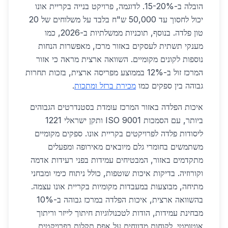
הובלה ב-15-20%. לדוגמה, פרויקט בנייה בקריית אונו
יכול לחסוך עד 50,000 ש"ח בלבד על משלוחים של 20
טון פלדה. בנוסף, תוכניות ממשלתיות ב-2026, כמו
מענקי תשתית לעסקים באזור מרכז, מאפשרות הנחות
נוספות לקונים מקומיים. השוואה ארצית מראה כי אזור
המרכז זול ב-12% בממוצע מפריסה ארצית, בזכות תחרות
גבוהה בין ספקים כמו
מכירת ברזל ומתכות
.
איכות הפלדה באזור המרכז עומדת בסטנדרטים הגבוהים
ביותר, עם הסמכות ISO 9001 ותקן ישראלי 1221
ליסודות פלדה לפרויקטים בקריית אונו. ספקים מקומיים
משתמשים בחומרי גלם מיובאים מאירופה ומפעלים
מתקדמים באזור, המבטיחים עמידות בפני רעידות אדמה
וקורוזיה. בדיקות איכות שוטפות, כולל ניתוח כימי ומבחני
מתיחה, מבוצעות במעבדות מקומיות בקריית אונו עצמה.
בהשוואה ארצית, איכות הפלדה במרכז גבוהה ב-10%
מבחינת עמידות, הודות לטכנולוגיות חיתוך לייזר וריתוך
אוטומטי. לקוחות מדווחים על אפס תקלות בפרויקטים