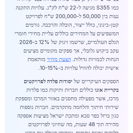
כמו S355 מגיעה ל-22 ש"ח לק"ג. עלויות התקנה
נעות בין 50,000 ל-200,000 ש"ח לפרויקט
קטן-בינוני, כולל ייצור, הובלה והרכבה. גורמים
המשפיעים על המחירים כוללים עליית מחירי חומרי
הגלם העולמיים, שרשמו זינוק של 12% ב-2026
עקב ביקוש גלובלי, אך ספקים מקומיים מציעים
הנחות לכמויות גדולות.
הצעת מחיר
מותאמת
אישית יכולה להוזיל עלויות ב-10-15%.
הספקים העיקריים של
יסודות פלדה לפרויקטים
בקריית אונו
כוללים חברות ותיקות כמו פלדות
מרכז, אשר מפעילה מחסנים באזור המרכז ומספקת
שירותי חיתוך והלחמה מתקדמים. חברות נוספות
כגון ברזל כפר סבא ומתכת ישראל מציעות אספקה
מהירה תוך 48 שעות, מה שחיוני לפרויקטים
בלוחות זמנים צפופים. שיתופי פעולה עם יצרני