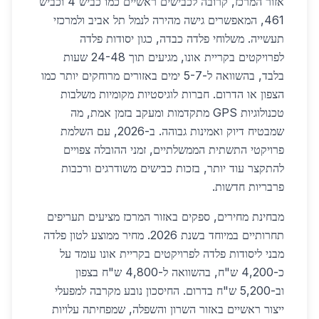
אזור המרכז, קרובה לכבישים ראשיים כמו כביש 4 וכביש
461, המאפשרים גישה מהירה לנמל תל אביב ולמרכזי
תעשייה. משלוחי פלדה כבדה, כגון יסודות פלדה
לפרויקטים בקריית אונו, מגיעים תוך 24-48 שעות
בלבד, בהשוואה ל-5-7 ימים באזורים מרוחקים יותר כמו
הצפון או הדרום. חברות לוגיסטיות מקומיות משלבות
טכנולוגיות GPS מתקדמות ומעקב בזמן אמת, מה
שמבטיח דיוק ואמינות גבוהה. ב-2026, עם השלמת
פרויקטי התשתית הממשלתיים, זמני ההובלה צפויים
להתקצר עוד יותר, בזכות כבישים משודרגים ורכבות
פרבריות חדשות.
מבחינת מחירים, ספקים באזור המרכז מציעים תעריפים
תחרותיים במיוחד בשנת 2026. מחיר ממוצע לטון פלדה
מבני ליסודות פלדה לפרויקטים בקריית אונו עומד על
כ-4,200 ש"ח, בהשוואה ל-4,800 ש"ח בצפון
וב-5,200 ש"ח בדרום. החיסכון נובע מקרבה למפעלי
ייצור ראשיים באזור השרון והשפלה, שמפחיתה עלויות