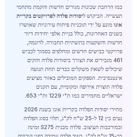
כמו הרחבת שכונות מגורים חדשות והקמת מתחמי
תעשייה. הביקוש ל
יסודות פלדה לפרויקטים בקריית
אונו
מונע על ידי תוכניות פיתוח עירוניות שאושרו
בשנים האחרונות, כולל בניית אלפי יחידות דיור
חדשות והשקעות בתשתיות תחבורה. לדוגמה,
פרויקטי כבישים חדשים ומחלפים בסמוך לכביש
461 מגבירים את הצורך ביסודות פלדה חזקים
שיכולים לשאת משקלים כבדים תחת תנועה
אינטנסיבית. הספקים המובילים באזור מציעים
פלדה תוצרת אירופה ומקומית, עם תקנים
ישראליים מחמירים כמו ת"י 1229 ות"י 653.
מחירי יסודות הפלדה בקריית אונו בשנת 2026
נעים בין 12 ל-25 ש"ח לק"ג, תלוי בסוג הפלדה
ובמורכבות העיצוב. פלדה מבנית S275 זמינה
בכ-15 ש"ח לק"ג, בעוד פלדה עמידה בפני קורוזיה