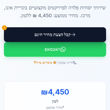
שירותי
יסודות פלדה לפרויקטים
מקצועיים ב
קריית אונו
,
מרכז
. מחיר ממוצע:
4,450
₪ ל
לטון
.
!
קבל הצעת מחיר חינם
וואטסאפ
|
חייגו עכשיו
♻️ מוכרים ברזל?
₪
4,450
לטון
*מחיר ממוצע