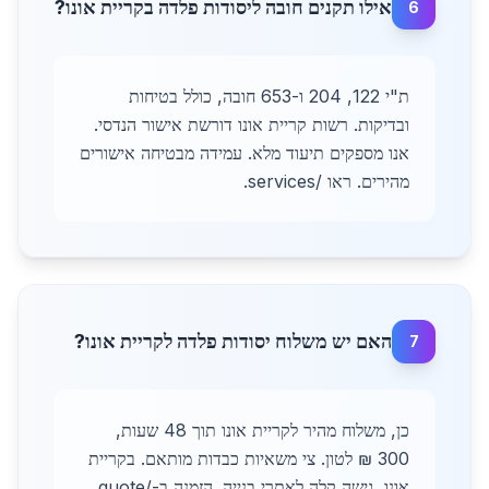
אילו תקנים חובה ליסודות פלדה בקריית אונו?
6
ת"י 122, 204 ו-653 חובה, כולל בטיחות
ובדיקות. רשות קריית אונו דורשת אישור הנדסי.
אנו מספקים תיעוד מלא. עמידה מבטיחה אישורים
מהירים. ראו /services.
האם יש משלוח יסודות פלדה לקריית אונו?
7
כן, משלוח מהיר לקריית אונו תוך 48 שעות,
300 ₪ לטון. צי משאיות כבדות מותאם. בקריית
אונו, גישה קלה לאתרי בנייה. הזמנה ב-/quote.