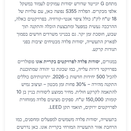
מתחם G יונייטד שדורש יסודות עמוקים לעמוד במשקל
אלפי מבקרים. הפלדה S355 נפוצה כאן, עם עלויות של
18 ש"ח לק"ג כולל ציפוי אנטי-קורוזיה. בפרויקטים כאלה,
ההרכבה נעשית במפעל ומתבצעת הובלה והתקנה תוך
שבוע, חוסכת זמן יקר. גם בבנייני משרדים חדשים בסמוך
לפארק התעשייה, יסודות פלדה מבטיחים יציבות בפני
תנודות קרקע.
במגורים,
יסודות פלדה לפרויקטים בקריית אונו
פופולריים
בפרויקטי דירות עלייה, כמו שכונת גני יהודה שמתוכננת
להכיל 500 יחידות חדשות ב-2026. יתרונותיהם כוללים
התקנה מהירה – 30% פחות זמן מבטון – ועיצוב גמיש
להתאמה לקרקע חולית. מחיר ממוצע ליסודות בניין בן 10
קומות: 150,000 ש"ח. ספקים מציעים פלדה ממוחזרת
לפרויקטים ירוקים, תואמי תקן LEED.
בתעשייה, יסודות פלדה משמשים למפעלים ומחסנים, כמו
הרחבת אזור התעשייה המזרחי בקריית אונו. כאן נדרשים