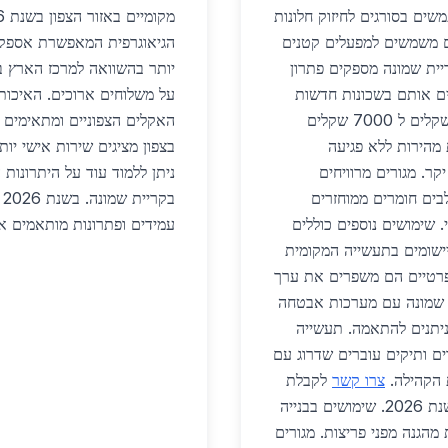
משים בסורגים לחיזוק חלונות
ם משמשים למפעלים קטנים
הגיאוגרפית המאפשרת אספקה 
יית שמונה מספקים פתרון
יותר בהשוואה למרכז הארץ בש
ם אותם בשכונות חדשות
על משלוחים ארוכים. האיכות
עם תקני בטיחות מחמירים. מחירים נעים בין 3000 שקלים ל 7000 שקלים
האקלים הצפוניים ומתאימים
 מהירות ללא פגיעה
בצפון מציגים שירות אישי יותר
קר. מגורים מרוויחים
ניתן ללמוד עוד על היתרונות
לבים חומרים ממוחזרים
ב
. שימושים נוספים כוללים
עמידים ופתרונות מותאמים אי
ישומים בתעשייה המקומית
ם פרטיים הם משפרים את ערך
ת שמונה עם מערכות אבטחה
ניתנים להתאמה. תעשייה
ם ותיקים עוברים שדרוג עם
ת הקהילה.
צרו קשר
לקבלת
ייעוץ מותאם. יישומים אלה תורמים לפיתוח האזור בשנת 2026. שימושים בבנייה
 מהגנה מפני פריצות. מגורים