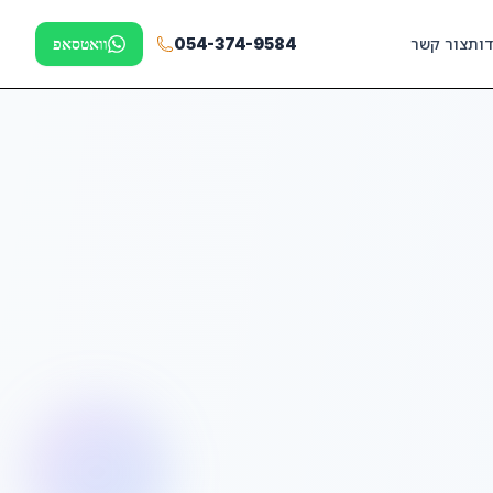
דות
צור קשר
054-374-9584
וואטסאפ