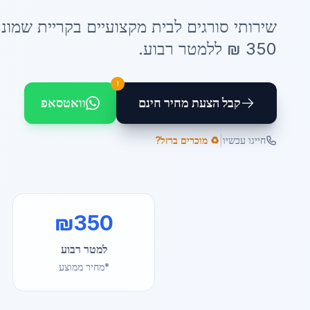
שירותי
סורגים לבית
מקצועיים ב
קריית שמונ
350
₪ ל
למטר רבוע
.
!
קבל הצעת מחיר חינם
וואטסאפ
|
חייגו עכשיו
♻️ מוכרים ברזל?
₪
350
למטר רבוע
*מחיר ממוצע