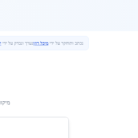
נכתב ותוחקר על ידי
מיכל רוזן
נערך ונבדק על ידי
י
מיקו