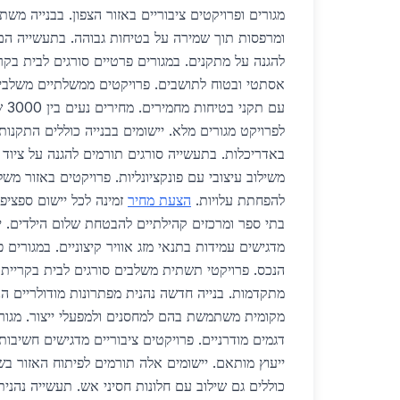
מגורים ופרויקטים ציבוריים באזור הצפון. בבנייה משת
ומרפסות תוך שמירה על בטיחות גבוהה. בתעשייה ה
להגנה על מתקנים. במגורים פרטיים סורגים לבית בקר
אסתטי ובטוח לתושבים. פרויקטים ממשלתיים משלבי
לפרויקט מגורים מלא. יישומים בבנייה כוללים התקנות
באדריכלות. בתעשייה סורגים תורמים להגנה על ציוד י
משילוב עיצובי עם פונקציונליות. פרויקטים באזור מש
להפחתת עלויות.
הצעת מחיר
זמינה לכל יישום ספציפי
בתי ספר ומרכזים קהילתיים להבטחת שלום הילדים. י
מדגישים עמידות בתנאי מזג אוויר קיצוניים. במגורי
הנכס. פרויקטי תשתית משלבים סורגים לבית בקריי
מתקדמות. בנייה חדשה נהנית מפתרונות מודולריים ה
מקומית משתמשת בהם למחסנים ולמפעלי ייצור. מגורי
דגמים מודרניים. פרויקטים ציבוריים מדגישים חשיבו
כוללים גם שילוב עם חלונות חסיני אש. תעשייה נהנית