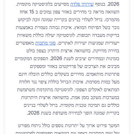
2026. בנוסף
שירותי פלדה
מסייעים בלוגיסטיקה מקומית.
השוואה מראה כי מחירים באזור צפון נמוכים ב 15 אחוז
מהמרכז. ברזל לשלדי בניינים בקריית שמונה זוכה לביקוש
גובר בשל הפיתוח המואץ. איכות גבוהה נשמרת באמצעות
בדיקות מעבדה תכופות. לוגיסטיקה יעילה כוללת משאיות
ייעודיות שמגיעות ישירות לאתרים.
סוגי מתכות
מאפשרים
בחירה מדויקת. בהשוואה ארצית היתרון בצפון בולט
בזמינות ובמחירים יציבים לשנת 2026. הספקים המקומיים
מבינים את הצרכים של פרויקטים באזור ומספקים
פתרונות מותאמים. מחירים בשקלים כוללים הובלה חינם
מעל כמות מסוימת. איכות הברזל כוללת ציפוי נגד חלודה
המתאים לאקלים הצפוני. לוגיסטיקה מתקדמת משתמשת
במערכות מעקב בזמן אמת. בהשוואה ארצית היתרונות
כוללים גם תמיכה טכנית מקומית. ברזל לשלדי בניינים
בקריית שמונה הופך לבחירה מועדפת בשנת 2026.
המשך פירוט ארוך על יתרונות נוספים כולל ניתוח מפורט
של שוק המתכות בצפון עם דוגמאות ספציפיות לפרויקטים