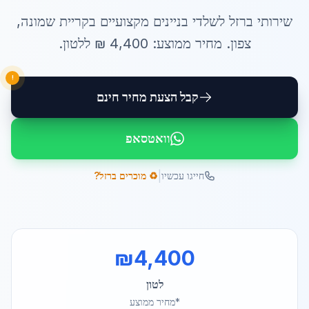
שירותי
ברזל לשלדי בניינים
מקצועיים ב
קריית שמונה
,
צפון
. מחיר ממוצע:
4,400
₪ ל
לטון
.
!
קבל הצעת מחיר חינם
וואטסאפ
|
חייגו עכשיו
♻️ מוכרים ברזל?
₪
4,400
לטון
*מחיר ממוצע