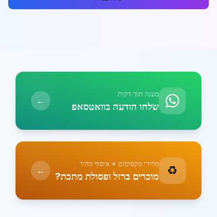
מענה תוך דקות
←
שלחו הודעה בוואטסאפ
מחירי מקסימום + איסוף מהיר
♻️
←
מוכרים ברזל ופסולת מתכת?