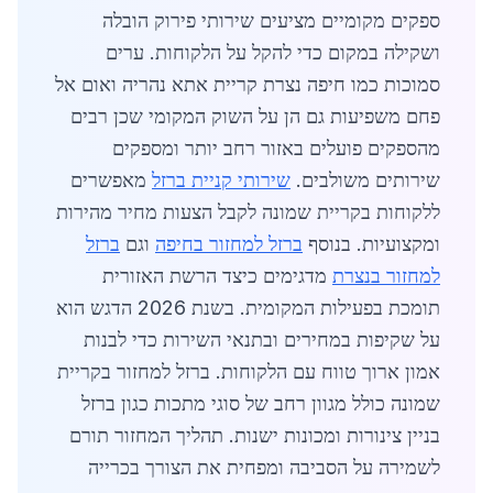
ספקים מקומיים מציעים שירותי פירוק הובלה
ושקילה במקום כדי להקל על הלקוחות. ערים
סמוכות כמו חיפה נצרת קריית אתא נהריה ואום אל
פחם משפיעות גם הן על השוק המקומי שכן רבים
מהספקים פועלים באזור רחב יותר ומספקים
שירותים משולבים.
שירותי קניית ברזל
מאפשרים
ללקוחות בקריית שמונה לקבל הצעות מחיר מהירות
ומקצועיות. בנוסף
ברזל למחזור בחיפה
וגם
ברזל
למחזור בנצרת
מדגימים כיצד הרשת האזורית
תומכת בפעילות המקומית. בשנת 2026 הדגש הוא
על שקיפות במחירים ובתנאי השירות כדי לבנות
אמון ארוך טווח עם הלקוחות. ברזל למחזור בקריית
שמונה כולל מגוון רחב של סוגי מתכות כגון ברזל
בניין צינורות ומכונות ישנות. תהליך המחזור תורם
לשמירה על הסביבה ומפחית את הצורך בכרייה