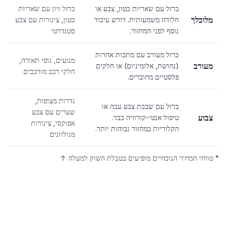
ברזל עם שאריות בטון, צבע או
ברזל זיון עם שאריות
מלוכלך
חלודה משמעותית. דורש עיבוד
בטון, צינורות עם צבע
נוסף לפני המחזור.
סטנדרטי
ברזל מעורב עם מתכות אחרות
מנועים, גופי תאורה,
מעורב
(נחושת, אלומיניום) או חלקים
חלקי רכב מורכבים
פלסטיים מחוברים.
גדרות מצופות,
ברזל עם שכבת צבע עבה או
שערים עם צבע
צבוע
טיפול אנטי-קורוזיה כבד.
אפוקסי, צינורות
הקלוריות במחזור גבוהות יותר.
מגולוונים
* טווחי המחיר הנוכחיים מופיעים בטבלת השוק למעלה ↑