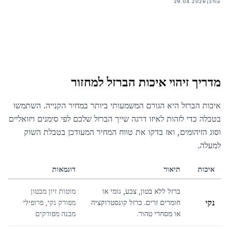
עודכן
29.04.2026
מדריך זיהוי איכות הברזל למחזור
איכות הברזל היא הגורם המשמעותי ביותר במחיר הקנייה. השתמשו
בטבלה כדי לזהות לאיזו דרגה שייך הברזל שלכם לפי סימנים ויזואליים
וסוג הזיהומים, ואז בדקו את טווח המחיר המעודכן בטבלת השוק
למעלה.
איכות
תיאור
דוגמאות
ברזל ללא בטון, צבע, גומי או
מוטות זיון מבטון
נקי
חומרים זרים. ברזל קונסטרוקציה
מפורק נקי, פרופילי
או מסחרי טהור.
מבנה מפורקים