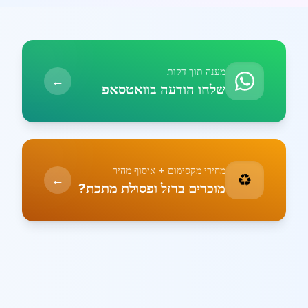
מענה תוך דקות
←
שלחו הודעה בוואטסאפ
מחירי מקסימום + איסוף מהיר
♻️
←
מוכרים ברזל ופסולת מתכת?