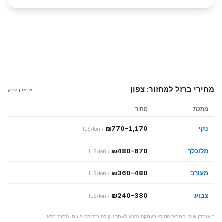
מחירי ברזל למחזור: צפון
אומדן שוק
מתכת
מחיר
נקי
1,170
–
770
₪
ILS/ton
/
מלוכלך
670
–
480
₪
ILS/ton
/
מעורב
480
–
360
₪
ILS/ton
/
צבוע
380
–
240
₪
ILS/ton
/
* אומדן שוק. המחיר הסופי בעסקה נקבע לאחר שקילה ובדיקה פיזית.
הסבר מלא