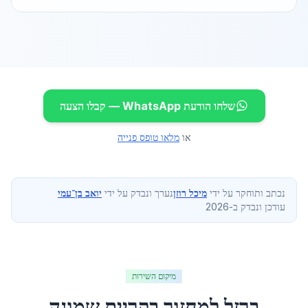
שלחו הודעת WhatsApp — קבלו הצעה
או
מלאו טופס פנייה
נכתב ותוחקר על ידי
מיכל רוזן
נערך ונבדק על ידי
יואב בן־עמי
עודכן ונבדק ב-2026
מיקום השירות
ברזל למחזור
ב
קריית שמונה