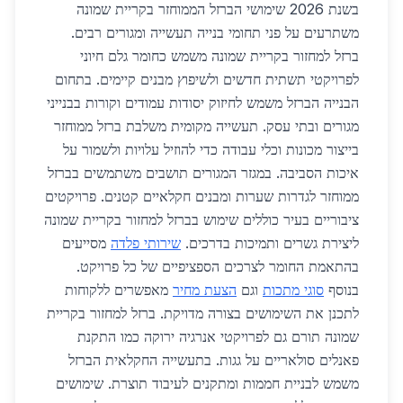
בשנת 2026 שימושי הברזל הממוחזר בקריית שמונה
משתרעים על פני תחומי בנייה תעשייה ומגורים רבים.
ברזל למחזור בקריית שמונה משמש כחומר גלם חיוני
לפרויקטי תשתית חדשים ולשיפוץ מבנים קיימים. בתחום
הבנייה הברזל משמש לחיזוק יסודות עמודים וקורות בבנייני
מגורים ובתי עסק. תעשייה מקומית משלבת ברזל ממוחזר
בייצור מכונות וכלי עבודה כדי להוזיל עלויות ולשמור על
איכות הסביבה. במגזר המגורים תושבים משתמשים בברזל
ממוחזר לגדרות שערות ומבנים חקלאיים קטנים. פרויקטים
ציבוריים בעיר כוללים שימוש בברזל למחזור בקריית שמונה
ליצירת גשרים ותמיכות בדרכים.
שירותי פלדה
מסייעים
בהתאמת החומר לצרכים הספציפיים של כל פרויקט.
בנוסף
סוגי מתכות
וגם
הצעת מחיר
מאפשרים ללקוחות
לתכנן את השימושים בצורה מדויקת. ברזל למחזור בקריית
שמונה תורם גם לפרויקטי אנרגיה ירוקה כמו התקנת
פאנלים סולאריים על גגות. בתעשייה החקלאית הברזל
משמש לבניית חממות ומתקנים לעיבוד תוצרת. שימושים