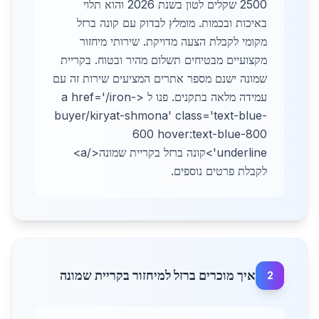
2500 שקלים לטון בשנת 2026 והוא תלוי
באיכות ובכמות. מומלץ לבדוק עם קונה ברזל
מקומי לקבלת הצעה מדויקת. שירותי מיחזור
מקצועיים מבטיחים תשלום מהיר ובטוח. בקריית
שמונה ישנם מספר אתרים המציעים שירות זה עם
עמידה מלאה בתקנים. פנו ל <a href='/iron-
buyer/kiryat-shmona' class='text-blue-
600 hover:text-blue-800
underline'>קונה ברזל בקריית שמונה</a>
לקבלת פרטים נוספים.
איך מוכרים ברזל למיחזור בקריית שמונה
2