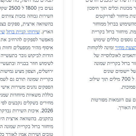
צירת שלדים למבנים חדשים
לנמלים כמו חיפה, מה שמקצר ז
 מכונות וכלים תוך חיסכון
ת מיחזור לפרויקטים
השירות גבוהה בזכות צוותים 
 מהשימוש בברזל ממוחזר
בהשוואה ארצית, ספקים בצפון
. מיחזור ברזל בקריית
הארץ.
שירותי קניית ברזל
שיר
ים ירוקים בשנת 2026. יישומים נוספים כוללים שימוש
מאפשר לספקים להרחיב את פ
צעת מחיר
זמינה ללקוחות
ותאמים לאוכלוסייה של
הודות לביקוש גובר בתעשייה 
ור ברזל בקריית שמונה
לשימוש חוזר בבנייה ובתעשיי
ל יישומים שונים
ירושלים, הצפון מציע גמישות 
בפרויקטים מקומיים עם דוגמאות מפורטות כדי להגיע ל 700 מילים תוך שילוב
בקריית שמונה תורם גם לשמי
מוכות.
הספקים נהנים משירות אישי 
כוללת משאיות מיוחדות שמגי
ים עם דוגמאות מפורטות
מחירים בשקלים נקבעים לפי 
ת האורך.
2026. איכות השירות נ
בתקנים. בהשוואה ארצית הית
מיחזור ברזל בקריית שמונה ה
טובים ושירות אמין לאורך כל