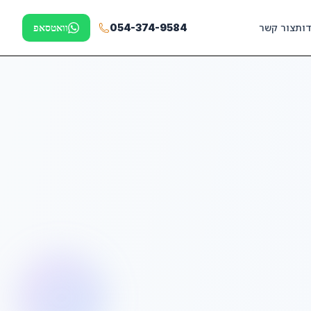
דות
צור קשר
054-374-9584
וואטסאפ