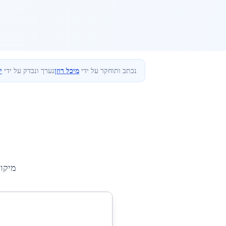
נכתב ותוחקר על ידי
מיכל רוזן
נערך ונבדק על ידי
י
מיקו