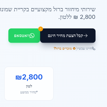
שירותי
מיחזור ברזל
מקצועיים ב
קריית שמונה
2,800
₪ ל
לטון
.
!
קבל הצעת מחיר חינם
וואטסאפ
|
חייגו עכשיו
♻️ מוכרים ברזל?
₪
2,800
לטון
*מחיר ממוצע