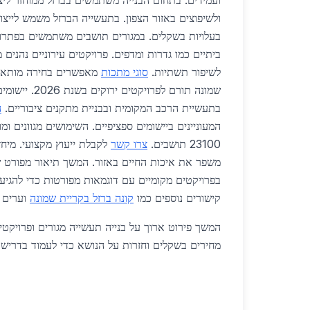
ועמידים. בתחום הבנייה משתמשים בברזל ממוחזר לי
ולשיפוצים באזור הצפון. בתעשייה הברזל משמש לייצור
בעלויות בשקלים. במגורים תושבים משתמשים בפתרונו
ביתיים כמו גדרות ומדפים. פרויקטים עירוניים נהנים
לשיפור תשתיות.
סוגי מתכות
מאפשרים בחירה מותאמת
שמונה תורם לפרויקט
בתעשיית הרכב המקומית ובבניית מתקנים ציבוריים.
ה
המעוניינים ביישומים ספציפיים. השימושים מגוונים ומ
23100 תושבים.
צרו קשר
לקבלת ייעוץ מקצועי. מיחז
משפר את איכות החיים באזור. המשך תיאור מפורט ש
קישורים נוספים כמו
קונה ברזל בקריית שמונה
וערים ס
המשך פירוט ארוך על בנייה תעשייה מגורים ופרויקט
מחירים בשקלים וחזרות על הנושא כדי לעמוד בדרישו