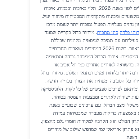
מני הובלה ומפחית עלויות. מחירי הברזל באזור צפון
נעים בין 1800 ל 2500 שקלים לטון בשנת 2026, תלוי באיכות ובכמות. איכות
מקצועיים ומכונות מתקדמות המבטיחות מיחזור יעיל.
 נהנים מעלויות תפעול נמוכות יותר לעומת מרכז
ותי פלדה
סוגי מתכות
. מיחזור ברזל בקריית שמונה
עילותם עם תמיכה לוגיסטית מקומית שכוללת
איסוף מהיר ממפעלים וחוות באזור. בשנת 2026 המחירים נשארים תחרותיים
המקומית. איכות הברזל הממוחזר גבוהה ומתאימה
ה. בהשוואה לאזורים אחרים כמו תל אביב או
רבה יותר בלוחות זמנים ובתנאי תשלום. מיחזור ברזל
רה על הסביבה ומפחית את הצורך בכרייה חדשה.
ומותאם לצרכים ספציפיים של כל לקוח. הלוגיסטיקה
עות ישירות לאתרים ומבצעות העמסה בטוחה.
משקל ומצב הברזל, עם עדכונים שבועיים בשנת
בדקת באמצעות בדיקות מעבדה שמבטיחות עמידה
רון הבולט הוא הקרבה למקורות חומרי גלם מהצפון.
וא פתרון אידיאלי למי שמחפש שילוב של מחירים
 השנה.