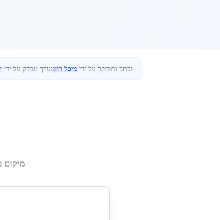
נכתב ותוחקר על ידי
מיכל רוזן
נערך ונבדק על ידי
י
מיקום מ