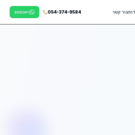
דות
צור קשר
054-374-9584
וואטסאפ