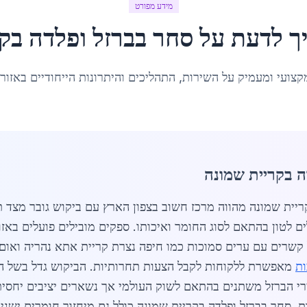
מידע מפורט
ך לדעת על
סחר בברזל ופלדה
ב
קר
קצועי ומעמיק על השירות, התהליכים והיתרונות הייחודיים באזור
ה בקריית שמונה
 בברזל ופלדה בקריית שמונה מהווה מרכז חשוב בצפון הארץ עם ביקוש גובר
ירים הנעים בין 2500 ל 4500 שקלים לטון בהתאם לסוג החומר ואיכותו. ספקים מובילים
קשרים עם ערים סמוכות כמו חיפה נצרת קריית אתא נהריה ואום
ות
מאפשרת ללקוחות לקבל הצעות תחרותיות. הביקוש גדל בשל ה
רי הברזל משתנים בהתאם לשוק העולמי אך נשארים יציבים יחסית
ות. סחר בברזל ופלדה בקריית שמונה כולל גם מיחזור חומרים יש