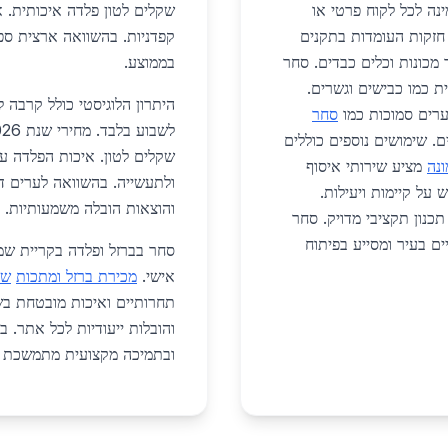
נה לכל לקוח פרטי או
שקלים לטון פלדה איכותית. א
 חזקות העומדות בתקנים
כונות וכלים כבדים. סחר
בממוצע.
ת כמו כבישים וגשרים.
היתרון הלוגיסטי כולל קרבה 
ערים סמוכות כמו
סחר
. שימושים נוספים כוללים
שקלים לטון. איכות הפלדה עו
ונה
מציע שירותי איסוף
ולתעשייה. בהשוואה לערים ד
מים מתעדכנים לשנת 2026 עם דגש על קיימות ויעילות.
והוצאות הובלה משמעותיות.
כנון תקציבי מדויק. סחר
ם בעיר ומסייע בפיתוח
סחר בברזל ופלדה בקריית שמ
אישי.
מכירת ברזל ומתכות
שי
והובלות ייעודיות לכל אתר. ב
ובתמיכה מקצועית מתמשכת לפ