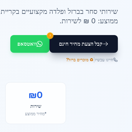
שירותי
סחר בברזל ופלדה
מקצועיים ב
קריית 
ממוצע:
0
₪ ל
שירות
.
!
קבל הצעת מחיר חינם
וואטסאפ
|
חייגו עכשיו
♻️ מוכרים ברזל?
₪
0
שירות
*מחיר ממוצע