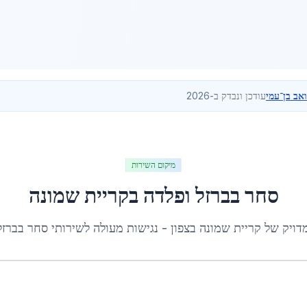
ואב בן־עמי
עודכן ונבדק ב-2026
מיקום השירות
סחר בברזל ופלדה
ב
קריית שמונה
דויק של
קריית שמונה
ב
צפון
- נגישות מעולה לשירותי
סחר בברזל