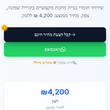
שירותי
חומרי בנייה מתכת
מקצועיים ב
קריית שמונה
,
צפון
. מחיר ממוצע:
4,200
₪ ל
לטון
.
!
קבל הצעת מחיר חינם
וואטסאפ
|
חייגו עכשיו
♻️ מוכרים ברזל?
₪
4,200
לטון
*מחיר ממוצע