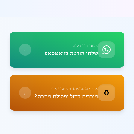
מענה תוך דקות
←
שלחו הודעה בוואטסאפ
מחירי מקסימום + איסוף מהיר
♻️
←
מוכרים ברזל ופסולת מתכת?