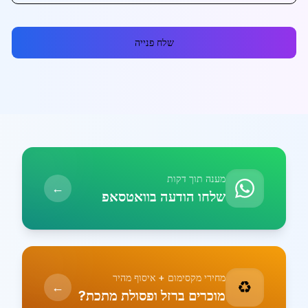
שלח פנייה
מענה תוך דקות
←
שלחו הודעה בוואטסאפ
מחירי מקסימום + איסוף מהיר
♻️
←
מוכרים ברזל ופסולת מתכת?