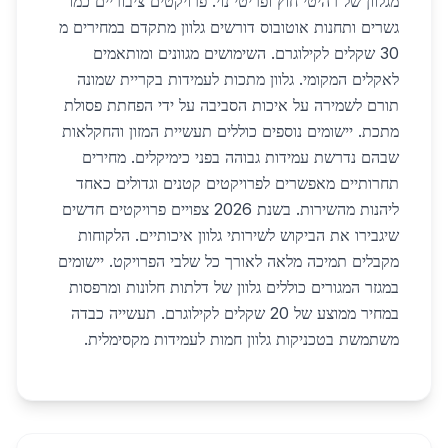
מגלוון של רהיטי חוץ ופריטי נוי. פרויקטים ציבוריים כמו
גשרים ותחנות אוטובוס דורשים גלוון מתקדם במחירים מ
30 שקלים לקילוגרם. השימושים מגוונים ומותאמים
לאקלים המקומי. גלוון מתכות לעמידות בקריית שמונה
תורם לשמירה על איכות הסביבה על ידי הפחתת פסולת
מתכת. יישומים נוספים כוללים תעשיית המזון והחקלאות
שבהם נדרשת עמידות גבוהה בפני כימיקלים. מחירים
תחרותיים מאפשרים לפרויקטים קטנים וגדולים כאחד
ליהנות מהשירות. בשנת 2026 צפויים פרויקטים חדשים
שיגבירו את הביקוש לשירותי גלוון איכותיים. הלקוחות
מקבלים תמיכה מלאה לאורך כל שלבי הפרויקט. יישומים
במגזר המגורים כוללים גלוון של דלתות חלונות ומרפסות
במחיר ממוצע של 20 שקלים לקילוגרם. תעשייה כבדה
משתמשת בטכניקות גלוון חמות לעמידות מקסימלית.