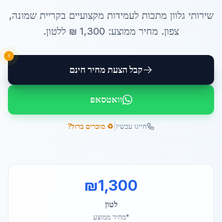
שירותי
גלוון מתכות לעמידות
מקצועיים ב
קריית שמונה
,
צפון
. מחיר ממוצע:
1,300
₪ ל
לטון
.
!
קבל הצעת מחיר חינם
וואטסאפ
|
חייגו עכשיו
♻️ מוכרים ברזל?
₪
1,300
לטון
*מחיר ממוצע