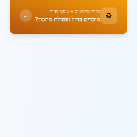
מחירי מקסימום + איסוף מהיר
♻️
←
מוכרים ברזל ופסולת מתכת?