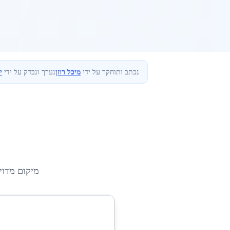
נכתב ותוחקר על ידי
מיכל רוזן
נערך ונבדק על ידי
י
מיקום מדוי