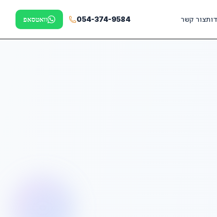
דות
צור קשר
054-374-9584
וואטסאפ