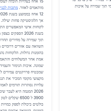
15 אחוז בעלויות הובלה לעומת מרכז הארץ.
 תוך שמירה על איכות
מותאמים לאזור.
מתכות לבניי
12 אחוז בממוצע בשנת 2026.
אך הלוגיסטיקה פחות יעילה. י
לקוחות אישי המאפשרים התאמ
בשנת 2026 הספקים 
השוואה עם אזורים דרומיים מ
בהזמנות גדולות. הלקוחות נה
אמת אחר המשלוחים והתאמה 
שמונה. איכות הגימור והעמי
שמבטיח פרויקטים עמידים לאו
מקצועי מקומי המכיר את תנא
עלויות נסתרות תורמים לאמון
2026 המגמה היא לעבר ש
3900 ל 6500 שקל
בולטים ביכולת לספק כמויות 
הזמנים. השוואה ארצית מראה