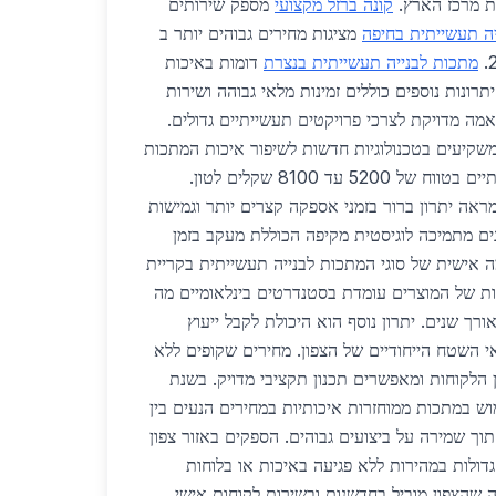
קונה ברזל מקצועי
מספק שירותים
ה תעשייתית בחיפה
מציגות מחירים גבוהים יותר ב
מתכות לבנייה תעשייתית בנצרת
דומות באיכות
תרונות נוספים כוללים זמינות מלאי גבוהה ושירות
ה מדויקת לצרכי פרויקטים תעשייתיים גדולים.
בצפון משקיעים בטכנולוגיות חדשות לשיפור איכות המתכות
תוך שמירה על מחירים תחרותיים בטווח של 5200 עד 8100 שקלים לטון.
ראה יתרון ברור בזמני אספקה קצרים יותר וגמישות
נים מתמיכה לוגיסטית מקיפה הכוללת מעקב בזמן
אישית של סוגי המתכות לבנייה תעשייתית בקריית
דות של המוצרים עומדת בסטנדרטים בינלאומיים מה
רך שנים. יתרון נוסף הוא היכולת לקבל ייעוץ
י השטח הייחודיים של הצפון. מחירים שקופים ללא
 הלקוחות ומאפשרים תכנון תקציבי מדויק. בשנת
ימוש במתכות ממוחזרות איכותיות במחירים הנעים בין
ים לטון תוך שמירה על ביצועים גבוהים. הספקים באזור צפון
גדולות במהירות ללא פגיעה באיכות או בלוחות
 שהצפון מוביל בחדשנות ובשירות לקוחות אישי.