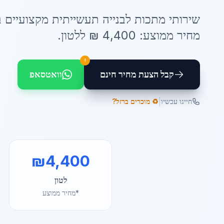
שירותי
מתכות לבנייה תעשייתית
מקצועיים ב
מחיר ממוצע:
4,400
₪ ל
לטון
.
!
קבל הצעת מחיר חינם
וואטסאפ
|
חייגו עכשיו
♻️ מוכרים ברזל?
₪
4,400
לטון
*מחיר ממוצע