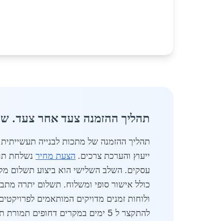
תהליך ההזמנה צעד אחר צעד. שלב
ייעוץ והערכת צרכים.
הצעת מחיר
עסקים. השלב השלישי הוא ביצוע תשלום מקדמה של 40 אחוז במחירים הנעים בין 4800 ל 
כולל אישור סופי ומשלוח. תשלום יתרה מת
ולוחות זמנים מדויקים המותאמים לפרויקטי
להתקצר ל 5 ימים במקרים דחופים תמורת תוספת של 8 אחוז. התהליך כולו מתועד ומאפשר מעקב מקוון לנוחות הלקוח.