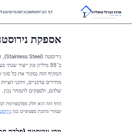
Skip to main content
דף הבית
מחשבונים
הנדסה
טבל
אספקת נירוסטה 2026: מדריך סוגים וס
נירו
כ־55 מיליון טון ייצור שנ
מחירים עדכניים, ותקני הציות
שלהם, ולספקים לתמחר נכון.
הדף הזה הוא חלק מפלטפורמת המי
ועמודי מתכת ספציפיים כגון
נירוסטה 
מהי נירוסטה (פלדה חס