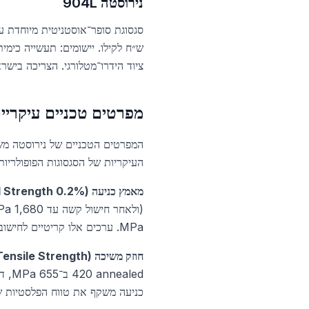
נירוסטה 904L
ש״ח לקילו. יישומים: תעשייה כימי
ציוד הידרו־מטלורגי. הצריכה בישראל נמוכה (כ־200 טון שנתי), אספקה מוזמנת מיצרנים אירופאיים
מפרטים טכניים עיקריי
המפרטים הטכניים של נירוסטה משת
העיקריות של הסגסוגות הפופולריות ביותר בשוק הישראלי
מאמץ כניעה (Yield Strength 0.2%):
MPa. ערכים אלו קריטיים לחישוב עובי מינימלי של קונסטרוקציות ומשקל עומסים של מיכלי לחץ.
חוזק משיכה (Ultimate Tensile Strength):
כניעה משקף את טווח הפלסטיות של