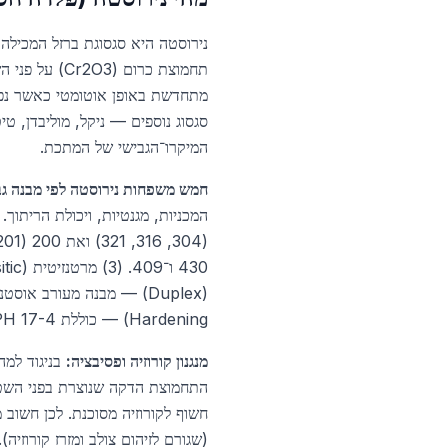
תחמוצת כרום
מתחדשת באופן אוטומטי כאשר נפגע
סגסוג נוספים — ניקל, מוליבדן, ט
המיקרו־הגבישי של המתכת.
חמש משפחות נירוסטה לפי מבנה גב
Hardening) — כוללת 17-4 PH ו־15-5 PH, בעלת חוזק הגבוה ביותר אחרי חישול.
מנגנון קורוזיה ופסיבציה:
בניגוד למה
התחמוצת הדקה שנוצרת בפני השטח.
חשוף לקורוזיה מסוכנת. לכן חשוב 
(שגורם לזיהום צולב ומזרז קורוזיה).