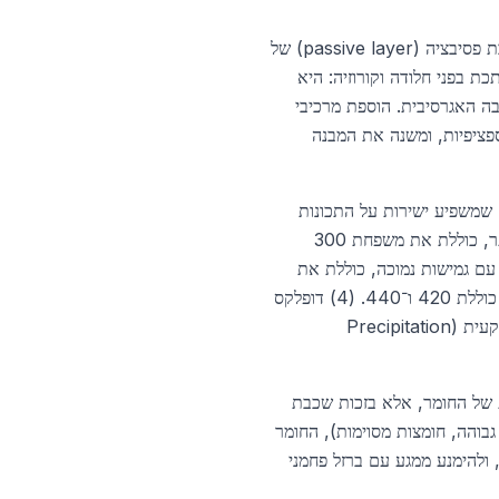
נירוסטה היא סגסוגת ברזל המכילה לפחות 10.5 אחוז כרום במסה, שהוא האחוז המינימלי הנדרש ליצירת שכבת פסיבציה (passive layer) של
המתכת בפני חלודה וקורוזיה: היא
בה האגרסיבית. הוספת מרכיבי
ספציפיות, ומשנה את המבנה
 שמשפיע ישירות על התכונות
המכניות, מגנטיות, ויכולת הריתוך. (1) אוסטניטית (Austenitic) — המבנה FCC, לא מגנטית, הגמישה ביותר, כוללת את משפחת 300
F) — מבנה BCC, מגנטית, קיטית יותר אך עם גמישות נמוכה, כוללת את
430 ו־409. (3) מרטנזיטית (Martensitic) — מבנה BCT, מגנטית, ניתנת לחישול תרמי (חזק אך שביר), כוללת 420 ו־440. (4) דופלקס
(Duplex) — מבנה מעורב אוסטניט־פריט ביחס 50:50, חוזק גבוה, כוללת 2205 ו־2507. (5) קשיחות משקעית (Precipitation
ת של החומר, אלא בזכות שכבת
בוהה, חומצות מסוימות), החומר
 ולהימנע ממגע עם ברזל פחמני