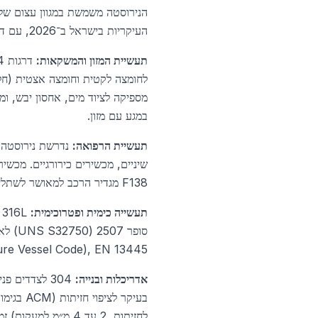
הנירוסטה משמשת במגוון עצום של 
העיקריות בישראל ב־2026, עם דגש על הסגסוגות המועדפות בכל קטגוריה.
תעשיית המזון והמשקאות:
במגע עם מזון.
תעשיית הרפואה:
F138 מגדיר הרכב למאושר לשתלים.
תעשייה כימית ופטרוכימית:
( Pressure Vessel Code), EN 13445
אדריכלות ובנייה:
לחזיתות, 2 עד 4 מ״מ למעקות) זמינה בעמודי המוצר הייעודיים.