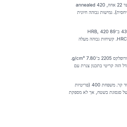
304 ו־316 ב־40 עד 60 אחוז (גמישות גבוהה מאוד), 430 ב־20 עד 22 אחוז, 420 annealed
וז, 17-4 PH H900 ב־10 אחוז (חזק אך שביר יחסית). גמישות גבוהה חיונית
304 ב־88 HRB (annealed) עד 40 HRC (work hardened), 316 דומה, 430 ב־89 HRB, 420
annealed ב־95 HRB ועד 60 HRC לאחר חישול, דופלקס 2205 ב־31 HRC, 17-4 PH H900 ב־44 HRC. קשיחות גבוהה מעלה
צפיפות לכל הסגסוגות בטווח 7.7 עד 8.0 גרם לסמ״ק, עם 304 ו־316 ב־8.00 g/cm³, ודופלקס 2205 ב־7.80 g/cm³.
: אוסטניט 17 על 10^-6/K, פריט 11 על 10^-6/K, דופלקס 13 על 10^-6/K. ההבדל הזה קריטי בתכנון צנרת עם
משפחת 300 (אוסטניטיות) — לא מגנטיות בממצב annealed, אך מגנטיות מעט לאחר עיבוד קר. משפחת 400 (פריטיות
 של סגסוגת בשטח, אך לא מספקת