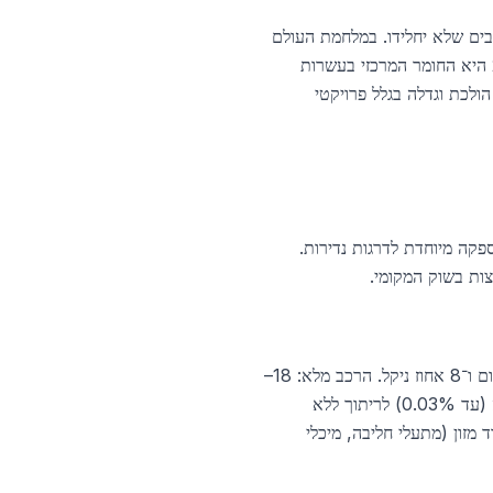
ליה, בשנת 1913, כשחיפש חומר לקני רובים שלא יחלידו. במלחמת העולם
הראשונה היא שימשה לכלי חיתוך, במהלך המאה ה־20 כבשה את תעשיית המזון והכלים הביתיים, וב־2026 היא החומר המרכזי בעשרות
ישראל היבוא השנתי עומד על כ־80,000 טון, עם צריכה הולכת וגדלה בגלל פרויקטי
ות בעולם, עם זמינות גבוהה ל־8 דרגות עיקריות ואספקה מיוחדת לדרגות נדירות.
צות בשוק המקומי.
הסגסוגת הפופולרית ביותר בעולם (כ־50 אחוז מכלל הנירוסטה שנמכרת), המכונה גם 18/8 בגלל 18 אחוז כרום ו־8 אחוז ניקל. הרכב מלא: 18–
20% Cr, 8–10.5% Ni, עד 0.08% C, 0.75% Si, 2% Mn. 304L היא הגרסה עם תכולת פחמן נמוכה (עד 0.03%) לריתוך ללא
לומיניום, ציוד מזון (מתעלי חליבה, מיכלי