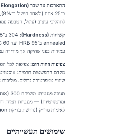
התארכות עד שבר (Elongation %):
לתהליכי עיצוב (עיגול, הטבעה עמו
קשיחות (Hardness):
עמידות בפני שחיקה אך מורידה עמידות לקר
צפיפות וזהות חום:
שינויי טמפרטורה גדולים. מוליכות חום: אוסטניט 15 W/m·K (נמוכה), פ
תגובה מגנטית:
ומרטנזיטיות) — מגנטיות תמיד. ד
לאימות מדויק (נדרשת בדיקת PMI — Positive Material Identification).
שימושים תעשייתיים