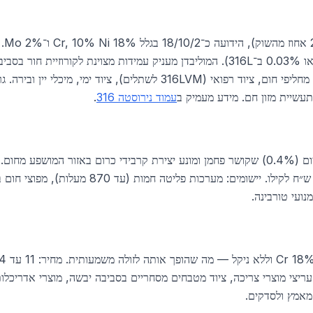
עשיית מזון חם. מידע מעמיק ב
עמוד נירוסטה 316
.
Ni, Ti = 5×C. מחיר: 20 עד 24 ש״ח לקילו. יישומים: מ
נועי טורבינה.
), עריצי מוצרי צריכה, ציוד מטבחים מסחריים בסביבה יבשה, מוצרי אדריכל
 מאמץ ולסדקים.