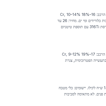
הסגסוגת השנייה בפופולריות (כ־20 אחוז מהשוק), הידועה כ־18/10/2 בגלל 18% Cr, 10% Ni ו־2% Mo. הרכב: 16–18% Cr, 10–14%
Ni, 2–3% Mo, עד 0.08% C (או 0.03% ב־316L). המוליבדן מעניק עמידות מצוינת לקורוזיית חור בסביבות כלורידים ומי ים. מחיר: 26 עד
32 ש״ח לקילו. יישומים: ציוד כימי, מחליפי חום, ציוד רפואי (316LVM לשתלים), ציוד ימי, מיכלי יין ובירה. גרסת 316Ti עם תוספת טיטניום
דומה ל־304 אך עם תוספת טיטניום (0.4%) שקושר פחמן ומונע יצירת קרבידי כרום באזור המושפע מחום. הרכב: 17–19% Cr, 9–12%
ערכות פליטה חמות (עד 870 מעלות), מפוצי חום בתעשייה הפטרוכימית, צנרת
סגסוגת פריטית (מגנטית) עם 16–18% Cr וללא ניקל — מה שהופך אותה לזולה משמעותית. מחיר: 11 עד 14 ש״ח לקילו. יישומים: כלי מטבח
ות פנים. לא מתאימה לסביבות