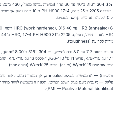
ב־25 אחוז (ולאחר חישול ב־8%), דופלקס 2205 ב־25 אח
קה) ולספיגת אנרגיית קריסה במבנים.
יעה (toughness).
מקדם התפשטות תרמית
ריט 25 W/m·K (גבוהה יותר).
ופלקס — מגנטית מעט בגלל השלב הפריטי. תכונה זו משמשת לזיהוי מהיר