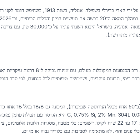
נירוסטה הומצאה על ידי הארי ברירלי בשפילד, אנג
תעשיות — רכב, תעופה, בנייה, רפואה, אנרגיה. ב
אנרגיה מתחדשת).
שוק הנירוסטה הישראלי מכסה את רוב הסגסוגות המקובל
כימי, תכונות עיקריות, ושימושים טיפוסיים לכל סגסוגת, לפי סדר הנפו
קורוזיה בין־גרגירית. מחיר ב־2026: 17 עד 22 ש״ח לקילו. יישומים: כלי מטבח, מסגרות חלונות א
לי פנים וחוץ. לא מתאימה לסביבות עם כלוריד גבוה או מי ים.