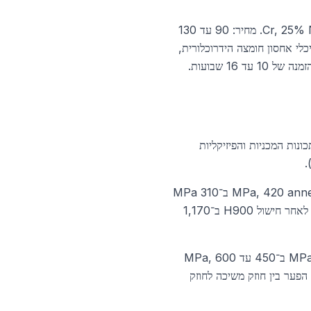
סגסוגת סופר־אוסטניטית מיוחדת עם עמידות קורוזיה גבוהה במיוחד. הרכב: 19% Cr, 25% Ni, 4.5% Mo, 1.5% Cu. מחיר: 90 עד 130
כלי אחסון חומצה הידרוכלורית,
ות המכניות והפיזיקליות
304 מציגה 205 MPa, 316 ב־205 MPa, 430 ב־205 MPa, 420 annealed ב־310 MPa
(ולאחר חישול קשה עד 1,680 MPa), דופלקס 2205 ב־450 MPa (כפול משל אוסטניט רגיל), 17-4 PH לאחר חישול H900 ב־1,170
304 ב־515 עד 620 MPa, 316 ב־515 עד 620 MPa, 430 ב־450 עד 600 MPa,
 annealed ב־655 MPa, דופלקס 2205 ב־620 עד 880 MPa, 17-4 PH H900 ב־1,310 MPa. הפער בין חוזק משיכה לחוזק