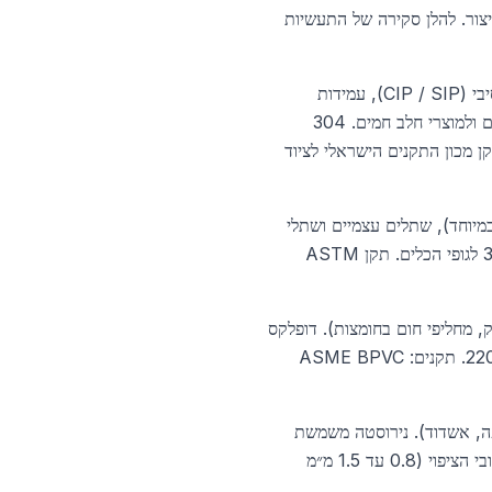
יצור. להלן סקירה של התעשיות
דרגות 304 ו־316L הן הסטנדרט בתעשייה זו, בזכות עמידות בפני ניקוי כימי אגרסיבי (CIP / SIP), עמידות
לחומצה לקטית וחומצה אצטית (חלב, יין, בירה), והיעדר מגע רעיל עם מזון. 316L משמשת למיצי פרי חומציים ולמוצרי חלב חמים. 304
 אחסון יבש, ומשטחי עבודה. התקנים הרלוונטיים: FDA (USA), EU 1935/2004, ו־תקן מכון התקנים הישראלי לציוד
— 316LVM (Vacuum Melted, עם הרכב נקי במיוחד), שתלים עצמיים ושתלי
שיניים, מכשירים כירורגיים. מכשירים כירורגיים רב־פעמיים עשויים לרוב מ־420 קשה (להבים חדים) או 304 לגופי הכלים. תקן ASTM
בי ביותר (טורי הזיקוק, מחליפי חום בחומצות). דופלקס
סופר 2507 (UNS S32750) לאסדות גז ונפט ימיות. במפעלי בתזן בישראל משתמשים בעיקר ב־316L ו־2205. תקנים: ASME BPVC
בערי חוף (תל אביב, חיפה, אשדוד). נירוסטה משמשת
בעיקר לציפוי חזיתות (ACM בגימור מלוטש), מעקות, מסגרות חלונות ומעליות, ודלתות. טבלה מפורטת של עובי הציפוי (0.8 עד 1.5 מ״מ