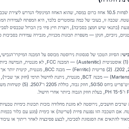
 (Cr2O3) על פני השטח. שכבה זו, בעובי של כמה נמומטרים בלבד, היא המפתח לעמידות 
ת (בתנאי שיש חמצן בסביבה), ויוצרת חיץ פיזי בין הברזל שבבסיס לסבי
יטניום, ניוביום, חנקן — משפרת תכונות מכניות, מגבירה עמידות בסביבות 
ישי:
הסיווג הטכני של סגסוגות נירוסטה מבוסס על המבנה המיקרו־הגבישי,
(304, 316, 321) ואת 200 (201, 202). (2) פריטית (erritic
 שרבים חושבים, נירוסטה לא מוגנת מחלודה בזכות תכונות כימיות טבעיו
 אם השכבה הזו נפגעת פיזית (שריטה) או כימית (מגע עם כלור בכמות ג
מאוד להתאים את הסגסוגת לסביבה, לבצע פסיבציה לאחר ריתוך או עיבוד,