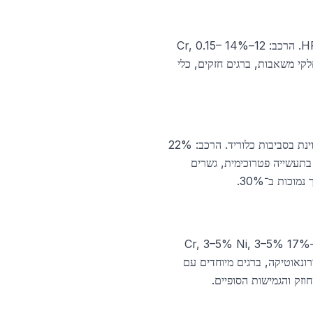
סגסוגת מרטנזיטית עם 12–14% Cr ועד 0.4% C, ניתנת לחישול תרמי להגעה לקשיחות של 50 עד 60 HRC. הרכב: 12–14% Cr, 0.15–
ח רפואיים, חלקי משאבות, ברגים חזקים, כלי
הסגסוגת הדופלקסית הפופולרית ביותר (UNS S32205), עם חוזק כפול מאוסטניט רגיל ועמידות קורוזיה מצוינת בסביבות כלוריד. הרכב: 22%
יות, מחליפי חום בתעשייה פטרוכימית, גשרים
כות ב־30%.
סגסוגת מקשיחות משקעית (Precipitation Hardening) עם חוזק יוצא דופן לאחר חישול תרמי. הרכב: 15–17% Cr, 3–5% Ni, 3–5%
 ציוד אוויירונאוטיקה, ברגים מיוחדים עם