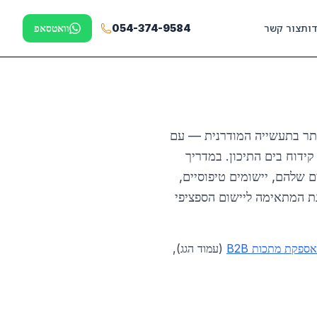
דות
צור קשר
054-374-9584
וואטסאפ
שובות ביותר בתעשייה המודרנית — עם
 קידוח בים התיכון. במדריך
ם בשוק הישראלי בשנת 2026, המפרטים הטכניים שלהם, יישומים טיפוסיים,
גת המתאימה ליישום הספציפי
אספקת מתכות B2B
(עמוד הגג),