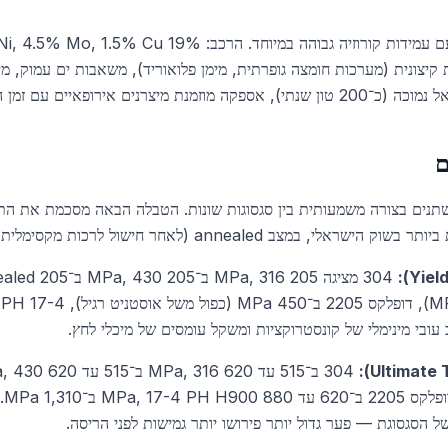
ת קיצונית (מערכות חומצה גופרתית, מימן פלואוריד), משאבות ים עמוק, מי
 עם זמן הזמנה של 10 עד 16 שבועות.
ם
נים בצורה משמעותית בין סגסוגות שונות. הטבלה הבאה מסכמת את התכונ
, במצב annealed (לאחר חישול לרכות מקסימלית).
420
 הסגסוגת — פער גדול יותר פירושו יותר גמישות לפני הריסה.