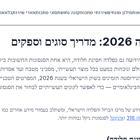
אות
מילון מונחים
שירותי מתכות
קונה נחושת
סוגי מתכות
אזורי שירות
בלוג
או
פקים
סטה (Stainless Steel), הידועה גם כפלדה חסינת חלודה, היא אחת הסגסוגות הח
תי בעולם ונוכחות כמעט בכל מוצר תעשייתי, מסכיני מטבח ועד אסדות
המקיף הזה נסקור את כל סוגי הנירוסטה הזמיני
 הבינלאומיים — כדי לאפשר לקונים תעשייתיים לבחור את הסגסו
דע של מרכז הברזל והפלדה הישראלי, ומשתלב בעמודי מידע אחרים כמו
316
ו
אינקונל
לסגסוגות ניקל גבוהות יותר.
ינת חלודה)