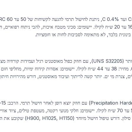
0.4% C, Mn 1% max. מחיר: 16 עד 20 ש״ח לקילו. יישומים: סכיני מטבח איכות, להבי ניתו
 בינונית בלבד, לא מתאימה לסביבות לחות או חומציות.
Cr, 5% Ni, 3% Mo, 0.15% N. מחיר: 38 עד 44 ש״ח לקילו. יישומים: אסדות קידוח ימ
, צנרת מי ים. יותר קשה לריתוך ועיבוד מאוסטניט, דורש מהירויות חיתוך נמו
Cu, Nb 0.15–0.45%. מחיר: 55 עד 70 ש״ח לקילו. יישומים: חלקי מנועי רקטה, מעטפת טילים,