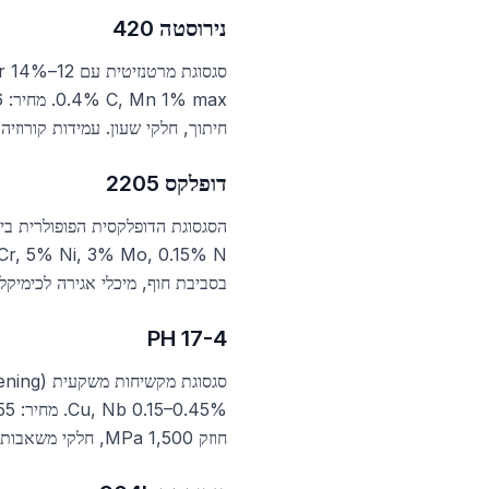
נירוסטה 420
חיתוך, חלקי שעון. עמידות קורוזיה
דופלקס 2205
בסביבת חוף, מיכלי אגירה לכימיקלים
17-4 PH
חוזק 1,500 MPa, חלקי משאבות סילון. דורש טיפול חישול מיוחד (H900, H1025, H1150) שקובע את החוזק והגמישות הסופיים.