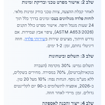
שלב 2: אישור מפרט טכני ובדיקת זמינות
לאחר קבלת ההצעה, צוות טכני בודק זמינות מלאי.
לוחות פלדה מגולוונים בעכו
זמינים בדרך כלל תוך
24 שעות מנמל חיפה. אישור מפרט כולל תקנים
(ASTM A653:2026), ציפוי אבץ ועמידות. אם
נדרש חיתוך, מציעים שירות ב
שירותי פלדה
. חוזה
דיגיטלי נחתם, זמן: 1-2 ימים.
שלב 3: תשלום וביטחונות
תשלום גמיש: 30% מקדמה (העברה
בנקאית/כרטיס), 70% במסירה. מחירים בשקלים,
ללא מע"מ נוסף. הנחות נפח: 10% מעל 20 טון.
ב-2026, אופציה לתשלומים ב-90 יום לקליינטים
גדולים. זמן: מיידי לאחר חוזה.
שלב 4: ייצור והכנה לאספקה