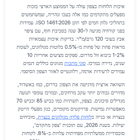
איכות הלוחות בצפון עולה על הממוצע הארצי בזכות
מפעלים מתקדמים כמו אלה בעכו ונהריה, שמשתמשים
בתהליכי גלוון חמים לפי תקן ISO 1461:2026. עמידות
בפני קורוזיה מגיעה ל-30 שנה בסביבת חוף, עם ציפוי
אבץ בעובי 120 גרם/מ"ר. בדיקות איכות עצמאיות
מראות פחת של פחות מ-0.5% בלוטות מגולוונים, לעומת
1-2% ביבוא זול מדרום. ספקים מציעים אחריות 10
שנים, נדירה במרכז.
סוגי מתכות
מגוונים כוללים דגמים
עמידים לרעידות אדמה, רלוונטיים לאזור הצפון הסיסמי.
השוואה ארצית מדגישה את הצפון: בדרום, כמו באשדוד,
מחירים גבוהים יותר עקב מרחקים, ובמרכז עומסי תנועה
מגדילים סיכונים. בצפון, תשתיות כמו כביש 85 וכביש 70
מאפשרות גמישות. פרויקטים מקומיים, כגון מפעלי הייטק
בנצרת או בנייה ב
לוחות פלדה מגולוונים בנצרת
, מוכיחים
יעילות. בשנת 2026, עם תוכנית 'צפון מתקדם',
סובסידיות ממשלתיות מפחיתות עלויות ב-8%. לקוחות