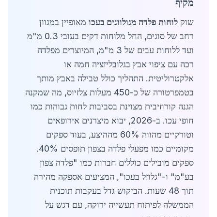
מקיף
שוק
לוחות פלדה מגולוונים בעכו
מאופיין במגוון
רחב של סוגים, החל מלוחות דקים בעובי 0.3 מ"מ
ועד ללוחות עבים של 3 מ"מ, המיוצרים מפלדה
רכה עם ציפוי אבץ בגלובליזציה חמה או
אלקטרוליטית. התהליך כולל טבילה באבץ מותך
בטמפרטורה של כ-450 מעלות צלזיוס, מה שמקנה
הגנה קורוזיבית מצוינת בסביבות לחות גבוהות כמו
חופי עכו. ב-2026, יבוא מיצרנים אירופאים
וטורקיים מהווה 60% מההיצע, בעוד ספקים
מקומיים כמו מפעלי פלדה בצפון תופסים 40%.
ספקים מובילים כוללים חברות כמו "פלדה צפון
בע"מ" ו-"גלוזל בעכו", המציעים אספקה מהירה
תוך 48 שעות. הביקוש גדל בעקבות תוכנית
הממשלה לפיתוח תעשייה ירוקה, עם דגש על