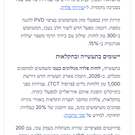
בסביבה מקומית. ל-
שירותי פלדה
.
קירות חוץ במפעלי מזון משתמשים בציפוי PVD להגנה
נוספת. דוגמה: מפעל חדש ליצור חלב בעכו, המשתמש
ב-300 טון לוחות. שילוב עם בידוד תרמי משפר יעילות
אנרגטית ב-15%.
יישומים בתעשייה ובחקלאות
בתעשייה,
לוחות פלדה מגולוונים בעכו
משמשים למחסנים
ומכלים. ב-2026, הקמת פארק תעשייה חדש דורשת
1,000 טון ללוחות גליים (פרופיל TCT). עמידות בפני
כימיקלים הופכת אותם אידיאליים למפעלי כימיה.
בחקלאות, צללות ומחסני תוצרת חקלאית באזורי נהריה
סמוכים משתמשים בהם, עם חיסכון של 20% בעלויות
תחזוקה. למידע על
סוגי מתכות
.
פרויקטים ספציפיים: שדרוג משתלות בעמק עכו, עם 200