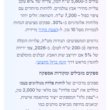
עולים כ-5,800 ש"ח לטון, עלייה של 8% עקב
עליית מחירי אבץ עולמיים. ללוחות מיוחדים עם
ציפוי כפול – 7,200 ש"ח. השוואה: זולים יותר
מלוחות אלומיניום ב-30%. ספקים מציעים הנחות
לכמויות מעל 10 טון. ל-
הצעת מחיר
מיידית.
גורמים המשפיעים: תנודות מט"ח, עלויות הובלה
מחיפה (כ-200 ש"ח לטון). ב-2026, צפי ירידה
של 5% אם יתייצב שוק האבץ. קבלנים מומלצים
להזמין מראש דרך
קונה ברזל מקצועי
.
ספקים מובילים ומקורות אספקה
ספקים מרכזיים של
לוחות פלדה מגולוונים בעכו
כוללים את "עכו פלדה" עם מלאי של 2,000 טון,
ו-"צפון גלוז" המספקים ייצור בהתאמה אישית.
יבואנים מחיפה מביאים מותגים כמו