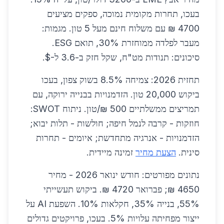
בעכו, תחרות מקומית נמוכה, ספקים מציעים
4700 ₪ עם משלוח חינם מעל 5 טון. מגמות:
מעבר לפלדה ממוחזרת 30%, תואם ESG.
סיכונים: תנודות מט"ח, שקל חזק ב-3.6 ל-$.
תחזית 2026: צמיחה 8.5% בשוק צפון, בעכו
ביקוש 20,000 טון. הזדמנויות בבנייה ירוקה, עם
תמריצים ממשלתיים 500 ₪/טון. ניתוח SWOT:
חוזקות - קרבה לנמל חיפה; חולשות - תלות יבוא;
הזדמנויות - אנרגיה מתחדשת; איומים - תחרות
סינית.
הצעת מחיר
זמינה מיידית.
נתונים מפורטים: חודש ינואר 2026 - מחיר
4650 ₪; פברואר 4720 ₪. ביקוש תעשייתי
55%, בנייה 35%, חקלאות 10%. השפעת AI על
ייצור מפחיתה עלויות 5%. בעכו, פרויקטים גדולים