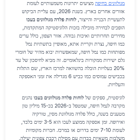
מגולוונים בחיפה
מציעים יתרונות משמעותיים לעומת
אזורים אחרים בארץ. בשנת 2026, עם עליית הביקוש
לתעשיית הבנייה והייצור,
לוחות פלדה מגולוונים בעכו
הופכים לבחירה מובילה בזכות הלוגיסטיקה המתקדמת,
מחירים תחרותיים ואיכות גבוהה. אזור הצפון, כולל ערים
כמו חיפה, נצרת וקריית אתא, מאופיין בתשתיות נמל
מפותחות כמו נמל חיפה, שמאפשרות יבוא מהיר של חומרי
גלם ישירות ממקורות בינלאומיים. זה מביא לחיסכון של עד
20% בעלויות הובלה בהשוואה למרכז הארץ, שם התלות
בכבישים עמוסים כמו כביש 6 מגדילה את זמני האספקה
והעלויות.
לוגיסטית, ספקים של
לוחות פלדה מגולוונים בעכו
נהנים
מקרבה לנמל חיפה, שמטפל ב-2026 בכ-15 מיליון טון
מטענים בשנה, כולל פלדה מגולוונת מסין, טורקיה
ואירופה. זמן אספקה ממוצע לעכו הוא 3-5 ימים בלבד,
לעומת 7-10 ימים בדרום או במרכז. חברות מקומיות
משלבות משאיות כבדות עם מסילת רכבת צפונית יעילה,