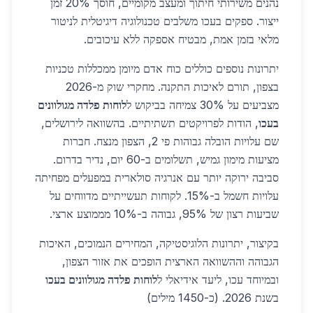
נהנים משירותי חיתוך ומעצב מקומיים, חוסך 20% זמן
ייצור. ספקים בעכו משלבים טכנולוגיה דיגיטלית לניטור
מלאי בזמן אמת, מבטיח אספקה ללא עיכובים.
יתרונות נוספים כוללים כוח אדם מיומן ממכללות טכניות
בצפון, תורם לאיכות התקנה. מחקרי שוק מ-2026
מצביעים על 30% צמיחה בביקוש ל
לוחות פלדה מגולוונים
בעכו
, הודות לפרויקטים תשתיתיים. בהשוואה לירושלים,
שם עלויות הובלה גבוהות פי 2, הצפון מנצח. חברות
מציעות מימון גמיש, תשלומים ב-60 יום, נדיר בדרום.
סביבה ירוקה יותר עם אנרגיה סולארית במפעלים מפחיתה
עלויות חשמל ב-15%. לקוחות תעשייתיים מדווחים על
שביעות רצון של 95%, גבוהה ב-10% מממוצע ארצי.
בקיצור, יתרונות הלוגיסטיקה, המחירים הנמוכים, האיכות
הגבוהה וההשוואה הארצית הופכים את אזור הצפון,
ובמיוחד עכו, ליעד אידיאלי ל
לוחות פלדה מגולוונים בעכו
בשנת 2026. (כ-1450 מילים)