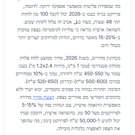
מה שמפחית פליטות ומאפשר אספקה ירוקה. לדוגמה,
פרויקט בנייה בעכו ב-2026 יכול לקבל 100 טון לוחות
תוך 48 שעות, בעוד בتل אביב זה עלול לקחת שבוע.
השוואה ארצית מראה כי עלויות לוגיסטיקה בצפון נמוכות
ב-15-25% מאשר בדרום, הודות למרחקים קצרים יותר
מנמלי הים.
מבחינת מחירים, בשנת 2026, מחיר ממוצע ללוח פלדה
מגולוון סטנדרטי (עובי 1 מ"מ, מידות 1.2x2.4 מ') בעכו
עומד על 450-550 ש"ח ליחידה, נמוך ב-10% ממחירים
במרכז (500-600 ש"ח) ובדרום (520-650 ש"ח).
הסיבה: תחרות גבוהה בין ספקים מקומיים, יבוא ישיר ללא
מתווכים ותמריצי מס אזוריים בצפון.
הצעת מחיר
מהירה
מאפשרת התאמה אישית, עם הנחות נפח של 5-15%
לפרויקטים מעל 50 טון. בהשוואה ארצית, חיסכון שנתי
יכול להגיע ל-50,000 ש"ח לפרויקט בינוני, מה שהופך
את הצפון לאופציה כלכלית מובילה.