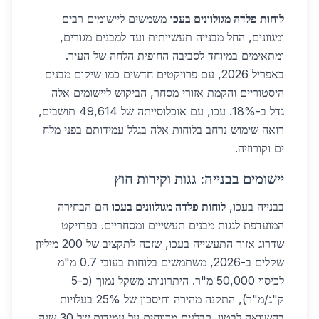
לוחות פלדה מגולוונים בעכו
משמשים ליישומים רבים
ומגוונים, החל מבנייה תעשייתית ועד למבנים מגורים,
ומתאימים במיוחד לסביבה החופית הלחה של העיר.
באפריל 2026, עם פרויקטים חדשים כמו שיקום מבנים
היסטוריים והקמת אזורי מסחר, הביקוש ליישומים אלה
גדל ב-18%. עכו, עם אוכלוסייתה של 49,614 תושבים,
רואה שימוש נרחב בלוחות אלה בגלל עמידותם בפני מלח
ים וקורוזיה.
יישומים בבנייה: גגות וקירות חוץ
בבנייה בעכו,
לוחות פלדה מגולוונים בעכו
הם הבחירה
המועדפת לגגות מבנים תעשייים ומסחריים. בפרויקט
שדרוג אזור התעשייה בעכו, שזכה לתקציב של 200 מיליון
שקלים ב-2026, משתמשים בלוחות בעובי 0.7 מ"מ
לכיסוי 50,000 מ"ר. היתרונות: משקל נמוך (כ-5
ק"ג/מ"ר), התקנה מהירה וחיסכון של 25% בעלויות
בהשוואה לבטון. קבלנים מדווחים על עמידות של 30 שנה