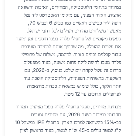
במיוחד בתחומי הלוגיסטיקה, המחירים, האיכות והשוואה
ארצית. האזור הצפוני, עם מיקומו האסטרטגי ליד נמל
חיפה וליד כבישים ראשיים כמו כביש 6 וכביש 70,
מאפשר משלוחים מהירים ויעילים לכל רחבי ישראל.
ספקים מקומיים של פרופילי פלדה בעכו חוסכים זמן ומזער
את עלויות ההובלה, מה שהופך אותם לבחירה מועדפת
עבור קבלנים ובונים באזור. לדוגמה, משלוח של פרופילי
פלדה מעכו לחיפה לוקח פחות משעה, בעוד ממפעלים
בדרום זה עלול לקחת יום שלם. בנוסף, ב-2026, עם
השקעות בתשתיות הצפוניות, הלוגיסטיקה הופכת עוד
יותר חלקה, כולל שימוש במשאיות כבדות מותאמות
לפרופילים ארוכים עד 12 מטר.
מבחינת מחירים, ספקי פרופילי פלדה בעכו מציעים תמחור
תחרותי במיוחד בשנת 2026, עם מחירים נמוכים
בכ-15% בהשוואה למרכז הארץ. פרופילי IPE במשקל 10
ק"ג למטר עולים כ-45 ש"ח למטר, בעוד בראשון לציון