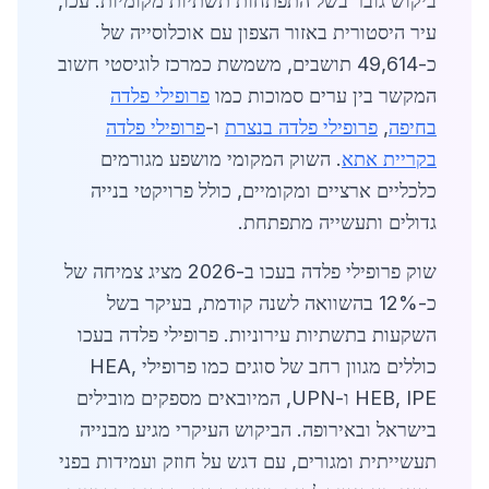
ביקוש גובר בשל התפתחות תשתיות מקומיות. עכו,
עיר היסטורית באזור הצפון עם אוכלוסייה של
כ-49,614 תושבים, משמשת כמרכז לוגיסטי חשוב
המקשר בין ערים סמוכות כמו
פרופילי פלדה
בחיפה
,
פרופילי פלדה בנצרת
ו-
פרופילי פלדה
בקריית אתא
. השוק המקומי מושפע מגורמים
כלכליים ארציים ומקומיים, כולל פרויקטי בנייה
גדולים ותעשייה מתפתחת.
שוק פרופילי פלדה בעכו ב-2026 מציג צמיחה של
כ-12% בהשוואה לשנה קודמת, בעיקר בשל
השקעות בתשתיות עירוניות. פרופילי פלדה בעכו
כוללים מגוון רחב של סוגים כמו פרופילי HEA,
HEB, IPE ו-UPN, המיובאים מספקים מובילים
בישראל ובאירופה. הביקוש העיקרי מגיע מבנייה
תעשייתית ומגורים, עם דגש על חוזק ועמידות בפני