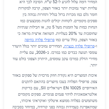
המחיר דומה עלול להגיע ל-52 ש"ח. הסיבה לכך היא
עלויות ייצור נמוכות יותר באזור הצפון, קרבה למקורות
חומר גלם כמו מכרות ברזל בגליל ותחרות גבוהה בין
ספקים מקומיים. לקוחות יכולים להנות ממבצעים כמו
הנחות כמות על הזמנות מעל 5 טון, או חבילות שנתיות
שחוסכות עד 20% בעלויות. השוואה ארצית מראה כי
באזור הצפון, כולל ערים כמו
פרופילי פלדה בחיפה
ו-
פרופילי פלדה בנצרת
, המחירים נמוכים יותר בגלל היעדר
עומסי תנועה כבדים כמו במרכז. ב-2026, עם עליית
מחירי הדלק במרכז עקב עומסים, היתרון הצפוני בולט עוד
יותר.
איכות המוצרים היא נקודת חוזק מרכזית של ספקים באזור
צפון. פרופילי הפלדה בעכו מיוצרים בהתאם לתקנים
האירופיים EN 10025 וישראליים SII, עם בדיקות
אולטראסאוניות לזיהוי פגמים פנימיים. ספקים מקומיים
משתמשים בפלדה ממוצא איטלקי ואוקראיני איכותי,
שמתאפיינת בעמידות גבוהה בפני קורוזיה, במיוחד בסביבה