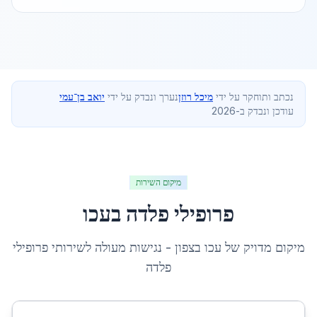
נכתב ותוחקר על ידי
מיכל רוזן
נערך ונבדק על ידי
יואב בן־עמי
עודכן ונבדק ב-2026
מיקום השירות
פרופילי פלדה
ב
עכו
מיקום מדויק של
עכו
ב
צפון
- נגישות מעולה לשירותי
פרופילי
פלדה