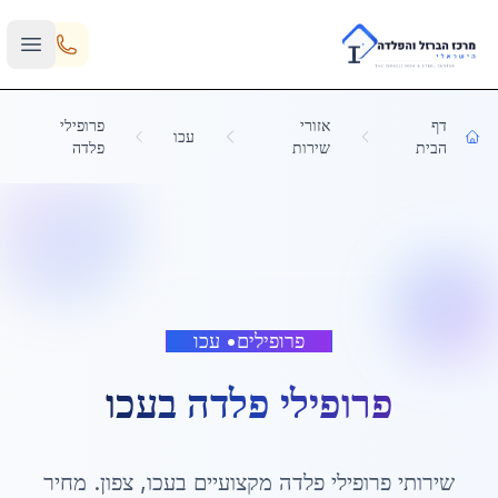
Skip to main content
דף
אזורי
פרופילי
עכו
הבית
שירות
פלדה
פרופילים
•
עכו
פרופילי פלדה
ב
עכו
שירותי
פרופילי פלדה
מקצועיים ב
עכו
,
צפון
. מחיר