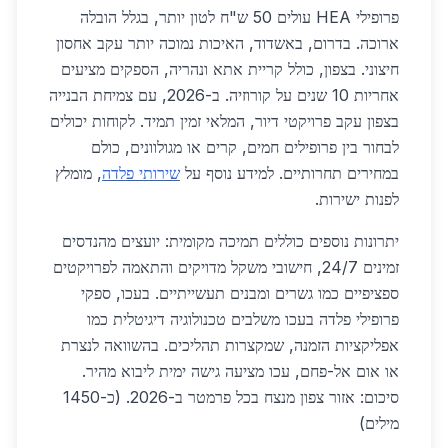
פרופילי HEA עולים 50 ש"ח לטון יותר, בגלל הובלה
ארוכה. בדרום, באשדוד, האיכות נמוכה יותר עקב אחסון
חיצוני. בצפון, כולל קריית אתא ונהריה, הספקים מציעים
אחריות 10 שנים על קורוזיה. ב-2026, עם צמיחת הבנייה
בצפון עקב פרויקטי דיור, המלאי זמין תמיד. לקוחות יכולים
לבחור בין פרופילים חמים, קרים או מגולוונים, כולם
במחירים תחרותיים. למידע נוסף על
שירותי פלדה
, מומלץ
לפנות ישירות.
יתרונות נוספים כוללים תמיכה מקומית: יועצים מהנדסים
זמינים 24/7, חישובי משקל מדויקים והתאמה לפרויקטים
ספציפיים כמו גשרים ומבנים תעשייתיים. בעכו, ספקי
פרופילי פלדה בעכו משלבים טכנולוגיה דיגיטלית כמו
אפליקציות הזמנה, שמקצרות תהליכים. בהשוואה לנצרת
או אום אל-פחם, עכו מציעה גישה ימית ליבוא מהיר.
סיכום: אזור צפון מנצח בכל פרמטר ב-2026. (כ-1450
מילים)