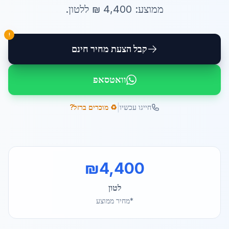
ממוצע:
4,400
₪ ל
לטון
.
!
קבל הצעת מחיר חינם
וואטסאפ
|
חייגו עכשיו
♻️ מוכרים ברזל?
₪
4,400
לטון
*מחיר ממוצע