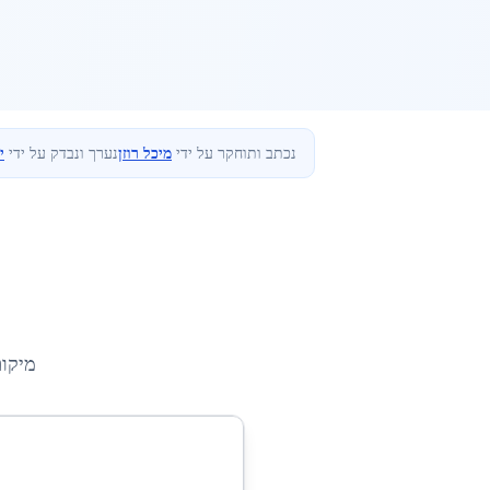
נכתב ותוחקר על ידי
מיכל רוזן
נערך ונבדק על ידי
י
מיקו