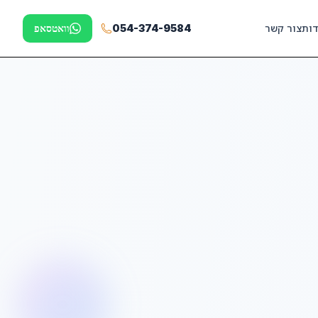
דות
צור קשר
054-374-9584
וואטסאפ