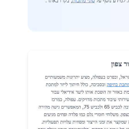
. למידע נוסף על
סוגי מתכות
, בקרו באתר.
ר צפון
צפון בישראל, ובפרט בעפולה, מציע יתרונות משמעותיים
למתכת בחיפה
ובסביבה, כולל חיתוך לייזר למתכת
 באזור זה הופכת אותו ליעד אידיאלי עבור
ירותי עיבוד מתכות מדויקים. עפולה, כמרכז
תעשייתי מתפתח, נהנית מקרבה לכביש 65 ולכביש 75, המאפשרים גישה מהירה
פון. משלוחי חומרי גלם כמו פלדה ופחים מגיעים
בד, מה שמקצר את זמני הייצור ומפחית עלויות תפעוליות.