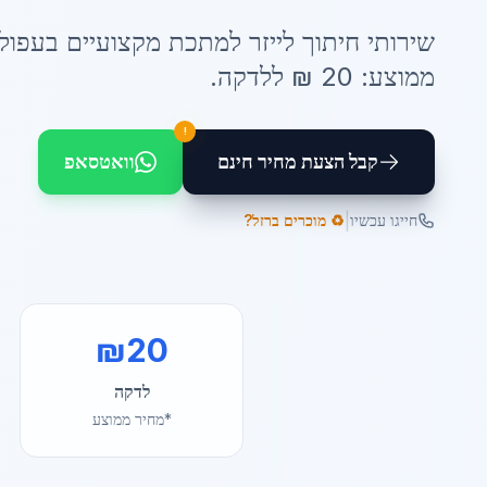
שירותי
חיתוך לייזר למתכת
מקצועיים ב
עפול
ממוצע:
20
₪ ל
לדקה
.
!
קבל הצעת מחיר חינם
וואטסאפ
|
חייגו עכשיו
♻️ מוכרים ברזל?
₪
20
לדקה
*מחיר ממוצע