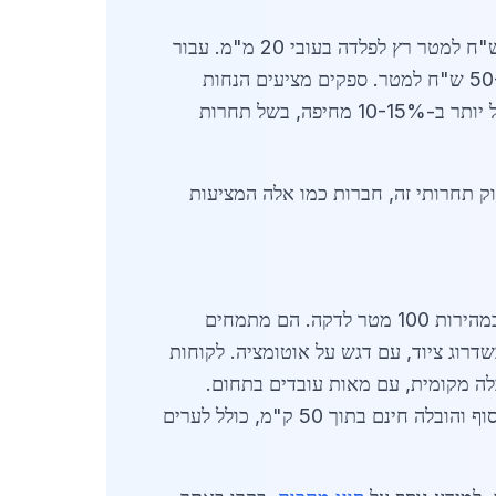
באפריל 2026, מחירי חיתוך לייזר למתכת בעפולה נעים בין 45 ש"ח למטר רץ לפלדה בעובי 1 מ"מ ועד 180 ש"ח למטר רץ לפלדה בעובי 20 מ"מ. עבור
נירוסטה, המחירים גבוהים יותר: 60-220 ש"ח למטר, תלוי בעובי ובמורכבות הצורה. אלומיניום חתוך ב-50-150 ש"ח למטר. ספקים מציעים הנחות
לכמויות גדולות, עד 20% לפרויקטים מעל 100 מטר. בהשוואה לערים סמוכות, חיתוך לייזר למתכת בעפולה זול יותר ב-10-15% מחיפה, בשל תחרות
ספקי חיתוך לייזר למתכת בעפולה כוללים חברות ותיקות עם מכונות Trumpf ו-Bystronic, המספקות חיתוך במהירות 100 מטר לדקה. הם מתמחים
יליוני שקלים בשדרוג ציוד, עם דגש על אוטומציה. לקוחות
לה מקומית, עם מאות עובדים בתחום.
בשנת 2026, צפויה כניסת טכנולוגיות AI לשיפור דיוק חיתוך, מה שיגביר את התחרותיות. הספקים מציעים איסוף והובלה חינם בתוך 50 ק"מ, כולל לערים