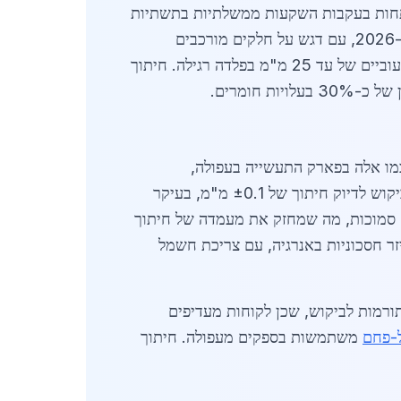
פתחות בעקבות השקעות ממשלתיות בתשתיות
צפוניות. על פי נתוני לשכת המסחר בעפולה, מספר הפרויקטים שדורשים חיתוך לייזר עלה ב-20% בהשוואה ל-2026, עם דגש על חלקים מורכבים
למבנים תעשייתיים. הספקים המקומיים מציעים מכונות לייזר מתקדמות מסוג Fiber Laser, המסוגלות לחתוך עוביים של עד 25 מ"מ בפלדה רגילה. חיתוך
 חומרים.
מו אלה בפארק התעשייה בעפולה,
משתמשים בשירותים אלה לייצור רכיבים למכונות חקלאיות ולמבני פלדה. ב-2026, צפויה עלייה של 25% בביקוש לדיוק חיתוך של ±0.1 מ"מ, בעיקר
ם סמוכות, מה שמחזק את מעמדה של חיתוך
יזר חסכוניות באנרגיה, עם צריכת חשמל
רמות לביקוש, שכן לקוחות מעדיפים
ל-פחם
משתמשות בספקים מעפולה. חיתוך