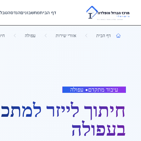
Skip to main content
דף הבית
מחשבונים
הנדסה
טבל
דף הבית
אזורי שירות
עפולה
חית
עיבוד מתקדם
•
עפולה
חיתוך לייזר למתכ
ב
עפולה