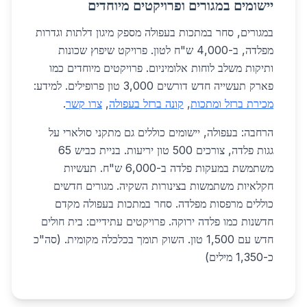
יישומים במגורים ופרויקטים מיוחדים
במגורים, סחר במתכות בעפולה מספק מיגון דלתות וגדרות
מפלדה, ב-4,000 ש"ח לטון. פרויקט שיפוץ שכונות
ותיקות משלב לוחות אלומיניום. פרויקטים מיוחדים כמו
פארק תעשייה חדש דורשים 3,000 טון פרופילים. למידע:
מכירת ברזל ומתכות
,
קונה ברזל בעפולה
,
צרו קשר
.
הרחבה: בעפולה, יישומים כוללים גם מתקני סולארי על
גגות פלדה, צורכים 500 טון יריעות. בניית כביש 65
משתמשת במעקות פלדה ב-6,000 ש"ח. תעשיות
חקלאיות משתמשות בצינורות השקיה. מגורים חדשים
כוללים מרפסות מפלדה. סחר במתכות בעפולה מקדם
חדשנות כמו פלדה ירוקה. פרויקטים עתידיים: בית חולים
חדש עם 1,500 טון. השוק תומך בכלכלה מקומית. (סה"כ
כ-1,350 מילים)