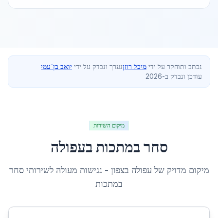
נכתב ותוחקר על ידי
מיכל רוזן
נערך ונבדק על ידי
יואב בן־עמי
עודכן ונבדק ב-2026
מיקום השירות
סחר במתכות
ב
עפולה
מיקום מדויק של
עפולה
ב
צפון
- נגישות מעולה לשירותי
סחר
במתכות