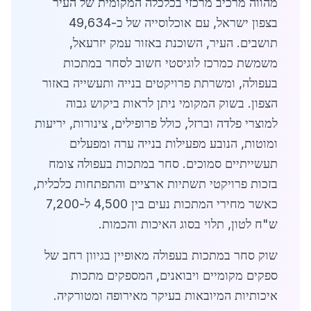
מהווה מרכיב מרכזי בכלכלה המקומית של העיר
בצפון ישראל, עם אוכלוסייה של כ-49,634
תושבים. העיר, השוכנת באזור עמק יזרעאל,
משמשת כמרכז לוגיסטי חשוב לסחר במתכות
בעפולה, ומשרתת פרויקטים בנייה ותעשייה באזור
הצפון. בשוק המקומי ניתן לראות ביקוש גבוה
למוצרי פלדה וברזל, כולל פרופילים, צינורות, יריעות
ומוטות, הנובע מפעילות בנייה ערה ומפעלים
תעשייתיים סמוכים. סחר במתכות בעפולה צומח
בזכות פרויקטי תשתיות ארציים והתפתחות כלכלית,
כאשר מחירי המתכות נעים בין 4,500 ל-7,200
ש"ח לטון, תלוי בסוג האיכות והכמות.
שוק סחר במתכות בעפולה מאופיין בגיוון רחב של
ספקים מקומיים ויבואנים, המספקים מתכות
איכותיות המיובאות בעיקר מאירופה ומטורקיה.