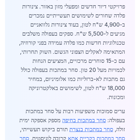
פרויקטי דיור חדשים ומפעלי מזון באזור. צינורות
פלדה שחורים לשימושים תעשייתיים נמכרים
ב-4,900 ש"ח לטון, בעוד צינורות גלוואניים
מגיעים ל-5,500 ש"ח. ספקים בעפולה משלבים
טכנולוגיות חדשות כמו פלדה עמידה בפני קורוזיה,
המתאימה לאקלים הצפוני הגשום. השוק תחרותי,
עם כ-15 סוחרים מרכזיים, המציעים הנחות
לכמויות מעל 20 טון. סחר במתכות בעפולה כולל
גם מתכות לא-ברזליות כמו אלומיניום, במחיר
18,000 ש"ח לטון, לשימושים באלקטרוניקה
ומכונות.
ערים סמוכות משפיעות רבות על סחר במתכות
בעפולה:
סחר במתכות בחיפה
מספק אספקה ימית
זולה,
סחר במתכות בנצרת
תורם ביקוש תעשייתי,
סחר במתכות בקריית אתא
קרובה לוגיסטית,
סחר