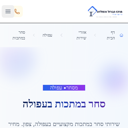
Skip to main content
דף
אזורי
סחר
עפולה
הבית
שירות
במתכות
מסחר
•
עפולה
סחר במתכות
ב
עפולה
שירותי
סחר במתכות
מקצועיים ב
עפולה
,
צפון
. מחיר