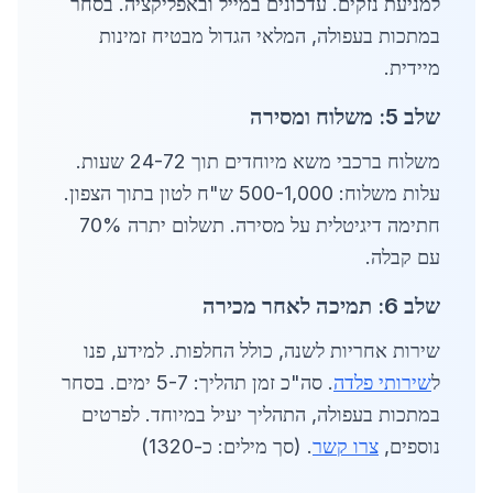
למניעת נזקים. עדכונים במייל ובאפליקציה. בסחר
במתכות בעפולה, המלאי הגדול מבטיח זמינות
מיידית.
שלב 5: משלוח ומסירה
משלוח ברכבי משא מיוחדים תוך 24-72 שעות.
עלות משלוח: 500-1,000 ש"ח לטון בתוך הצפון.
חתימה דיגיטלית על מסירה. תשלום יתרה 70%
עם קבלה.
שלב 6: תמיכה לאחר מכירה
שירות אחריות לשנה, כולל החלפות. למידע, פנו
ל
שירותי פלדה
. סה"כ זמן תהליך: 5-7 ימים. בסחר
במתכות בעפולה, התהליך יעיל במיוחד. לפרטים
נוספים,
צרו קשר
. (סך מילים: כ-1320)