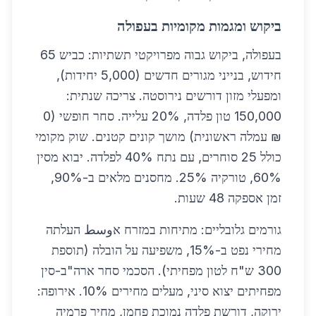
ביקוש ומגמות מקומיות בעפולה
בעפולה, ביקוש גבוה מפרויקטי תשתיות: כביש 65
חידוש, בנייני מגורים חדשים (5,000 יחידות),
ומפעלי מזון דורשים נירוסטה. צריכה שנתית:
150,000 טון פלדה, 20% עלייה. סחר חופשי (0
₪ עמלה ראשונית) מושך קונים קטנים. שוק מקומי
כולל 25 סוחרים, עם נתח 40% לפלדה. יבוא מסין
60%, טורקיה 25%. מחסנים מלאים ב-90%,
זמן אספקה 48 שעות.
גורמים גלובליים: מתיחות במזרח אوسط העלתה
מחירי נפט ב-15%, משפיעה על הובלה (תוספת
300 ש"ח לטון מפחיתי). הסכמי סחר ארה"ב-סין
מפחיתים יצוא סיני, מעלים מחירים 10%. אירופה:
ירוקה, דורשת פלדה נמוכת פחמן, מחיר פרמיה