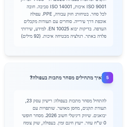
ISO 9001 איכות, ISO 14001 סביבה. חובה
לכל סחר. בטיחות: חוק עבודה, PPE. עפולה
אוכפת דרך עירייה. סוחרים עם תעודות מקבלים
העדפה. בדיקות יבוא EN 10025. למידע, שירותי
פלדה באתר. רגולציה מבטיחה איכות. (92 מילים)
איך מתחילים מסחר מתכות בעפולה?
5
להתחיל מסחר מתכות בעפולה: רישיון עסק 23,
תעודת תקנים, מחסן מאושר. שותפויות עם
יבואנים. שיווק דיגיטלי חשוב 2026. מסחר חופשי
0 ש"ח עוזר. ייעוץ חינם זמין. בעפולה, שוק צומח