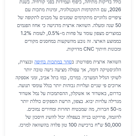
כולל בדיקות מתיחה, כיפוף ועמידות בפני קורוזיה. בשנת
2026, עם התקדמות הטכנולוגיה, זמינות מתכות עם
ציפויים גלווניים מתקדמים שמגנים על מבנים לתקופה של
50 שנה ומעלה. השוואה ארצית מדגישה כי אחוז הפגמים
במוצרים מצפון עומד על פחות מ-0.5%, לעומת 1.2%
בממוצע הארצי. זה נובע מהשקעות במחסנים מקורים
ומכונות חיתוך CNC מדויקות.
השוואה ארצית מפורטת: ב
סחר במתכות בחיפה
ובנצרת,
הלוגיסטיקה דומה, אך עפולה מציעה גישה טובה יותר
לשוקי הגליל המערבי. במרכז, כמו בתל אביב, זמני אספקה
ארוכים פי שניים ועלויות גבוהות יותר בגלל עומסי תנועה.
בדרום, באשדוד או אשקלון, ההסתמכות על נמל אשדוד
מגדילה עלויות יבוא. בצפון, הרשת הספקים כוללת יותר
מ-50 חברות, מה שמבטיח תחרות ומחירים נמוכים.
לדוגמה, פרויקט בנייה בעפולה יכול להשיג חיסכון של
50,000 ש"ח ברכישת 100 טון פלדה בהשוואה למרכז.