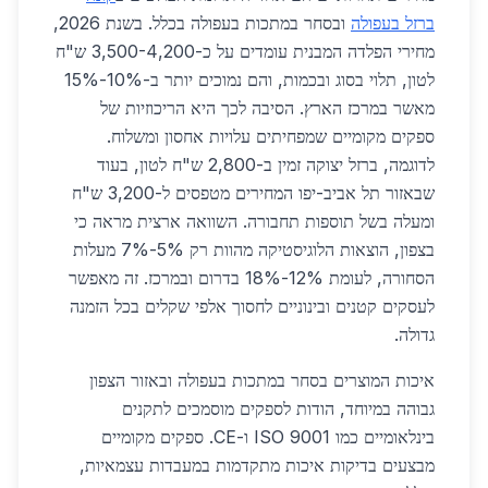
ברזל בעפולה
ובסחר במתכות בעפולה בכלל. בשנת 2026,
מחירי הפלדה המבנית עומדים על כ-3,500-4,200 ש"ח
לטון, תלוי בסוג ובכמות, והם נמוכים יותר ב-10%-15%
מאשר במרכז הארץ. הסיבה לכך היא הריכוזיות של
ספקים מקומיים שמפחיתים עלויות אחסון ומשלוח.
לדוגמה, ברזל יצוקה זמין ב-2,800 ש"ח לטון, בעוד
שבאזור תל אביב-יפו המחירים מטפסים ל-3,200 ש"ח
ומעלה בשל תוספות תחבורה. השוואה ארצית מראה כי
בצפון, הוצאות הלוגיסטיקה מהוות רק 5%-7% מעלות
הסחורה, לעומת 12%-18% בדרום ובמרכז. זה מאפשר
לעסקים קטנים ובינוניים לחסוך אלפי שקלים בכל הזמנה
גדולה.
איכות המוצרים בסחר במתכות בעפולה ובאזור הצפון
גבוהה במיוחד, הודות לספקים מוסמכים לתקנים
בינלאומיים כמו ISO 9001 ו-CE. ספקים מקומיים
מבצעים בדיקות איכות מתקדמות במעבדות עצמאיות,