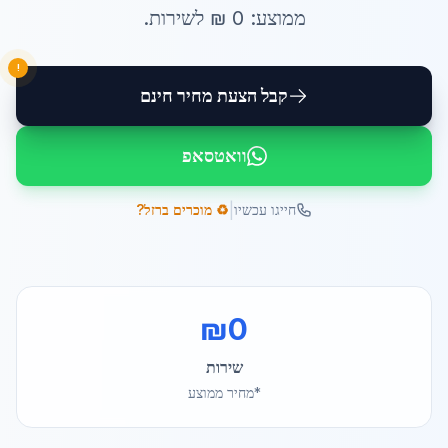
ממוצע:
0
₪ ל
שירות
.
!
קבל הצעת מחיר חינם
וואטסאפ
|
חייגו עכשיו
♻️ מוכרים ברזל?
₪
0
שירות
*מחיר ממוצע