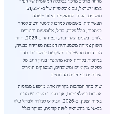
מהווה מרכיב מרכזי בכלכלה המקומית של העיר
בצפון ישראל, עם אוכלוסייה של כ-61,654
תושבים. העיר, הממוקמת באזור מפותח
תעשייתית, משמשת כמרכז לוגיסטי חשוב לסחר
במתכות, כולל פלדה, ברזל, אלומיניום וחומרים
נלווים. בשנים האחרונות, ובמיוחד ב-2026, חווה
השוק צמיחה משמעותית הנובעת מפריחה בבנייה,
התרחבות תעשייתית והשקעות בתשתיות. סחר
במתכות בקריית אתא מתאפיין בגיוון רחב של
ספקים מקומיים ומשובחים, המספקים חומרים
איכותיים במחירים תחרותיים.
שוק סחר המתכות בקריית אתא מושפע ממגמות
ארציות ובינלאומיות, אך בעיקר מהביקוש הגובר
באזור הצפון. ב-2026, הביקוש לפלדה ולברזל עלה
בכ-15% בהשוואה לשנה קודמת, בעיקר בגלל