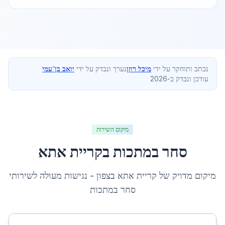
נכתב ותוחקר על ידי
מיכל רוזן
נערך ונבדק על ידי
יואב בן־עמי
עודכן ונבדק ב-2026
מיקום השירות
סחר במתכות
ב
קריית אתא
מיקום מדויק של
קריית אתא
ב
צפון
- נגישות מעולה לשירותי
סחר במתכות