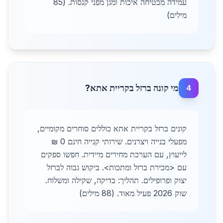
עמידה מבטיחה איכות ומגן מפני קנסות. (85
מילים)
מי קונה ברזל בקריית אתא?
4
קונים ברזל בקריית אתא כוללים סוחרים מקומיים,
מפעלי בנייה ויצרנים. שירותי קנייה חינם 0 ₪
לייעוץ, עם הערכת מחירים מיידית. חפשו ספקים
עם <מכירת ברזל ומתכות>. ביקוש גבוה לברזל
יצוק ופרופילים. תהליך: בדיקה, שקילה ומשלוח.
שוק 2026 פעיל מאוד. (88 מילים)