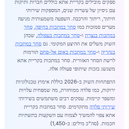
ספקים מובילים בקריית אתא כוללים חברות ותיקות
עם ניסיון של עשרות שנים, המספקות שירותי
חיתוך, ריתוך והרכבה. השפעה משמעותית מגיעה
מערים סמוכות כמו
סחר במתכות בחיפה
,
סחר
במתכות בנצרת
ו-
סחר במתכות בעפולה
, שבהן
השוק משלים את ההיצע המקומי. גם
סחר במתכות
בנהריה
ו-
סחר במתכות באום אל-פחם
תורמות
לרשת הסחר האזורית. סחר במתכות בקריית אתא
משגשג בזכות שיתופי פעולה אלה.
התפתחות השוק ב-2026 כוללת אימוץ טכנולוגיות
ירוקות, כמו פלדה ממוחזרת, מה שמפחית עלויות
ומשפר קיימות. עסקים רבים משתמשים בשירותי
שירותי פלדה
מתקדמים. סחר במתכות בקריית
אתא צפוי להמשיך לצמוח עם השקעות בתשתיות
חכמות. (סה"כ מילים: כ-1,450)