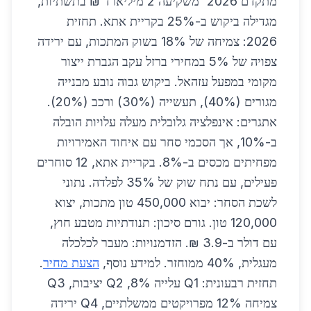
מתקדם 2026' משקיעה 2 מיליארד ₪ בתשתיות,
מגדילה ביקוש ב-25% בקריית אתא. תחזית
2026: צמיחה של 18% בשוק המתכות, עם ירידה
צפויה של 5% במחירי ברזל עקב הגברת ייצור
מקומי במפעל עזהאל. ביקוש גבוה נובע מבנייה
מגורים (40%), תעשייה (30%) ורכב (20%).
אתגרים: אינפלציה גלובלית מעלה עלויות הובלה
ב-10%, אך הסכמי סחר עם איחוד האמירויות
מפחיתים מכסים ב-8%. בקריית אתא, 12 סוחרים
פעילים, עם נתח שוק של 35% לפלדה. נתוני
לשכת הסחר: יבוא 450,000 טון מתכות, יצוא
120,000 טון. גורם סיכון: תנודתיות מטבע חוץ,
עם דולר ב-3.9 ₪. הזדמנויות: מעבר לכלכלה
מעגלית, 40% ממוחזר. למידע נוסף,
הצעת מחיר
.
תחזית רבעונית: Q1 עלייה 8%, Q2 יציבות, Q3
צמיחה 12% מפרויקטים ממשלתיים, Q4 ירידה