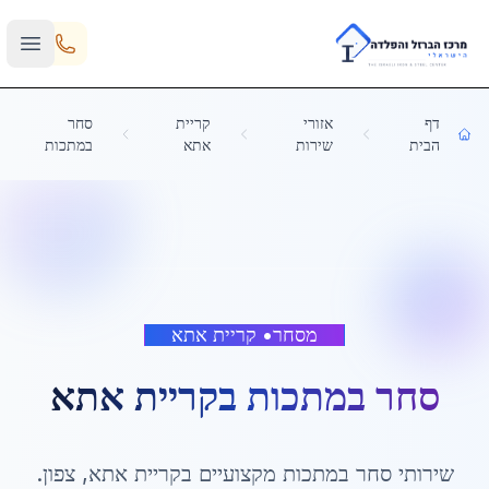
Skip to main content
דף
אזורי
קריית
סחר
הבית
שירות
אתא
במתכות
מסחר
•
קריית אתא
סחר במתכות
ב
קריית אתא
שירותי
סחר במתכות
מקצועיים ב
קריית אתא
,
צפון
.