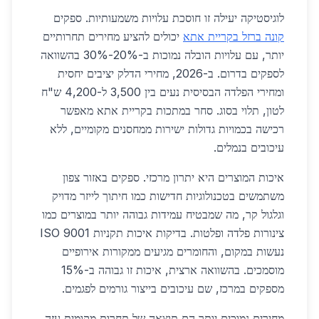
לוגיסטיקה יעילה זו חוסכת עלויות משמעותיות. ספקים
קונה ברזל בקריית אתא
יכולים להציע מחירים תחרותיים
יותר, עם עלויות הובלה נמוכות ב-20%-30% בהשוואה
לספקים בדרום. ב-2026, מחירי הדלק יציבים יחסית
ומחירי הפלדה הבסיסית נעים בין 3,500 ל-4,200 ש"ח
לטון, תלוי בסוג. סחר במתכות בקריית אתא מאפשר
רכישה בכמויות גדולות ישירות ממחסנים מקומיים, ללא
עיכובים בנמלים.
איכות המוצרים היא יתרון מרכזי. ספקים באזור צפון
משתמשים בטכנולוגיות חדישות כמו חיתוך לייזר מדויק
וגלגול קר, מה שמבטיח עמידות גבוהה יותר במוצרים כמו
צינורות פלדה ופלטות. בדיקות איכות תקניות ISO 9001
נעשות במקום, והחומרים מגיעים ממקורות אירופיים
מוסמכים. בהשוואה ארצית, איכות זו גבוהה ב-15%
מספקים במרכז, שם עיכובים בייצור גורמים לפגמים.
מחירים נמוכים יותר הם תוצאה של תחרות מקומית עזה.