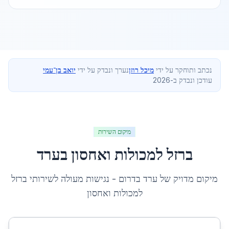
נכתב ותוחקר על ידי
מיכל רוזן
נערך ונבדק על ידי
יואב בן־עמי
עודכן ונבדק ב-2026
מיקום השירות
ברזל למכולות ואחסון
ב
ערד
מיקום מדויק של
ערד
ב
דרום
- נגישות מעולה לשירותי
ברזל
למכולות ואחסון