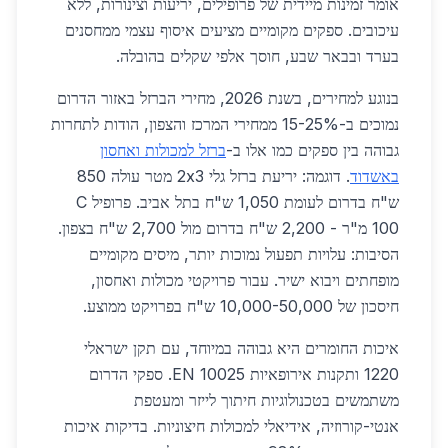
אומר זמינות מיידית של פרופילים, יריעות וצינורות, ללא
עיכובים. ספקים מקומיים מציעים איסוף עצמי ממחסנים
בערד ובבאר שבע, חוסך אלפי שקלים בהובלה.
בנוגע למחירים, בשנת 2026, מחירי הברזל באזור הדרום
נמוכים ב-15-25% ממחירי המרכז והצפון, הודות לתחרות
גבוהה בין ספקים כמו אלו ב-
ברזל למכולות ואחסון
באשדוד
. דוגמה: יריעת ברזל גלי 2x3 מטר עולה 850
ש"ח בדרום לעומת 1,050 ש"ח בתל אביב. פרופיל C
100 מ"ר - 2,200 ש"ח בדרום מול 2,700 ש"ח בצפון.
הסיבות: עלויות תפעול נמוכות יותר, מיסים מקומיים
מופחתים ויבוא ישיר. עבור פרויקטי מכולות ואחסון,
חיסכון של 10,000-50,000 ש"ח בפרויקט ממוצע.
איכות החומרים היא גבוהה במיוחד, עם תקן ישראלי
1220 ותקנות אירופאיות EN 10025. ספקי הדרום
משתמשים בטכנולוגיות חיתוך לייזר ומעטפת
אנטי-קורוזיה, אידיאלי למכולות חיצוניות. בדיקות איכות