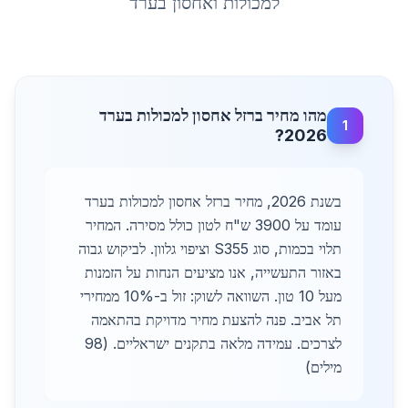
למכולות ואחסון
ב
ערד
מהו מחיר ברזל אחסון למכולות בערד
1
2026?
בשנת 2026, מחיר ברזל אחסון למכולות בערד
עומד על 3900 ש"ח לטון כולל מסירה. המחיר
תלוי בכמות, סוג S355 וציפוי גלוון. לביקוש גבוה
באזור התעשייה, אנו מציעים הנחות על הזמנות
מעל 10 טון. השוואה לשוק: זול ב-10% ממחירי
תל אביב. פנה להצעת מחיר מדויקת בהתאמה
לצרכים. עמידה מלאה בתקנים ישראליים. (98
מילים)