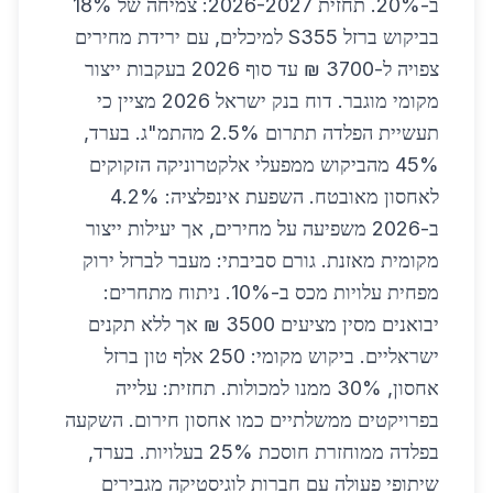
ב-20%. תחזית 2026-2027: צמיחה של 18%
בביקוש ברזל S355 למיכלים, עם ירידת מחירים
צפויה ל-3700 ₪ עד סוף 2026 בעקבות ייצור
מקומי מוגבר. דוח בנק ישראל 2026 מציין כי
תעשיית הפלדה תתרום 2.5% מהתמ"ג. בערד,
45% מהביקוש ממפעלי אלקטרוניקה הזקוקים
לאחסון מאובטח. השפעת אינפלציה: 4.2%
ב-2026 משפיעה על מחירים, אך יעילות ייצור
מקומית מאזנת. גורם סביבתי: מעבר לברזל ירוק
מפחית עלויות מכס ב-10%. ניתוח מתחרים:
יבואנים מסין מציעים 3500 ₪ אך ללא תקנים
ישראליים. ביקוש מקומי: 250 אלף טון ברזל
אחסון, 30% ממנו למכולות. תחזית: עלייה
בפרויקטים ממשלתיים כמו אחסון חירום. השקעה
בפלדה ממוחזרת חוסכת 25% בעלויות. בערד,
שיתופי פעולה עם חברות לוגיסטיקה מגבירים