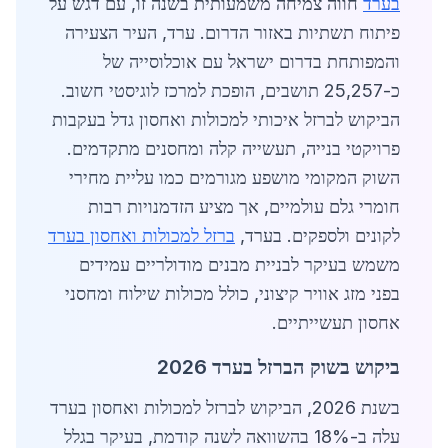
בערד
חווה צמיחה משמעותית בשנה זו, עם דגש על
פיתוח תשתיות באזור הדרום. ערד, העיר הצעירה
והמפותחת בדרום ישראל עם אוכלוסייה של
כ-25,257 תושבים, הופכת למרכז לוגיסטי חשוב.
הביקוש לברזל איכותי למכולות ואחסון גדל בעקבות
פרויקטי בנייה, תעשייה קלה ומחסנים מתקדמים.
השוק המקומי מושפע מגורמים כמו עליית מחירי
חומרי גלם עולמיים, אך מציע הזדמנויות רבות
לקונים ולספקים. בערד,
ברזל למכולות ואחסון בערד
משמש בעיקר לבניית מבנים מודולריים עמידים
בפני מזג אוויר קיצוני, כולל מכולות שילוח ומחסני
אחסון תעשייתיים.
ביקוש בשוק הברזל בערד 2026
בשנת 2026, הביקוש לברזל למכולות ואחסון בערד
עלה ב-18% בהשוואה לשנה קודמת, בעיקר בגלל