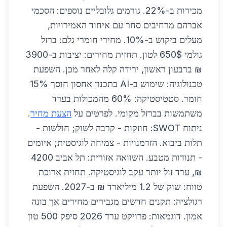
מכירות ב-22%. גורמים גלובליים נוספים: הסכמי
אברהם מרחיבים סחר עם איחוד האמירויות,
מעלים ביקוש ב-10%. מחירי חומרי גלם: ברזל
גולמי 650$ לטון. תחזית מחירים: יציבות ב-3900
₪ ברבעון ראשון, ירידה קלה לאחר מכן. השפעת
טכנולוגיה: שימוש ב-AI בתכנון אחסון חוסך 15%
חומר. סטטיסטיקה: 60% מהמכולות בערד
משתמשות בברזל מקומי. לפרטים על
הצעת מחיר
.
ניתוח SWOT: חוזקות - קרבה לשוק; חולשות -
תלות ביבוא. הזדמנויות - צמיחה לוגיסטית; איומים
- תנודות מטבע. השוואה אזורית: תל אביב 4200
₪, ערד זול יותר עקב לוגיסטיקה. תחזית ארוכת
טווח: שוק של 1.2 מיליארד ₪ ב-2027. השפעת
רגולציה: תקנים חדשים מגבירים מחירים אך בונה
אמון. דוגמאות: פרויקט ערד 2026 סיפק 500 טון