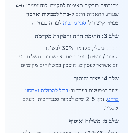
מהנדסים בודקים תאימות לתקנים. לוח זמנים: 4-6
שעות. התאמות חינם ל-
ברזל למכולות ואחסון
בערד
. קישור ל-
סוגי מתכות
לעזרה בבחירה.
שלב 3: חתימת חוזה והפקדת מקדמה
חוזה דיגיטלי, מקדמה 30% (בש"ח,
העברה/כרטיס). זמן: 1 יום. אפשרויות תשלום: 60
יום אשראי לעסקים. חיסכון במשלוחים מקומיים.
שלב 4: ייצור וחיתוך
ייצור במפעלים בערד וב-
ברזל למכולות ואחסון
ברהט
. זמן: 2-5 ימים לכמות סטנדרטית. מעקב
אונליין.
שלב 5: משלוח ואיסוף
משלוח 24-48 שעות, איסוף חינם. ביטוח מלא.