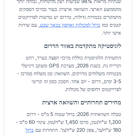
שנתיות מראות 98% שביעות רצון מלקוחות, גבוהה יותר
מהממוצע הארצי. השוואה ארצית: בעוד במרכז הספקים
מתמקדים בכמויות גדולות, בדרום יש גמישות לפרויקטים
קטנים כמו
ברזל למכולות ואחסון בבאר שבע
, עם שירות
אישי יותר.
לוגיסטיקה מתקדמת באזור הדרום
התשתית הלוגיסטית כוללת מרכזי הפצה בערד, רהט
וקריית גת. בשנת 2026, מערכת GPS ומעקב דיגיטלי
מבטיחה משלוחים מדויקים. השוואה: זמן משלוח ממרכז -
3-5 ימים, דרום - יום אחד. חסכון בזמן זה קריטי
לפרויקטים דחופים של מכולות.
מחירים תחרותיים והשוואה ארצית
טבלה השוואתית 2026: ברזל שטוח 5 מ"מ - דרום
1,200 ש"ח/טון, מרכז 1,450 ש"ח/טון. צינור 60 מ"מ -
180 ש"ח/מ', צפון 220 ש"ח/מ'. התחרות עם
ברזל