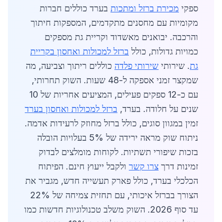
ספקי
מכירת ברזל ומתכות
בערד כוללים חברות
מקומיות עם מחסנים מתקדמים, המספקות חיתוך
והרכבה. יבואנים מאשדוד וקריית גת מספקים
כמויות גדולות, כולל
ברזל למכולות ואחסון בקריית
גת
. שירותי
שירותי פלדה
כוללים ריתוך וצביעה, מה
שמקצר זמני אספקה ל-48 שעות. השוק תחרותי,
עם כ-12 ספקים פעילים, המציעים אחריות של 10
שנים על חלודה. בערד,
ברזל למכולות ואחסון בערד
זמין במגוון סוגים, כולל ברזל מחוזק לרעידות אדמה.
ניתוח שוק מראה ירידה של 5% בעלויות הובלה
בזכות שיפורי תשתיות. לקוחות מומלצים לבדוק
זמינות דרך
צרו קשר
ולקבל ייעוץ חינם. הפיתוח
הכלכלי בערד, כולל פארק תעשייה חדש, מגביר את
הצורך בברזל איכותי, עם תחזית צמיחה של 22%
עד סוף 2026. השוק משלב טכנולוגיות חדשות כמו