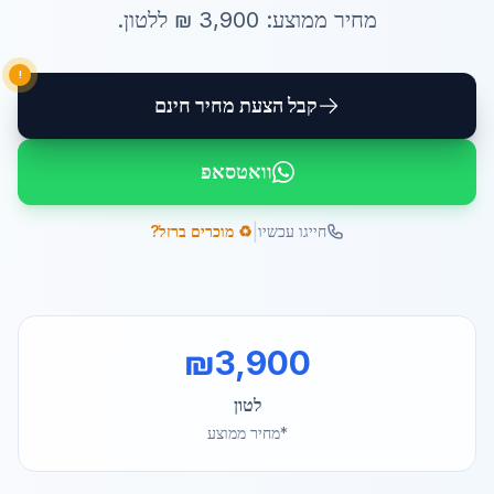
מחיר ממוצע:
3,900
₪ ל
לטון
.
!
קבל הצעת מחיר חינם
וואטסאפ
|
חייגו עכשיו
♻️ מוכרים ברזל?
₪
3,900
לטון
*מחיר ממוצע