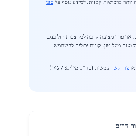
יותר ברכישות קטנות. למידע נוסף על
סוגי
 אך ערד מציעה קרבה למחצבות חול בנגב,
 זו מובילה למבצעים מיוחדים, כמו הנחה של 0.20 ש"ח לק"ג על הזמנות מעל טון. קונים יכולים להשתמש
צרו קשר
עכשיו. (סה"כ מילים: 1427)
ר דרום