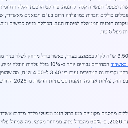
שות ומפעלי תעשייה קלה. לדוגמה, פרויקט הרכבת הקלה הדרומית 
ילים כוללים חברות כמו פלדה דרום בע"מ ויבואנים מאשדוד, שמ
וש צפוי לגדול ב-15% עד סוף 2026, בעקבות תוכנית הממשלה לפיתוח הנגב, הכוללת בניית
 5 טון.
ו באשדוד
המחירים גבוהים יותר ב-10% בגלל עלויות הובלה ימית, בעוד ב
אך עם זמני אספקה ארוכים יותר. באשקלון, רה
נרגיה ותקנות סביבתיות חדשות מ-2026 הדורשות ברזל ממוחזר. לקבלת
לים מחסנים מקומיים כמו ברזל הנגב ומפעלי פלדה מדרום אשדוד
ומציעים אספקה מהירה בתוך 24 שעות. בשנת 2026, כ-60% מהברזל מגיע ממחזו