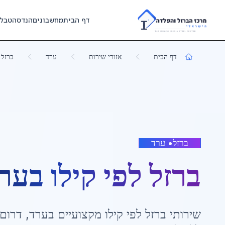
Skip to main content
דף הבית
מחשבונים
הנדסה
טבל
דף הבית
אזורי שירות
ערד
ברזל 
ברזל
•
ערד
ברזל לפי קילו
ב
ער
שירותי
ברזל לפי קילו
מקצועיים ב
ערד
,
דרום