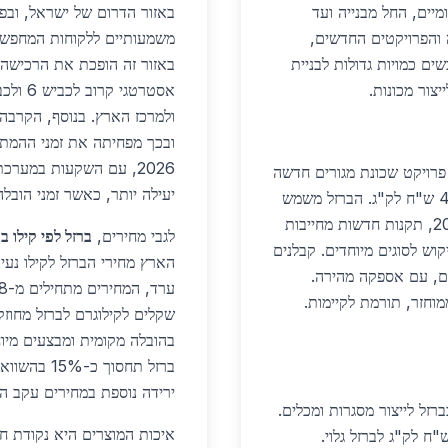
יים, החל מבנייה ועד
באזור הדרום של ישראל, ובפ
 האוכלוסייה והפרויקטים החדשים,
משמעותיים ללקוחות המחפש
ים כמויות גדולות לבניית
באזור זה הופכת את הרכישה 
צור מכונות.
ולמרכז הארץ. בנוסף, הקרבה 
ובכך מפחיתה את זמני ההמת
2026, עם השקעות במערכ
 פרויקט שכונת מגורים חדשה
יעילה יותר, כאשר זמני הובלה יצטמצמו ב-20% בהש
"ערד מערבית" דורש 2,000 טון ברזל מחוזק ב-4.50 ש"ח לק"ג. הברזל משמש
ליצירת עמודים, קורות ורשתות בטון מזוין. בשנת 2026, תקנות חדשות מחייבות
לגבי מחירים,
ברזל לפי קילו ב
וש לסוגים מיוחדים. קבלנים
ים, עם אספקה מהירה.
ברזל ממוחזר, תורמת לקיימות.
שקלים לקילוגרם לברזל מחוזק. 
ירידה נוספת במחירים עקב ה
רזל לייצור מסגרות ומכלים.
איכות המוצרים היא נקודת חו
 אריזות דרום צורך 500 ק"ג שבועית ב-3.80 ש"ח לק"ג לברזל גלוי.