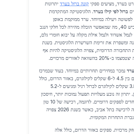
רט בערד, מציעים ספקי
קונה ברזל בערד
יתרונות
ים
ברזל לפי קילו בערד
. הלוגיסטיקה המתקדמת
לפשוטה ויעילה במיוחד. ערד ממוקמת באופן
אסטרטגי קרוב לכביש 6 ולכביש 40, מה שמאפשר הובלה מהירה לכל חלקי הנגב
לנמל אשדוד ולנמל אילת מקלה על יבוא חומרי גלם,
נה ומשפרת את זרימת השרשרת הלוגיסטית. בשנת
ת התחבורה הדרומית, צפויה הלוגיסטיקה להיות אף
וואה לאזורים מרכזיים.
ערד
נמכר במחירים תחרותיים במיוחד. בעוד שבמרכז
הארץ מחירי הברזל לקילו נעים בין 4.5 ל-6 שקלים לקילוגרם, באזור הדרום, כולל
ערד, המחירים מתחילים מ-3.8 שקלים לקילוגרם לברזל רגיל ומגיעים ל-5.2
יתרון זה נובע מעלויות תפעול נמוכות יותר, חיסכון
בהובלה מקומית ומבצעים מיוחדים לספקים דרומיים. לדוגמה, רכישה של 10 טון
ברזל תחסוך כ-15% בהשוואה לרכישה בתל אביב, כאשר בשנת 2026 צפויה
גברת התחרות המקומית.
זק מרכזית. ספקים באזור הדרום, כולל אלה