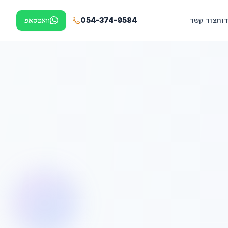
דות
צור קשר
054-374-9584
וואטסאפ