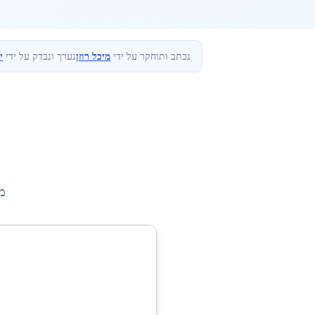
נכתב ותוחקר על ידי
מיכל רוזן
נערך ונבדק על ידי
י
מ