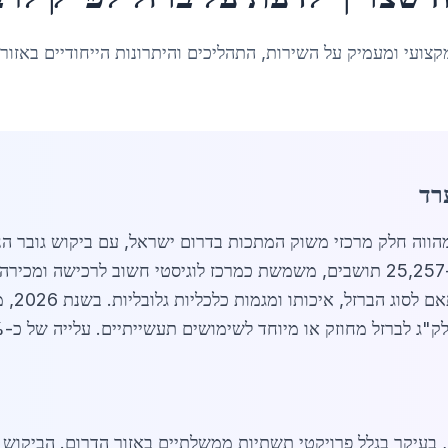
קצועי ומעמיק על השירות, התהליכים והיתרונות הייחודיים באזור
רד
ווה חלק מרכזי משוק המתכות בדרום ישראל, עם ביקוש גובר הנו
עיר קטנה אך מתפתחת עם אוכלוסייה של כ-25,257 תושבים, משמשת כמרכז לוגיסטי חשוב
 הברזל, איכותו ומגמות כלכליות גלובליות. בשנת 2026, מחירי