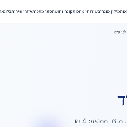
אות
מילון מונחים
שירותי מתכות
קונה נחושת
סוגי מתכות
אזורי שירות
בלוג
או
לפי קילו
ד
. מחיר ממוצע:
4
₪