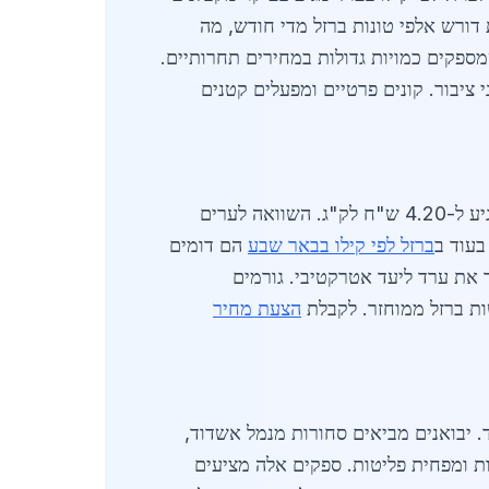
דורש אלפי טונות ברזל מדי חודש, מה
ספקים כמויות גדולות במחירים תחרותיים.
 כבישים ומבני ציבור. קונים פרטיים ומפעלים קטנים
באפריל 2026, מחיר הברזל הרגיל עומד על 3.50 ש"ח לק"ג בממוצע בערד, כאשר ברזל מחוזק לשלד בניין מגיע ל-4.20 ש"ח לק"ג. השוואה לערים
ברזל לפי קילו בבאר שבע
הם דומים
ט וקריית גת המחירים נעים בין 3.40 ל-4.00 ש"ח, מה שהופך את ערד ליעד אטרקטיבי. גורמים
הצעת מחיר
. יבואנים מביאים סחורות מנמל אשדוד,
ר מקומי, מה שמוזיל עלויות ומפחית פליטות. ספקים אלה מציעים