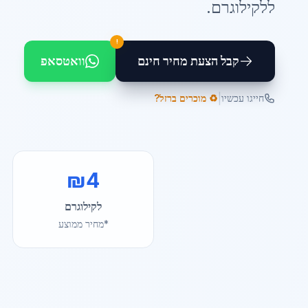
ל
לקילוגרם
.
!
קבל הצעת מחיר חינם
וואטסאפ
|
חייגו עכשיו
♻️ מוכרים ברזל?
₪
4
לקילוגרם
*מחיר ממוצע