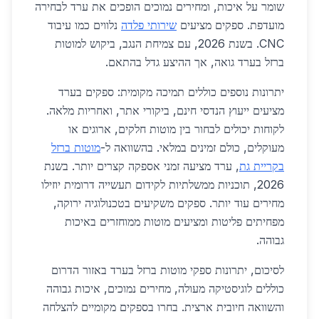
שומר על איכות, ומחירים נמוכים הופכים את ערד לבחירה
מועדפת. ספקים מציעים
שירותי פלדה
נלווים כמו עיבוד
CNC. בשנת 2026, עם צמיחת הנגב, ביקוש למוטות
ברזל בערד גואה, אך ההיצע גדל בהתאם.
יתרונות נוספים כוללים תמיכה מקומית: ספקים בערד
מציעים ייעוץ הנדסי חינם, ביקורי אתר, ואחריות מלאה.
לקוחות יכולים לבחור בין מוטות חלקים, ארוגים או
מעוקלים, כולם זמינים במלאי. בהשוואה ל-
מוטות ברזל
בקריית גת
, ערד מציעה זמני אספקה קצרים יותר. בשנת
2026, תוכניות ממשלתיות לקידום תעשייה דרומית יוזילו
מחירים עוד יותר. ספקים משקיעים בטכנולוגיה ירוקה,
מפחיתים פליטות ומציעים מוטות ממוחזרים באיכות
גבוהה.
לסיכום, יתרונות ספקי מוטות ברזל בערד באזור הדרום
כוללים לוגיסטיקה מעולה, מחירים נמוכים, איכות גבוהה
והשוואה חיובית ארצית. בחרו בספקים מקומיים להצלחה