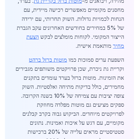
מהירה, ויבואנים מ-
מוטות ברזל בקריית גת
. בערד,
מחסנים מקומיים מאפשרים רכישה מיידית, עם
הנחות לכמויות גדולות. השוק תחרותי, עם ירידה
של 5% במחירים בחודשים האחרונים עקב הגברת
הייצור המקומי. לקוחות מומלצים לבקש
הצעת
מחיר
מותאמת אישית.
השפעת ערים סמוכות כמו
מוטות ברזל ברהט
וקריית גת ניכרת, שכן פרויקטים משותפים מגבירים
את הזמינות. מוטות ברזל בערד עומדים בתקנים
מחמירים, כולל בדיקות מתיחה ואלסטיות. השוק
צופה יציבות עם צמיחה של 10% בשנה הקרובה.
ספקים מציעים גם מוטות מפלדה מחוזקת
לפרויקטים מיוחדים. הביקוש גבוה בקרב קבלנים
מקומיים, עם דגש על איכות ואמינות. נתונים
סטטיסטיים מראים עלייה של 20% ברכישות