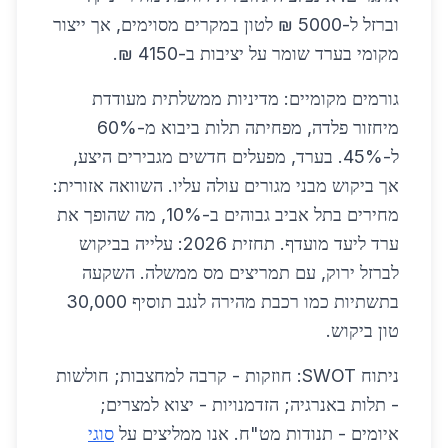
וברזל ל-5000 ₪ לטון במקרים מסוימים, אך ייצור
מקומי בערד שומר על יציבות ב-4150 ₪.
גורמים מקומיים: מדיניות ממשלתית מעודדת
מיחזור פלדה, מפחיתה תלות ביבוא מ-60%
ל-45%. בערד, מפעלים חדשים מגבירים היצע,
אך ביקוש מבני מגורים עולה עליו. השוואה אזורית:
מחירים בתל אביב גבוהים ב-10%, מה שהופך את
ערד ליעד מועדף. תחזית 2026: עלייה בביקוש
לברזל ירוק, עם תמריצים מס ממשלה. השקעה
בתשתיות כמו רכבת מהירה לנגב תוסיף 30,000
טון ביקוש.
ניתוח SWOT: חוזקות - קרבה למחצבות; חולשות
- תלות באנרגיה; הזדמנויות - יצוא למצרים;
איומים - תנודות מט"ח. אנו ממליצים על
סוגי