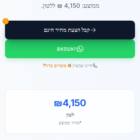
ממוצע:
4,150
₪ ל
לטון
.
!
קבל הצעת מחיר חינם
וואטסאפ
|
חייגו עכשיו
♻️ מוכרים ברזל?
₪
4,150
לטון
*מחיר ממוצע