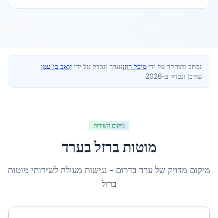
נכתב ותוחקר על ידי
מיכל רוזן
נערך ונבדק על ידי
יואב בן־עמי
עודכן ונבדק ב-2026
מיקום השירות
מוטות ברזל
ב
ערד
מיקום מדויק של
ערד
ב
דרום
- נגישות מעולה לשירותי
מוטות
ברזל