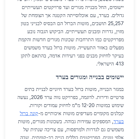
יישומים, החל מבנייה מגורים ועד פרויקטים תעשייתיים
גדולים. בערד, עם אוכלוסייתה הקטנה אך הצומחת של
25,257 תושבים, מוטות הברזל הם הבסיס לבנייני בטון
מזוין, גדרות ומבנים תעשייתיים. הביקוש הגבוה נובע
מפרויקטים כמו התרחבות שכונות מגורים חדשות והקמת
מפעלים באזור התעשייה. מוטות ברזל בערד משמשים
בעיקר לחיזוק מבנים בפני רעידות אדמה, בהתאם לתקן
413 הישראלי.
יישומים בבנייה ומגורים בערד
במגזר הבנייה, מוטות ברזל בערד חיוניים לבניית בתים
פרטיים ודירות. לדוגמה, בפרויקט נווה ערד 2026, נעשה
שימוש במוטות 12-20 מ"מ לחיזוק עמודים וקורות.
קבלנים מקומיים מעדיפים מוטות איכותיים מ-
קונה ברזל
בערד
, המספקים עמידות גבוהה. בשכונות מגורים, מוטות
משמשים גם לגדרות ולמרפסות, עם צריכה שנתית של
אלפי טונים. הפרויקטים כוללים בנייה רב-קומתית, שבה