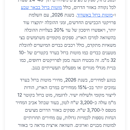
לכל נקודה באזור הדרום, כולל
מוטות ברזל בבאר שבע
ו-
מוטות ברזל באשדוד
. בשנת 2026, עם השלמת
פרויקטי הכבישים החדשים, זמני ההובלה יתקצרו עוד
יותר, ויאפשרו חיסכון של עד 20% בעלויות ההובלה
בהשוואה למרכז הארץ. ספקים מקומיים משתמשים בצי
משאיות מתקדם, כולל רכבים כבדים המיועדים להובלת
מטענים כבדים כמו מוטות ברזל בערד בקטרים של 10-
32 מ"מ. זה מבטיח הגעה בזמן לפרויקטים דחופים, כמו
בניית מגדלי מגורים או מפעלים תעשייתיים בנגב.
בנוגע למחירים, בשנת 2026, מחירי מוטות ברזל בערד
נמוכים יותר בכ-15% ממחירים במרכז הארץ, הודות
לייצור מקומי ולשילוח ישיר. לדוגמה, מוט ברזל בקוטר 12
מ"מ עולה כ-3,200 ש"ח לטון, בעוד שבתל אביב המחיר
מטפס ל-3,700 ש"ח. ספקים באזור הדרום מציעים
הנחות נוספות לכמויות גדולות, עם מחירים תחרותיים
למוטות מבניים וארוגים. השוואה ארצית מראה כי באזור