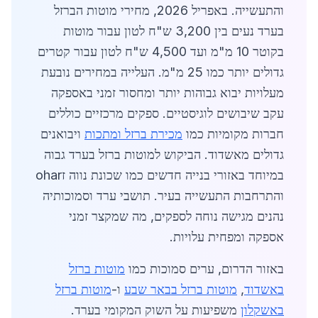
והתעשייה. באפריל 2026, מחירי מוטות הברזל
בערד נעים בין 3,200 ש"ח לטון עבור מוטות
בקוטר 10 מ"מ ועד 4,500 ש"ח לטון עבור קטרים
גדולים יותר כמו 25 מ"מ. העלייה במחירים נובעת
מעלויות יבוא גבוהות יותר ומחסור זמני באספקה
עקב שיבושים לוגיסטיים. ספקים מרכזיים כוללים
חברות מקומיות כמו
מכירת ברזל ומתכות
ויבואנים
גדולים מאשדוד. הביקוש למוטות ברזל בערד גבוה
במיוחד באזורי בנייה חדשים כמו שכונת נווה זohar
והתרחבות התעשייה בעיר. תושבי ערד וסמוכותיה
נהנים מגישה נוחה לספקים, מה שמקצר זמני
אספקה ומפחית עלויות.
באזור הדרום, ערים סמוכות כמו
מוטות ברזל
באשדוד
,
מוטות ברזל בבאר שבע
ו-
מוטות ברזל
באשקלון
משפיעות על השוק המקומי בערד.