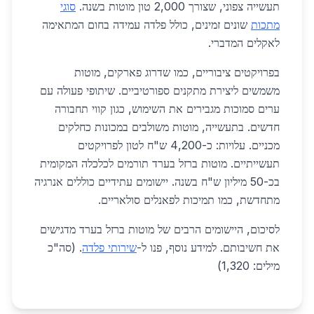
תעשייה צפוני, שצורך 2,000 טון מוטות בשנה.
סוגי
מתכות
שונים זמינים, כולל פלדה עמידה בחום המתאימה
לאקלים המדברי.
בפרויקטים ציבוריים, כמו שדרוג פארקים, מוטות
משמשים ליצירת מתקנים ספורטיביים. שיתופי פעולה עם
ערים סמוכות מגבירים את השימוש, כגון קווי תחבורה
חדשים. בתעשייה, מוטות משולבים במכונות כחלקים
מכניים. עלויות: כ-4,200 ש"ח לטון לפרויקטים
תעשייתיים. מוטות ברזל בערד תורמים לכלכלה המקומית
בכ-50 מיליון ש"ח בשנה. יישומים עתידיים כוללים אנרגיה
מתחדשת, כמו תמיכות לפאנלים סולאריים.
לסיכום, היישומים הרבים של מוטות ברזל בערד מדגישים
את חשיבותם. למידע נוסף, פנו ל-
שירותי פלדה
. (סה"כ
מילים: 1,320)