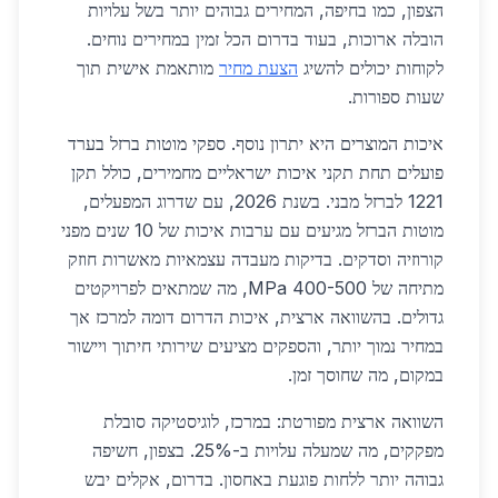
הצפון, כמו בחיפה, המחירים גבוהים יותר בשל עלויות
הובלה ארוכות, בעוד בדרום הכל זמין במחירים נוחים.
לקוחות יכולים להשיג
הצעת מחיר
מותאמת אישית תוך
שעות ספורות.
איכות המוצרים היא יתרון נוסף. ספקי מוטות ברזל בערד
פועלים תחת תקני איכות ישראליים מחמירים, כולל תקן
1221 לברזל מבני. בשנת 2026, עם שדרוג המפעלים,
מוטות הברזל מגיעים עם ערבות איכות של 10 שנים מפני
קורוזיה וסדקים. בדיקות מעבדה עצמאיות מאשרות חוזק
מתיחה של 400-500 MPa, מה שמתאים לפרויקטים
גדולים. בהשוואה ארצית, איכות הדרום דומה למרכז אך
במחיר נמוך יותר, והספקים מציעים שירותי חיתוך ויישור
במקום, מה שחוסך זמן.
השוואה ארצית מפורטת: במרכז, לוגיסטיקה סובלת
מפקקים, מה שמעלה עלויות ב-25%. בצפון, חשיפה
גבוהה יותר ללחות פוגעת באחסון. בדרום, אקלים יבש