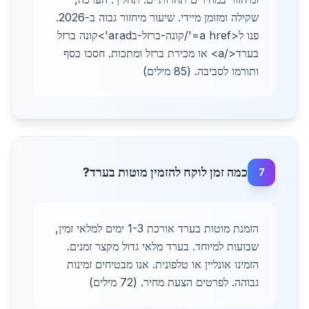
שקילה ומזומן מיידי. שיעור מיחזור גבוה ב-2026.
פנו ל<a href='/קונה-ברזל-בarad'>קונה ברזל
בערד</a> או מכירת ברזל ומתכות. חסכו כסף
ותורמו לסביבה. (85 מילים)
כמה זמן לוקח להזמין מוטות בערד?
7
הזמנת מוטות בערד אורכת 1-3 ימים למלאי זמין,
שבועות למיוחד. בערד מלאי גדול מקצר זמנים.
הזמינו אונליין או טלפונית. אנו מבטיחים זמינות
גבוהה. לפרטים הצעת מחיר. (72 מילים)