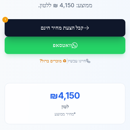
ממוצע:
4,150
₪ ל
לטון
.
!
קבל הצעת מחיר חינם
וואטסאפ
|
חייגו עכשיו
♻️ מוכרים ברזל?
₪
4,150
לטון
*מחיר ממוצע