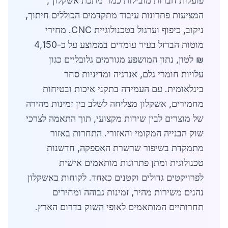
פועלות חברות מובילות כמו 'מתכת אשקלון',
המציעות פתרונות עיבוד מתקדמים הכוללים חיתוך,
ניקוב, כיפוף וערגול בטכנולוגיית CNC. מחירי
מוטות הברזל בעיר עומדים בממוצע על כ-4,150
₪ לטון, נתון המושפע מגורמים גלובליים כגון
עלויות חומרי גלם, אנרגיה ומדיניות סחר
בינלאומית. עם העמידה בתקני איכות ובטיחות
מחמירים, אשקלון מצליחה לשלב בין זמינות מהירה
של מוצרים לבין שירות מקצועי, תוך התאמה לצרכי
שוק הבנייה המקומי והאזורי. התחרות באזור
מתמקדת בשיפור שרשרת האספקה, חדשנות
טכנולוגית ומתן פתרונות מותאמים אישית
לפרויקטים גדולים וקטנים כאחד. לקוחות באשקלון
נהנים משירות מהיר, זמינות גבוהה ומחירים
תחרותיים המותאמים לאופי השוק בדרום הארץ.