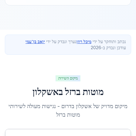
נכתב ותוחקר על ידי
מיכל רוזן
נערך ונבדק על ידי
יואב בן־עמי
עודכן ונבדק ב-2026
מיקום השירות
מוטות ברזל
ב
אשקלון
מיקום מדויק של
אשקלון
ב
דרום
- נגישות מעולה לשירותי
מוטות ברזל