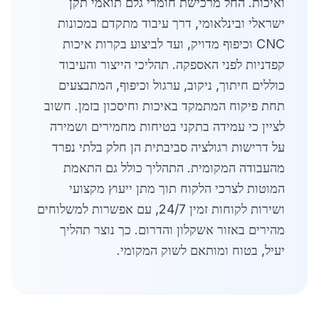
ואיכות. החל מרכישת חומרי גלם תואמי תקן
ישראלי ובינלאומי, דרך עיבוד מתקדם במכונות
CNC וכיפוף מדויק, ועד לביצוע בקרות איכות
קפדניות לפני האספקה. תהליכי הייצור והעיבוד
כוללים חיתוך, ניקוב, ערגול וכיפוף, המתבצעים
תחת פיקוח המתמקד באיכות וחיסכון בזמן. חשוב
לציין כי עמידה בתקני בטיחות מחמירים ושמירה
על דרישות רגולציה סביבתית הן חלק בלתי נפרד
מהעבודה המקומית. התהליך כולל גם התאמת
המוטות לצרכי הלקוח תוך מתן ייעוץ מקצועי
ושירות לקוחות זמין 24/7, עם אפשרות למשלוחים
מהירים באזור אשקלון והדרום. כך נוצר תהליך
יעיל, בטוח ומותאם לשוק המקומי.