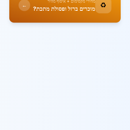
מחירי מקסימום + איסוף מהיר
♻️
←
מוכרים ברזל ופסולת מתכת?