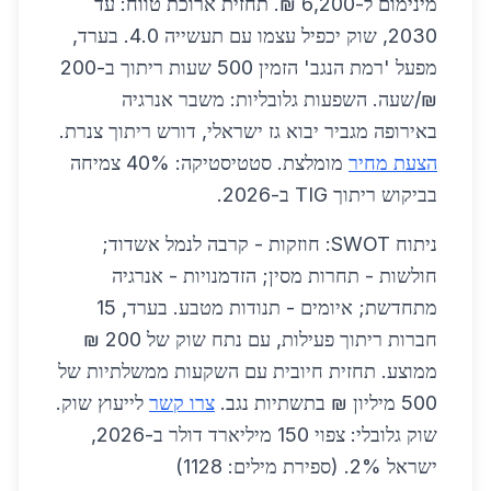
מינימום ל-6,200 ₪. תחזית ארוכת טווח: עד
2030, שוק יכפיל עצמו עם תעשייה 4.0. בערד,
מפעל 'רמת הנגב' הזמין 500 שעות ריתוך ב-200
₪/שעה. השפעות גלובליות: משבר אנרגיה
באירופה מגביר יבוא גז ישראלי, דורש ריתוך צנרת.
הצעת מחיר
מומלצת. סטטיסטיקה: 40% צמיחה
בביקוש ריתוך TIG ב-2026.
ניתוח SWOT: חוזקות - קרבה לנמל אשדוד;
חולשות - תחרות מסין; הזדמנויות - אנרגיה
מתחדשת; איומים - תנודות מטבע. בערד, 15
חברות ריתוך פעילות, עם נתח שוק של 200 ₪
ממוצע. תחזית חיובית עם השקעות ממשלתיות של
500 מיליון ₪ בתשתיות נגב.
צרו קשר
לייעוץ שוק.
שוק גלובלי: צפוי 150 מיליארד דולר ב-2026,
ישראל 2%. (ספירת מילים: 1128)