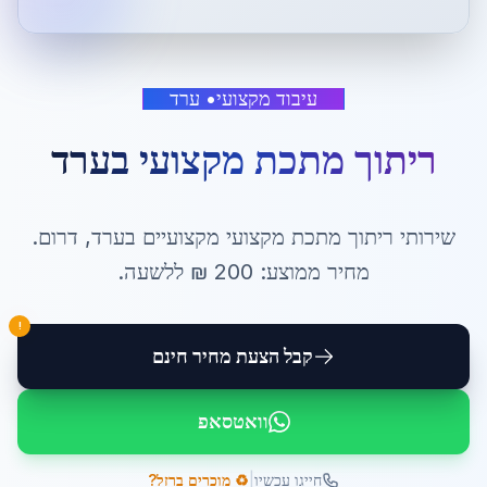
עיבוד מקצועי
•
ערד
ריתוך מתכת מקצועי
ב
ערד
שירותי
ריתוך מתכת מקצועי
מקצועיים ב
ערד
,
דרום
.
מחיר ממוצע:
200
₪ ל
לשעה
.
!
קבל הצעת מחיר חינם
וואטסאפ
|
חייגו עכשיו
♻️ מוכרים ברזל?