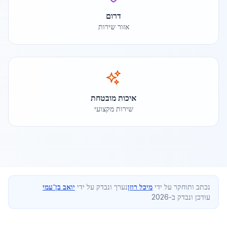
דרום
אזור שירות
איכות מובטחת
שירות מקצועי
נכתב ותוחקר על ידי
מיכל רוזן
נערך ונבדק על ידי
יואב בן־עמי
עודכן ונבדק ב-2026