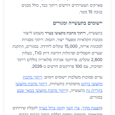
פארקים תעשייתיים דורשים ריתוך כבד, כולל מבנים
בגובה 15 מטר.
יישומים בתעשייה ומגורים
בתעשייה,
ריתוך מתכת מקצועי בערד
משמש לייצור
מכונות חקלאיות ומפעלי ייצור. דוגמה: ריתוך מסגרות
למכונות אריזה, 15,000 שקלים ליחידה. במגורים, התקנת
שערים חשמליים ופרגולות דורשת דיוק TIG, בעלות
2,800 שקלים. פרויקטי אנרגיה סולארית כוללים ריתוך
תמיכות, עם 100 פרויקטים חדשים ב-2026.
ערים סמוכות משלבות יישומים דומים:
ריתוך מתכת
מקצועי ברהט
מתמקדת בתשתיות,
ריתוך מתכת מקצועי
בקריית גת
בתעשייה, ו
ריתוך מתכת מקצועי בבאר שבע
במגורים.
ב
הצעת מחיר
,
צרו קשר
ו
קונה ברזל בערד
לקבלת שירותים
מותאמים. יישומים נוספים כוללים ריתוך רכבים כבדים