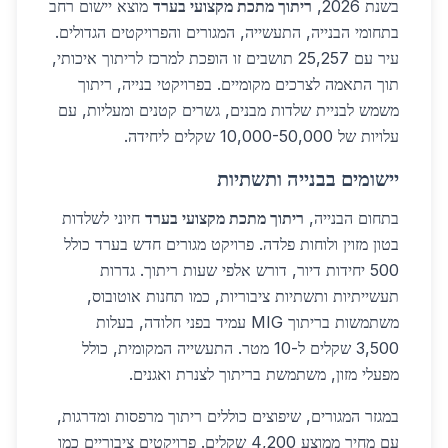
בשנת 2026,
ריתוך מתכת מקצועי בערד
מוצא יישום רחב
בתחומי הבנייה, התעשייה, המגורים והפרויקטים הגדולים.
עיר עם 25,257 תושבים זו הופכת למרכז לריתוך איכותי,
תוך התאמה לצרכים מקומיים. בפרויקטי בנייה, ריתוך
משמש לבניית שלדות מבנים, גשרים קטנים ומעליות, עם
עלויות של 10,000-50,000 שקלים ליחידה.
יישומים בבנייה ותשתיות
בתחום הבנייה,
ריתוך מתכת מקצועי בערד
חיוני לשלדות
בטון מזוין ולוחות פלדה. פרויקט מגורים חדש בערד כולל
500 יחידות דיור, דורש אלפי שעות ריתוך. גדרות
תעשייתיות ותשתיות ציבוריות, כמו תחנות אוטובוס,
משתמשות בריתוך MIG עמיד בפני חלודה, בעלות
3,500 שקלים ל-10 מטר. התעשייה המקומית, כולל
מפעלי מזון, משתמשת בריתוך לצנרת ואגנים.
במגזר המגורים, שיפוצים כוללים ריתוך מרפסות ומדרגות,
עם מחיר ממוצע 4,200 שקלים. פרויקטים ציבוריים כמו