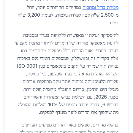
מכירת ברזל ומתכות
במחירים תחרותיים יותר, החל
מ-2,500 ש"ח לטון לפלדה גולמית, לעומת 3,200 ש"ח
במרכז.
לוגיסטיקה יעילה זו מאפשרת ללקוחות בערד ובסביבה
ליהנות מאספקה מהירה של חומרים לריתוך מתכת מקצועי
בערד. בנוסף, אזור הדרום כולל מפעלים מתקדמים כמו
אלה בקריית גת ובאשקלון, שמספקים חומרי גלם באיכות
גבוהה תוך שמירה על תקנים בינלאומיים כגון ISO 9001.
השוואה ארצית מראה כי בעוד שבצפון, כמו בחיפה,
עלויות הלוגיסטיקה גבוהות יותר עקב מרחקים ארוכים
מנמלי הים התיכון, בדרום ההובלה מקומית וזולה יותר.
בשנת 2026, עם השלמת כביש המנהרות והשדרוגים
בכביש 6, צפויה ירידה נוספת של 10% בעלויות ההובלה,
מה שיהפוך את הדרום ליעד מועדף לספקים.
בנושא מחירים, ספקים באזור הדרום מציעים תעריפים
נמוכים יותר בשל תחרות מקומית גבוהה ומענקי ממשלה