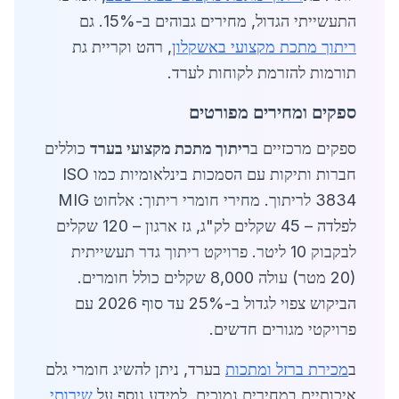
התעשייתי הגדול, מחירים גבוהים ב-15%. גם
ריתוך מתכת מקצועי באשקלון
, רהט וקריית גת
תורמות להזרמת לקוחות לערד.
ספקים ומחירים מפורטים
ספקים מרכזיים ב
ריתוך מתכת מקצועי בערד
כוללים
חברות ותיקות עם הסמכות בינלאומיות כמו ISO
3834 לריתוך. מחירי חומרי ריתוך: אלחוט MIG
לפלדה – 45 שקלים לק"ג, גז ארגון – 120 שקלים
לבקבוק 10 ליטר. פרויקט ריתוך גדר תעשייתית
(20 מטר) עולה 8,000 שקלים כולל חומרים.
הביקוש צפוי לגדול ב-25% עד סוף 2026 עם
פרויקטי מגורים חדשים.
ב
מכירת ברזל ומתכות
בערד, ניתן להשיג חומרי גלם
איכותיים במחירים נמוכים. למידע נוסף על
שירותי