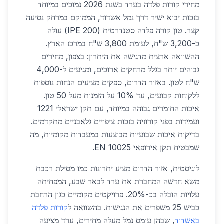
מחירי קורות פלדה בערד בשנת 2026 נמוכים במיוחד
בזכות יבוא ישיר דרך נמל אשדוד, הממוקם במרחק נסיעה
קצר. טון קורה פלדה סטנדרטית (IPE 200) עולה
כ-3,200 ש"ח, לעומת 3,800 ש"ח במרכז הארץ.
ההשוואה ארצית מדגישה את היתרון: בצפון, מחירים
גבוהים יותר בגלל מרחקים ארוכים, ומגיעים ל-4,000
ש"ח לטון. באזור הדרום, ספקים מציעים הנחות נוספות
ללקוחות קבועים, עד 10% על הזמנות מעל 50 טון.
איכות החומרים גבוהה במיוחד, עם תקן ישראלי 1221
ועמידות בפני קורוזיה בזכות ציפויים גלאבניים מתקדמים.
בדיקות איכות שבועיות מבוצעות במעבדות מקומיות, מה
שמבטיח תקן אירופאי EN 10025.
לוגיסטית, אזור הדרום מציע יתרונות כמו מסילת רכבת
משא חדשה המחברת את ערד לבאר שבע, המפחיתה
עלויות הובלה בכ-20%. פרויקטים מקומיים כגון הרחבת
כביש 25 משפרים את הנגישות. בהשוואה ל
קורות פלדה
באשדוד
, שבהן עומס נמל מעלה מחירים, ערד מציעה