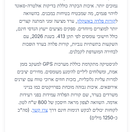
נמוכים יותר. איכות הבקרה כוללת בדיקות אולטרה-סאונד
לזיהוי פגמים, מה שמבטיח בטיחות במבנים. בהשוואה
ל
קורות פלדה באשקלון
, ערד מציעה זמני המתנה קצרים
יותר למוצרים מיוחדים. ספקים מציעים ייעוץ הנדסי חינם,
כולל חישובי עומסים לפי תקן 413. בשנת 2026, עם
השקעות בתשתיות נגביות, קורות פלדה בערד הופכות
לבחירה המועדפת לקבלנים.
לוגיסטיקה מתקדמת כוללת מערכות GPS למעקב בזמן
אמת, ומשלוחים ליליים להימנע מעומסים. מחירים יציבים
למרות עליות גלובליות, בזכות חוזים ארוכי טווח עם יצרנים
אירופאים. איכות גבוהה מוכחת בפרויקטים כמו בנייני
משרדים בערד, שם קורות הפלדה עמידות בפני רעידות
אדמה. השוואה לצפון מראה חיסכון של 800 ש"ח לטון.
לקוחות יכולים לבקש דגימות חינם דרך
צרו קשר
. (סה"כ
כ-1250 מילים)