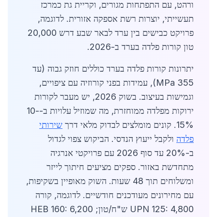
ורהט, עם התפתחות מגורים, וקריית גת כמרכז
תעשייתי, יוצרות רשת אספקה אזורית. לדוגמה,
פרויקט כבישים בין ערד לבאר שבע דרש 20,000
טון קורות פלדה בערד ב-2026.
יתרונות קורות פלדה בערד כוללים חוזק גבוה (עד
355 MPa), עמידות בפני קורוזיה עם ציפויים,
וגמישות בעיצוב. בשוק 2026, יש מעבר לקורות
ירוקות מפלדה ממוחזרת, מה שמוזיל עלויות ב-10-
15%. קונים מומלצים לבדוק מלאי דרך
שירותי
פלדה
ולקבל ייעוץ הנדסי. הביקוש צפוי לגדול
ב-20% עד סוף 2026 עם פרויקטי אנרגיה
מתחדשת באזור. ספקים מציעים חיתוך לייזר
ומשלוחים תוך 48 שעות. השוק מאופיין בשקיפות,
עם מחירונים מעודכנים חודשיים. לדוגמה, קורה
UPN 125: 4,800 ש"ח/טון; HEB 160: 6,200