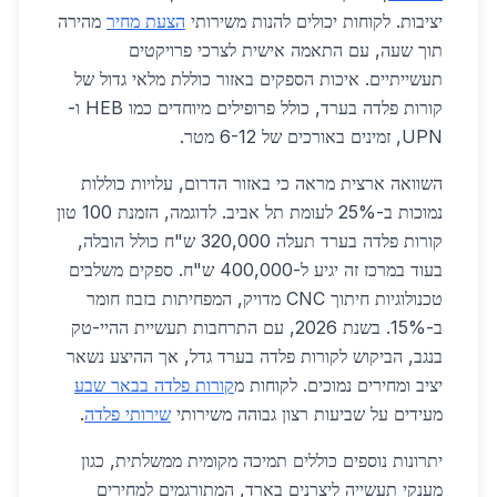
יציבות. לקוחות יכולים להנות משירותי
הצעת מחיר
מהירה
תוך שעה, עם התאמה אישית לצרכי פרויקטים
תעשייתיים. איכות הספקים באזור כוללת מלאי גדול של
קורות פלדה בערד, כולל פרופילים מיוחדים כמו HEB ו-
UPN, זמינים באורכים של 6-12 מטר.
השוואה ארצית מראה כי באזור הדרום, עלויות כוללות
נמוכות ב-25% לעומת תל אביב. לדוגמה, הזמנת 100 טון
קורות פלדה בערד תעלה 320,000 ש"ח כולל הובלה,
בעוד במרכז זה יגיע ל-400,000 ש"ח. ספקים משלבים
טכנולוגיות חיתוך CNC מדויק, המפחיתות בזבוז חומר
ב-15%. בשנת 2026, עם התרחבות תעשיית ההיי-טק
בנגב, הביקוש לקורות פלדה בערד גדל, אך ההיצע נשאר
יציב ומחירים נמוכים. לקוחות מ
קורות פלדה בבאר שבע
מעידים על שביעות רצון גבוהה משירותי
שירותי פלדה
.
יתרונות נוספים כוללים תמיכה מקומית ממשלתית, כגון
מענקי תעשייה ליצרנים בארד, המתורגמים למחירים