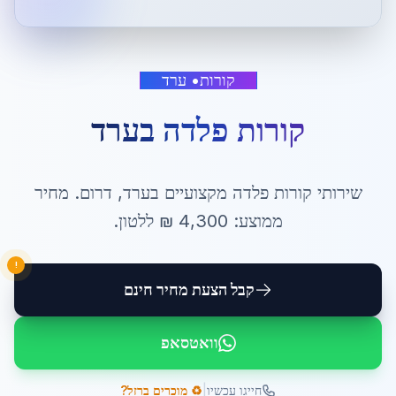
קורות
•
ערד
קורות פלדה
ב
ערד
שירותי
קורות פלדה
מקצועיים ב
ערד
,
דרום
. מחיר
ממוצע:
4,300
₪ ל
לטון
.
!
קבל הצעת מחיר חינם
וואטסאפ
|
חייגו עכשיו
♻️ מוכרים ברזל?