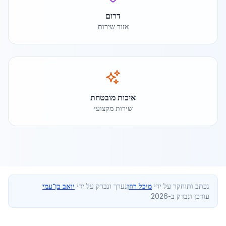
דרום
אזור שירות
איכות מובטחת
שירות מקצועי
נכתב ותוחקר על ידי
מיכל רוזן
נערך ונבדק על ידי
יואב בן־עמי
עודכן ונבדק ב-2026