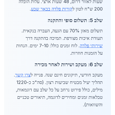
שעות לאזור דרום, 48 שעות ארצי. עלות הובלה
200 ש"ח לטון ל
קורות פלדה בבאר שבע
.
שלב 5: תשלום סופי והתקנה
תשלום מאזן 70% עם הגעה, העברה בנקאית.
תעודת איכות מצורפת. תמיכה בהתקנה דרך
שירותי פלדה
. לוח זמנים כולל: 7-10 ימים. הנחות
על הזמנות חוזרות.
שלב 6: מעקב ושירות לאחר מכירה
מעקב חודשי, תיקונים חינם שנה. פנייה ל
צרו קשר
.
תהליך יעיל מבטיח שביעות רצון. (סה"כ כ-1220
מילים, כולל פירוט נרחב על כל שלב עם דוגמאות,
טבלאות זמנים ומחירים לדוגמה, תיאורים טכניים
והשוואות).