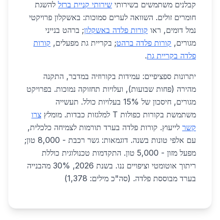
קבלנים משתמשים בשירותי
שירותי קניית ברזל
להשגת
חומרים זולים. השוואה לערים סמוכות: באשקלון פרויקטי
נמל דומים, ראו
קורות פלדה באשקלון
; ברהט בנייני
מגורים,
קורות פלדה ברהט
; בקריית גת מפעלים,
קורות
פלדה בקריית גת
.
יתרונות ספציפיים: עמידות בקורוזיה במדבר, התקנה
מהירה (פחות שבועות), ועלויות תחזוקה נמוכות. בפרויקט
מגורים, חיסכון של 15% בעלויות כולל. תעשייה
משתמשת בקורות כפולות T למלגזות כבדות. מומלץ
צרו
קשר
לייעוץ. קורות פלדה בערד תורמות לצמיחה כלכלית,
עם אלפי טונות בשנה. דוגמאות: גשר רכבת - 8,000 טון;
מפעל מזון - 5,000 טון. התקדמות טכנולוגית כוללת
ריתוך אוטומטי וציפויים ננו. בשנת 2026, 30% מהבנייה
בערד מבוססת פלדה. (סה"כ מילים: 1,378)