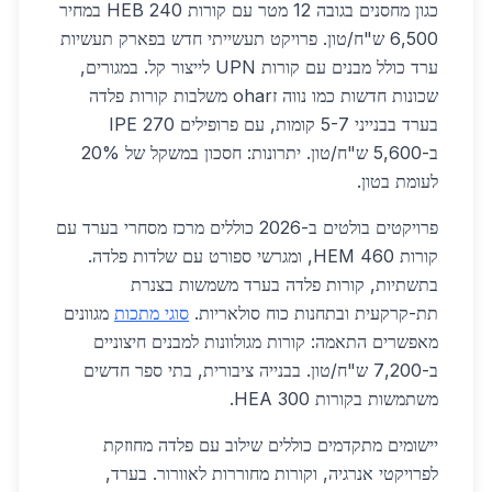
כגון מחסנים בגובה 12 מטר עם קורות HEB 240 במחיר
6,500 ש"ח/טון. פרויקט תעשייתי חדש בפארק תעשיות
ערד כולל מבנים עם קורות UPN לייצור קל. במגורים,
שכונות חדשות כמו נווה זohar משלבות קורות פלדה
בערד בבנייני 5-7 קומות, עם פרופילים IPE 270
ב-5,600 ש"ח/טון. יתרונות: חסכון במשקל של 20%
לעומת בטון.
פרויקטים בולטים ב-2026 כוללים מרכז מסחרי בערד עם
קורות HEM 460, ומגרשי ספורט עם שלדות פלדה.
בתשתיות, קורות פלדה בערד משמשות בצנרת
תת-קרקעית ובתחנות כוח סולאריות.
סוגי מתכות
מגוונים
מאפשרים התאמה: קורות מגולוונות למבנים חיצוניים
ב-7,200 ש"ח/טון. בבנייה ציבורית, בתי ספר חדשים
משתמשות בקורות HEA 300.
יישומים מתקדמים כוללים שילוב עם פלדה מחוזקת
לפרויקטי אנרגיה, וקורות מחוררות לאוורור. בערד,