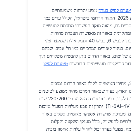
טניום לקילו בערד
מציע יתרונות משמעותיים
לספקים ולקוחות כאחד בשנת 2026. האזור הדרומי בישראל, הכולל ערים כמו
ריית גת, מהווה מוקד תעשייתי מתפתח לתעשיית
 המתקדמת באזור זה מאפשרת העברת סחורות
במהירות וביעילות, בזכות קרבתו לכביש 6, כביש 40 ולנמל אילת שמקצר זמני
ום. בניגוד לאזורים המרכזיים כמו תל אביב, שבהם
ם של ימים, באזור הדרום ניתן להבטיח משלוחים תוך
טיטניום לקילו
מבחינת מחירים, בשנת 2026, מחירי הטיטניום לקילו באזור הדרום נמוכים
ה למרכז הארץ. בעוד שבאזור המרכז מחיר ממוצע לטיטניום
טהור עומד על 280-320 ש"ח לק"ג, בערד ובסביבה הוא נע בין 230-260 ש"ח
לק"ג, תלוי בטוהר ובסוג (כגון Ti-6Al-4V). יתרון זה נובע מעלויות תפעול נמוכות
ים ומערכת שרשרת אספקה מקומית. ספקים באזור
תיים לתעשייה, כולל מענקי השקעה והקלות
ה, מפעל בערד יכול להוזיל עלויות אחסון בזכות