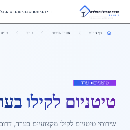
Skip to main content
דף הבית
מחשבונים
הנדסה
טבל
דף הבית
אזורי שירות
ערד
טיטני
טיטניום
•
ערד
טיטניום לקילו
ב
ער
שירותי
טיטניום לקילו
מקצועיים ב
ערד
,
דרום