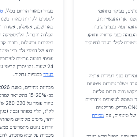
ומגוונים, בעיקר בתחומי
בערד ובאזור הדרום בכלל,
טי
קטנה אך התעשייתית,
ר נפוץ בבנייני ציבור,
באר שבע, אשקלון, אשדוד וק
גבוהה בפני קורוזיה וחוזקו.
הפלדה והברזל. הלוגיסטיקה
ניום לקילו בערד לחיזוקים
יבוא של חומרי גלם כמו טיטני
עומסי תנועה גורמים לעיכובי
24 שעות. זהו יתרון קריטי עבור פרויקטים תעשייתיים הדורשים
בערד
בכמויות גדולות.
מידים בפני רעידות אדמה
 מגורים חדש בערד משלב צינורות טיטניום
קוש גבוה בזכות עלויות
בכ-15-20% בהשווא
ד משמש לעיצובים מודרניים
כמו גדרות ומעקות. ספקים מקומיים מספקים חיתוך CNC מדויק. פרויקטים
 של טיטניום, עם
מכירת
יותר, מיסים מקומיים מופחת
הדרום נהנים מתמריצים ממשל
מכסיות על יבוא מתכות. לדוגמ
מיה ומזון. מפעל חדש בערד