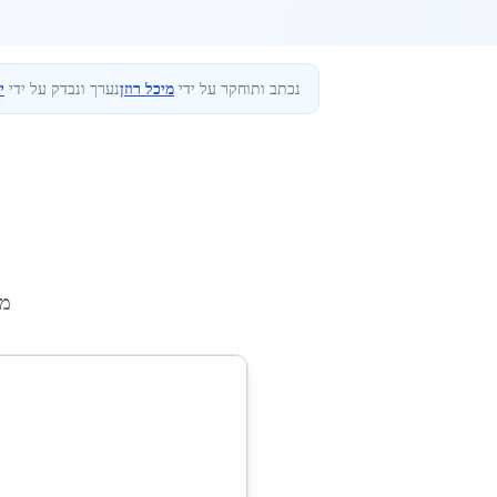
נכתב ותוחקר על ידי
מיכל רוזן
נערך ונבדק על ידי
י
מי