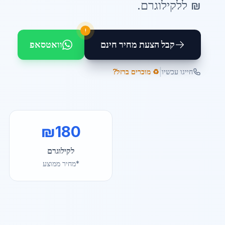
₪ ל
לקילוגרם
.
!
קבל הצעת מחיר חינם
וואטסאפ
|
חייגו עכשיו
♻️ מוכרים ברזל?
₪
180
לקילוגרם
*מחיר ממוצע