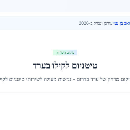
ואב בן־עמי
עודכן ונבדק ב-2026
מיקום השירות
טיטניום לקילו
ב
ערד
קום מדויק של
ערד
ב
דרום
- נגישות מעולה לשירותי
טיטניום לקיל