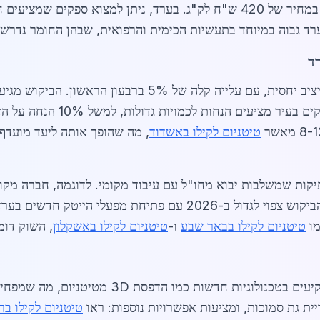
לק"ג, וסגסוגות חזקות יותר כמו Ti-6Al-4V במחיר של 420 ש"ח לק"ג. בערד, ני
ערד גבוה במיוחד בתעשיות הכימית והרפואית, שבהן החומר נדרש 
רד
באפריל 2026, מחיר הטיטניום לקילו בערד יציב יחסית, עם עלי
טיטניום לקילו באשדוד
, מה שהופך אותה ליעד מועדף.
תיקות שמשלבות יבוא מחו"ל עם עיבוד מקומי. לדוגמה, חברה מקומ
מו
טיטניום לקילו בבאר שבע
ו-
טיטניום לקילו באשקלון
, השוק דומ
ת גת סמוכות, ומציעות אפשרויות נוספות: ראו
טיטניום לקילו בר