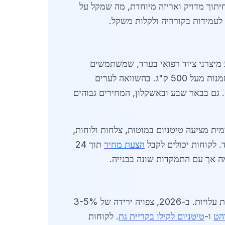
תן למצוא ספקים שמציעים חיתוך מדויק ואריזה מיוחדת, מה שמקל על
לעמידות בקורוזיה ולקלות משקל.
יה קלה של 5% ברבעון הראשון. הביקוש מגיע מיצרני ציוד רפואי בערד, שמשתמשים
בטיטניום לייצור שתלים וכלים כירורגיים. ספקים בעיר מציעים הנחות לכמויות גדולות, למשל 10% הנחה על הזמנות מעל 500 ק"ג. בהשוואה לערים
 גם בבאר שבע ובאשקלון, המחירים גבוהים
ית מציעה טיטניום במוטות, צלחות ולוחות,
הצעת מחיר
תוך 24
ה אך עם התמקדות שונה בבנייה.
ספקים מרכזיים של טיטניום לקילו בערד משקיעים בטכנולוגיות חדשות כמו הדפסת 3D מטיטניום, מה שמפחית עלויות. ב-2026, צפויה ירידה של 3-5%
הט
ו-
טיטניום לקילו בקריית גת
. לקוחות