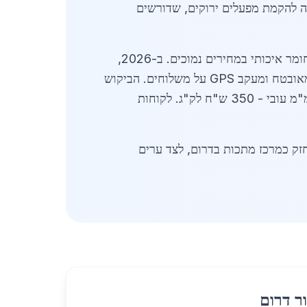
לה להקמת מפעלים ירוקים, שדורשים
התפתחות שוק הטיטניום לקילו בערד כוללת גם שיתופי פעולה עם ספקים בינלאומיים מרוסיה וסין, שמספקים חומר איכותי במחירים נמוכים. ב-2026,
נרשמה עלייה של 22% ביבוא טיטניום לישראל, עם חלוקה שווה לאזור הדרום. בערד, ספקים מציעים אחסון מאובטח ומעקב GPS על משלוחים. הביקוש
בתעשיית האווירונאוטיקה גבוה, עם הזמנות של אלפי קילוגרמים חודשיים. מחירים לדוגמה: לוחות טיטניום 3 מ"מ עובי - 350 ש"ח לק"ג. לקוחות
וה. העיר ממשיכה להתחזק כמרכז מתכות בדרום, לצד ערים
ר דרום