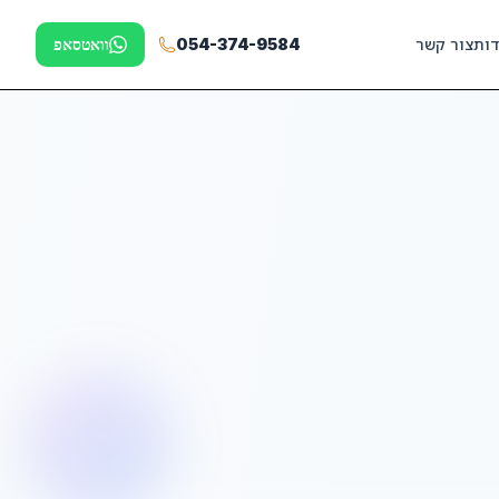
דות
צור קשר
054-374-9584
וואטסאפ