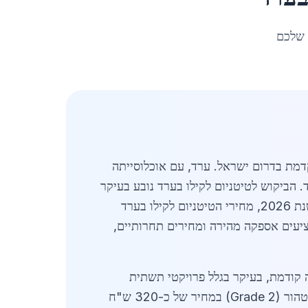
 שלכם
 המתקדמת בדרום ישראל. ערד, עם אוכלוסייתה
. הביקוש לטיטניום לקילו בערד נובע בעיקר
מהתעשיות המקומיות והפרויקטים הגדולים באזור הדרום, כולל בנייה מתקדמת, תעשיית התעופה והרפואה. בשנת 2026, מחירי הטיטניום לקילו בערד
בערד מציעים אספקה מהירה ומחירים תחרותיים,
 גלובליות ומקומיות. ב-2026, הביקוש עלה ב-18% בהשוואה לשנה קודמת, בעיקר בגלל פרויקטי תשתית
גדולים באזור הנגב. ספקים מקומיים כמו חברות פלדה וברזל בדרום מספקים טיטניום בגרסאות שונות: טיטניום טהור (Grade 2) במחיר של כ-320 ש"ח