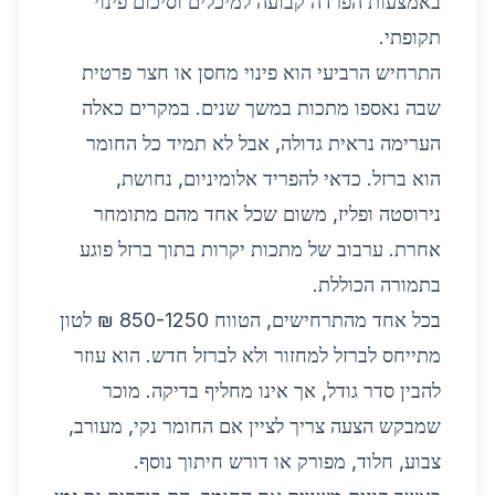
באמצעות הפרדה קבועה למיכלים וסיכום פינוי
תקופתי.
התרחיש הרביעי הוא פינוי מחסן או חצר פרטית
שבה נאספו מתכות במשך שנים. במקרים כאלה
הערימה נראית גדולה, אבל לא תמיד כל החומר
הוא ברזל. כדאי להפריד אלומיניום, נחושת,
נירוסטה ופליז, משום שכל אחד מהם מתומחר
אחרת. ערבוב של מתכות יקרות בתוך ברזל פוגע
בתמורה הכוללת.
בכל אחד מהתרחישים, הטווח 850-1250 ₪ לטון
מתייחס לברזל למחזור ולא לברזל חדש. הוא עוזר
להבין סדר גודל, אך אינו מחליף בדיקה. מוכר
שמבקש הצעה צריך לציין אם החומר נקי, מעורב,
צבוע, חלוד, מפורק או דורש חיתוך נוסף.