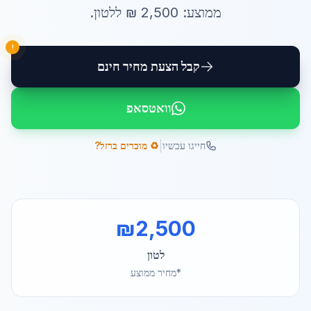
ממוצע:
2,500
₪ ל
לטון
.
!
קבל הצעת מחיר חינם
וואטסאפ
|
חייגו עכשיו
♻️ מוכרים ברזל?
₪
2,500
לטון
*מחיר ממוצע