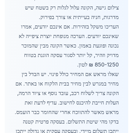
צילום גישה, הקונה עלול לגלות רק בשטח שיש
מדרגות, חניה בעייתית או צורך בפירוק.
העריכו משקל בזהירות. אם אינכם יודעים, אמרו
שאינכם יודעים. הערכה מנופחת יוצרת ציפייה לא
נכונה ופוגעת באמון. כאשר הקונה מבין שהמוכר
מדויק וזהיר, קל יותר לסגור עסקה הוגנת בטווח
850-1250 ₪ לטון.
שאלו מראש אם המחיר כולל פינוי. יש הבדל בין
מחיר במגרש לבין מחיר בבית הלקוח או באתר. אם
הקונה צריך לשלוח רכב, עובד נוסף או ציוד הרמה,
העלות חייבת להיכנס לחישוב. עדיף לדעת זאת
מראש מאשר להתווכח אחרי שהחומר כבר הועמס.
בדקו מהי שיטת התשלום. בעסקה פרטית קטנה
ייתכן תשלום מיידי, ובעסקה עסקית או גדולה ייתכן