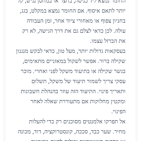
החומר נמצא ליד כניסה, בחצר או במחסן נגיש, קל
יותר לתאם איסוף. אם החומר נמצא במקלט, בגג,
בחניון צפוף או מאחורי ציוד אחר, זמן העבודה
עולה. לכן כדאי לצלם גם את דרך הגישה, לא רק
את הברזל עצמו.
בעסקאות גדולות יותר, מעל טון, כדאי לבקש מנגנון
שקילה ברור. אפשר לשקול במאזניים מתאימים,
בגשר שקילה או בתיעוד משקל לפני ואחרי. מוכר
עסקי צריך לשמור תיעוד של משקל, תשלום
ותאריך פינוי. התיעוד הזה עוזר בהנהלת חשבונות
ומקטין מחלוקות אם מתעוררת שאלה לאחר
הפינוי.
אל תפרקו אלמנטים מסוכנים רק כדי להעלות
מחיר. שער כבד, סככה, קונסטרוקציה, דוד, מכונה