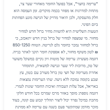
"ערימה בחצר", אבל בפועל החומר מאחורי שער צר,
מתחת למדרגות או מפוזר בכמה מוקדים. זמן העמסה הוא
חלק מהעסקה, ולכן תיאור מדויק של הגישה מונע הפחתות
ביום הפינוי.
הטעות השלישית היא להשוות מחיר ברזל חדש למחיר
מחזור. מי שמצפה למחיר של ברזל בניין חדש יתאכזב, כי
ברזל למחזור נמכר כחומר גלם לגריטה. הטווח 850-1250
₪ לטון משקף מחזור, לא אספקת חומר תקני לאתר בנייה.
דוגמה מעשית: ערימה של מוטות זיון נקיים במשקל משוער
של טון, מרוכזת ליד שער ונגישה למשאית, תתומחר
אחרת מערימה של חצי טון ברזל מעורב עם בטון, עץ
וצבע בקומה נמוכה ללא גישה. שתי הערימות נמצאות
באריאל, אבל עלות העבודה ואיכות החומר שונות לגמרי.
דוגמה נוספת: מוסך באזור מרכז שמרכז בכל חודש חלקי
מתכת במיכל נפרד יכול ליצור תהליך קבוע עם קונה, בעוד
מוכר מזדמן שמתקשר פעם בשנה עם ערימה לא ממוינת