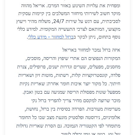
ומפחית את עלויות השינוע באזור המרכז. אריאל מהווה
מוקד חשוב לשירותי מיחזור המשלבים בין קיימות עסקית
לסביבתית, עם דגש על שירות 24/7, משלוח מהיר וייעוץ
מקצועי, המותאם לצרכי התעשייה המקומית. למידע כללי
נוסף בתחום, ניתן לבקר ב
ברזל למחזור - מידע כללי
.
איזה ברזל נמכר למחזור באריאל
המקורות הנפוצים הם אתרי שיפוץ והריסה, מוסכים,
מחסנים, מפעלים, שערים וגדרות ישנים, פרופילים, צנרת
פלדה, קונסטרוקציות קלות, רשתות, מוטות זיון ושאריות
חיתוך. כל מקור יוצר איכות חומר אחרת: שאריות נקיות
ממפעל שונות מפסולת הריסה שמגיעה עם בטון ואבק.
מוכר שרוצה למקסם מחיר צריך להפריד ברזל נקי
מערימות מעורבות. הפרדה בסיסית בין ברזל, נחושת,
אלומיניום, נירוסטה ופלסטיק מונעת מצב שבו כל החומר
מתומחר לפי הקטגוריה הנמוכה. גם הסרת שאריות גדולות
של עץ, בטון או גומי יכולה לעזור.