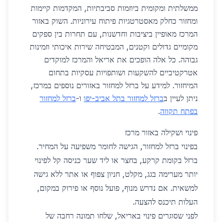
ממשלתית ומקומית ביוזמות סביבתיות, המקדמות קיימות
ומחזור כחלק מאסטרטגיות פיתוח עירוניות. השוק באזור
המרכז מאופיין ביציבות וחדשנות, עם תחרות בין ספקים
מקומיים גדולים וקטנים, המבטיחה שירות איכותי וזמינות
גבוהה. כל אלה הופכים את אריאל והמרכז למוקדים
אטרקטיביים להשקעות ושותפויות עסקיות בתחום
המיחזור. למידע על ברזל למחזור באזורים נוספים במרכז,
ניתן לעיין ב
ברזל למחזור בתל אביב-יפו
ו-
ברזל למחזור
בפתח תקווה
.
פינוי ושקילה באזור מרכז
בפינוי ברזל למחזור, הגישה לחומר משפיעה על המחיר.
ברזל בקומת קרקע, בחצר או ליד שער כניסה קל לפינוי
יותר מערימה בגג, מקלט, חניון צפוף או אתר ללא גישה
למשאית. אם נדרש מנוף, פועל נוסף או פירוק במקום,
העלות תיכנס להצעה.
לפני שסוגרים פינוי באריאל, שלחו תמונה רחבה של