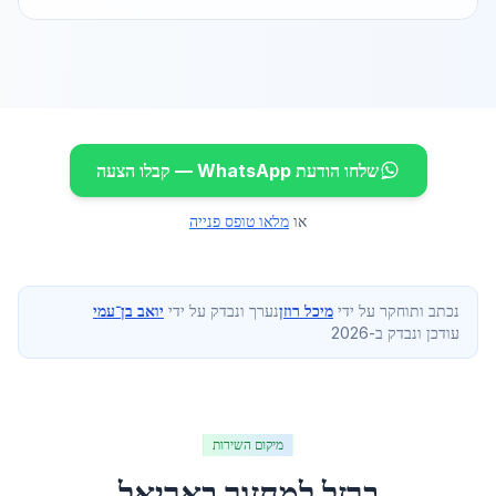
שלחו הודעת WhatsApp — קבלו הצעה
או
מלאו טופס פנייה
נכתב ותוחקר על ידי
מיכל רוזן
נערך ונבדק על ידי
יואב בן־עמי
עודכן ונבדק ב-2026
מיקום השירות
ברזל למחזור
ב
אריאל