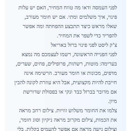
לפני העמסה ודאו מה טווח המחיר, האם יש עלות
פינוי, איך משלמים ומתי. אם יש חומר מעורב,
שאלו מראש כיצד תתבצע ההפחתה ומה אפשר
להפריד כדי לשפר את המחיר.
צ'ק ליסט לפני פינוי ברזל באריאל
לפני הפנייה הראשונה, רשמו לעצמכם מה נמצא
בערימה: מוטות, רשתות, פרופילים, פחים, שערים,
מדפים, מכונות או חומר מעורב. הרשימה אינה
חייבת להיות מקצועית, אבל היא עוזרת לקונה להבין
אם מדובר בברזל כבד ונקי או בפסולת שדורשת
מיון.
צלמו את החומר משלוש זוויות. צילום רחב מראה
את הכמות, צילום מקרוב מראה ניקיון וסוג חומר,
וצילום גישה מראה אם אפשר להעמיס בקלות. בלי