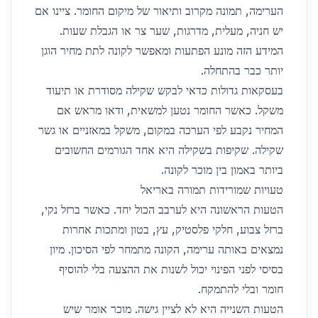
הערימה, תמונה מקרוב ותיאור של מיקום החומר. ציינו אם
יש חניה, מעלית, מדרגות, שער צר או הגבלת שעות.
המידע הזה מונע הפתעות ומאפשר לקונה לתת מחיר הוגן
יותר כבר בהתחלה.
בעסקאות גדולות כדאי לבקש שקילה מסודרת או תיעוד
משקל. כאשר החומר נטען למשאית, ודאו מראש אם
המחיר נקבע לפי הערכה במקום, משקל במאזניים או גשר
שקילה. שקיפות בשקילה היא אחד הגורמים החשובים
ביותר באמון בין מוכר לקונה.
טעויות שמורידות תמורה באריאל
הטעות הראשונה היא לערבב הכול יחד. כאשר ברזל נקי,
ברזל צבוע, חלקי פלסטיק, עץ, בטון ומתכות אחרות
נמצאים באותה ערימה, הקונה מתמחר לפי הסיכון. מיון
בסיסי לפני הפינוי יכול לשנות את ההצעה בלי להוסיף
חומר ובלי להתמקח.
הטעות השנייה היא לא לציין גישה. מוכר אומר שיש