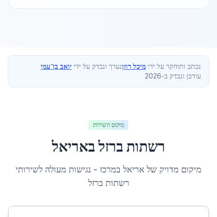
נכתב ותוחקר על ידי
מיכל רוזן
נערך ונבדק על ידי
יואב בן־עמי
עודכן ונבדק ב-2026
מיקום השירות
רשתות ברזל
ב
אריאל
מיקום מדויק של
אריאל
ב
מרכז
- נגישות מעולה לשירותי
רשתות ברזל