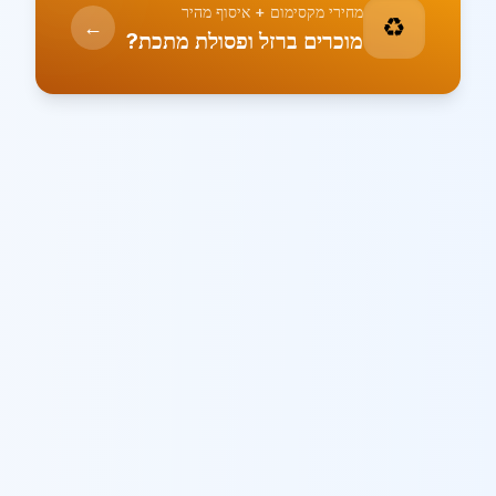
מחירי מקסימום + איסוף מהיר
♻️
←
מוכרים ברזל ופסולת מתכת?