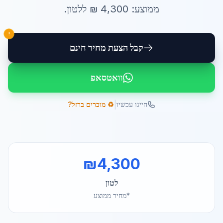
ממוצע:
4,300
₪ ל
לטון
.
!
קבל הצעת מחיר חינם
וואטסאפ
|
חייגו עכשיו
♻️ מוכרים ברזל?
₪
4,300
לטון
*מחיר ממוצע