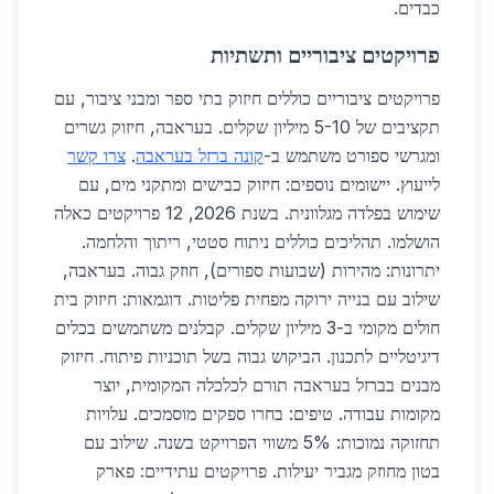
כבדים.
פרויקטים ציבוריים ותשתיות
פרויקטים ציבוריים כוללים חיזוק בתי ספר ומבני ציבור, עם
תקציבים של 5-10 מיליון שקלים. בעראבה, חיזוק גשרים
ומגרשי ספורט משתמש ב-
קונה ברזל בעראבה
.
צרו קשר
לייעוץ. יישומים נוספים: חיזוק כבישים ומתקני מים, עם
שימוש בפלדה מגלוונית. בשנת 2026, 12 פרויקטים כאלה
הושלמו. תהליכים כוללים ניתוח סטטי, ריתוך והלחמה.
יתרונות: מהירות (שבועות ספורים), חוזק גבוה. בעראבה,
שילוב עם בנייה ירוקה מפחית פליטות. דוגמאות: חיזוק בית
חולים מקומי ב-3 מיליון שקלים. קבלנים משתמשים בכלים
דיגיטליים לתכנון. הביקוש גבוה בשל תוכניות פיתוח. חיזוק
מבנים בברזל בעראבה תורם לכלכלה המקומית, יוצר
מקומות עבודה. טיפים: בחרו ספקים מוסמכים. עלויות
תחזוקה נמוכות: 5% משווי הפרויקט בשנה. שילוב עם
בטון מחוזק מגביר יעילות. פרויקטים עתידיים: פארק