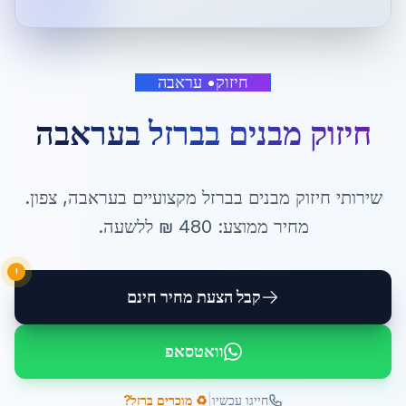
חיזוק
•
עראבה
חיזוק מבנים בברזל
ב
עראבה
שירותי
חיזוק מבנים בברזל
מקצועיים ב
עראבה
,
צפון
.
מחיר ממוצע:
480
₪ ל
לשעה
.
!
קבל הצעת מחיר חינם
וואטסאפ
|
חייגו עכשיו
♻️ מוכרים ברזל?