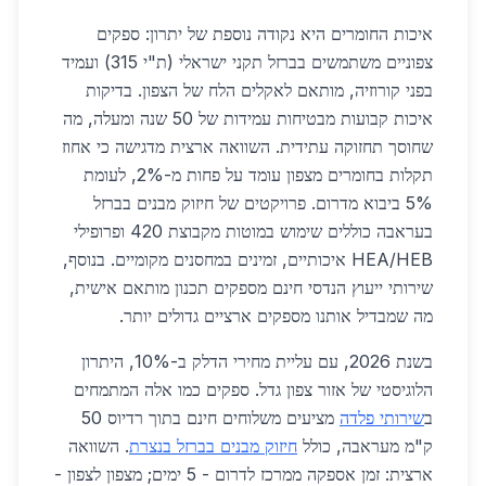
איכות החומרים היא נקודה נוספת של יתרון: ספקים
צפוניים משתמשים בברזל תקני ישראלי (ת"י 315) ועמיד
בפני קורוזיה, מותאם לאקלים הלח של הצפון. בדיקות
איכות קבועות מבטיחות עמידות של 50 שנה ומעלה, מה
שחוסך תחזוקה עתידית. השוואה ארצית מדגישה כי אחוז
תקלות בחומרים מצפון עומד על פחות מ-2%, לעומת
5% ביבוא מדרום. פרויקטים של חיזוק מבנים בברזל
בעראבה כוללים שימוש במוטות מקבוצת 420 ופרופילי
HEA/HEB איכותיים, זמינים במחסנים מקומיים. בנוסף,
שירותי ייעוץ הנדסי חינם מספקים תכנון מותאם אישית,
מה שמבדיל אותנו מספקים ארציים גדולים יותר.
בשנת 2026, עם עליית מחירי הדלק ב-10%, היתרון
הלוגיסטי של אזור צפון גדל. ספקים כמו אלה המתמחים
ב
שירותי פלדה
מציעים משלוחים חינם בתוך רדיוס 50
ק"מ מעראבה, כולל
חיזוק מבנים בברזל בנצרת
. השוואה
ארצית: זמן אספקה ממרכז לדרום - 5 ימים; מצפון לצפון -