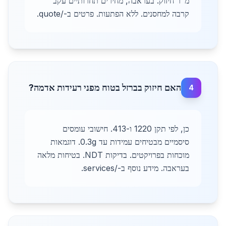
מ"ר חיזוק. בעראבה, מחירים תחרותיים עקב
קרבה למחסנים. ללא הפתעות. פרטים ב-/quote.
האם חיזוק בברזל בטוח מפני רעידות אדמה?
4
כן, לפי תקן 1220 ו-413. חישובי עומסים
סיסמיים מבטיחים עמידות עד 0.3g. דוגמאות
מוכחות בפרויקטים. בדיקות NDT. בטיחות מלאה
בעראבה. מידע נוסף ב-/services.