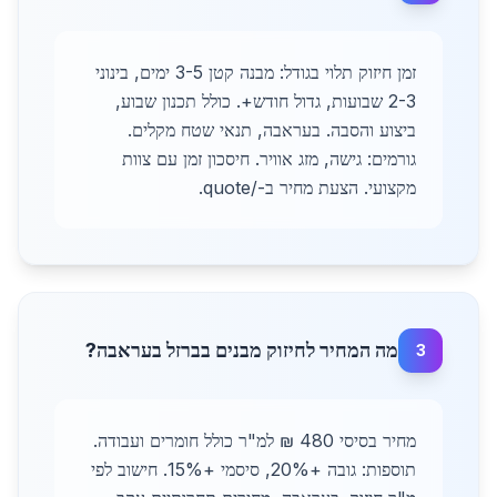
זמן חיזוק תלוי בגודל: מבנה קטן 3-5 ימים, בינוני
2-3 שבועות, גדול חודש+. כולל תכנון שבוע,
ביצוע והסבה. בעראבה, תנאי שטח מקלים.
גורמים: גישה, מזג אוויר. חיסכון זמן עם צוות
מקצועי. הצעת מחיר ב-/quote.
מה המחיר לחיזוק מבנים בברזל בעראבה?
3
מחיר בסיסי 480 ₪ למ"ר כולל חומרים ועבודה.
תוספות: גובה +20%, סיסמי +15%. חישוב לפי