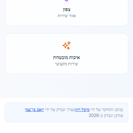
צפון
אזור שירות
איכות מובטחת
שירות מקצועי
נכתב ותוחקר על ידי
מיכל רוזן
נערך ונבדק על ידי
יואב בן־עמי
עודכן ונבדק ב-2026