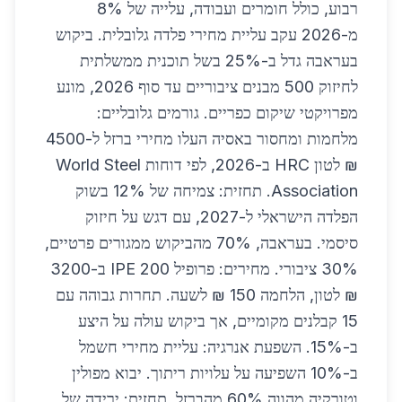
רבוע, כולל חומרים ועבודה, עלייה של 8%
מ-2026 עקב עליית מחירי פלדה גלובלית. ביקוש
בעראבה גדל ב-25% בשל תוכנית ממשלתית
לחיזוק 500 מבנים ציבוריים עד סוף 2026, מונע
מפרויקטי שיקום כפריים. גורמים גלובליים:
מלחמות ומחסור באסיה העלו מחירי ברזל ל-4500
₪ לטון HRC ב-2026, לפי דוחות World Steel
Association. תחזית: צמיחה של 12% בשוק
הפלדה הישראלי ל-2027, עם דגש על חיזוק
סיסמי. בעראבה, 70% מהביקוש ממגורים פרטיים,
30% ציבורי. מחירים: פרופיל IPE 200 ב-3200
₪ לטון, הלחמה 150 ₪ לשעה. תחרות גבוהה עם
15 קבלנים מקומיים, אך ביקוש עולה על היצע
ב-15%. השפעת אנרגיה: עליית מחירי חשמל
ב-10% השפיעה על עלויות ריתוך. יבוא מפולין
וטורקיה מהווה 60% מהברזל. תחזית: ירידה של