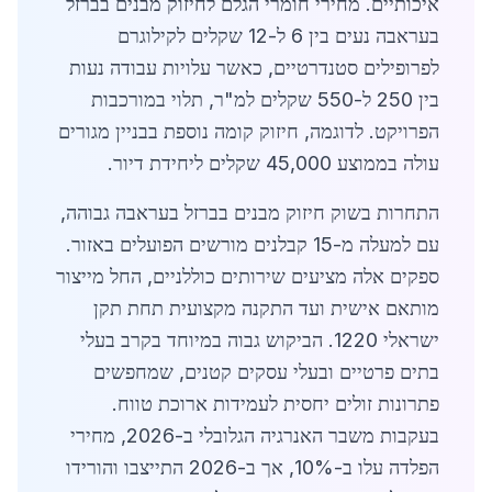
איכותיים. מחירי חומרי הגלם לחיזוק מבנים בברזל
בעראבה נעים בין 6 ל-12 שקלים לקילוגרם
לפרופילים סטנדרטיים, כאשר עלויות עבודה נעות
בין 250 ל-550 שקלים למ"ר, תלוי במורכבות
הפרויקט. לדוגמה, חיזוק קומה נוספת בבניין מגורים
עולה בממוצע 45,000 שקלים ליחידת דיור.
התחרות בשוק חיזוק מבנים בברזל בעראבה גבוהה,
עם למעלה מ-15 קבלנים מורשים הפועלים באזור.
ספקים אלה מציעים שירותים כוללניים, החל מייצור
מותאם אישית ועד התקנה מקצועית תחת תקן
ישראלי 1220. הביקוש גבוה במיוחד בקרב בעלי
בתים פרטיים ובעלי עסקים קטנים, שמחפשים
פתרונות זולים יחסית לעמידות ארוכת טווח.
בעקבות משבר האנרגיה הגלובלי ב-2026, מחירי
הפלדה עלו ב-10%, אך ב-2026 התייצבו והורידו