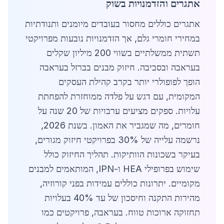
אתגרים והזדמנויות בשוק
אתגרים כוללים מחסור בעובדים מיומנים ותנודתיות
במחירי חומרי גלם, אך הזדמנויות נובעות מפרויקטי
תשתית ממשלתיים בשווי 200 מיליון שקלים
בעראבה ובסביבה. חיזוק מבנים בברזל בעראבה
הופך לפופולרי יותר בקרב קהילת העסקים
המקומית, עם דגש על פלדה ממוחזרת להפחתת
עלויות. ספקים מציעים ערבויות של 20 שנה על
חומרים, מה שמגביר את האמון. בשנת 2026,
נרשמה עלייה של 30% בפרויקטי חיזוק מגורים,
בעיקר בשכונות הוותיקות. תהליך החיזוק כולל
שימוש בפרופילי HEA ו-IPN, המותאמים למבנים
מקומיים. יתרונות כוללים עמידות בפני קורוזיה,
מהירות התקנה וחיסכון של עד 40% בעלויות
תחזוקה ארוכות טווח. בעראבה, פרויקטים כמו