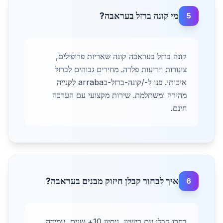
מי קונה ברזל בעראבה?
5
קונה ברזל בעראבה קונה שאריות פרופילים,
צינורות ויריעות פלדה. מחירים גבוהים לברזל
איכותי. פנו ל-/קונה-ברזל-בarraba לקנייה
מהירה ומשתלמת. שירות מקצועי עם הערכה
חינם.
איך לבחור קבלן חיזוק מבנים בעראבה?
6
בחרו קבלן עם רישיון, ניסיון 10+ שנים, עמידה