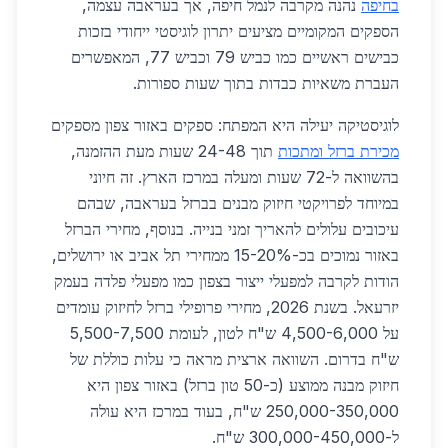
בחיפה
נהנה מקרבה לנמל חיפה, אך בעראבה עצמה,
הספקים המקומיים מציעים יתרון לוגיסטי ייחודי בזכות
כבישים ראשיים כמו כביש 79 וכביש 77, המאפשרים
העברת משאיות כבדות בתוך שעות ספורות.
לוגיסטיקה יעילה היא המפתח: ספקים באזור צפון מספקים
מכירת ברזל ומתכות
תוך 24-48 שעות מעת ההזמנה,
בהשוואה ל-72 שעות ומעלה במרכז הארץ. זה חיוני
במיוחד לפרויקטי חיזוק מבנים בברזל בעראבה, שבהם
עיכובים עלולים להאריך זמני בנייה. בנוסף, מחירי הברזל
באזור נמוכים בכ-15-20% ממחירי תל אביב או ירושלים,
הודות לקרבה למפעלי ייצור בצפון כמו מפעלי פלדה בעמק
יזרעאל. בשנת 2026, מחירי פרופילי ברזל לחיזוק עומדים
על 4,500-6,000 ש"ח לטון, לעומת 5,500-7,500
ש"ח בדרום. השוואה ארצית מראה כי עלות כוללת של
חיזוק מבנה ממוצע (כ-50 טון ברזל) באזור צפון היא
250,000-350,000 ש"ח, בעוד במרכז היא עולה
ל-300,000-450,000 ש"ח.