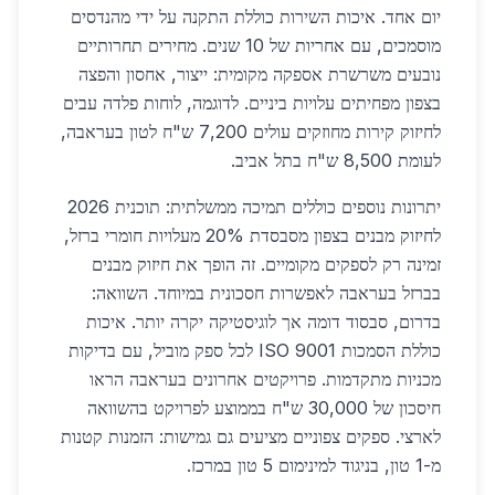
יום אחד. איכות השירות כוללת התקנה על ידי מהנדסים
מוסמכים, עם אחריות של 10 שנים. מחירים תחרותיים
נובעים משרשרת אספקה מקומית: ייצור, אחסון והפצה
בצפון מפחיתים עלויות ביניים. לדוגמה, לוחות פלדה עבים
לחיזוק קירות מחוזקים עולים 7,200 ש"ח לטון בעראבה,
לעומת 8,500 ש"ח בתל אביב.
יתרונות נוספים כוללים תמיכה ממשלתית: תוכנית 2026
לחיזוק מבנים בצפון מסבסדת 20% מעלויות חומרי ברזל,
זמינה רק לספקים מקומיים. זה הופך את חיזוק מבנים
בברזל בעראבה לאפשרות חסכונית במיוחד. השוואה:
בדרום, סבסוד דומה אך לוגיסטיקה יקרה יותר. איכות
כוללת הסמכות ISO 9001 לכל ספק מוביל, עם בדיקות
מכניות מתקדמות. פרויקטים אחרונים בעראבה הראו
חיסכון של 30,000 ש"ח בממוצע לפרויקט בהשוואה
לארצי. ספקים צפוניים מציעים גם גמישות: הזמנות קטנות
מ-1 טון, בניגוד למינימום 5 טון במרכז.