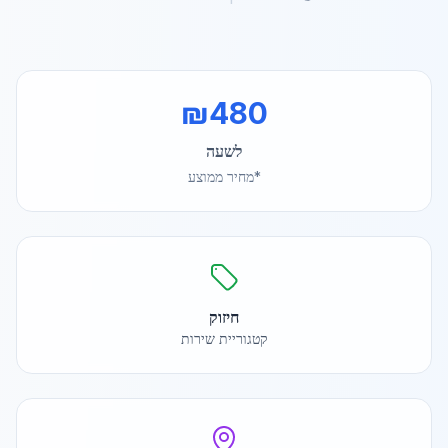
₪
480
לשעה
*מחיר ממוצע
חיזוק
קטגוריית שירות