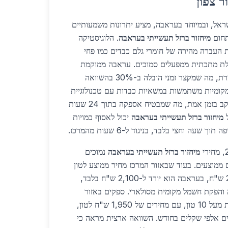
ר צפון
צפון בישראל, ובמיוחד בעראבה, מציע יתרונות משמעותיים
חום
מיחזור ברזל תעשייתי בעראבה
. הלוגיסטיקה
העברה מהירה של חומרי גלם כבדים כמו פחי
ולת מתכתית ממפעלים סמוכים. עראבה ממוקמת
באופן אסטרטגי בין חיפה לנצרת, מה שמקצר זמני הובלה ב-30% בהשוואה
מקומיות משתמשות במשאיות כבדות עם טכנולוגיית
GPS מתקדמת ומערכות מעקב בזמן אמת, מה שמבטיח אספקה בתוך 24 שעות
ל
מיחזור ברזל תעשייתי בעראבה
יכול לאסוף כמויות
שעה וחצי בלבד, בניגוד ל-6 שעות מהמרכז.
מיחזור ברזל תעשייתי בעראבה
נמוכים
ארציים ממוצעים. בעוד שבאזור המרכז מחיר ממוצע לטון
ברזל ממוחזר עומד על 2,500 ש"ח, בעראבה הוא יורד ל-2,100 ש"ח בלבד,
ה והפקת חשמל מקומית מסולארי. ספקים באזור
מציעים הנחות נוספות לכמויות מעל 10 טון, עם מחירים של 1,950 ש"ח לטון,
ם אלפי שקלים בחודש. השוואה ארצית מראה כי