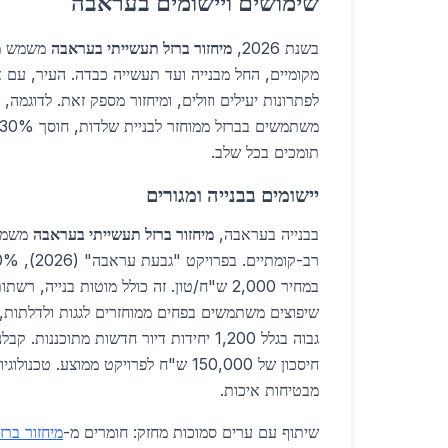
שימושים ויישומים בעראבה
בשנת 2026,
מיחזור ברזל תעשייתי בעראבה
משמש מגו
מקומיים, החל מבנייה ועד תעשייה כבדה. העיר, עם א
לפתרונות יעילים וזולים, ומיחזור מספק זאת. לדוגמה,
משתמשים בברזל ממוחזר לבניית שלדות, חוסך 30% בעלויות. שירותי
תומכים בכל שלב.
יישומים בבנייה ומגורים
בבנייה בעראבה,
מיחזור ברזל תעשייתי בעראבה
משמש 
במחיר 2,000 ש"ח/טון. זה כולל מוטות בנייה, רש
שיפוצים משתמשים בפחים ממוחזרים לגגות ולדלתות, 
גבוה בגלל 1,200 יחידות דיור חדשות מתוכננות
חיסכון של 150,000 ש"ח לפרויקט ממוצע. טכ
מבטיחות איכות.
שיתוף עם ערים סמוכות מחזק: חומרים מ-
מיחזור ברז