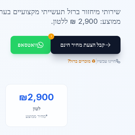
שירותי
מיחזור ברזל תעשייתי
מקצועיים ב
ער
ממוצע:
2,900
₪ ל
לטון
.
!
קבל הצעת מחיר חינם
וואטסאפ
|
חייגו עכשיו
♻️ מוכרים ברזל?
₪
2,900
לטון
*מחיר ממוצע