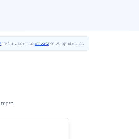
נכתב ותוחקר על ידי
מיכל רוזן
נערך ונבדק על ידי
י
מיקום 