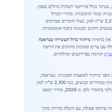
 קודמת, בעיקר בגלל פרויקטי תשתית גדולים בצפון.
ר, אתרי בנייה ומגזר התחבורה. מחירי הברזל
הממוחזר נעים בין 1,800 ל-2,500 ש"ח לטון, תלוי באיכות ובכמות. לדוגמה, ברזל נקי ללא חלודה נמכר ב-2,200 ש"ח לטון, בעוד חומרים מעורבים
 את כדאיות
מיחזור ברזל תעשייתי בעראבה
.
ות. בעראבה, שיתופי פעולה עם ערים סמוכות מחזקים את הרשת
צרת
תורמת בפרויקטים קהילתיים.
תעשיית הבנייה, שבה מחירי הפלדה החדשה עלו ל-3,500 ש"ח לטון. זה הופך מיחזור לאופציה חסכונית. בעראבה,
ביקוש חודשי ממוצע הוא 400 טון, עם שיאים בעונת הבנייה (אפריל-אוקטובר). ספקים מציעים חוזים ארוכי טווח במחירים קבועים, כמו 2,100 ש"ח לטון
ל-100 טון ומעלה. גורמים המשפיעים על המחירים כוללים תנודות בשער הדולר, עלויות דלק להובלה ומחסור עולמי בחומרי גלם. ב-2026, מחירי הנפט
 שיתופי פעולה, עם הובלה מהירה בתוך