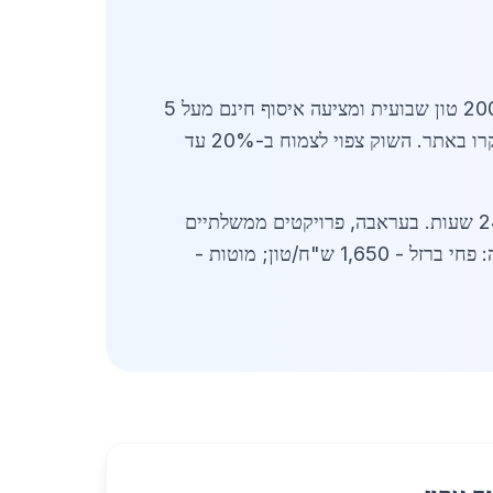
ספקים בעראבה משקיעים בטכנולוגיה: מכונות חיתוך לייזר ומחלקי מתכות אוטומטיים. חברה מובילה מעבדת 200 טון שבועית ומציעה איסוף חינם מעל 5
, בקרו באתר. השוק צפוי לצמוח ב-20% עד
התפתחויות נוספות כוללות שימוש באפליקציות דיגיטליות למעקב אחר משלוחים, מה שמקצר זמני אספקה ל-24 שעות. בעראבה, פרויקטים ממשלתיים
כמו שדרוג כבישים מגבירים ביקוש. ספקים מציעים איכות גבוהה: ברזל עם פחות מ-2% זיהום. מחירים לדוגמה: פחי ברזל - 1,650 ש"ח/טון; מוטות -