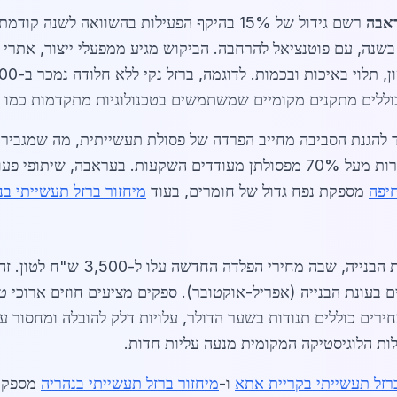
ראבה
רשם גידול של 15% בהיקף הפעילות בהשוואה לשנה
ות מעבדות כ-5,000 טון ברזל בשנה, עם פוטנציאל להרחבה. הביקוש מגיע ממפעלי ייצו
ד להגנת הסביבה מחייב הפרדה של פסולת תעשייתית, מה שמגביר
בנוסף, תמריצים מס כספיים לחברות שממחזרות מעל 70% מפסולתן מעודדים השקע
חיפה
מספקת נפח גדול של חומרים, בעוד
מיחזור ברזל תעשייתי בנ
הביקוש לברזל ממוחזר גבוה במיוחד ב
רזל תעשייתי בקריית אתא
ו-
מיחזור ברזל תעשייתי בנהריה
מספקות