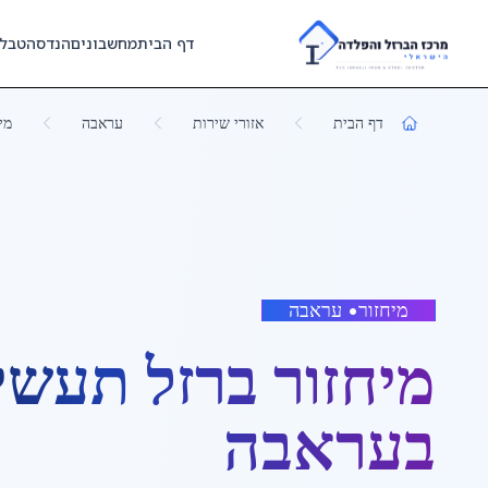
Skip to main content
דף הבית
מחשבונים
הנדסה
טבל
דף הבית
אזורי שירות
עראבה
מי
מיחזור
•
עראבה
מיחזור ברזל תעשי
ב
עראבה