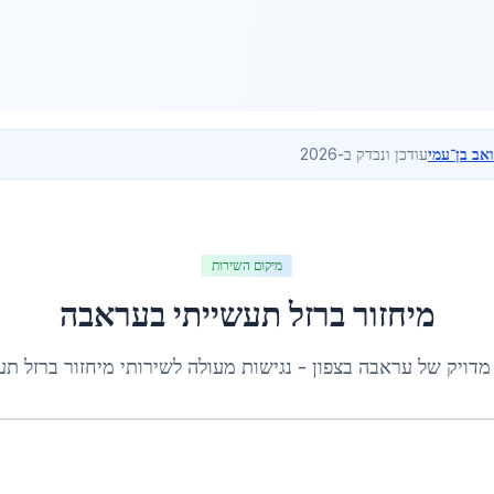
ואב בן־עמי
עודכן ונבדק ב-2026
מיקום השירות
מיחזור ברזל תעשייתי
ב
עראבה
מדויק של
עראבה
ב
צפון
- נגישות מעולה לשירותי
מיחזור ברזל תע