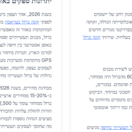
יתרונות ספקים באזו
ון רחב של יישומים
בשנת 2026, אזור ה
וכלוסייתה הגדלה, זקוקה
לספקי
קונה ברזל בעראבה
בת
 בפרויקטי מגורים חדשים
המתקדמת באזור זה מאפשרת 
קונה ברזל
ברזל, מבנים תעשייתיים ופס
למרכז הארץ. חברות מיחזור 
לעסקים בצפון. לדוגמה, מפע
ליצירת מבנים
גדולות של ברזל תעשייתי מחיפה תוך 
רב-קומתיים. בפרויקט "גבעת עראבה" (2026), 60% מהברזל היה ממוחזר,
תות ופיגומים. במגורים,
מבחינת מחירים, בשנת 2026, מחירי
חסכוני במיוחד. הביקוש
ב-15-20% ממחירים 
. קבלנים מקומיים מדווחים על
נולוגיות כמו ריתוך אוטומטי
הודות להוזלת עלויות תחבור
מה שחוסך לעסקים תעשייתיי
ל תעשייתי בחיפה
מגיעים