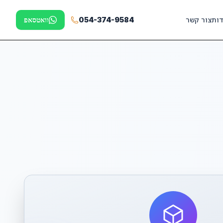
דות
צור קשר
054-374-9584
וואטסאפ