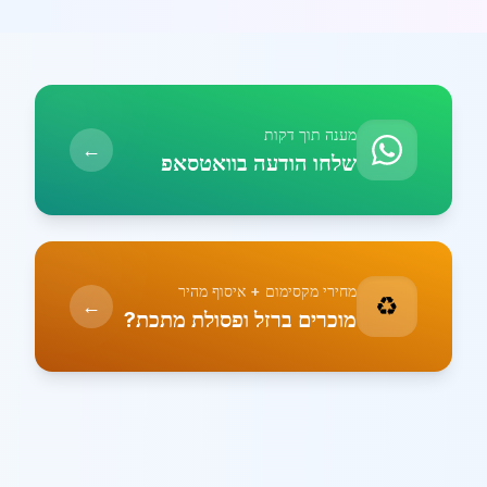
מענה תוך דקות
←
שלחו הודעה בוואטסאפ
מחירי מקסימום + איסוף מהיר
♻️
←
מוכרים ברזל ופסולת מתכת?