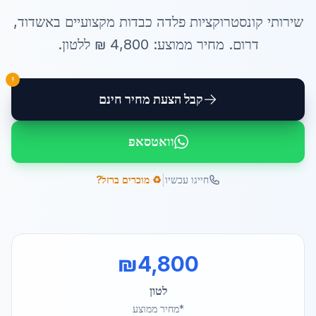
שירותי
קונסטרוקציות פלדה כבדות
מקצועיים ב
אשדוד
,
דרום
. מחיר ממוצע:
4,800
₪ ל
לטון
.
!
קבל הצעת מחיר חינם
וואטסאפ
|
חייגו עכשיו
♻️ מוכרים ברזל?
₪
4,800
לטון
*מחיר ממוצע