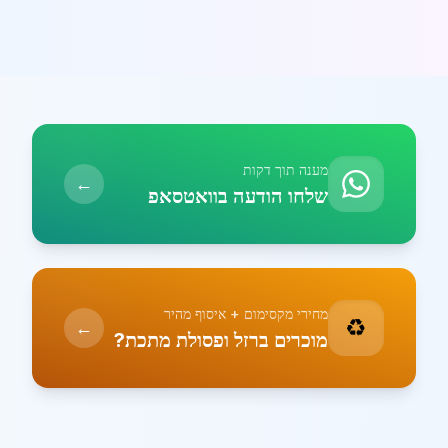
מענה תוך דקות
←
שלחו הודעה בוואטסאפ
מחירי מקסימום + איסוף מהיר
♻️
←
מוכרים ברזל ופסולת מתכת?