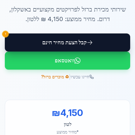
שירותי
מכירת ברזל לפרויקטים
מקצועיים ב
אשקלון
,
דרום
. מחיר ממוצע:
4,150
₪ ל
לטון
.
!
קבל הצעת מחיר חינם
וואטסאפ
|
חייגו עכשיו
♻️ מוכרים ברזל?
₪
4,150
לטון
*מחיר ממוצע