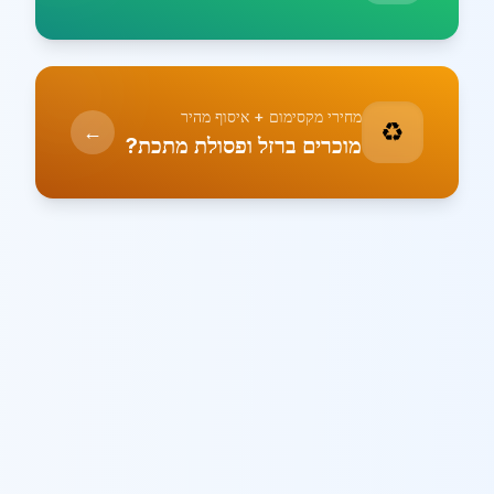
מחירי מקסימום + איסוף מהיר
♻️
←
מוכרים ברזל ופסולת מתכת?