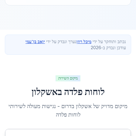
נכתב ותוחקר על ידי
מיכל רוזן
נערך ונבדק על ידי
יואב בן־עמי
עודכן ונבדק ב-2026
מיקום השירות
לוחות פלדה
ב
אשקלון
מיקום מדויק של
אשקלון
ב
דרום
- נגישות מעולה לשירותי
לוחות פלדה