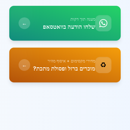
מענה תוך דקות
←
שלחו הודעה בוואטסאפ
מחירי מקסימום + איסוף מהיר
♻️
←
מוכרים ברזל ופסולת מתכת?