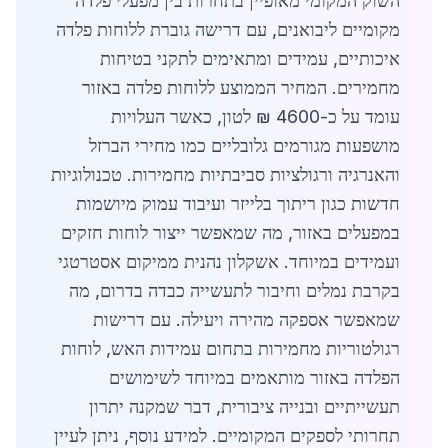
השוק המקומי מאופיין בתחרות בין מפעלי פלדה
מקומיים ליבואנים, עם דרישה גוברת ללוחות פלדה
איכותיים, עמידים ומתאימים לתקני בטיחות
מחמירים. המחיר הממוצע ללוחות פלדה באזור
עומד על כ-4600 ₪ לטון, כאשר העלויות
מושפעות מגורמים גלובליים כמו מחירי הברזל
והאנרגיה ורגולציות סביבתיות מחמירות. טכנולוגיות
חדשות כגון ריתוך בלייזר ועיבוד עמוק מיושמות
במפעלים באזור, מה שמאפשר ייצור לוחות חזקים
ועמידים במיוחד. אשקלון נהנית ממיקום אסטרטגי
בקרבת נמלים וחיבור לתעשייה כבדה בדרום, מה
שמאפשר אספקה מהירה ויעילה. עם דרישות
רגולטוריות מחמירות בתחום עמידות האש, לוחות
הפלדה באזור מותאמים במיוחד לשימושים
תעשייתיים ובנייה ציבורית, דבר שמקנה יתרון
תחרותי לספקים המקומיים. למידע נוסף, ניתן לעיין