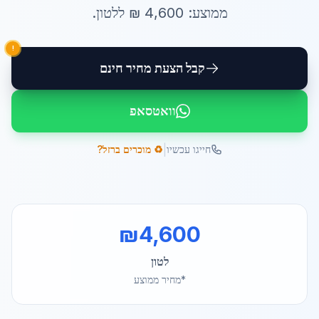
ממוצע:
4,600
₪ ל
לטון
.
!
קבל הצעת מחיר חינם
וואטסאפ
|
חייגו עכשיו
♻️ מוכרים ברזל?
₪
4,600
לטון
*מחיר ממוצע