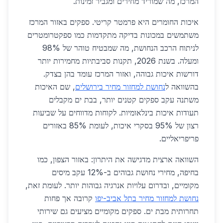
המרכז, מה שמוריד מחירים ומגביר זמינות.
איכות החומרים היא פרמטר קריטי. ספקים באזור המרכז
משתמשים במכונות בדיקה מתקדמות כמו ספקטרומטרים
לניתוח הרכב הנחושת, מה שמבטיח טוהר של 98%
ומעלה. בשנת 2026, תקנות סביבתיות מחמירות יותר
דורשות איכות גבוהה, ואזור המרכז עומד בהן בצדק.
בהשוואה ל
נחושת למחזור מחיר בירושלים
, שם האיכות
משתנה עקב ספקים קטנים יותר, בבת ים מקבלים
תעודות איכות בינלאומיות. לקוחות מדווחים על שביעות
רצון של 95% בסקרי איכות, לעומת 85% באזורים
פריפריאליים.
השוואה ארצית מדגישה את היתרון: באזור הצפון, כמו
בחיפה, מחירי נחושת גבוהים ב-12% עקב מיסים
מקומיים, ובדרום עלויות אנרגיה גבוהות יותר. לעומת זאת,
נחושת למחזור מחיר בתל אביב-יפו
קרובה אך פחות
תחרותית מבת ים. ספקים מקומיים מציעים גם שירותי