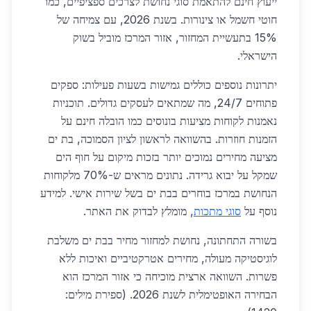
ייעוץ חינם להתאמת סוגי נחושת לצרכים ספציפיים, כמו
חוטי חשמל או צינורות. בשנת 2026, עם צמיחה של
15% בתעשיית המחזור, אזור המרכז מוביל בשוק
הישראלי.
יתרונות נוספים כוללים גמישות בשעות פעילות: ספקים
פתוחים 24/7, מה שמתאים לעסקים גדולים. תוכניות
נאמנות לקוחות מציעות בונוסים כמו הובלה חינם על
הזמנות חוזרות. בהשוואה לראשון לציון הסמוכה, בת ים
מציעה מחירים נמוכים יותר בזכות מיקום על חוף הים
שמקל על יבוא גרידה. נתונים מראים ש-70% מלקוחות
הנחושת במרכז בוחרים בבת ים בשל שירות אישי. למידע
נוסף על
סוגי מתכות
, מומלץ לבדוק את האתר.
בשורה התחתונה, נחושת למחזור מחיר בבת ים משלבת
לוגיסטיקה מעולה, מחירים אטרקטיביים ואיכות ללא
פשרות. השוואה ארצית מוכיחה כי אזור המרכז הוא
הבחירה האופטימלית לשנת 2026. (ספירת מילים: