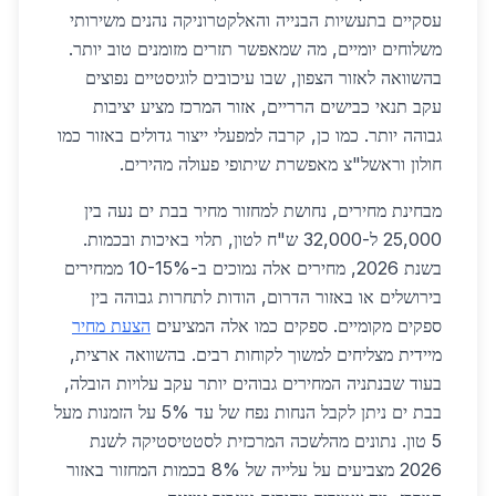
עסקיים בתעשיות הבנייה והאלקטרוניקה נהנים משירותי
משלוחים יומיים, מה שמאפשר תזרים מזומנים טוב יותר.
בהשוואה לאזור הצפון, שבו עיכובים לוגיסטיים נפוצים
עקב תנאי כבישים הרריים, אזור המרכז מציע יציבות
גבוהה יותר. כמו כן, קרבה למפעלי ייצור גדולים באזור כמו
חולון וראשל"צ מאפשרת שיתופי פעולה מהירים.
מבחינת מחירים, נחושת למחזור מחיר בבת ים נעה בין
25,000 ל-32,000 ש"ח לטון, תלוי באיכות ובכמות.
בשנת 2026, מחירים אלה נמוכים ב-10-15% ממחירים
בירושלים או באזור הדרום, הודות לתחרות גבוהה בין
ספקים מקומיים. ספקים כמו אלה המציעים
הצעת מחיר
מיידית מצליחים למשוך לקוחות רבים. בהשוואה ארצית,
בעוד שבנתניה המחירים גבוהים יותר עקב עלויות הובלה,
בבת ים ניתן לקבל הנחות נפח של עד 5% על הזמנות מעל
5 טון. נתונים מהלשכה המרכזית לסטטיסטיקה לשנת
2026 מצביעים על עלייה של 8% בכמות המחזור באזור