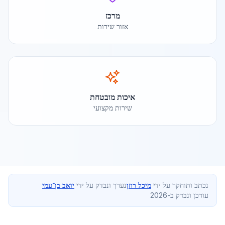
מרכז
אזור שירות
איכות מובטחת
שירות מקצועי
נכתב ותוחקר על ידי
מיכל רוזן
נערך ונבדק על ידי
יואב בן־עמי
עודכן ונבדק ב-2026