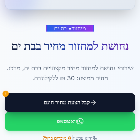
מיחזור
•
בת ים
נחושת למחזור מחיר
ב
בת ים
שירותי
נחושת למחזור מחיר
מקצועיים ב
בת ים
,
מרכז
.
מחיר ממוצע:
30
₪ ל
לקילוגרם
.
!
קבל הצעת מחיר חינם
וואטסאפ
|
חייגו עכשיו
♻️ מוכרים ברזל?