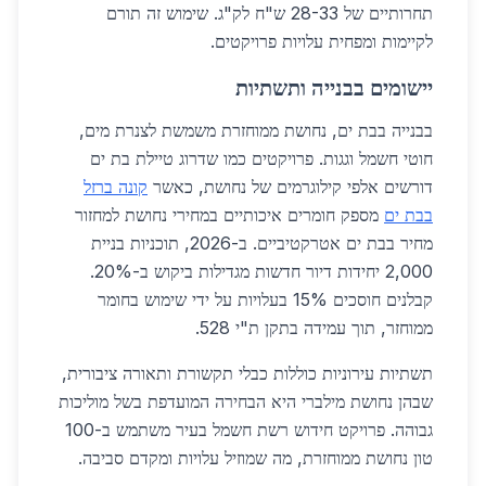
תחרותיים של 28-33 ש"ח לק"ג. שימוש זה תורם
לקיימות ומפחית עלויות פרויקטים.
יישומים בבנייה ותשתיות
בבנייה בבת ים, נחושת ממוחזרת משמשת לצנרת מים,
חוטי חשמל וגגות. פרויקטים כמו שדרוג טיילת בת ים
דורשים אלפי קילוגרמים של נחושת, כאשר
קונה ברזל
בבת ים
מספק חומרים איכותיים במחירי נחושת למחזור
מחיר בבת ים אטרקטיביים. ב-2026, תוכניות בניית
2,000 יחידות דיור חדשות מגדילות ביקוש ב-20%.
קבלנים חוסכים 15% בעלויות על ידי שימוש בחומר
ממוחזר, תוך עמידה בתקן ת"י 528.
תשתיות עירוניות כוללות כבלי תקשורת ותאורה ציבורית,
שבהן נחושת מילברי היא הבחירה המועדפת בשל מוליכות
גבוהה. פרויקט חידוש רשת חשמל בעיר משתמש ב-100
טון נחושת ממוחזרת, מה שמוזיל עלויות ומקדם סביבה.