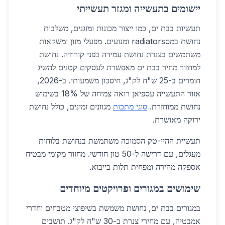
יישומים בתעשייה ומגזר תעשייתי
תעשיות בבת ים, כמו ייצור מכונות ומזגנים, משלבות
נחושת במסradiators ומנועים. מפעלי מזון ומשקאות
משתמשים בצנרת נחושת עמידה בפני קורוזיה. נחושת
למחזור מחיר בבת ים מאפשרת לעסקים קטנים להשיג
חומרים ב-25 ש"ח לק"ג, חיסכון משמעותי. ב-2026,
אזור התעשייה עספיאן רואה צמיחה של 18% בשימוש
נחושת ממוחזרת.
סוגי מתכות
מגוונים זמינים, כולל נחושת
ירוקה מאושרת.
תעשיית ההיי-טק הסמוכה משתמשת בנחושת בלוחות
מעגלים, עם דרישה ל-50 טון חודשי. מחזור מקומי מבטיח
אספקה מהירה ומפחית תלות בייבוא.
שימושים במגורים ופרויקטים מיוחדים
במגורים בבת ים, נחושת משמשת בשיפוצי מטבחים וחדרי
אמבטיה, עם מחירי צנרת ב-30 ש"ח לק"ג. תושבים