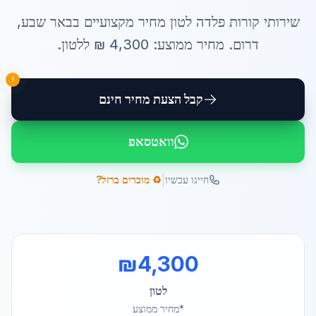
שירותי
קורות פלדה לטון מחיר
מקצועיים ב
באר שבע
,
דרום
. מחיר ממוצע:
4,300
₪ ל
לטון
.
!
קבל הצעת מחיר חינם
וואטסאפ
|
חייגו עכשיו
♻️ מוכרים ברזל?
₪
4,300
לטון
*מחיר ממוצע