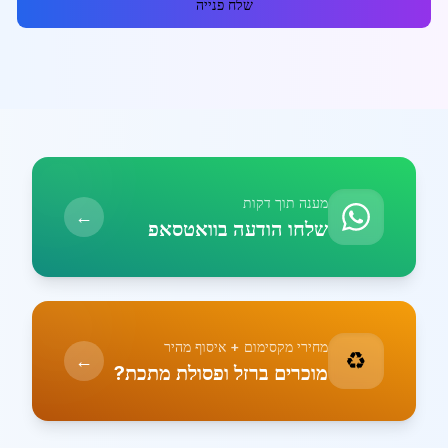
שלח פנייה
מענה תוך דקות
←
שלחו הודעה בוואטסאפ
מחירי מקסימום + איסוף מהיר
♻️
←
מוכרים ברזל ופסולת מתכת?