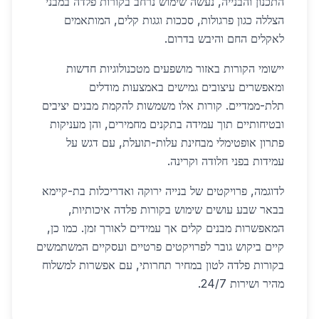
התכנון והבנייה, נעשה שימוש נרחב בקורות פלדה במבני
הצללה כגון פרגולות, סככות וגגות קלים, המותאמים
לאקלים החם והיבש בדרום.
יישומי הקורות באזור מושפעים מטכנולוגיות חדשות
ומאפשרים עיצובים גמישים באמצעות מודלים
תלת-ממדיים. קורות אלו משמשות להקמת מבנים יציבים
ובטיחותיים תוך עמידה בתקנים מחמירים, והן מעניקות
פתרון אופטימלי מבחינת עלות-תועלת, עם דגש על
עמידות בפני חלודה וקרינה.
לדוגמה, פרויקטים של בנייה ירוקה ואדריכלות בת-קיימא
בבאר שבע עושים שימוש בקורות פלדה איכותיות,
המאפשרות מבנים קלים אך עמידים לאורך זמן. כמו כן,
קיים ביקוש גובר לפרויקטים פרטיים ועסקיים המשתמשים
בקורות פלדה לטון במחיר תחרותי, עם אפשרות למשלוח
מהיר ושירות 24/7.