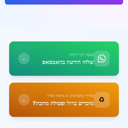
מענה תוך דקות
←
שלחו הודעה בוואטסאפ
מחירי מקסימום + איסוף מהיר
♻️
←
מוכרים ברזל ופסולת מתכת?