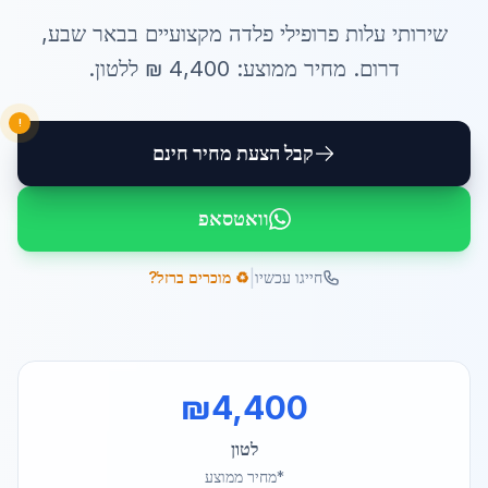
שירותי
עלות פרופילי פלדה
מקצועיים ב
באר שבע
,
דרום
. מחיר ממוצע:
4,400
₪ ל
לטון
.
!
קבל הצעת מחיר חינם
וואטסאפ
|
חייגו עכשיו
♻️ מוכרים ברזל?
₪
4,400
לטון
*מחיר ממוצע