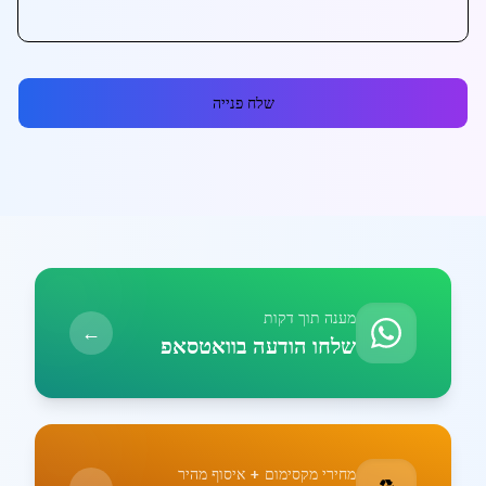
שלח פנייה
מענה תוך דקות
←
שלחו הודעה בוואטסאפ
מחירי מקסימום + איסוף מהיר