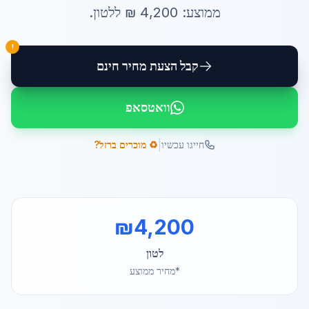
ממוצע:
4,200
₪ ל
לטון
.
!
קבל הצעת מחיר חינם
וואטסאפ
|
חייגו עכשיו
♻️ מוכרים ברזל?
₪
4,200
לטון
*מחיר ממוצע