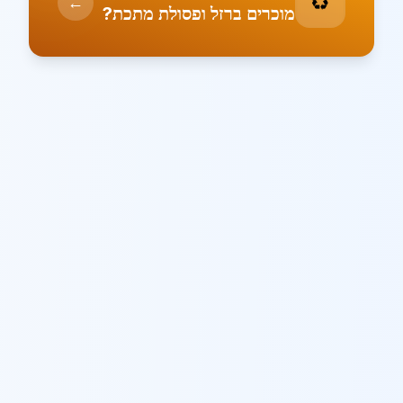
♻️
←
מוכרים ברזל ופסולת מתכת?