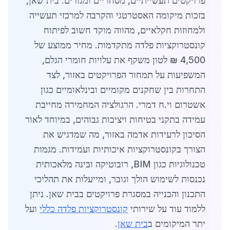
פרויקטים תעשייתיים, מסחריים ומגורים. בית שאן,
בזכות מיקומה האסטרטגי והקרבה למרכזי תעשייה
ולמחוזות חקלאיים, מהווה מוקד חשוב לפיתוח
קונסטרוקציות פלדה מתקדמות. מחיר ממוצע של
4,500 ₪ לטון משקף את עלויות חומרי הגלם,
המשפיעות על תמחור הפרויקטים באזור, לצד
התחרות בין שחקנים מקומיים ובינלאומיים כגון
אשטרום וי.ח דמרי. הרגולציה המחמירה מחייבת
עמידה בתקני בטיחות ויציבות גבוהים, במיוחד לאור
הסיכון לרעידות אדמה באזור, מה שמדגיש את
הצורך בקונסטרוקציות איכותיות ועמידות. מגמות
טכנולוגיות כגון BIM, רובוטיקה ובינה מלאכותית
נכנסות לשימוש הולך וגובר, ומייעלות את תהליכי
התכנון והבנייה במסגרת פרויקטים בבית שאן. ניתן
ללמוד עוד על שירותי
קונסטרוקציות פלדה כללי
ועל
יתר המיקומים ב
בית שאן
.