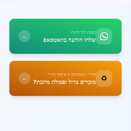
מענה תוך דקות
←
שלחו הודעה בוואטסאפ
מחירי מקסימום + איסוף מהיר
♻️
←
מוכרים ברזל ופסולת מתכת?