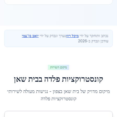
נכתב ותוחקר על ידי
מיכל רוזן
נערך ונבדק על ידי
יואב בן־עמי
עודכן ונבדק ב-2026
מיקום השירות
קונסטרוקציות פלדה
ב
בית שאן
מיקום מדויק של
בית שאן
ב
צפון
- נגישות מעולה לשירותי
קונסטרוקציות פלדה