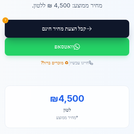
מחיר ממוצע:
4,500
₪ ל
לטון
.
!
קבל הצעת מחיר חינם
וואטסאפ
|
חייגו עכשיו
♻️ מוכרים ברזל?
₪
4,500
לטון
*מחיר ממוצע