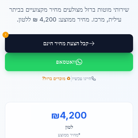
שירותי
מוטות ברזל מצולעים מחיר
מקצועיים ב
ביתר
עילית
,
מרכז
. מחיר ממוצע:
4,200
₪ ל
לטון
.
!
קבל הצעת מחיר חינם
וואטסאפ
|
חייגו עכשיו
♻️ מוכרים ברזל?
₪
4,200
לטון
*מחיר ממוצע