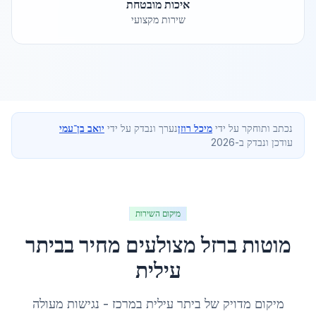
איכות מובטחת
שירות מקצועי
נכתב ותוחקר על ידי
מיכל רוזן
נערך ונבדק על ידי
יואב בן־עמי
עודכן ונבדק ב-2026
מיקום השירות
מוטות ברזל מצולעים מחיר
ב
ביתר
עילית
מיקום מדויק של
ביתר עילית
ב
מרכז
- נגישות מעולה