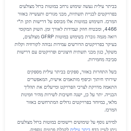
בביתר עילית נעשה שימוש נרחב במוטות ברזל מצולעים
בפרויקטים לבניית תשתיות, מבני מגורים ותעשייה באזור
המרכז. השימוש במוטות אלו מבוסס על דרישות תקן ת"י
4466, ומבטיח חוזק ועמידות לאורך זמן. השוק המקומי
רואה מגמה גוברת בשימוש במוטות GFRP מצולעים,
בעיקר בפרויקטים הדורשים עמידות גבוהה לקורוזיה וקלות
משקל, כגון מבני תשתית חיצוניים ופרויקטים עם דרישות
סביבה מחמירות.
בשל התחרות באזור, ספקים בביתר עילית מספקים
שירותי חיתוך וכיפוף מותאמים אישית, המאפשרים
התאמה מדויקת לצרכי הפרויקט ומייעלים את תהליך
הבנייה. יתר על כן, ישנה חשיבות לשירות מהיר וזמינות
מלאי, במיוחד בפרויקטים גדולים המתרחשים באזור
המרכז.
למידע נוסף על שימושים ויישומים במוטות ברזל מצולעים
ניתן לעיין בדף
ביתר עילית
לקבלת פרטים נוספים.