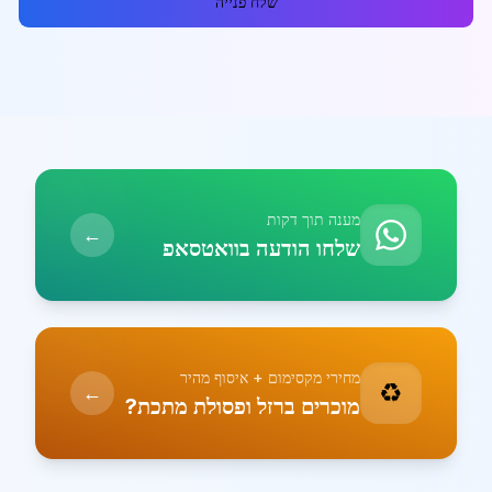
שלח פנייה
מענה תוך דקות
←
שלחו הודעה בוואטסאפ
מחירי מקסימום + איסוף מהיר
♻️
←
מוכרים ברזל ופסולת מתכת?